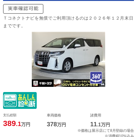
Ｔコネクトナビを無償でご利用頂けるのは２０２６年１２月末日
までです。
支払総額
車両価格
諸費用
389
.1
378
11
万円
万円
.1
万円
※価格は展示店にて8月登録の場合
※消費税10%込み