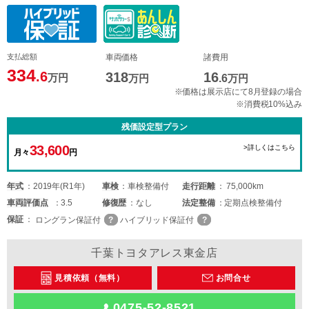
支払総額
車両価格
諸費用
334
.6
318
16
万円
万円
.6
万円
※価格は展示店にて8月登録の場合
※消費税10%込み
残価設定型プラン
33,600
>詳しくはこちら
月々
円
年式
2019年(R1年)
車検
車検整備付
走行距離
75,000km
車両
評価点
3.5
修復歴
なし
法定整備
定期点検整備付
保証
ロングラン保証付
ハイブリッド保証付
千葉トヨタアレス東金店
見積依頼（無料）
お問合せ
0475-52-8521