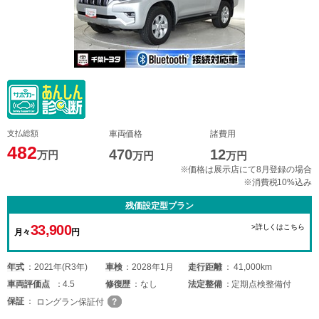
支払総額
車両価格
諸費用
482
470
12
万円
万円
万円
※価格は展示店にて8月登録の場合
※消費税10%込み
残価設定型プラン
33,900
>詳しくはこちら
月々
円
年式
2021年(R3年)
車検
2028年1月
走行距離
41,000km
車両
評価点
4.5
修復歴
なし
法定整備
定期点検整備付
保証
ロングラン保証付