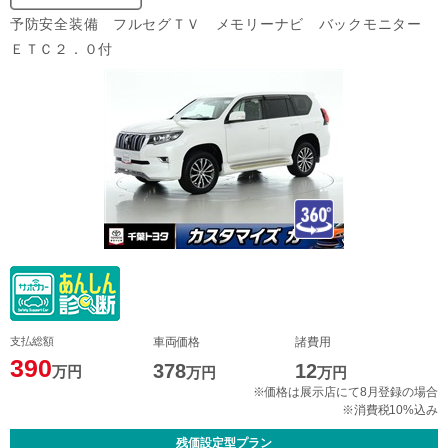
予防安全装備 フルセグＴＶ メモリーナビ バックモニター
ＥＴＣ２．０付
支払総額
車両価格
諸費用
390
378
12
万円
万円
万円
※価格は展示店にて8月登録の場合
※消費税10%込み
残価設定型プラン