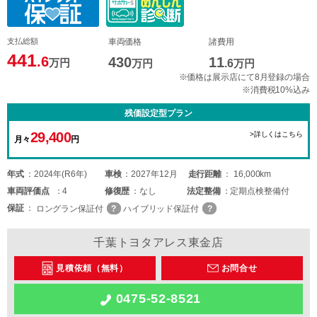
支払総額
車両価格
諸費用
441
.6
430
11
万円
万円
.6
万円
※価格は展示店にて8月登録の場合
※消費税10%込み
残価設定型プラン
29,400
>詳しくはこちら
月々
円
年式
2024年(R6年)
車検
2027年12月
走行距離
16,000km
車両
評価点
4
修復歴
なし
法定整備
定期点検整備付
保証
ロングラン保証付
ハイブリッド保証付
千葉トヨタアレス東金店
見積依頼（無料）
お問合せ
0475-52-8521