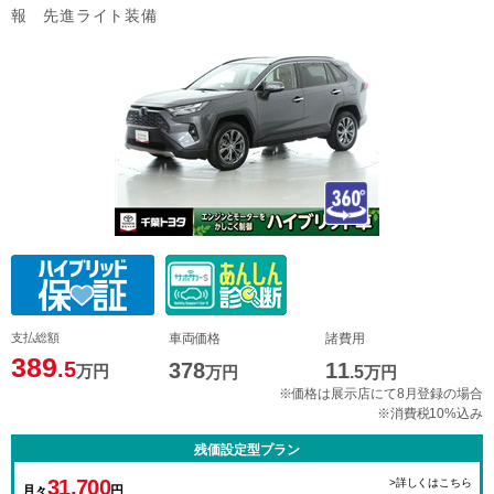
報 先進ライト装備
支払総額
車両価格
諸費用
389
.5
378
11
万円
万円
.5
万円
※価格は展示店にて8月登録の場合
※消費税10%込み
残価設定型プラン
31,700
>詳しくはこちら
月々
円