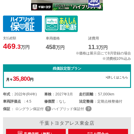
支払総額
車両価格
諸費用
469
.3
458
11
万円
万円
.3
万円
※価格は展示店にて8月登録の場合
※消費税10%込み
残価設定型プラン
35,800
>詳しくはこちら
月々
円
年式
2022年(R4年)
車検
2027年3月
走行距離
57,000km
車両
評価点
4.5
修復歴
なし
法定整備
定期点検整備付
保証
ロングラン保証付
ハイブリッド保証付
千葉トヨタアレス東金店