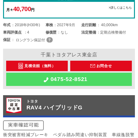
40,700
>詳しくはこちら
月々
円
年式
2018年(H30年)
車検
2027年9月
走行距離
40,000km
車両
評価点
4
修復歴
なし
法定整備
定期点検整備付
保証
ロングラン保証付
千葉トヨタアレス東金店
見積依頼（無料）
お問合せ
0475-52-8521
トヨタ
RAV4 ハイブリッドG
衝突被害軽減ブレーキ ペダル踏み間違い抑制装置 車線逸脱警