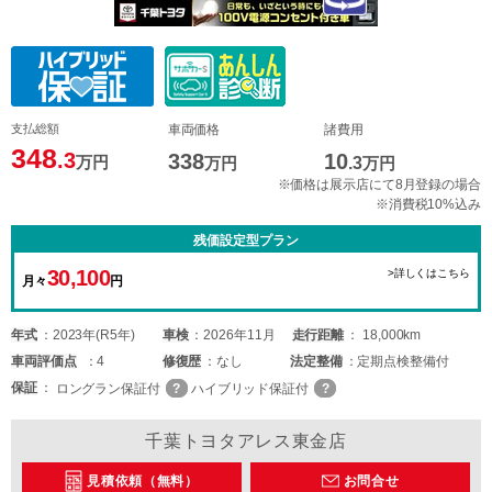
支払総額
車両価格
諸費用
348
.3
338
10
万円
万円
.3
万円
※価格は展示店にて8月登録の場合
※消費税10%込み
残価設定型プラン
30,100
>詳しくはこちら
月々
円
年式
2023年(R5年)
車検
2026年11月
走行距離
18,000km
車両
評価点
4
修復歴
なし
法定整備
定期点検整備付
保証
ロングラン保証付
ハイブリッド保証付
千葉トヨタアレス東金店
見積依頼（無料）
お問合せ