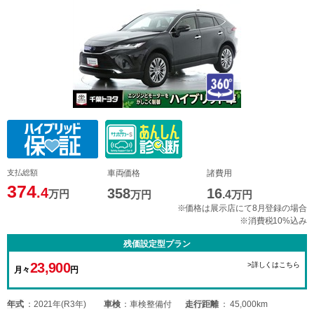
支払総額
車両価格
諸費用
374
.4
358
16
万円
万円
.4
万円
※価格は展示店にて8月登録の場合
※消費税10%込み
残価設定型プラン
23,900
>詳しくはこちら
月々
円
年式
2021年(R3年)
車検
車検整備付
走行距離
45,000km