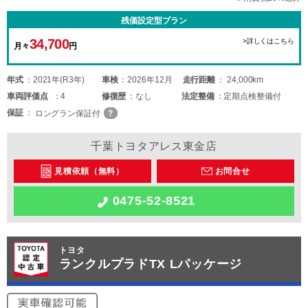
残価設定型プラン
34,700
>詳しくはこちら
月々
円
年式
2021年(R3年)
車検
2026年12月
走行距離
24,000km
車両
評価点
4
修復歴
なし
法定整備
定期点検整備付
保証
ロングラン保証付
千葉トヨタアレス東金店
見積依頼（無料）
お問合せ
0475-52-8521
トヨタ
ランクルプラドTX Lパッケージ