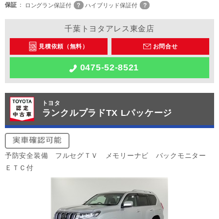
保証
ロングラン保証付
ハイブリッド保証付
千葉トヨタアレス東金店
見積依頼（無料）
お問合せ
0475-52-8521
トヨタ
ランクルプラドTX Lパッケージ
予防安全装備 フルセグＴＶ メモリーナビ バックモニター
ＥＴＣ付