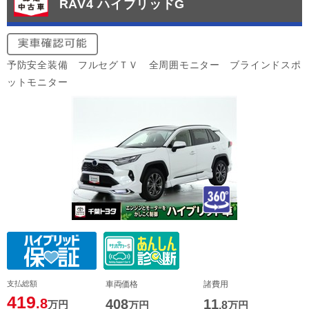
RAV4 ハイブリッドG
予防安全装備 フルセグＴＶ 全周囲モニター ブラインドスポ
ットモニター
支払総額
車両価格
諸費用
419
.8
408
11
万円
万円
.8
万円