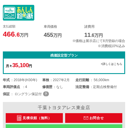
支払総額
車両価格
諸費用
466
.6
455
11
万円
万円
.6
万円
※価格は展示店にて8月登録の場合
※消費税10%込み
残価設定型プラン
35,100
>詳しくはこちら
月々
円
年式
2018年(H30年)
車検
2027年2月
走行距離
56,000km
車両
評価点
4
修復歴
なし
法定整備
定期点検整備付
保証
ロングラン保証付
千葉トヨタアレス東金店
見積依頼（無料）
お問合せ