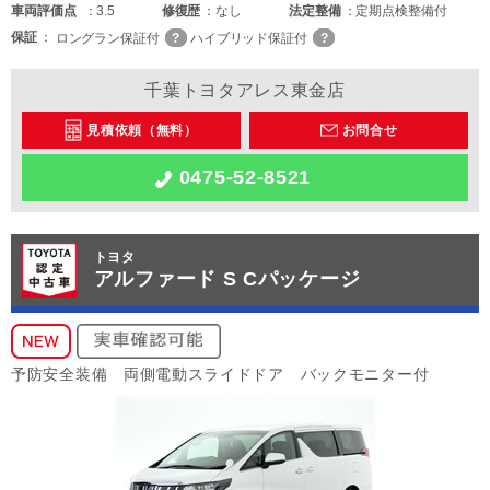
車両
評価点
3.5
修復歴
なし
法定整備
定期点検整備付
保証
ロングラン保証付
ハイブリッド保証付
千葉トヨタアレス東金店
見積依頼（無料）
お問合せ
0475-52-8521
トヨタ
アルファード S Cパッケージ
予防安全装備 両側電動スライドドア バックモニター付