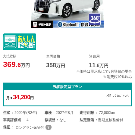
支払総額
車両価格
諸費用
369
.6
358
11
万円
万円
.6
万円
※価格は展示店にて8月登録の場合
※消費税10%込み
残価設定型プラン
34,200
>詳しくはこちら
月々
円
年式
2020年(R2年)
車検
2027年8月
走行距離
72,000km
車両
評価点
4
修復歴
なし
法定整備
定期点検整備付
保証
ロングラン保証付