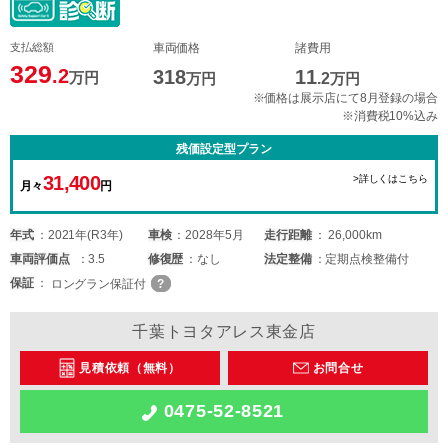
支払総額
車両価格
諸費用
329
.2
318
11
万円
万円
.2
万円
※価格は展示店にて8月登録の場合
※消費税10%込み
残価設定型プラン
31,400
>詳しくはこちら
月々
円
年式
2021年(R3年)
車検
2028年5月
走行距離
26,000km
車両
評価点
3.5
修復歴
なし
法定整備
定期点検整備付
保証
ロングラン保証付
千葉トヨタアレス東金店
見積依頼（無料）
お問合せ
0475-52-8521