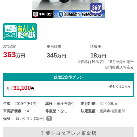
支払総額
車両価格
諸費用
363
345
18
万円
万円
万円
※価格は展示店にて8月登録の場合
※消費税10%込み
残価設定型プラン
31,100
>詳しくはこちら
月々
円
年式
2019年(R1年)
車検
車検整備付
走行距離
95,000km
車両
評価点
4
修復歴
なし
法定整備
定期点検整備付
保証
ロングラン保証付
千葉トヨタアレス東金店