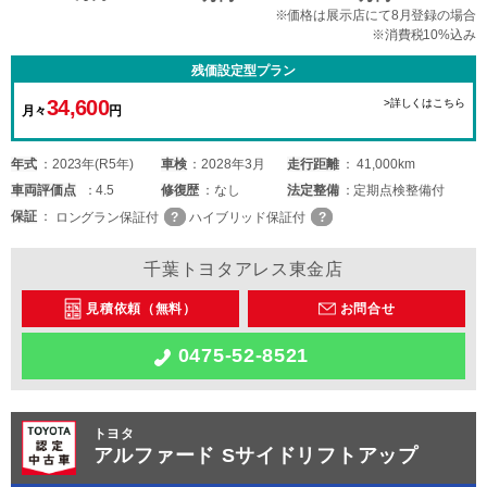
※価格は展示店にて8月登録の場合
※消費税10%込み
残価設定型プラン
34,600
>詳しくはこちら
月々
円
年式
2023年(R5年)
車検
2028年3月
走行距離
41,000km
車両
評価点
4.5
修復歴
なし
法定整備
定期点検整備付
保証
ロングラン保証付
ハイブリッド保証付
千葉トヨタアレス東金店
見積依頼（無料）
お問合せ
0475-52-8521
トヨタ
アルファード Sサイドリフトアップ