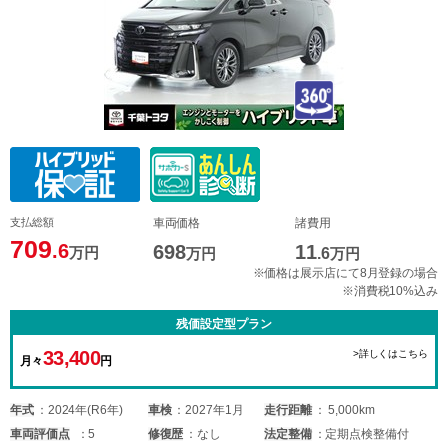
支払総額
車両価格
諸費用
709
.6
698
11
万円
万円
.6
万円
※価格は展示店にて8月登録の場合
※消費税10%込み
残価設定型プラン
33,400
>詳しくはこちら
月々
円
年式
2024年(R6年)
車検
2027年1月
走行距離
5,000km
車両
評価点
5
修復歴
なし
法定整備
定期点検整備付