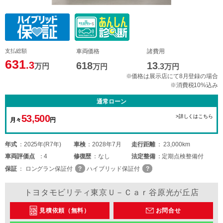
支払総額
車両価格
諸費用
631
.3
618
13
万円
万円
.3
万円
※価格は展示店にて8月登録の場合
※消費税10%込み
通常ローン
53,500
>詳しくはこちら
月々
円
年式
2025年(R7年)
車検
2028年7月
走行距離
23,000km
車両
評価点
4
修復歴
なし
法定整備
定期点検整備付
保証
ロングラン保証付
ハイブリッド保証付
トヨタモビリティ東京Ｕ－Ｃａｒ谷原光が丘店
見積依頼（無料）
お問合せ