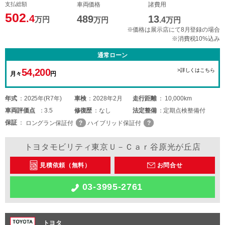
支払総額
車両価格
諸費用
502
.4
489
13
万円
万円
.4
万円
※価格は展示店にて8月登録の場合
※消費税10%込み
通常ローン
54,200
>詳しくはこちら
月々
円
年式
2025年(R7年)
車検
2028年2月
走行距離
10,000km
車両
評価点
3.5
修復歴
なし
法定整備
定期点検整備付
保証
ロングラン保証付
ハイブリッド保証付
トヨタモビリティ東京Ｕ－Ｃａｒ谷原光が丘店
見積依頼（無料）
お問合せ
03-3995-2761
トヨタ