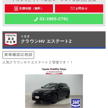
見積依頼（無料）
お問合せ
03-3995-2761
トヨタ
クラウンHV エステートZ
人気クラウンＨＶエステートＺ登場です！！