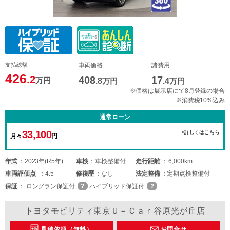
支払総額
車両価格
諸費用
426
.2
408
17
万円
.8
万円
.4
万円
※価格は展示店にて8月登録の場合
※消費税10%込み
通常ローン
33,100
>詳しくはこちら
月々
円
年式
2023年(R5年)
車検
車検整備付
走行距離
6,000km
車両
評価点
4.5
修復歴
なし
法定整備
定期点検整備付
保証
ロングラン保証付
ハイブリッド保証付
トヨタモビリティ東京Ｕ－Ｃａｒ谷原光が丘店
見積依頼（無料）
お問合せ