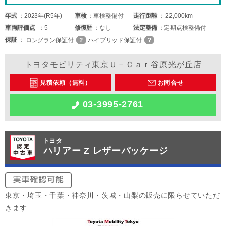
年式
2023年(R5年)
車検
車検整備付
走行距離
22,000km
車両
評価点
5
修復歴
なし
法定整備
定期点検整備付
保証
ロングラン保証付
ハイブリッド保証付
トヨタモビリティ東京Ｕ－Ｃａｒ谷原光が丘店
見積依頼（無料）
お問合せ
03-3995-2761
トヨタ
ハリアー Z レザーパッケージ
東京・埼玉・千葉・神奈川・茨城・山梨の販売に限らせていただ
きます