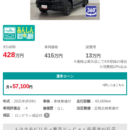
支払総額
車両価格
諸費用
428
415
13
万円
万円
万円
※価格は展示店にて8月登録の場合
※消費税10%込み
通常ローン
57,100
>詳しくはこちら
月々
円
年式
2021年(R3年)
車検
車検整備付
走行距離
65,000km
車両
評価点
4
修復歴
なし
法定整備
定期点検整備付
保証
ロングラン保証付
トヨタモビリティ東京Ｕ－Ｃａｒ谷原光が丘店