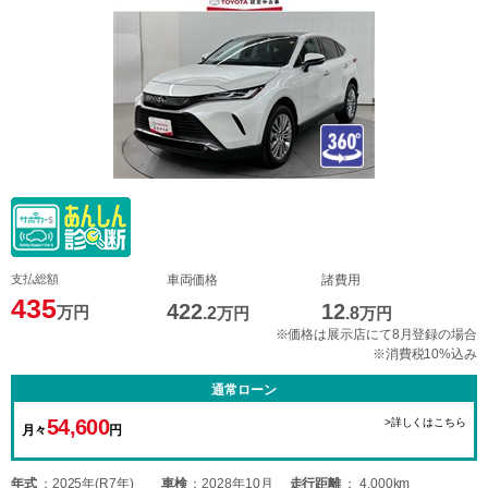
支払総額
車両価格
諸費用
435
422
12
万円
.2
万円
.8
万円
※価格は展示店にて8月登録の場合
※消費税10%込み
通常ローン
54,600
>詳しくはこちら
月々
円
年式
2025年(R7年)
車検
2028年10月
走行距離
4,000km