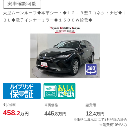
大型ムーンルーフ◆本革シート◆１２．３型Ｔコネクトナビ◆Ｊ
ＢＬ◆電子インナーミラー◆１５００Ｗ給電◆
支払総額
車両価格
諸費用
458
.2
445
12
万円
.8
万円
.4
万円
※価格は展示店にて8月登録の場合
※消費税10%込み