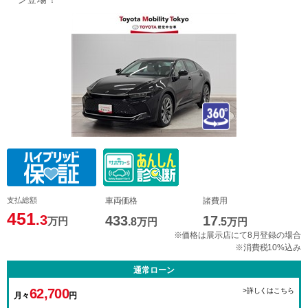
支払総額
車両価格
諸費用
451
.3
433
17
万円
.8
万円
.5
万円
※価格は展示店にて8月登録の場合
※消費税10%込み
通常ローン
62,700
>詳しくはこちら
月々
円