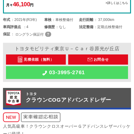
46,100
>詳しくはこちら
月々
円
年式
2021年(R3年)
車検
車検整備付
走行距離
37,000km
車両
評価点
4
修復歴
なし
法定整備
定期点検整備付
保証
ロングラン保証付
トヨタモビリティ東京Ｕ－Ｃａｒ谷原光が丘店
見積依頼（無料）
お問合せ
03-3995-2761
トヨタ
クラウンCOGアドバンスドレザー
人気高級車！クラウンクロスオーバーＧアドバンスレザーパッケ
ージ登場！