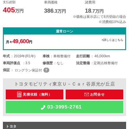
支払総額
車両価格
諸費用
405
386
18
万円
.3
万円
.7
万円
※価格は展示店にて8月登録の場合
※消費税10%込み
通常ローン
49,600
>詳しくはこちら
月々
円
年式
2019年(R1年)
車検
車検整備付
走行距離
46,000km
車両
評価点
3.5
修復歴
なし
法定整備
定期点検整備付
保証
ロングラン保証付
トヨタモビリティ東京Ｕ－Ｃａｒ谷原光が丘店
見積依頼（無料）
お問合せ
03-3995-2761
トヨタ