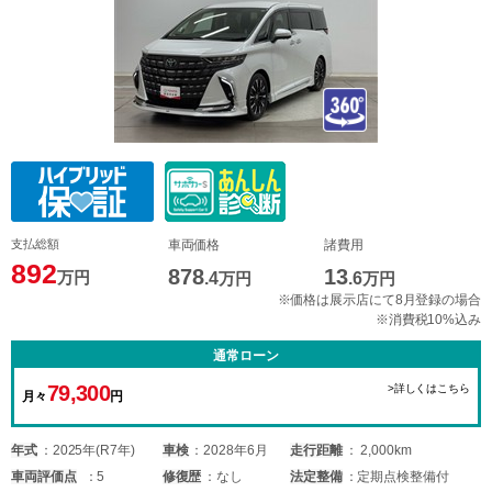
支払総額
車両価格
諸費用
892
878
13
万円
.4
万円
.6
万円
※価格は展示店にて8月登録の場合
※消費税10%込み
通常ローン
79,300
>詳しくはこちら
月々
円
年式
2025年(R7年)
車検
2028年6月
走行距離
2,000km
車両
評価点
5
修復歴
なし
法定整備
定期点検整備付