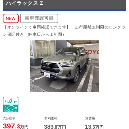
ハイラックス Z
【オンラインで車両確認できます】 走行距離無制限のロングラ
ン保証付き（納車日から１年間）
支払総額
車両価格
諸費用
397
.3
383
13
万円
.8
万円
.5
万円