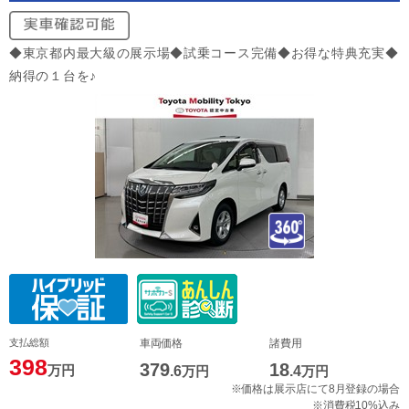
◆東京都内最大級の展示場◆試乗コース完備◆お得な特典充実◆
納得の１台を♪
支払総額
車両価格
諸費用
398
379
18
万円
.6
万円
.4
万円
※価格は展示店にて8月登録の場合
※消費税10%込み