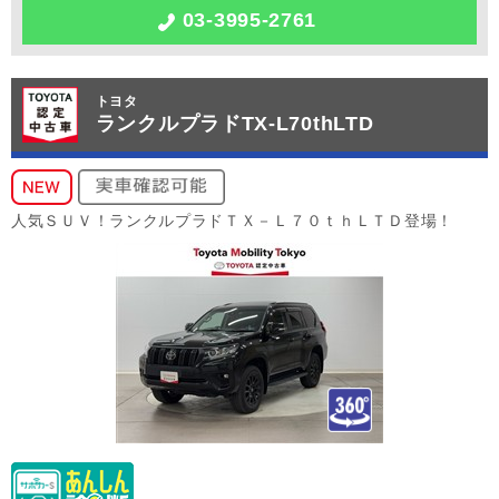
03-3995-2761
トヨタ
ランクルプラドTX-L70thLTD
人気ＳＵＶ！ランクルプラドＴＸ－Ｌ７０ｔｈＬＴＤ登場！