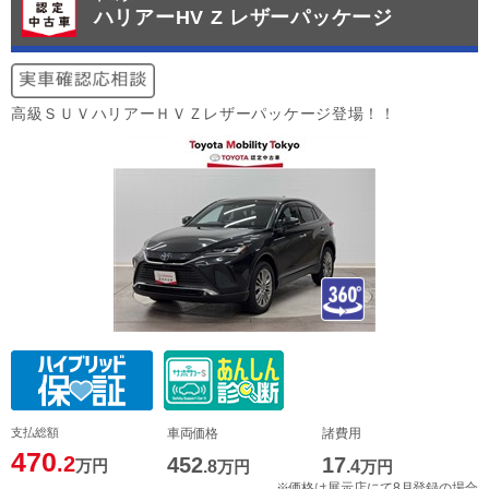
ハリアーHV Z レザーパッケージ
高級ＳＵＶハリアーＨＶＺレザーパッケージ登場！！
支払総額
車両価格
諸費用
470
.2
452
17
万円
.8
万円
.4
万円
※価格は展示店にて8月登録の場合