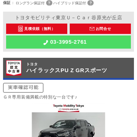
保証
ロングラン保証付
ハイブリッド保証付
トヨタモビリティ東京Ｕ－Ｃａｒ谷原光が丘店
見積依頼（無料）
お問合せ
03-3995-2761
トヨタ
ハイラックスPU Z GRスポーツ
ＧＲ専用装備満載の特別な一台です♪