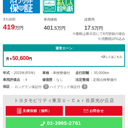
支払総額
車両価格
諸費用
419
401
17
万円
.5
万円
.5
万円
※価格は展示店にて8月登録の場合
※消費税10%込み
通常ローン
50,600
>詳しくはこちら
月々
円
年式
2023年(R5年)
車検
車検整備付
走行距離
35,000km
車両
評価点
4
修復歴
なし
法定整備
定期点検整備付
保証
ロングラン保証付
ハイブリッド保証付
トヨタモビリティ東京Ｕ－Ｃａｒ谷原光が丘店
見積依頼（無料）
お問合せ
03-3995-2761