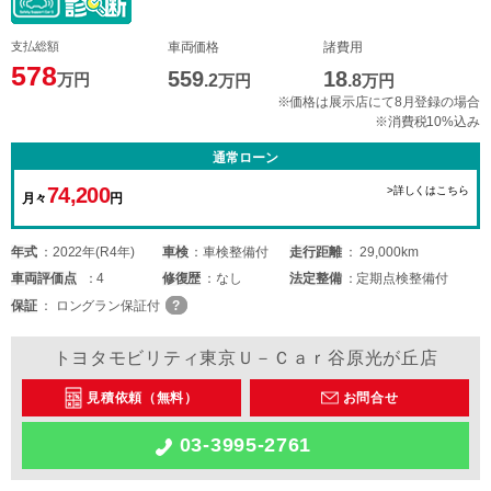
支払総額
車両価格
諸費用
578
559
18
万円
.2
万円
.8
万円
※価格は展示店にて8月登録の場合
※消費税10%込み
通常ローン
74,200
>詳しくはこちら
月々
円
年式
2022年(R4年)
車検
車検整備付
走行距離
29,000km
車両
評価点
4
修復歴
なし
法定整備
定期点検整備付
保証
ロングラン保証付
トヨタモビリティ東京Ｕ－Ｃａｒ谷原光が丘店
見積依頼（無料）
お問合せ
03-3995-2761