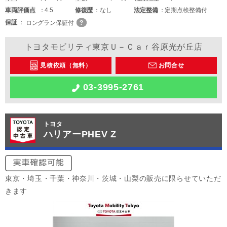
車両
評価点
4.5
修復歴
なし
法定整備
定期点検整備付
保証
ロングラン保証付
トヨタモビリティ東京Ｕ－Ｃａｒ谷原光が丘店
見積依頼（無料）
お問合せ
03-3995-2761
トヨタ
ハリアーPHEV Z
東京・埼玉・千葉・神奈川・茨城・山梨の販売に限らせていただ
きます