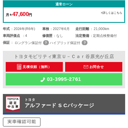
通常ローン
47,600
>詳しくはこちら
月々
円
年式
2024年(R6年)
車検
2027年6月
走行距離
21,000km
車両
評価点
4
修復歴
なし
法定整備
定期点検整備付
保証
ロングラン保証付
ハイブリッド保証付
トヨタモビリティ東京Ｕ－Ｃａｒ谷原光が丘店
見積依頼（無料）
お問合せ
03-3995-2761
トヨタ
アルファード S Cパッケージ