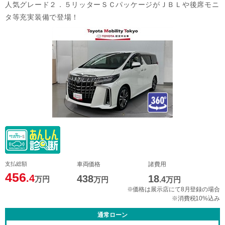
人気グレード２．５リッターＳＣパッケージがＪＢＬや後席モニ
タ等充実装備で登場！
支払総額
車両価格
諸費用
456
.4
438
18
万円
万円
.4
万円
※価格は展示店にて8月登録の場合
※消費税10%込み
通常ローン