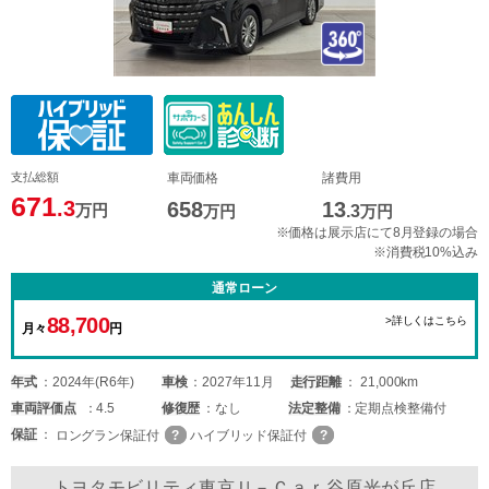
支払総額
車両価格
諸費用
671
.3
658
13
万円
万円
.3
万円
※価格は展示店にて8月登録の場合
※消費税10%込み
通常ローン
88,700
>詳しくはこちら
月々
円
年式
2024年(R6年)
車検
2027年11月
走行距離
21,000km
車両
評価点
4.5
修復歴
なし
法定整備
定期点検整備付
保証
ロングラン保証付
ハイブリッド保証付
トヨタモビリティ東京Ｕ－Ｃａｒ谷原光が丘店