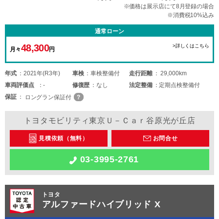
※価格は展示店にて8月登録の場合
※消費税10%込み
通常ローン
48,300
>詳しくはこちら
月々
円
年式
2021年(R3年)
車検
車検整備付
走行距離
29,000km
車両
評価点
-
修復歴
なし
法定整備
定期点検整備付
保証
ロングラン保証付
トヨタモビリティ東京Ｕ－Ｃａｒ谷原光が丘店
見積依頼（無料）
お問合せ
03-3995-2761
トヨタ
アルファードハイブリッド X