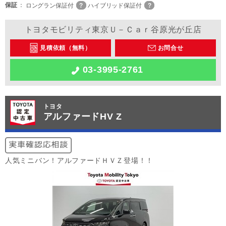
保証
ロングラン保証付
ハイブリッド保証付
トヨタモビリティ東京Ｕ－Ｃａｒ谷原光が丘店
見積依頼（無料）
お問合せ
03-3995-2761
トヨタ
アルファードHV Z
人気ミニバン！アルファードＨＶＺ登場！！