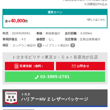
※消費税10%込み
通常ローン
40,800
>詳しくはこちら
月々
円
年式
2024年(R6年)
車検
車検整備付
走行距離
6,000km
車両
評価点
4.5
修復歴
なし
法定整備
定期点検整備付
保証
ロングラン保証付
ハイブリッド保証付
トヨタモビリティ東京Ｕ－Ｃａｒ谷原光が丘店
見積依頼（無料）
お問合せ
03-3995-2761
トヨタ
ハリアーHV Z レザーパッケージ