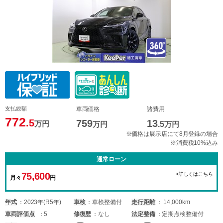
支払総額
車両価格
諸費用
772
.5
759
13
万円
万円
.5
万円
※価格は展示店にて8月登録の場合
※消費税10%込み
通常ローン
75,600
>詳しくはこちら
月々
円
年式
2023年(R5年)
車検
車検整備付
走行距離
14,000km
車両
評価点
5
修復歴
なし
法定整備
定期点検整備付