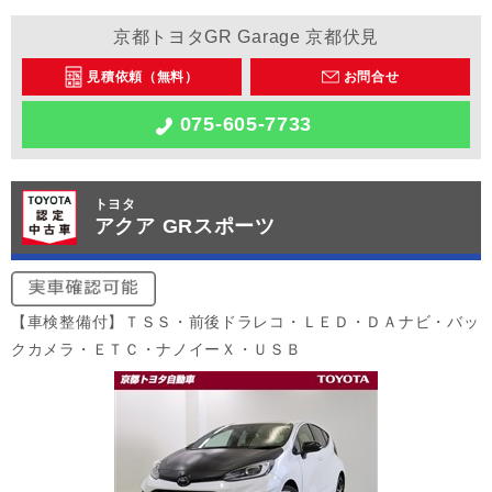
京都トヨタGR Garage 京都伏見
見積依頼（無料）
お問合せ
075-605-7733
トヨタ
アクア GRスポーツ
【車検整備付】ＴＳＳ・前後ドラレコ・ＬＥＤ・ＤＡナビ・バッ
クカメラ・ＥＴＣ・ナノイーＸ・ＵＳＢ