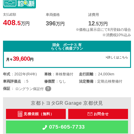
支払総額
車両価格
諸費用
408
.5
396
12
万円
万円
.5
万円
※価格は展示店にて8月登録の場合
※消費税10%込み
頭金 ボーナス 有
らくらく残価プラン
39,600
>詳しくはこちら
月々
円
年式
2022年(R4年)
車検
車検整備付
走行距離
24,000km
車両
評価点
5
修復歴
なし
法定整備
定期点検整備付
保証
ロングラン保証付
京都トヨタGR Garage 京都伏見
見積依頼（無料）
お問合せ
075-605-7733