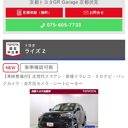
京都トヨタGR Garage 京都伏見
見積依頼（無料）
お問合せ
075-605-7733
トヨタ
ライズ Z
【車検整備付】次世代スマアシ・前後ドラレコ・ＳＤナビ・バッ
クカメラ・全方位カメラ・シートヒーター