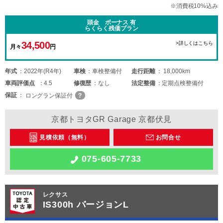
※消費税10%込み
頭金 ボーナス 有
らくらく残価プラン
34,500
>詳しくはこちら
月々
円
年式
2022年(R4年)
車検
車検整備付
走行距離
18,000km
車両
評価点
4.5
修復歴
なし
法定整備
定期点検整備付
保証
ロングラン保証付
京都トヨタGR Garage 京都伏見
見積依頼（無料）
お問合せ
075-605-7733
レクサス
IS300h バージョンL