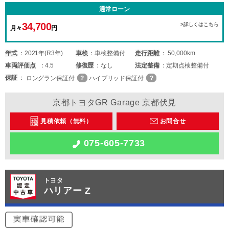
通常ローン
34,700
>詳しくはこちら
月々
円
年式
2021年(R3年)
車検
車検整備付
走行距離
50,000km
車両
評価点
4.5
修復歴
なし
法定整備
定期点検整備付
保証
ロングラン保証付
ハイブリッド保証付
京都トヨタGR Garage 京都伏見
見積依頼（無料）
お問合せ
075-605-7733
トヨタ
ハリアー Z