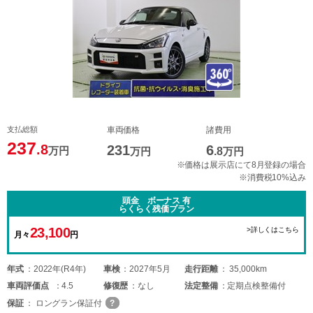
支払総額
車両価格
諸費用
237
.8
231
6
万円
万円
.8
万円
※価格は展示店にて8月登録の場合
※消費税10%込み
頭金 ボーナス 有
らくらく残価プラン
23,100
>詳しくはこちら
月々
円
年式
2022年(R4年)
車検
2027年5月
走行距離
35,000km
車両
評価点
4.5
修復歴
なし
法定整備
定期点検整備付
保証
ロングラン保証付