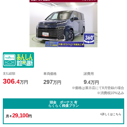
支払総額
車両価格
諸費用
306
.4
297
9
万円
万円
.4
万円
※価格は展示店にて8月登録の場合
※消費税10%込み
頭金 ボーナス 有
らくらく残価プラン
29,100
>詳しくはこちら
月々
円