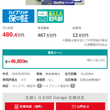
支払総額
車両価格
諸費用
480
.4
467
12
万円
.5
万円
.9
万円
※価格は展示店にて8月登録の場合
※消費税10%込み
通常ローン
46,800
>詳しくはこちら
月々
円
年式
2023年(R5年)
車検
車検整備付
走行距離
32,000km
車両
評価点
4.5
修復歴
なし
法定整備
定期点検整備付
保証
ロングラン保証付
ハイブリッド保証付
京都トヨタGR Garage 京都伏見
見積依頼（無料）
お問合せ