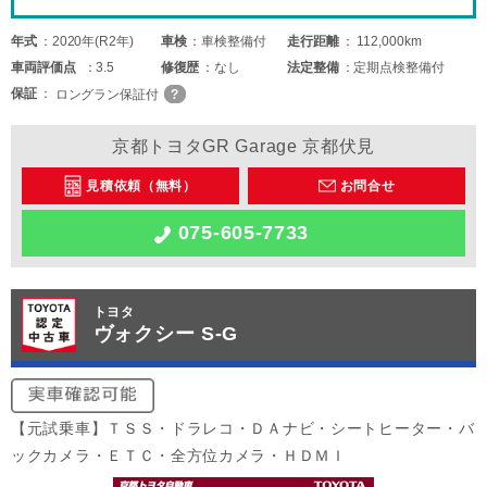
年式
2020年(R2年)
車検
車検整備付
走行距離
112,000km
車両
評価点
3.5
修復歴
なし
法定整備
定期点検整備付
保証
ロングラン保証付
京都トヨタGR Garage 京都伏見
見積依頼（無料）
お問合せ
075-605-7733
トヨタ
ヴォクシー S-G
【元試乗車】ＴＳＳ・ドラレコ・ＤＡナビ・シートヒーター・バ
ックカメラ・ＥＴＣ・全方位カメラ・ＨＤＭＩ