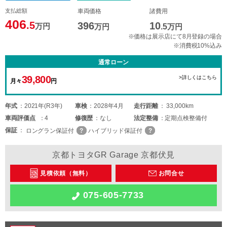
支払総額
車両価格
諸費用
406
.5
396
10
万円
万円
.5
万円
※価格は展示店にて8月登録の場合
※消費税10%込み
通常ローン
39,800
>詳しくはこちら
月々
円
年式
2021年(R3年)
車検
2028年4月
走行距離
33,000km
車両
評価点
4
修復歴
なし
法定整備
定期点検整備付
保証
ロングラン保証付
ハイブリッド保証付
京都トヨタGR Garage 京都伏見
見積依頼（無料）
お問合せ
075-605-7733