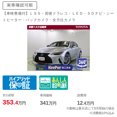
【車検整備付】ＬＳＳ・前後ドラレコ・ＬＥＤ・ＳＤナビ・シー
トヒーター・バックカメラ・全方位カメラ
支払総額
車両価格
諸費用
353
.4
341
12
万円
万円
.4
万円
※価格は展示店にて8月登録の場合
※消費税10%込み