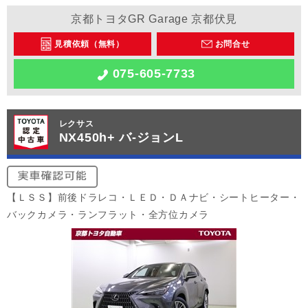
京都トヨタGR Garage 京都伏見
見積依頼（無料）
お問合せ
075-605-7733
レクサス
NX450h+ バ-ジョンL
【ＬＳＳ】前後ドラレコ・ＬＥＤ・ＤＡナビ・シートヒーター・
バックカメラ・ランフラット・全方位カメラ