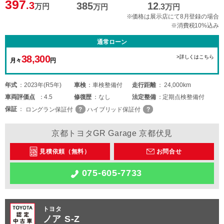
397
.3
385
12
万円
万円
.3
万円
※価格は展示店にて8月登録の場合
※消費税10%込み
通常ローン
38,300
>詳しくはこちら
月々
円
年式
2023年(R5年)
車検
車検整備付
走行距離
24,000km
車両
評価点
4.5
修復歴
なし
法定整備
定期点検整備付
保証
ロングラン保証付
ハイブリッド保証付
京都トヨタGR Garage 京都伏見
見積依頼（無料）
お問合せ
075-605-7733
トヨタ
ノア S-Z