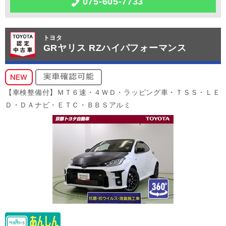
075-605-7733
トヨタ
GRヤリス RZハイパフォーマンス
【車検整備付】ＭＴ６速・４ＷＤ・ラッピング車・ＴＳＳ・ＬＥ
Ｄ・ＤＡナビ・ＥＴＣ・ＢＢＳアルミ