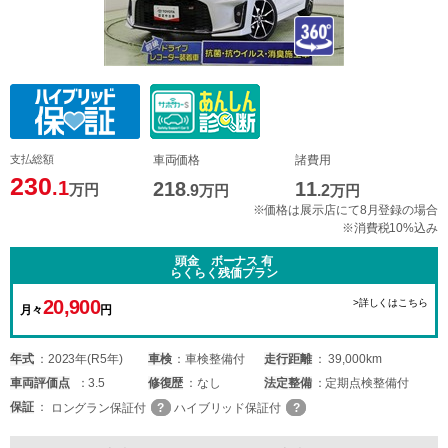
支払総額
車両価格
諸費用
230
.1
218
11
万円
.9
万円
.2
万円
※価格は展示店にて8月登録の場合
※消費税10%込み
頭金 ボーナス 有
らくらく残価プラン
20,900
>詳しくはこちら
月々
円
年式
2023年(R5年)
車検
車検整備付
走行距離
39,000km
車両
評価点
3.5
修復歴
なし
法定整備
定期点検整備付
保証
ロングラン保証付
ハイブリッド保証付