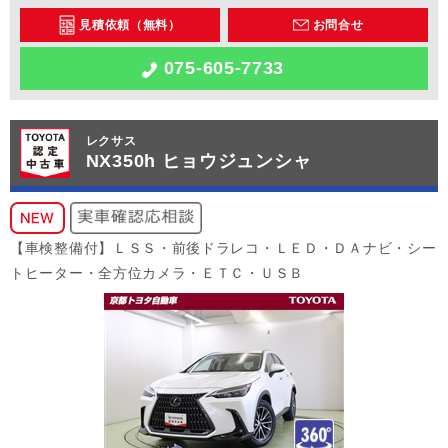
見積依頼（無料）
お問合せ
075-605-7733
レクサス
NX350h ヒョウジュンシャ
【車検整備付】ＬＳＳ・前後ドラレコ・ＬＥＤ・ＤＡナビ・シー
トヒーター・全方位カメラ・ＥＴＣ・ＵＳＢ