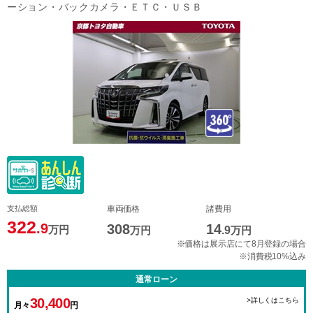
ーション・バックカメラ・ＥＴＣ・ＵＳＢ
支払総額
車両価格
諸費用
322
.9
308
14
万円
万円
.9
万円
※価格は展示店にて8月登録の場合
※消費税10%込み
通常ローン
30,400
>詳しくはこちら
月々
円