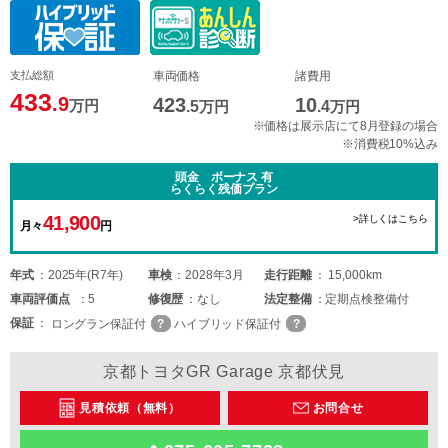
支払総額
車両価格
諸費用
433
.9
423
10
万円
.5
万円
.4
万円
※価格は展示店にて8月登録の場合
※消費税10%込み
頭金 ボーナス 有
らくらく残価プラン
41,900
>詳しくはこちら
月々
円
年式
2025年(R7年)
車検
2028年3月
走行距離
15,000km
車両
評価点
5
修復歴
なし
法定整備
定期点検整備付
保証
ロングラン保証付
ハイブリッド保証付
京都トヨタGR Garage 京都伏見
見積依頼（無料）
お問合せ