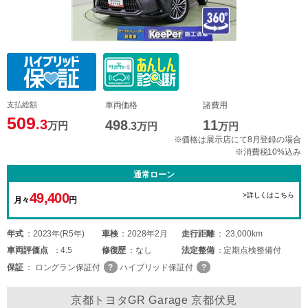
支払総額
車両価格
諸費用
509
.3
498
11
万円
.3
万円
万円
※価格は展示店にて8月登録の場合
※消費税10%込み
通常ローン
49,400
>詳しくはこちら
月々
円
年式
2023年(R5年)
車検
2028年2月
走行距離
23,000km
車両
評価点
4.5
修復歴
なし
法定整備
定期点検整備付
保証
ロングラン保証付
ハイブリッド保証付
京都トヨタGR Garage 京都伏見