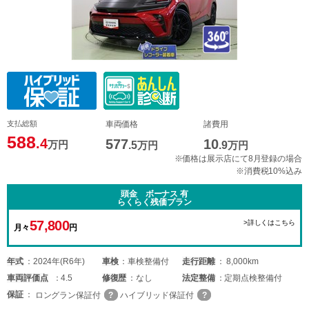
支払総額
車両価格
諸費用
588
.4
577
10
万円
.5
万円
.9
万円
※価格は展示店にて8月登録の場合
※消費税10%込み
頭金 ボーナス 有
らくらく残価プラン
57,800
>詳しくはこちら
月々
円
年式
2024年(R6年)
車検
車検整備付
走行距離
8,000km
車両
評価点
4.5
修復歴
なし
法定整備
定期点検整備付
保証
ロングラン保証付
ハイブリッド保証付