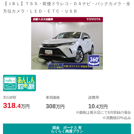
【ＪＢＬ】ＴＳＳ・前後ドラレコ・ＤＡナビ・バックカメラ・全
方位カメラ・ＬＥＤ・ＥＴＣ・ＵＳＢ
支払総額
車両価格
諸費用
318
.4
308
10
万円
万円
.4
万円
※価格は展示店にて8月登録の場合
※消費税10%込み
頭金 ボーナス 有
らくらく残価プラン