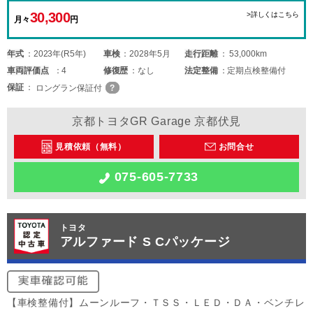
30,300
>詳しくはこちら
月々
円
年式
2023年(R5年)
車検
2028年5月
走行距離
53,000km
車両
評価点
4
修復歴
なし
法定整備
定期点検整備付
保証
ロングラン保証付
京都トヨタGR Garage 京都伏見
見積依頼（無料）
お問合せ
075-605-7733
トヨタ
アルファード S Cパッケージ
【車検整備付】ムーンルーフ・ＴＳＳ・ＬＥＤ・ＤＡ・ベンチレ