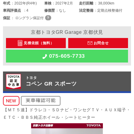
年式
2022年(R4年)
車検
2027年2月
走行距離
38,000km
車両
評価点
4
修復歴
なし
法定整備
定期点検整備付
保証
ロングラン保証付
京都トヨタGR Garage 京都伏見
見積依頼（無料）
お問合せ
075-605-7733
トヨタ
コペン GR スポーツ
【ＭＴ５速】ドラレコ・ＳＤナビ・ワンセグＴＶ・ＡＵＸ端子・
ＥＴＣ・ＢＢＳ純正ホイール・シートヒーター