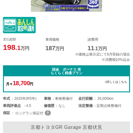
支払総額
車両価格
諸費用
198
.1
187
11
万円
万円
.1
万円
※価格は展示店にて8月登録の場合
※消費税10%込み
頭金 ボーナス 有
らくらく残価プラン
18,700
>詳しくはこちら
月々
円
年式
2023年(R5年)
車検
車検整備付
走行距離
26,000km
車両
評価点
4.5
修復歴
なし
法定整備
定期点検整備付
保証
ロングラン保証付
京都トヨタGR Garage 京都伏見