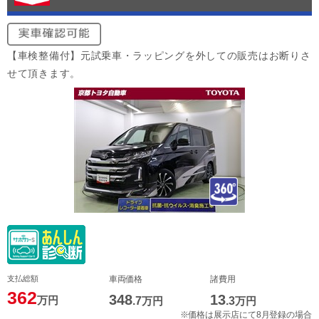
【車検整備付】元試乗車・ラッピングを外しての販売はお断りさ
せて頂きます。
支払総額
車両価格
諸費用
362
348
13
万円
.7
万円
.3
万円
※価格は展示店にて8月登録の場合