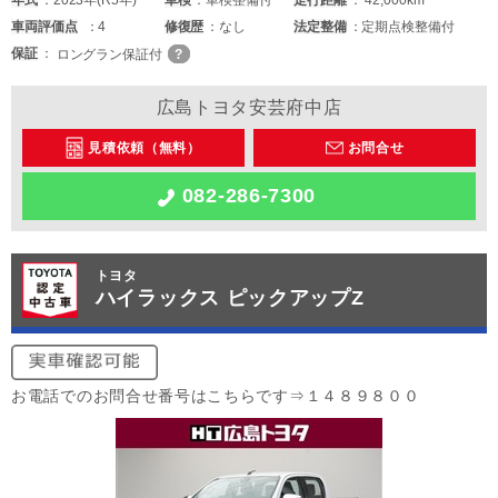
車両
評価点
4
修復歴
なし
法定整備
定期点検整備付
保証
ロングラン保証付
広島トヨタ安芸府中店
見積依頼（無料）
お問合せ
082-286-7300
トヨタ
ハイラックス ピックアップZ
お電話でのお問合せ番号はこちらです⇒１４８９８００