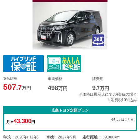
支払総額
車両価格
諸費用
507
.7
498
9
万円
万円
.7
万円
※価格は展示店にて8月登録の場合
※消費税10%込み
広島トヨタ定額プラン
43,300
>詳しくはこちら
月々
円
年式
2020年(R2年)
車検
2027年9月
走行距離
39,000km