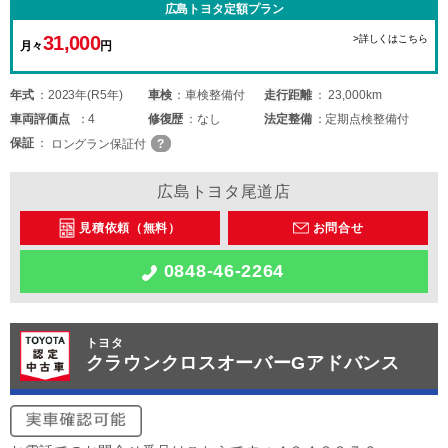
広島トヨタ定額プラン
31,000
>詳しくはこちら
月々
円
年式
2023年(R5年)
車検
車検整備付
走行距離
23,000km
車両
評価点
4
修復歴
なし
法定整備
定期点検整備付
保証
ロングラン保証付
広島トヨタ尾道店
見積依頼（無料）
お問合せ
0848-46-2264
トヨタ
クラウンクロスオーバーGアドバンス