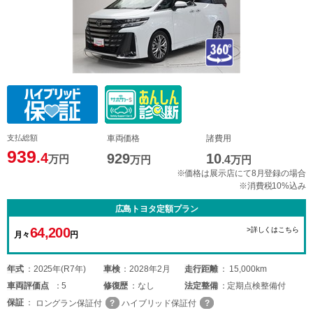
支払総額
車両価格
諸費用
939
.4
929
10
万円
万円
.4
万円
※価格は展示店にて8月登録の場合
※消費税10%込み
広島トヨタ定額プラン
64,200
>詳しくはこちら
月々
円
年式
2025年(R7年)
車検
2028年2月
走行距離
15,000km
車両
評価点
5
修復歴
なし
法定整備
定期点検整備付
保証
ロングラン保証付
ハイブリッド保証付