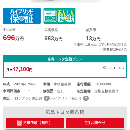
支払総額
車両価格
諸費用
696
683
13
万円
万円
万円
※価格は展示店にて8月登録の場合
※消費税10%込み
広島トヨタ定額プラン
47,100
>詳しくはこちら
月々
円
年式
2023年(R5年)
車検
車検整備付
走行距離
18,000km
車両
評価点
3.5
修復歴
なし
法定整備
定期点検整備付
保証
ロングラン保証付
ハイブリッド保証付
広島トヨタ西条店
見積依頼（無料）
お問合せ