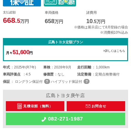
支払総額
車両価格
諸費用
668
.5
658
10
万円
万円
.5
万円
※価格は展示店にて8月登録の場合
※消費税10%込み
広島トヨタ定額プラン
51,600
>詳しくはこちら
月々
円
年式
2025年(R7年)
車検
2028年9月
走行距離
1,000km
車両
評価点
4.5
修復歴
なし
法定整備
定期点検整備付
保証
ロングラン保証付
ハイブリッド保証付
広島トヨタ庚午店
見積依頼（無料）
お問合せ
082-271-1987