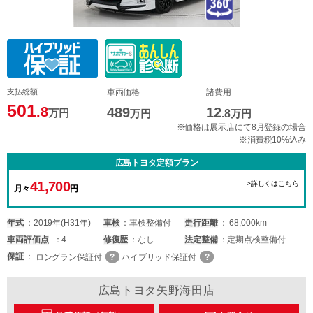
支払総額
車両価格
諸費用
501
.8
489
12
万円
万円
.8
万円
※価格は展示店にて8月登録の場合
※消費税10%込み
広島トヨタ定額プラン
41,700
>詳しくはこちら
月々
円
年式
2019年(H31年)
車検
車検整備付
走行距離
68,000km
車両
評価点
4
修復歴
なし
法定整備
定期点検整備付
保証
ロングラン保証付
ハイブリッド保証付
広島トヨタ矢野海田店