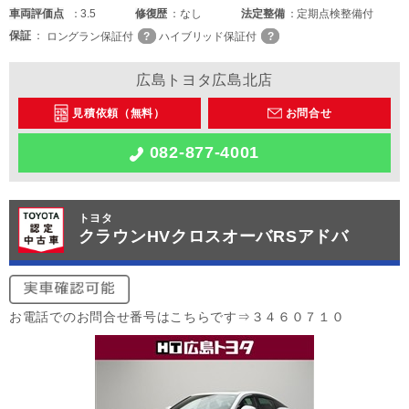
車両
評価点
3.5
修復歴
なし
法定整備
定期点検整備付
保証
ロングラン保証付
ハイブリッド保証付
広島トヨタ広島北店
見積依頼（無料）
お問合せ
082-877-4001
トヨタ
クラウンHVクロスオーバRSアドバ
お電話でのお問合せ番号はこちらです⇒３４６０７１０