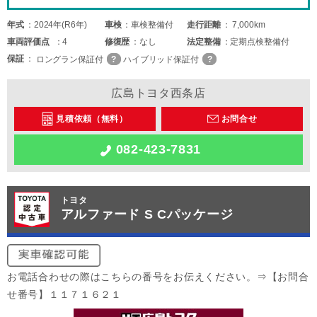
年式
2024年(R6年)
車検
車検整備付
走行距離
7,000km
車両
評価点
4
修復歴
なし
法定整備
定期点検整備付
保証
ロングラン保証付
ハイブリッド保証付
広島トヨタ西条店
見積依頼（無料）
お問合せ
082-423-7831
トヨタ
アルファード S Cパッケージ
お電話合わせの際はこちらの番号をお伝えください。⇒【お問合
せ番号】１１７１６２１