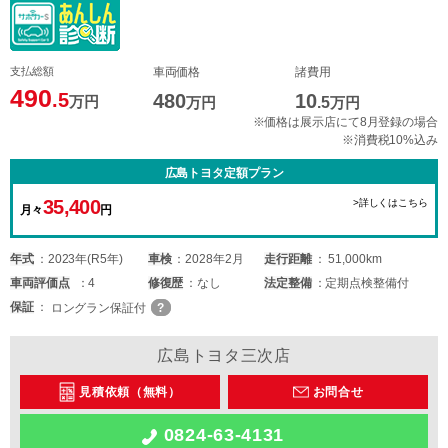
支払総額
車両価格
諸費用
490
.5
480
10
万円
万円
.5
万円
※価格は展示店にて8月登録の場合
※消費税10%込み
広島トヨタ定額プラン
35,400
>詳しくはこちら
月々
円
年式
2023年(R5年)
車検
2028年2月
走行距離
51,000km
車両
評価点
4
修復歴
なし
法定整備
定期点検整備付
保証
ロングラン保証付
広島トヨタ三次店
見積依頼（無料）
お問合せ
0824-63-4131