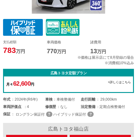
支払総額
車両価格
諸費用
783
770
13
万円
万円
万円
※価格は展示店にて8月登録の場合
※消費税10%込み
広島トヨタ定額プラン
62,600
>詳しくはこちら
月々
円
年式
2024年(R6年)
車検
車検整備付
走行距離
29,000km
車両
評価点
4
修復歴
なし
法定整備
定期点検整備付
保証
ロングラン保証付
ハイブリッド保証付
広島トヨタ福山店