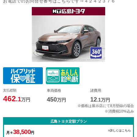
お電話でのお問合せ番号はこちらです⇒４２４２３７６
支払総額
車両価格
諸費用
462
.1
450
12
万円
万円
.1
万円
※価格は展示店にて8月登録の場合
※消費税10%込み
広島トヨタ定額プラン
38,500
>詳しくはこちら
月々
円