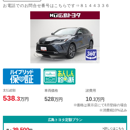
お電話でのお問合せ番号はこちらです⇒８１４４３３６
支払総額
車両価格
諸費用
538
.3
528
10
万円
万円
.3
万円
※価格は展示店にて8月登録の場合
※消費税10%込み
広島トヨタ定額プラン
39,500
>詳しくはこちら