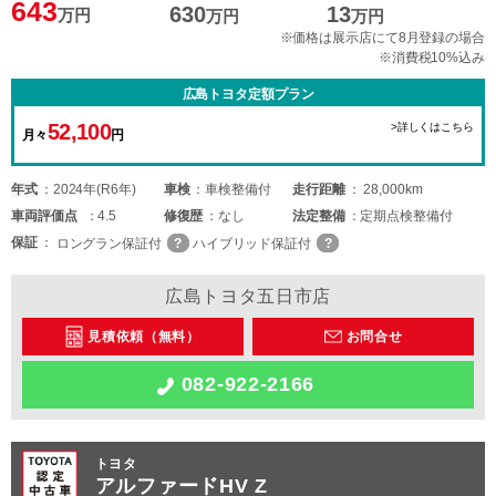
643
630
13
万円
万円
万円
※価格は展示店にて8月登録の場合
※消費税10%込み
広島トヨタ定額プラン
52,100
>詳しくはこちら
月々
円
年式
2024年(R6年)
車検
車検整備付
走行距離
28,000km
車両
評価点
4.5
修復歴
なし
法定整備
定期点検整備付
保証
ロングラン保証付
ハイブリッド保証付
広島トヨタ五日市店
見積依頼（無料）
お問合せ
082-922-2166
トヨタ
アルファードHV Z