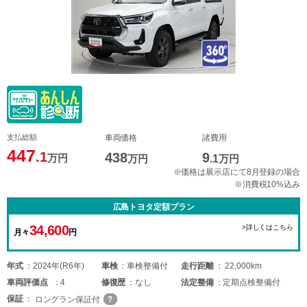
支払総額
車両価格
諸費用
447
.1
438
9
万円
万円
.1
万円
※価格は展示店にて8月登録の場合
※消費税10%込み
広島トヨタ定額プラン
34,600
>詳しくはこちら
月々
円
年式
2024年(R6年)
車検
車検整備付
走行距離
22,000km
車両
評価点
4
修復歴
なし
法定整備
定期点検整備付
保証
ロングラン保証付