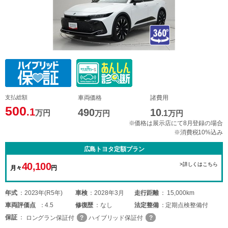
支払総額
車両価格
諸費用
500
.1
490
10
万円
万円
.1
万円
※価格は展示店にて8月登録の場合
※消費税10%込み
広島トヨタ定額プラン
40,100
>詳しくはこちら
月々
円
年式
2023年(R5年)
車検
2028年3月
走行距離
15,000km
車両
評価点
4.5
修復歴
なし
法定整備
定期点検整備付
保証
ロングラン保証付
ハイブリッド保証付