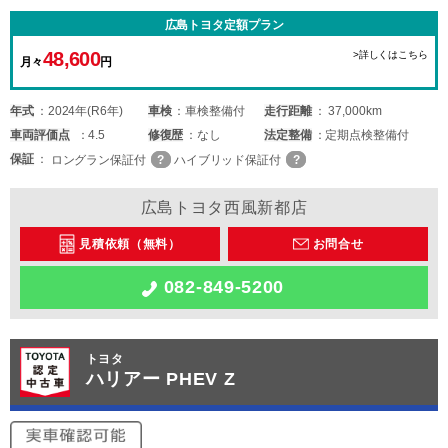
広島トヨタ定額プラン
48,600
>詳しくはこちら
月々
円
年式
2024年(R6年)
車検
車検整備付
走行距離
37,000km
車両
評価点
4.5
修復歴
なし
法定整備
定期点検整備付
保証
ロングラン保証付
ハイブリッド保証付
広島トヨタ西風新都店
見積依頼（無料）
お問合せ
082-849-5200
トヨタ
ハリアー PHEV Z