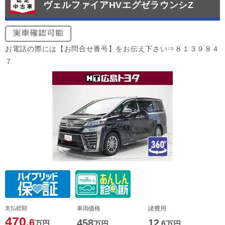
ヴェルファイアHVエグゼラウンシZ
お電話の際には【お問合せ番号】をお伝え下さい⇒８１３９８４
７
支払総額
車両価格
諸費用
470
.6
458
12
万円
万円
.6
万円