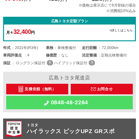
※価格は展示店にて8月登録の場合
※消費税10%込み
広島トヨタ定額プラン
32,400
>詳しくはこちら
月々
円
年式
2021年(R3年)
車検
車検整備付
走行距離
72,000km
車両
評価点
4
修復歴
なし
法定整備
定期点検整備付
保証
ロングラン保証付
ハイブリッド保証付
広島トヨタ尾道店
見積依頼（無料）
お問合せ
0848-46-2264
トヨタ
ハイラックス ピックUPZ GRスポ