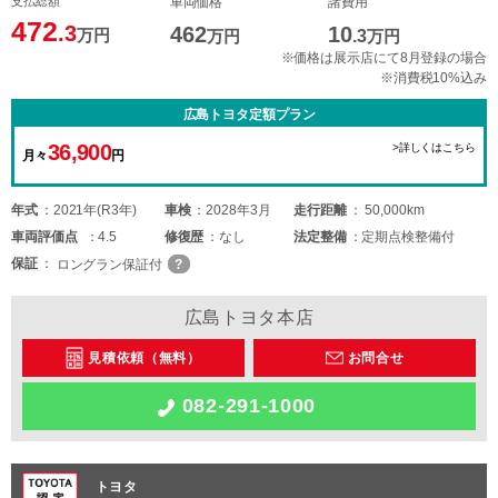
支払総額
車両価格
諸費用
472
.3
462
10
万円
万円
.3
万円
※価格は展示店にて8月登録の場合
※消費税10%込み
広島トヨタ定額プラン
36,900
>詳しくはこちら
月々
円
年式
2021年(R3年)
車検
2028年3月
走行距離
50,000km
車両
評価点
4.5
修復歴
なし
法定整備
定期点検整備付
保証
ロングラン保証付
広島トヨタ本店
見積依頼（無料）
お問合せ
082-291-1000
トヨタ