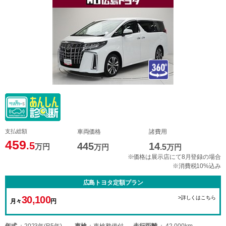
支払総額
車両価格
諸費用
459
.5
445
14
万円
万円
.5
万円
※価格は展示店にて8月登録の場合
※消費税10%込み
広島トヨタ定額プラン
30,100
>詳しくはこちら
月々
円
年式
2023年(R5年)
車検
車検整備付
走行距離
42,000km