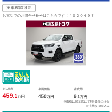
お電話でのお問合せ番号はこちらです⇒４０２０４９７
支払総額
車両価格
諸費用
459
.1
450
9
万円
万円
.1
万円
※価格は展示店にて8月登録の場合
※消費税10%込み