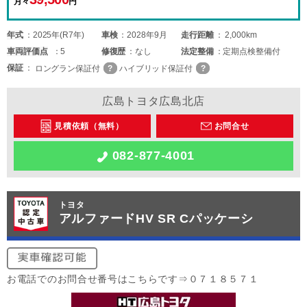
月々
円
年式
2025年(R7年)
車検
2028年9月
走行距離
2,000km
車両
評価点
5
修復歴
なし
法定整備
定期点検整備付
保証
ロングラン保証付
ハイブリッド保証付
広島トヨタ広島北店
見積依頼（無料）
お問合せ
082-877-4001
トヨタ
アルファードHV SR Cパッケーシ
お電話でのお問合せ番号はこちらです⇒０７１８５７１