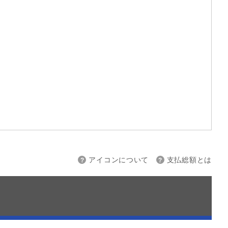
上限
～
アイコンについて
支払総額とは
接続
バックカメラ
スマートキー
ETC