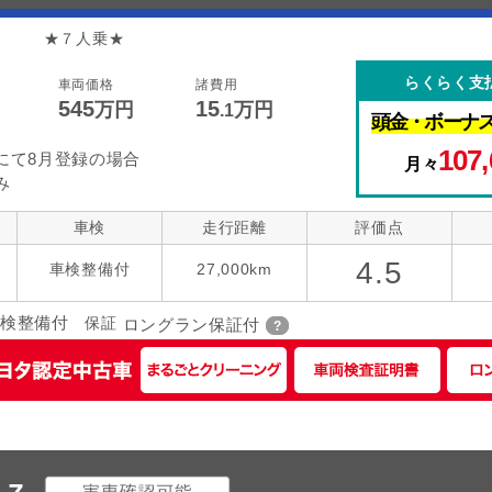
◆ ★７人乗★
らくらく支
車両価格
諸費用
545
15
万円
万円
.1
頭金・
ボーナ
107,
にて8月登録の場合
月々
み
車検
走行距離
評価点
4.5
車検整備付
27,000km
検整備付
保証
ロングラン保証付