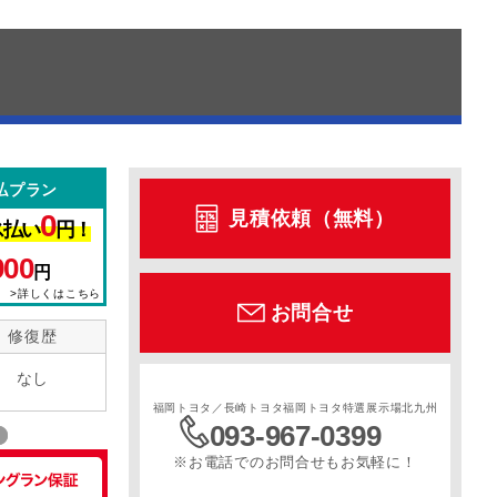
払プラン
見積依頼（無料）
0
ス払い
円！
900
円
>詳しくはこちら
お問合せ
修復歴
なし
福岡トヨタ／長崎トヨタ福岡トヨタ特選展示場北九州
093-967-0399
※お電話でのお問合せもお気軽に！