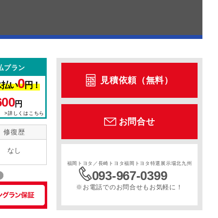
払プラン
見積依頼（無料）
0
ス払い
円！
600
円
>詳しくはこちら
お問合せ
修復歴
なし
福岡トヨタ／長崎トヨタ福岡トヨタ特選展示場北九州
093-967-0399
※お電話でのお問合せもお気軽に！