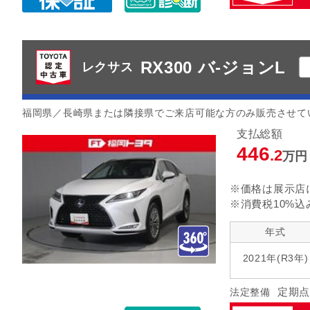
RX300 バ-ジョンL
レクサス
福岡県／長崎県または隣接県でご来店可能な方のみ販売させて
支払総額
446
.2
万円
※価格は展示店
※消費税10%込
年式
2021年(R3年)
定期点
法定整備