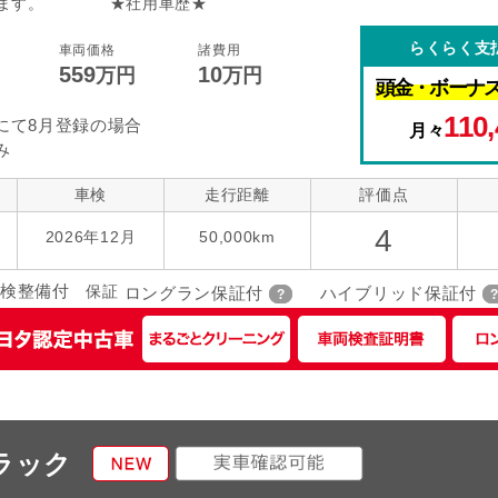
たします。 ★社用車歴★
コントロール
後席モニター
本革シート
らくらく支
車両価格
諸費用
559
10
指定なし
万円
万円
ローダウン
アルミホイー
ーツ
頭金・
ボーナ
110,
にて8月登録の場合
月々
み
車検
走行距離
評価点
4
2026年12月
50,000km
検整備付
保証
ロングラン保証付
ハイブリッド保証付
ブラック