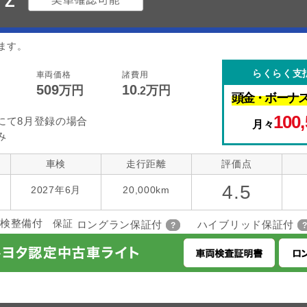
 Z
ます。
らくらく支
車両価格
諸費用
509
10
万円
万円
.2
頭金・
ボーナ
100,
にて8月登録の場合
月々
み
車検
走行距離
評価点
4.5
2027年6月
20,000km
検整備付
保証
ロングラン保証付
ハイブリッド保証付