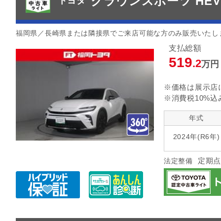
クラウンスポーツ HEV
トヨタ
福岡県／長崎県または隣接県でご来店可能な方のみ販売いたし
支払総額
519
.2
万円
※価格は展示店
※消費税10%込
年式
2024年(R6年)
定期点
法定整備