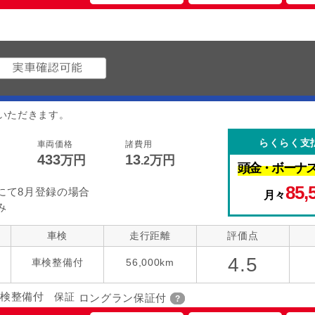
いただきます。
らくらく支
車両価格
諸費用
433
13
万円
万円
.2
頭金・
ボーナ
85,
にて8月登録の場合
月々
み
車検
走行距離
評価点
4.5
車検整備付
56,000km
検整備付
保証
ロングラン保証付