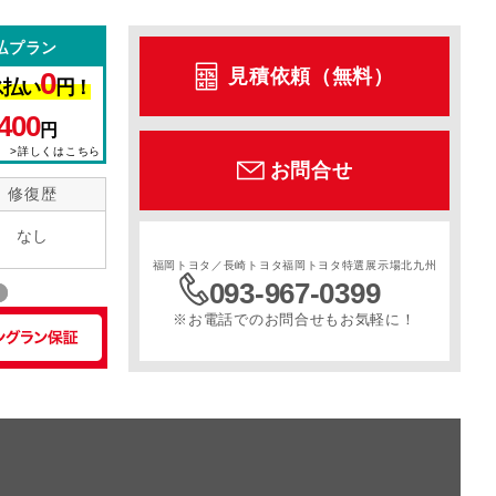
払プラン
ル
サンルーフ
スライドドア
寒冷地仕様
見積依頼（無料）
0
ス払い
円！
400
円
>詳しくはこちら
お問合せ
修復歴
なし
福岡トヨタ／長崎トヨタ福岡トヨタ特選展示場北九州
093-967-0399
※お電話でのお問合せもお気軽に！