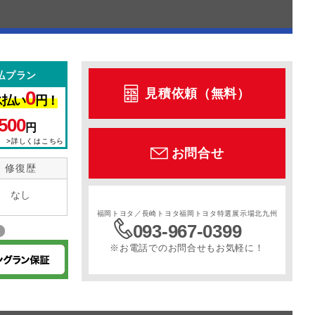
払プラン
見積依頼（無料）
0
ス払い
円！
500
円
>詳しくはこちら
お問合せ
修復歴
なし
福岡トヨタ／長崎トヨタ福岡トヨタ特選展示場北九州
093-967-0399
※お電話でのお問合せもお気軽に！