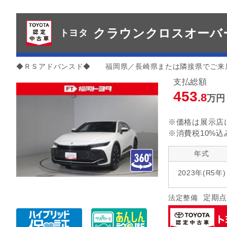
クラウンクロスオーバー
トヨタ
◆ＲＳアドバンスド◆ 福岡県／長崎県または隣接県でご来
支払総額
453
.8
万円
※価格は展示店
※消費税10%込
年式
2023年(R5年)
定期点
法定整備