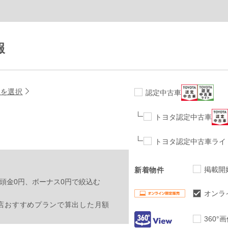
報
名を選択
認定中古車
トヨタ認定中古車
トヨタ認定中古車ライ
掲載開
新着物件
頭金0円、ボーナス0円で絞込む
オンラ
店おすすめプランで算出した月額
360