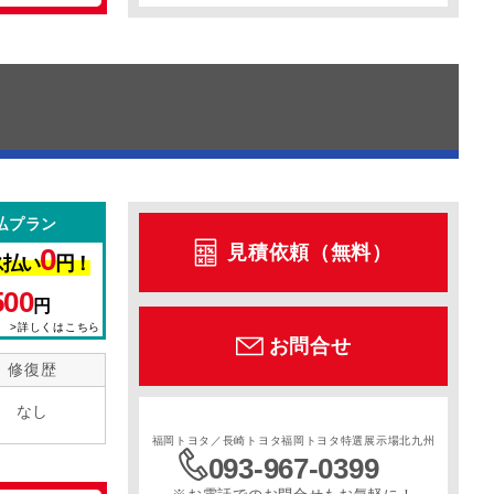
払プラン
見積依頼（無料）
0
ス払い
円！
500
円
>詳しくはこちら
お問合せ
修復歴
なし
福岡トヨタ／長崎トヨタ福岡トヨタ特選展示場北九州
093-967-0399