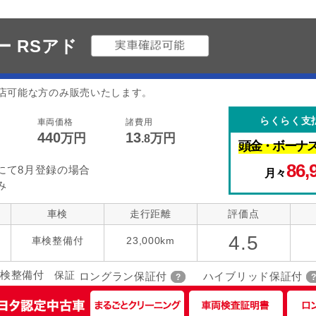
 RSアド
店可能な方のみ販売いたします。
らくらく支
車両価格
諸費用
440
13
万円
万円
.8
頭金・
ボーナ
86,
にて8月登録の場合
月々
み
車検
走行距離
評価点
4.5
車検整備付
23,000km
検整備付
保証
ロングラン保証付
ハイブリッド保証付