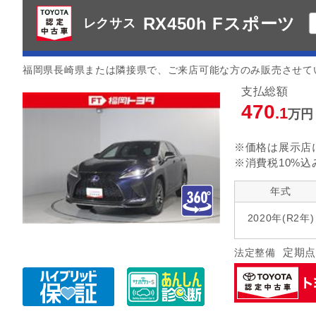
RX450h Fスポーツ
レクサス
福岡県長崎県または隣接県で、ご来店可能な方のみ販売させて
支払総額
470
.1
万円
※価格は展示店
※消費税10%込
年式
2020年(R2年)
定期点
法定整備