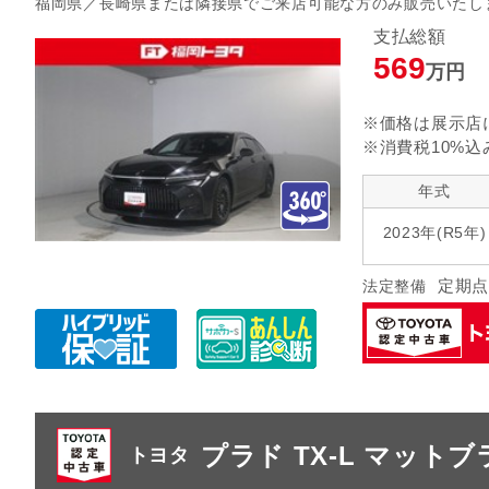
福岡県／長崎県または隣接県でご来店可能な方のみ販売い
指定なし
クルーズ
リヤエアコン
支払総額
569
万円
指定なし
ヘッドランプ
エアロパ
※価格は展示店
※消費税10%込
年式
2023年(R5年)
定期点
法定整備
プラド TX-L マット
トヨタ