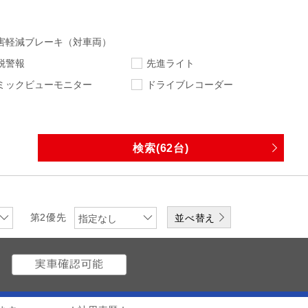
害軽減ブレーキ（対車両）
脱警報
先進ライト
ミックビューモニター
ドライブレコーダー
選択
指定なし
指定なし
走行距離
車検
指定なし
下限
エンジン
排気量
第2優先
指定なし
ワンオーナー
修復歴無
Z
なし
DVD
CD
メディアプレーヤー