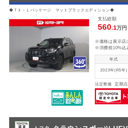
◆ＴＸ－Ｌパッケージ マットブラックエディション
支払総額
560
.1
万円
※価格は展示店
※消費税10%込
年式
2023年(R5年)
定期点
法定整備