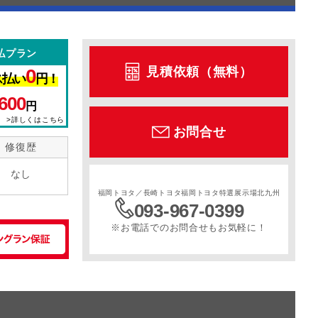
払プラン
見積依頼（無料）
0
ス払い
円！
600
円
>詳しくはこちら
お問合せ
修復歴
なし
福岡トヨタ／長崎トヨタ福岡トヨタ特選展示場北九州
093-967-0399
※お電話でのお問合せもお気軽に！