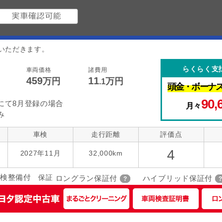
いただきます。
らくらく支
車両価格
諸費用
459
11
万円
万円
.1
頭金・
ボーナ
90,
にて8月登録の場合
月々
み
車検
走行距離
評価点
4
2027年11月
32,000km
検整備付
保証
ロングラン保証付
ハイブリッド保証付