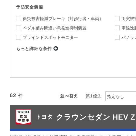
予防安全装備
衝突被害軽減ブレーキ
（対歩行者・車両）
衝突被
ペダル踏み間違い急発進抑制装置
車線逸
ブラインドスポットモニター
パノラ
もっと詳細な条件
店舗
福岡トヨタ特選展示場北九州
店舗を
下限
上限
年式
～
指定なし
ミッション
62
並べ替え
第1優先
指定なし
指定なし
駆動方式
クラウンセダン HEV 
カラー
トヨタ
指定なし
指定
カーナビ
TV