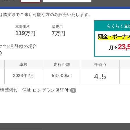
は隣接県でご来店可能な方のみ販売いたします。
らくらく支
車両価格
諸費用
119
7
万円
万円
頭金・
ボーナ
23,
にて8月登録の場合
月々
み
車検
走行距離
評価点
4.5
)
2028年2月
53,000km
検整備付
保証
ロングラン保証付