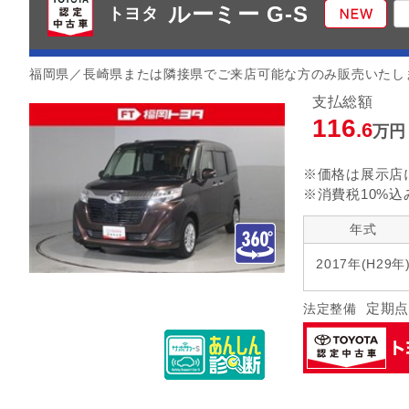
ルーミー G-S
トヨタ
福岡県／長崎県または隣接県でご来店可能な方のみ販売いたし
支払総額
116
.6
万円
※価格は展示店
※消費税10%込
年式
2017年(H29年
定期点
法定整備