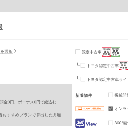
報
名を選択
認定中古車
トヨタ認定中古車
トヨタ認定中古車ライ
掲載開
新着物件
頭金0円、ボーナス0円で絞込む
オンラ
店おすすめプランで算出した月額
360