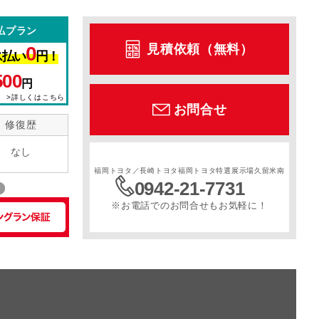
払プラン
ル
サンルーフ
スライドドア
寒冷地仕様
見積依頼（無料）
0
ス払い
円！
500
円
>詳しくはこちら
お問合せ
修復歴
なし
福岡トヨタ／長崎トヨタ福岡トヨタ特選展示場久留米南
0942-21-7731
※お電話でのお問合せもお気軽に！