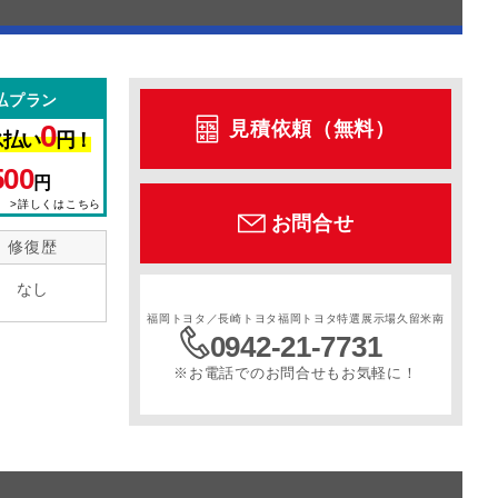
払プラン
見積依頼（無料）
0
ス払い
円！
500
円
>詳しくはこちら
お問合せ
修復歴
なし
福岡トヨタ／長崎トヨタ福岡トヨタ特選展示場久留米南
0942-21-7731
※お電話でのお問合せもお気軽に！