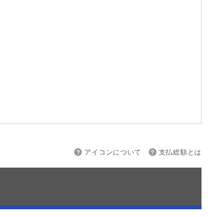
上限
～
アイコンについて
支払総額とは
接続
バックカメラ
スマートキー
ETC