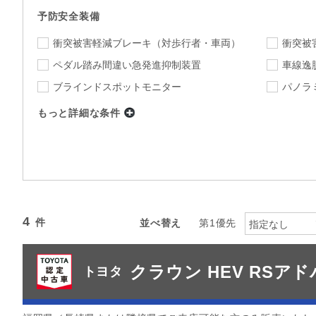
予防安全装備
衝突被害軽減ブレーキ
（対歩行者・車両）
衝突被
ペダル踏み間違い急発進抑制装置
車線逸
ブラインドスポットモニター
パノラ
もっと詳細な条件
店舗
福岡トヨタ特選展示場久留米南
店舗
下限
上限
年式
～
指定なし
ミッション
4
並べ替え
第1優先
指定なし
指定なし
駆動方式
クラウン HEV RSア
カラー
トヨタ
指定なし
指定
カーナビ
TV