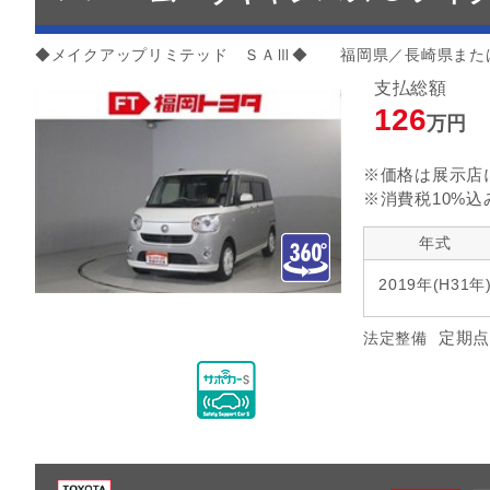
◆メイクアップリミテッド ＳＡⅢ◆ 福岡県／長崎県また
支払総額
126
万円
※価格は展示店
※消費税10%込
年式
2019年(H31年
定期点
法定整備