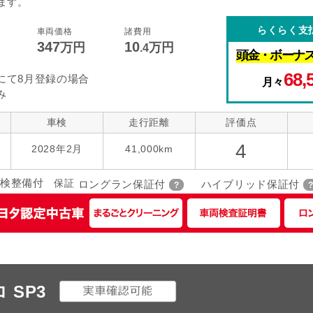
ます。
コントロール
後席モニター
本革シート
らくらく支
車両価格
諸費用
347
10
指定なし
万円
万円
ローダウン
アルミホイー
ーツ
.4
頭金・
ボーナ
68,
にて8月登録の場合
月々
み
車検
走行距離
評価点
4
)
2028年2月
41,000km
検整備付
保証
ロングラン保証付
ハイブリッド保証付
ロ SP3