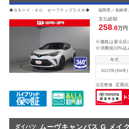
◆Ｇモード・ネロ セーフティプラスⅢ◆ 福岡県／長崎県
支払総額
258
.6
万円
※価格は展示店
※消費税10%込
年式
2022年(R4年)
定期点
法定整備
ムーヴキャンバス G メイク
ダイハツ