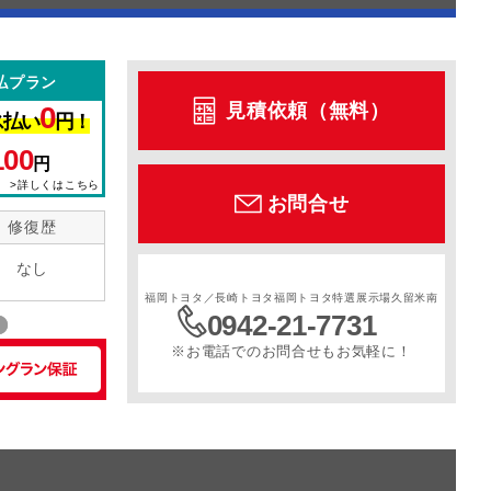
払プラン
見積依頼（無料）
0
ス払い
円！
100
円
>詳しくはこちら
お問合せ
修復歴
なし
福岡トヨタ／長崎トヨタ福岡トヨタ特選展示場久留米南
0942-21-7731
※お電話でのお問合せもお気軽に！