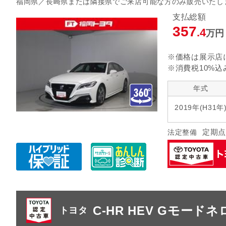
福岡県／長崎県または隣接県でご来店可能な方のみ販売いたし
指定なし
クルーズ
リヤエアコン
支払総額
357
.4
万円
指定なし
ヘッドランプ
エアロパ
※価格は展示店
※消費税10%込
年式
2019年(H31年
定期点
法定整備
C-HR HEV Gモードネ
トヨタ