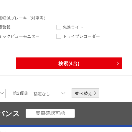
害軽減ブレーキ（対車両）
脱警報
先進ライト
ミックビューモニター
ドライブレコーダー
を選択
指定なし
指定なし
走行距離
車検
指定なし
下限
エンジン
排気量
第2優先
指定なし
ワンオーナー
修復歴無
ドバンス
なし
DVD
CD
メディアプレーヤー