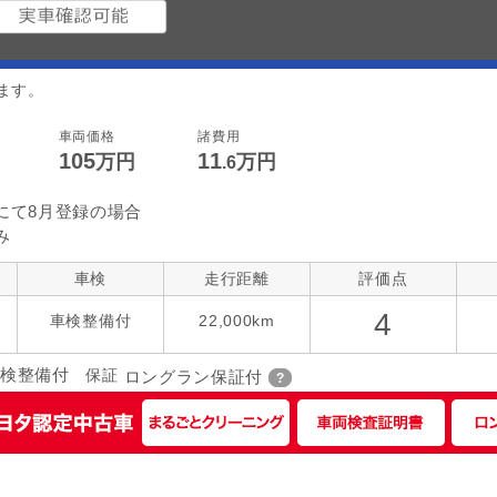
ます。
車両価格
諸費用
105
11
万円
万円
.6
にて8月登録の場合
み
車検
走行距離
評価点
4
)
車検整備付
22,000km
検整備付
保証
ロングラン保証付