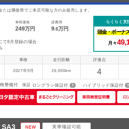
または隣接県でご来店可能な方のみ販売します。
らくらく支
車両価格
諸費用
249
9
万円
万円
.6
頭金・
ボーナ
49,
にて8月登録の場合
月々
み
車検
走行距離
評価点
4
2027年9月
26,000km
検整備付
保証
ロングラン保証付
ハイブリッド保証付
SA3