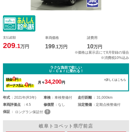
支払総額
車両価格
諸費用
209
.1
199
10
万円
.1
万円
万円
※価格は展示店にて8月登録の場合
※消費税10%込み
ラクな負担で欲しい
Ｕ－Ｃａｒに乗れる！
0
頭金
円！
>詳しくはこちら
34,200
月々
円
0
ボーナス払い
円！
年式
2021年(R3年)
車検
車検整備付
走行距離
31,000km
車両
評価点
4.5
修復歴
なし
法定整備
定期点検整備付
保証
ロングラン保証付
岐阜トヨペット県庁前店