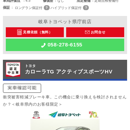
車両
評価点
4.5
修復歴
なし
法定整備
定期点検整備付
保証
ロングラン保証付
ハイブリッド保証付
岐阜トヨペット県庁前店
見積依頼（無料）
お問合せ
058-278-6155
トヨタ
カローラTG アクティブスポーツHV
衝突被害軽減ブレーキ車。この機会に乗り換えを検討されません
か？＜岐阜県内のお客様限定＞