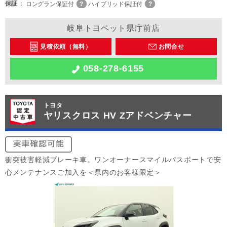
保証
ロングラン保証付
ハイブリッド保証付
岐阜トヨペット県庁前店
見積依頼（無料）
お問合せ
058-278-6155
トヨタ
ヤリスクロス HV Zアドベンチャー
衝突被害軽減ブレーキ車。ワンオーナースマイルパスポートで安
心メンテナンスご加入を＜県内のお客様限定＞