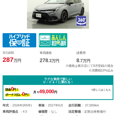
支払総額
車両価格
諸費用
287
278
8
万円
.3
万円
.7
万円
※価格は展示店にて8月登録の場合
※消費税10%込み
ラクな負担で欲しい
Ｕ－Ｃａｒに乗れる！
0
頭金
円！
>詳しくはこちら
49,000
月々
円
0
ボーナス払い
円！
年式
2024年(R6年)
車検
2027年6月
走行距離
37,000km
車両
評価点
4.5
修復歴
なし
法定整備
定期点検整備付