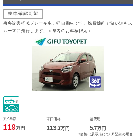
衝突被害軽減ブレーキ車。軽自動車です。燃費節約で狭い道もス
ムーズに走行します。＜県内のお客様限定＞
支払総額
車両価格
諸費用
119
113
5
万円
.3
万円
.7
万円
※価格は展示店にて8月登録の場合