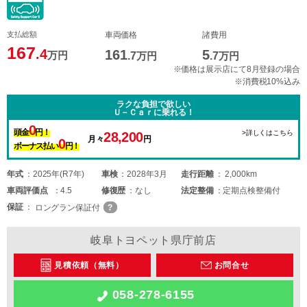
支払総額
車両価格
諸費用
167
.4
161
5
万円
.7
万円
.7
万円
※価格は展示店にて8月登録の場合
※消費税10%込み
ラクな負担で欲しい
Ｕ－Ｃａｒに乗れる！
0
頭金
円！
>詳しくはこちら
28,200
月々
円
0
ボーナス払い
円！
年式
2025年(R7年)
車検
2028年3月
走行距離
2,000km
車両
評価点
4.5
修復歴
なし
法定整備
定期点検整備付
保証
ロングラン保証付
岐阜トヨペット県庁前店
見積依頼（無料）
お問合せ
058-278-6155