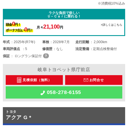
※消費税10%込み
ラクな負担で欲しい
Ｕ－Ｃａｒに乗れる！
0
頭金
円！
>詳しくはこちら
21,100
月々
円
0
ボーナス払い
円！
年式
2025年(R7年)
車検
2028年7月
走行距離
2,000km
車両
評価点
5
修復歴
なし
法定整備
定期点検整備付
保証
ロングラン保証付
岐阜トヨペット県庁前店
見積依頼（無料）
お問合せ
058-278-6155
トヨタ
アクア G *