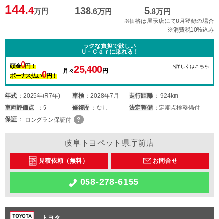
144
.4
138
5
万円
.6
万円
.8
万円
※価格は展示店にて8月登録の場合
※消費税10%込み
ラクな負担で欲しい
Ｕ－Ｃａｒに乗れる！
0
頭金
円！
>詳しくはこちら
25,400
月々
円
0
ボーナス払い
円！
年式
2025年(R7年)
車検
2028年7月
走行距離
924km
車両
評価点
5
修復歴
なし
法定整備
定期点検整備付
保証
ロングラン保証付
岐阜トヨペット県庁前店
見積依頼（無料）
お問合せ
058-278-6155
トヨタ