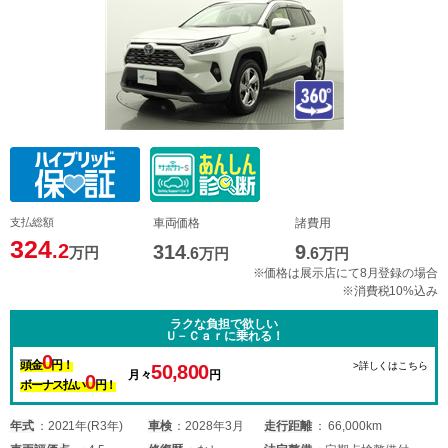
支払総額
車両価格
諸費用
324
.2
314
9
万円
.6
万円
.6
万円
※価格は展示店にて8月登録の場合
※消費税10%込み
ラクな負担で欲しい
Ｕ－Ｃａｒに乗れる！
0
頭金
円！
>詳しくはこちら
50,800
月々
円
0
ボーナス払い
円！
年式
2021年(R3年)
車検
2028年3月
走行距離
66,000km