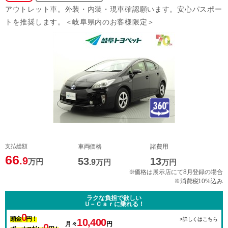
アウトレット車。外装・内装・現車確認願います。安心パスポー
トを推奨します。＜岐阜県内のお客様限定＞
支払総額
車両価格
諸費用
66
.9
53
13
万円
.9
万円
万円
※価格は展示店にて8月登録の場合
※消費税10%込み
ラクな負担で欲しい
Ｕ－Ｃａｒに乗れる！
0
頭金
円！
>詳しくはこちら
10,400
月々
円
0