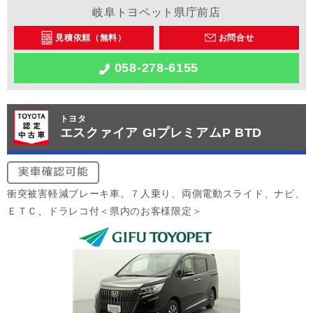
岐阜トヨペット県庁前店
見積依頼（無料）
お問合せ
058-278-6155
トヨタ
エスクァイア GIプレミアムP BTD
衝突被害軽減ブレーキ車。７人乗り、両側電動スライド、ナビ、
ＥＴＣ、ドラレコ付＜県内のお客様限定＞