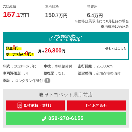
支払総額
車両価格
諸費用
157
.1
150
6
万円
.7
万円
.4
万円
※価格は展示店にて8月登録の場合
※消費税10%込み
ラクな負担で欲しい
Ｕ－Ｃａｒに乗れる！
0
頭金
円！
>詳しくはこちら
26,300
月々
円
0
ボーナス払い
円！
年式
2023年(R5年)
車検
車検整備付
走行距離
25,000km
車両
評価点
4
修復歴
なし
法定整備
定期点検整備付
保証
ロングラン保証付
岐阜トヨペット県庁前店
見積依頼（無料）
お問合せ
058-278-6155