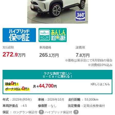
支払総額
車両価格
諸費用
272
.9
265
7
万円
.1
万円
.8
万円
※価格は展示店にて8月登録の場合
※消費税10%込み
ラクな負担で欲しい
Ｕ－Ｃａｒに乗れる！
0
頭金
円！
>詳しくはこちら
44,700
月々
円
0
ボーナス払い
円！
年式
2023年(R5年)
車検
2026年10月
走行距離
53,000km
車両
評価点
4.5
修復歴
なし
法定整備
定期点検整備付
保証
ロングラン保証付
ハイブリッド保証付