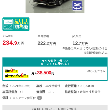
支払総額
車両価格
諸費用
234
.9
222
12
万円
.2
万円
.7
万円
※価格は展示店にて8月登録の場合
※消費税10%込み
ラクな負担で欲しい
Ｕ－Ｃａｒに乗れる！
0
頭金
円！
>詳しくはこちら
38,500
月々
円
0
ボーナス払い
円！
年式
2021年(R3年)
車検
車検整備付
走行距離
81,000km
車両
評価点
4
修復歴
なし
法定整備
定期点検整備付
保証
ロングラン保証付
岐阜トヨペット県庁前店