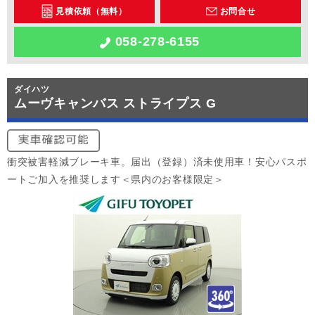
見積依頼（無料）
お問合せ
058-278-6155
ダイハツ
ムーヴキャンバス ストライプス G
衝突被害軽減ブレーキ車。届出（登録）済未使用車！安心パスポ
ートご加入を推奨します＜県内のお客様限定＞