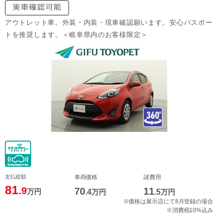
アウトレット車。外装・内装・現車確認願います。安心パスポー
トを推奨します。＜岐阜県内のお客様限定＞
支払総額
車両価格
諸費用
81
.9
70
11
万円
.4
万円
.5
万円
※価格は展示店にて8月登録の場合
※消費税10%込み