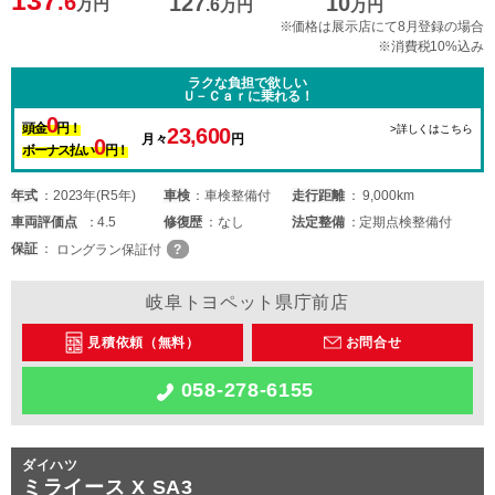
137
.6
127
10
万円
.6
万円
万円
※価格は展示店にて8月登録の場合
※消費税10%込み
ラクな負担で欲しい
Ｕ－Ｃａｒに乗れる！
0
頭金
円！
>詳しくはこちら
23,600
月々
円
0
ボーナス払い
円！
年式
2023年(R5年)
車検
車検整備付
走行距離
9,000km
車両
評価点
4.5
修復歴
なし
法定整備
定期点検整備付
保証
ロングラン保証付
岐阜トヨペット県庁前店
見積依頼（無料）
お問合せ
058-278-6155
ダイハツ
ミライース X SA3