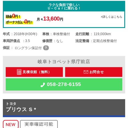
ラクな負担で欲しい
Ｕ－Ｃａｒに乗れる！
0
頭金
円！
>詳しくはこちら
13,600
月々
円
0
ボーナス払い
円！
年式
2018年(H30年)
車検
車検整備付
走行距離
119,000km
車両
評価点
3.5
修復歴
なし
法定整備
定期点検整備付
保証
ロングラン保証付
岐阜トヨペット県庁前店
見積依頼（無料）
お問合せ
058-278-6155
トヨタ
プリウス S *