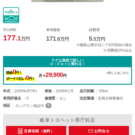
支払総額
車両価格
諸費用
177
.1
171
5
万円
.6
万円
.5
万円
※価格は展示店にて8月登録の場合
※消費税10%込み
ラクな負担で欲しい
Ｕ－Ｃａｒに乗れる！
0
頭金
円！
>詳しくはこちら
29,900
月々
円
0
ボーナス払い
円！
年式
2025年(R7年)
車検
2028年1月
走行距離
25km
車両
評価点
5
修復歴
なし
法定整備
定期点検整備付
保証
ロングラン保証付
岐阜トヨペット県庁前店
見積依頼（無料）
お問合せ