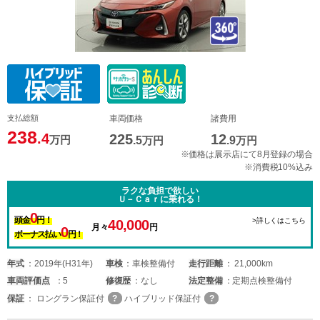
支払総額
車両価格
諸費用
238
.4
225
12
万円
.5
万円
.9
万円
※価格は展示店にて8月登録の場合
※消費税10%込み
ラクな負担で欲しい
Ｕ－Ｃａｒに乗れる！
0
頭金
円！
>詳しくはこちら
40,000
月々
円
0
ボーナス払い
円！
年式
2019年(H31年)
車検
車検整備付
走行距離
21,000km
車両
評価点
5
修復歴
なし
法定整備
定期点検整備付
保証
ロングラン保証付
ハイブリッド保証付