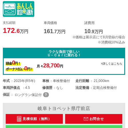
支払総額
車両価格
諸費用
172
.6
161
10
万円
.7
万円
.9
万円
※価格は展示店にて8月登録の場合
※消費税10%込み
ラクな負担で欲しい
Ｕ－Ｃａｒに乗れる！
0
頭金
円！
>詳しくはこちら
28,700
月々
円
0
ボーナス払い
円！
年式
2023年(R5年)
車検
車検整備付
走行距離
21,000km
車両
評価点
4.5
修復歴
なし
法定整備
定期点検整備付
保証
ロングラン保証付
岐阜トヨペット県庁前店
見積依頼（無料）
お問合せ