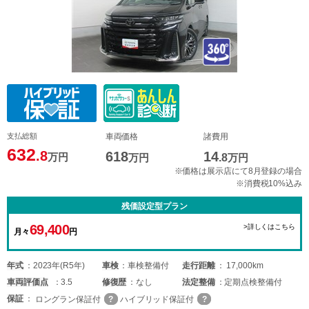
支払総額
車両価格
諸費用
632
.8
618
14
万円
万円
.8
万円
※価格は展示店にて8月登録の場合
※消費税10%込み
残価設定型プラン
69,400
>詳しくはこちら
月々
円
年式
2023年(R5年)
車検
車検整備付
走行距離
17,000km
車両
評価点
3.5
修復歴
なし
法定整備
定期点検整備付
保証
ロングラン保証付
ハイブリッド保証付