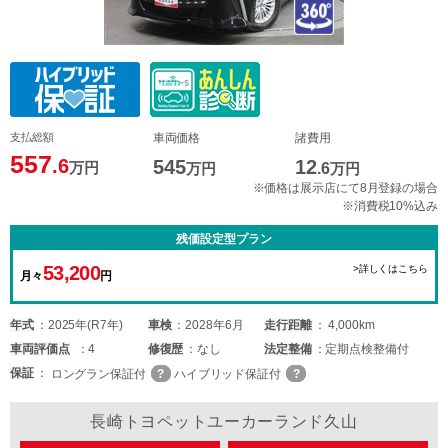
支払総額
車両価格
諸費用
557
.6
545
12
万円
万円
.6
万円
※価格は展示店にて8月登録の場合
※消費税10%込み
残価設定型プラン
53,200
>詳しくはこちら
月々
円
年式
2025年(R7年)
車検
2028年6月
走行距離
4,000km
車両
評価点
4
修復歴
なし
法定整備
定期点検整備付
保証
ロングラン保証付
ハイブリッド保証付
長崎トヨペットユーカーランド久山