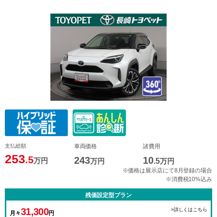
支払総額
車両価格
諸費用
253
.5
243
10
万円
万円
.5
万円
※価格は展示店にて8月登録の場合
※消費税10%込み
残価設定型プラン
31,300
>詳しくはこちら
月々
円