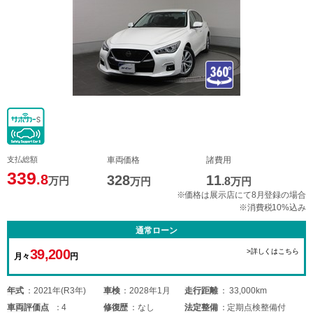
支払総額
車両価格
諸費用
339
.8
328
11
万円
万円
.8
万円
※価格は展示店にて8月登録の場合
※消費税10%込み
通常ローン
39,200
>詳しくはこちら
月々
円
年式
2021年(R3年)
車検
2028年1月
走行距離
33,000km
車両
評価点
4
修復歴
なし
法定整備
定期点検整備付