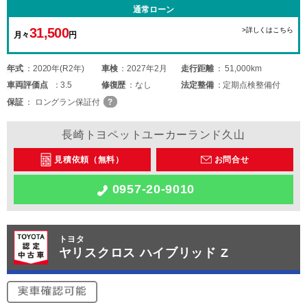
通常ローン
31,500
>詳しくはこちら
月々
円
年式
2020年(R2年)
車検
2027年2月
走行距離
51,000km
車両
評価点
3.5
修復歴
なし
法定整備
定期点検整備付
保証
ロングラン保証付
長崎トヨペットユーカーランド久山
見積依頼（無料）
お問合せ
0957-20-9010
トヨタ
ヤリスクロス ハイブリッド Z