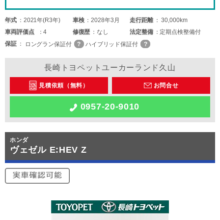
年式
2021年(R3年)
車検
2028年3月
走行距離
30,000km
車両
評価点
4
修復歴
なし
法定整備
定期点検整備付
保証
ロングラン保証付
ハイブリッド保証付
長崎トヨペットユーカーランド久山
見積依頼（無料）
お問合せ
0957-20-9010
ホンダ
ヴェゼル E:HEV Z