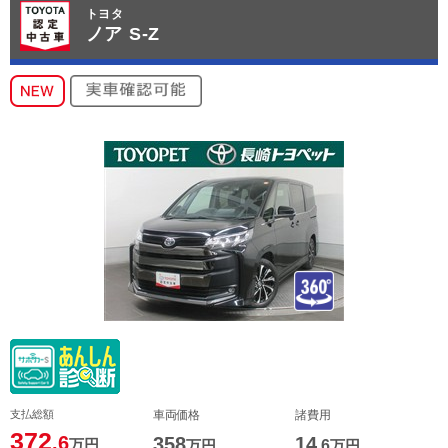
トヨタ
ノア S-Z
支払総額
車両価格
諸費用
372
.6
358
14
万円
万円
.6
万円