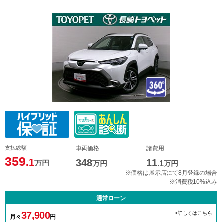
支払総額
車両価格
諸費用
359
.1
348
11
万円
万円
.1
万円
※価格は展示店にて8月登録の場合
※消費税10%込み
通常ローン
37,900
>詳しくはこちら
月々
円