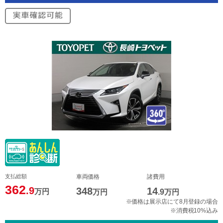
支払総額
車両価格
諸費用
362
.9
348
14
万円
万円
.9
万円
※価格は展示店にて8月登録の場合
※消費税10%込み