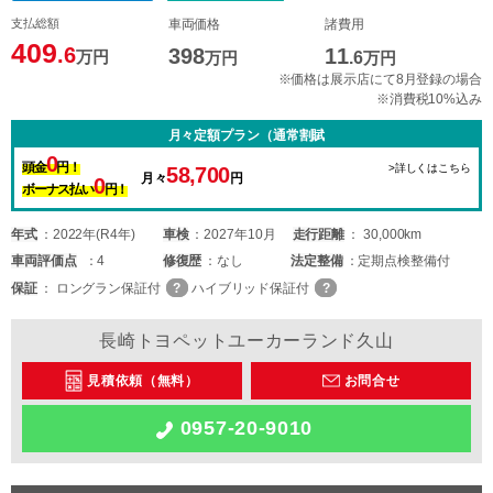
支払総額
車両価格
諸費用
409
.6
398
11
万円
万円
.6
万円
※価格は展示店にて8月登録の場合
※消費税10%込み
月々定額プラン（通常割賦
0
頭金
円！
>詳しくはこちら
58,700
月々
円
0
ボーナス払い
円！
年式
2022年(R4年)
車検
2027年10月
走行距離
30,000km
車両
評価点
4
修復歴
なし
法定整備
定期点検整備付
保証
ロングラン保証付
ハイブリッド保証付
長崎トヨペットユーカーランド久山
見積依頼（無料）
お問合せ
0957-20-9010