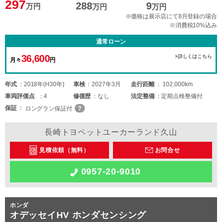
297
288
9
万円
万円
万円
※価格は展示店にて8月登録の場合
※消費税10%込み
通常ローン
36,600
>詳しくはこちら
月々
円
年式
2018年(H30年)
車検
2027年3月
走行距離
102,000km
車両
評価点
4
修復歴
なし
法定整備
定期点検整備付
保証
ロングラン保証付
長崎トヨペットユーカーランド久山
見積依頼（無料）
お問合せ
0957-20-9010
ホンダ
オデッセイHV ホンダセンシング