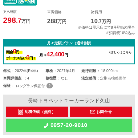
支払総額
車両価格
諸費用
298
.7
288
10
万円
万円
.7
万円
※価格は展示店にて8月登録の場合
※消費税10%込み
月々定額プラン（通常割賦
0
頭金
円！
>詳しくはこちら
42,400
月々
円
0
ボーナス払い
円！
年式
2022年(R4年)
車検
2027年4月
走行距離
18,000km
車両
評価点
4
修復歴
なし
法定整備
定期点検整備付
保証
ロングラン保証付
長崎トヨペットユーカーランド久山
見積依頼（無料）
お問合せ
0957-20-9010