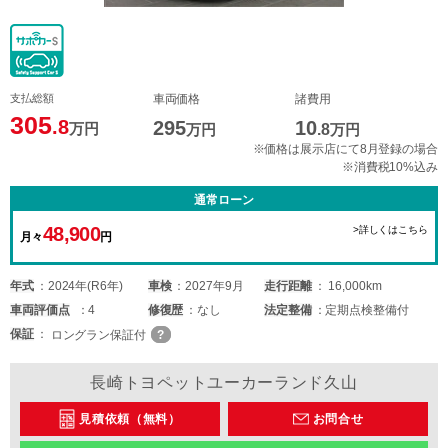
支払総額
車両価格
諸費用
305
.8
295
10
万円
万円
.8
万円
※価格は展示店にて8月登録の場合
※消費税10%込み
通常ローン
48,900
>詳しくはこちら
月々
円
年式
2024年(R6年)
車検
2027年9月
走行距離
16,000km
車両
評価点
4
修復歴
なし
法定整備
定期点検整備付
保証
ロングラン保証付
長崎トヨペットユーカーランド久山
見積依頼（無料）
お問合せ