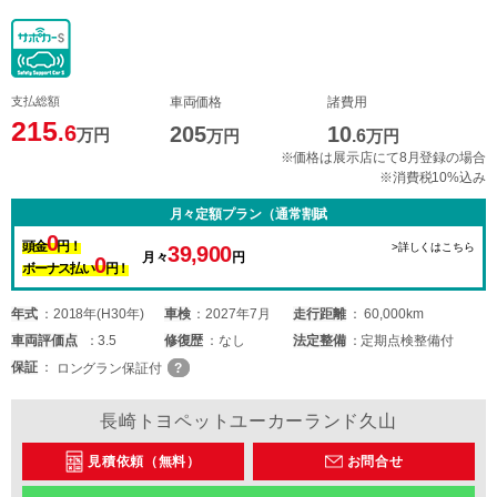
支払総額
車両価格
諸費用
215
.6
205
10
万円
万円
.6
万円
※価格は展示店にて8月登録の場合
※消費税10%込み
月々定額プラン（通常割賦
0
頭金
円！
>詳しくはこちら
39,900
月々
円
0
ボーナス払い
円！
年式
2018年(H30年)
車検
2027年7月
走行距離
60,000km
車両
評価点
3.5
修復歴
なし
法定整備
定期点検整備付
保証
ロングラン保証付
長崎トヨペットユーカーランド久山
見積依頼（無料）
お問合せ