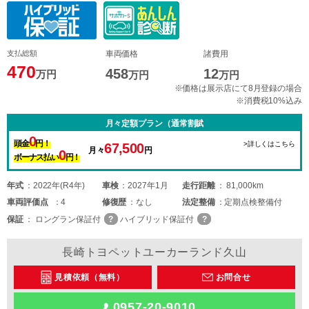
支払総額
車両価格
諸費用
470
458
12
万円
万円
万円
※価格は展示店にて8月登録の場合
※消費税10%込み
月々定額プラン（通常割賦
0
頭金
円！
>詳しくはこちら
67,500
月々
円
0
ボーナス払い
円！
年式
2022年(R4年)
車検
2027年1月
走行距離
81,000km
車両
評価点
4
修復歴
なし
法定整備
定期点検整備付
保証
ロングラン保証付
ハイブリッド保証付
長崎トヨペットユーカーランド久山
見積依頼（無料）
お問合せ
0957-20-9010