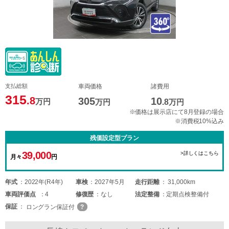
支払総額
車両価格
諸費用
315
.8
305
10
万円
万円
.8
万円
※価格は展示店にて8月登録の場合
※消費税10%込み
残価設定型プラン
39,000
>詳しくはこちら
月々
円
年式
2022年(R4年)
車検
2027年5月
走行距離
31,000km
車両
評価点
4
修復歴
なし
法定整備
定期点検整備付
保証
ロングラン保証付