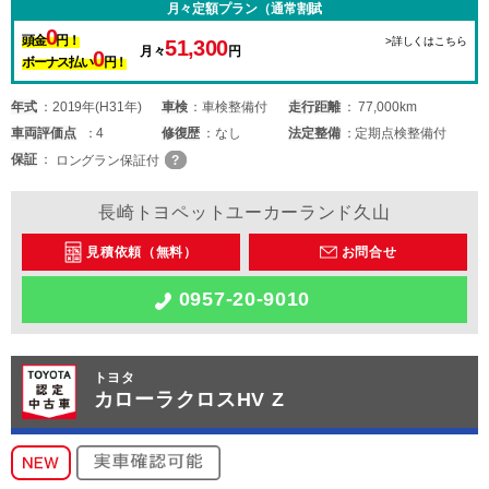
月々定額プラン（通常割賦
0
頭金
円！
>詳しくはこちら
51,300
月々
円
0
ボーナス払い
円！
年式
2019年(H31年)
車検
車検整備付
走行距離
77,000km
車両
評価点
4
修復歴
なし
法定整備
定期点検整備付
保証
ロングラン保証付
長崎トヨペットユーカーランド久山
見積依頼（無料）
お問合せ
0957-20-9010
トヨタ
カローラクロスHV Z