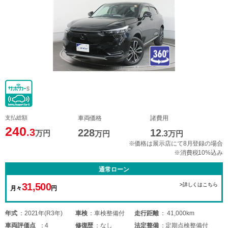
支払総額
車両価格
諸費用
240
.3
228
12
万円
万円
.3
万円
※価格は展示店にて8月登録の場合
※消費税10%込み
通常ローン
31,500
>詳しくはこちら
月々
円
年式
2021年(R3年)
車検
車検整備付
走行距離
41,000km
車両
評価点
4
修復歴
なし
法定整備
定期点検整備付