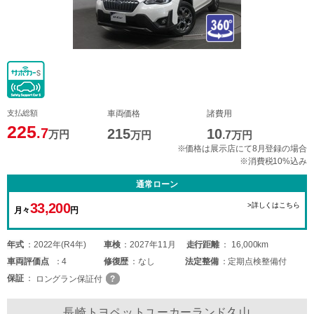
支払総額
車両価格
諸費用
225
.7
215
10
万円
万円
.7
万円
※価格は展示店にて8月登録の場合
※消費税10%込み
通常ローン
33,200
>詳しくはこちら
月々
円
年式
2022年(R4年)
車検
2027年11月
走行距離
16,000km
車両
評価点
4
修復歴
なし
法定整備
定期点検整備付
保証
ロングラン保証付
長崎トヨペットユーカーランド久山