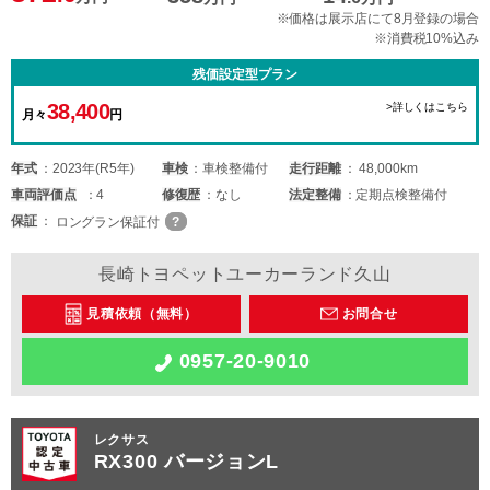
※価格は展示店にて8月登録の場合
※消費税10%込み
残価設定型プラン
38,400
>詳しくはこちら
月々
円
年式
2023年(R5年)
車検
車検整備付
走行距離
48,000km
車両
評価点
4
修復歴
なし
法定整備
定期点検整備付
保証
ロングラン保証付
長崎トヨペットユーカーランド久山
見積依頼（無料）
お問合せ
0957-20-9010
レクサス
RX300 バージョンL