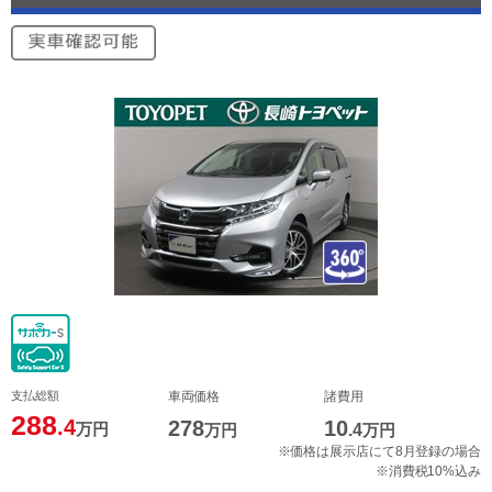
支払総額
車両価格
諸費用
288
.4
278
10
万円
万円
.4
万円
※価格は展示店にて8月登録の場合
※消費税10%込み