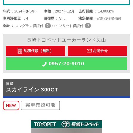
年式
2024年(R6年)
車検
2027年12月
走行距離
14,000km
車両
評価点
4
修復歴
なし
法定整備
定期点検整備付
保証
ロングラン保証付
ハイブリッド保証付
長崎トヨペットユーカーランド久山
見積依頼（無料）
お問合せ
0957-20-9010
日産
スカイライン 300GT