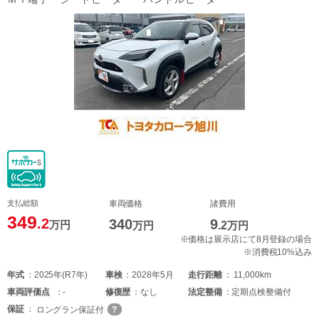
支払総額
車両価格
諸費用
349
.2
340
9
万円
万円
.2
万円
※価格は展示店にて8月登録の場合
※消費税10%込み
年式
2025年(R7年)
車検
2028年5月
走行距離
11,000km
車両
評価点
-
修復歴
なし
法定整備
定期点検整備付
保証
ロングラン保証付