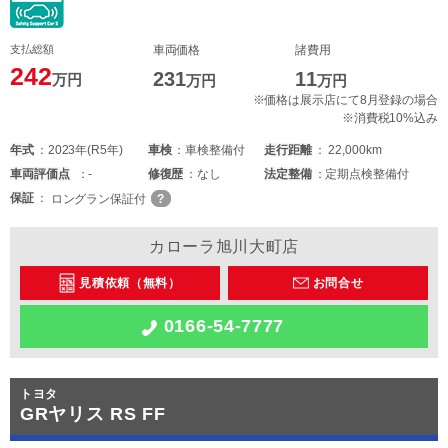
支払総額
車両価格
諸費用
242
231
11
万円
万円
万円
※価格は展示店にて8月登録の場合
※消費税10%込み
年式
2023年(R5年)
車検
車検整備付
走行距離
22,000km
車両
評価点
-
修復歴
なし
法定整備
定期点検整備付
保証
ロングラン保証付
カローラ旭川大町店
見積依頼（無料）
お問合せ
0166-54-7777
トヨタ
GRヤリス RS FF