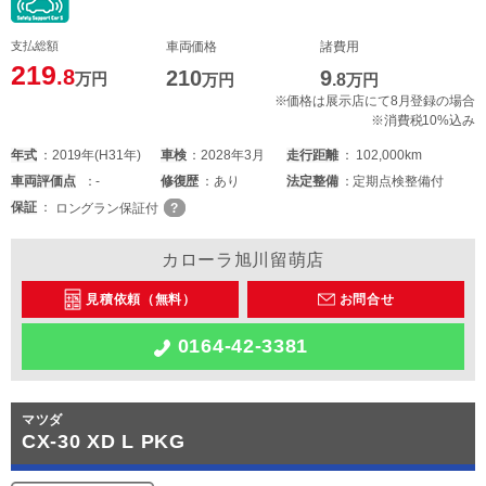
支払総額
車両価格
諸費用
219
.8
210
9
万円
万円
.8
万円
※価格は展示店にて8月登録の場合
※消費税10%込み
年式
2019年(H31年)
車検
2028年3月
走行距離
102,000km
車両
評価点
-
修復歴
あり
法定整備
定期点検整備付
保証
ロングラン保証付
カローラ旭川留萌店
見積依頼（無料）
お問合せ
0164-42-3381
マツダ
CX-30 XD L PKG