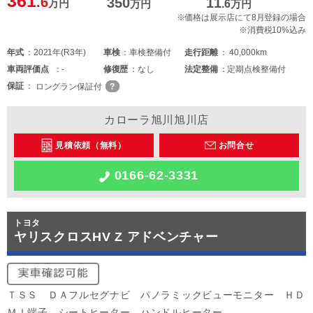
361
.6
350
11
万円
万円
.6
万円
※価格は展示店にて8月登録の場合
※消費税10%込み
年式
2021年(R3年)
車検
車検整備付
走行距離
40,000km
車両
評価点
-
修復歴
なし
法定整備
定期点検整備付
保証
ロングラン保証付
カローラ旭川旭川店
見積依頼（無料）
お問合せ
0166-62-3331
トヨタ
ヤリスクロスHV Z アドベンチャー
ＴＳＳ ＤＡフルセグナビ パノラミックビューモニター ＨＤ
ＭＩ端子 シートヒーター ハンドルヒーター