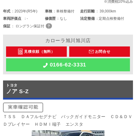
※消費税10%込み
年式
2023年(R5年)
車検
車検整備付
走行距離
39,000km
車両
評価点
-
修復歴
なし
法定整備
定期点検整備付
保証
ロングラン保証付
カローラ旭川旭川店
見積依頼（無料）
お問合せ
0166-62-3331
トヨタ
ノア S-Z
ＴＳＳ ＤＡフルセグナビ バックガイドモニター ＣＤ＆ＤＶ
Ｄプレイヤー ＨＤＭＩ端子 エンスタ