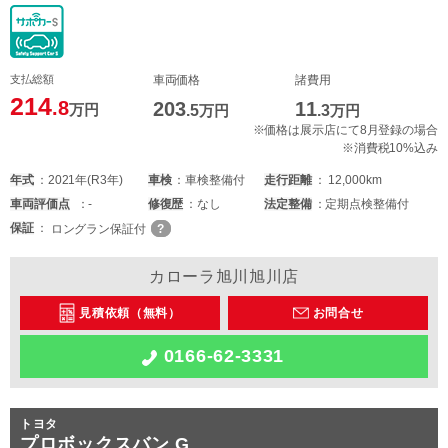
支払総額
車両価格
諸費用
214
.8
203
11
万円
.5
万円
.3
万円
※価格は展示店にて8月登録の場合
※消費税10%込み
年式
2021年(R3年)
車検
車検整備付
走行距離
12,000km
車両
評価点
-
修復歴
なし
法定整備
定期点検整備付
保証
ロングラン保証付
カローラ旭川旭川店
見積依頼（無料）
お問合せ
0166-62-3331
トヨタ
プロボックスバン G