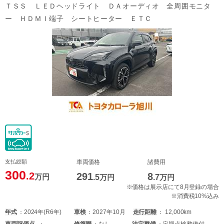
ＴＳＳ ＬＥＤヘッドライト ＤＡオーディオ 全周囲モニタ
ー ＨＤＭＩ端子 シートヒーター ＥＴＣ
支払総額
車両価格
諸費用
300
.2
291
8
万円
.5
万円
.7
万円
※価格は展示店にて8月登録の場合
※消費税10%込み
年式
2024年(R6年)
車検
2027年10月
走行距離
12,000km