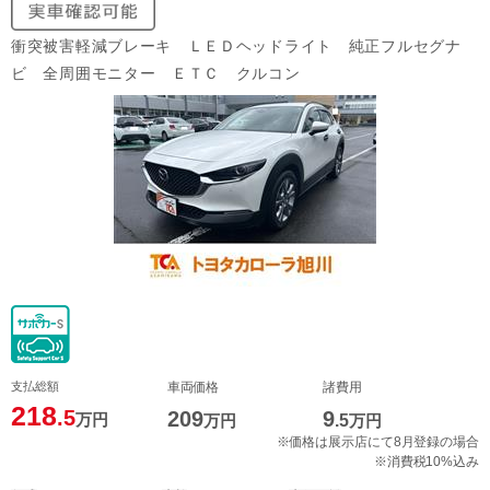
衝突被害軽減ブレーキ ＬＥＤヘッドライト 純正フルセグナ
ビ 全周囲モニター ＥＴＣ クルコン
支払総額
車両価格
諸費用
218
.5
209
9
万円
万円
.5
万円
※価格は展示店にて8月登録の場合
※消費税10%込み