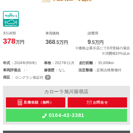
支払総額
車両価格
諸費用
378
368
9
万円
.5
万円
.5
万円
※価格は展示店にて8月登録の場合
※消費税10%込み
年式
2024年(R6年)
車検
2027年11月
走行距離
35,000km
車両
評価点
-
修復歴
なし
法定整備
定期点検整備付
保証
ロングラン保証付
カローラ旭川留萌店
見積依頼（無料）
お問合せ
0164-42-3381