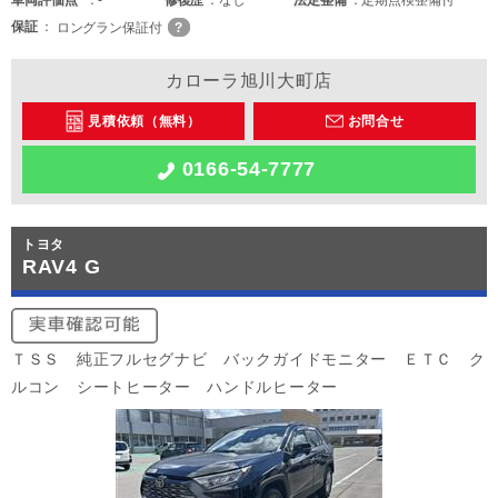
車両
評価点
-
修復歴
なし
法定整備
定期点検整備付
保証
ロングラン保証付
カローラ旭川大町店
見積依頼（無料）
お問合せ
0166-54-7777
トヨタ
RAV4 G
ＴＳＳ 純正フルセグナビ バックガイドモニター ＥＴＣ ク
ルコン シートヒーター ハンドルヒーター