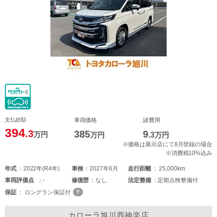
支払総額
車両価格
諸費用
394
.3
385
9
万円
万円
.3
万円
※価格は展示店にて8月登録の場合
※消費税10%込み
年式
2022年(R4年)
車検
2027年6月
走行距離
25,000km
車両
評価点
-
修復歴
なし
法定整備
定期点検整備付
保証
ロングラン保証付
カローラ旭川西神楽店