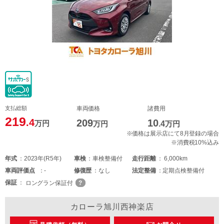
支払総額
車両価格
諸費用
219
.4
209
10
万円
万円
.4
万円
※価格は展示店にて8月登録の場合
※消費税10%込み
年式
2023年(R5年)
車検
車検整備付
走行距離
6,000km
車両
評価点
-
修復歴
なし
法定整備
定期点検整備付
保証
ロングラン保証付
カローラ旭川西神楽店