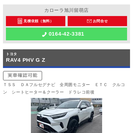
カローラ旭川留萌店
見積依頼（無料）
お問合せ
0164-42-3381
トヨタ
RAV4 PHV G Z
ＴＳＳ ＤＡフルセグナビ 全周囲モニター ＥＴＣ クルコ
ン シートヒーター＆クーラー ドラレコ前後