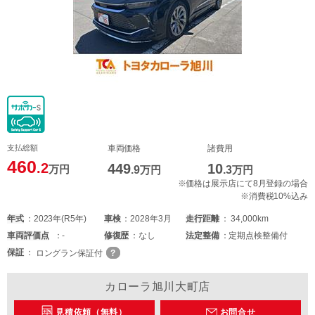
支払総額
車両価格
諸費用
460
.2
449
10
万円
.9
万円
.3
万円
※価格は展示店にて8月登録の場合
※消費税10%込み
年式
2023年(R5年)
車検
2028年3月
走行距離
34,000km
車両
評価点
-
修復歴
なし
法定整備
定期点検整備付
保証
ロングラン保証付
カローラ旭川大町店
見積依頼（無料）
お問合せ