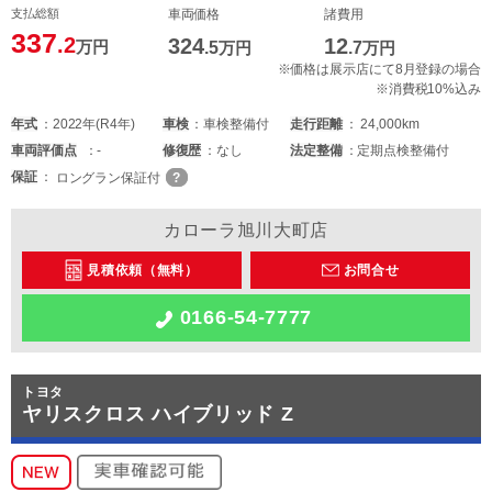
支払総額
車両価格
諸費用
337
.2
324
12
万円
.5
万円
.7
万円
※価格は展示店にて8月登録の場合
※消費税10%込み
年式
2022年(R4年)
車検
車検整備付
走行距離
24,000km
車両
評価点
-
修復歴
なし
法定整備
定期点検整備付
保証
ロングラン保証付
カローラ旭川大町店
見積依頼（無料）
お問合せ
0166-54-7777
トヨタ
ヤリスクロス ハイブリッド Z