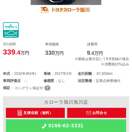
支払総額
車両価格
諸費用
339
.4
330
9
万円
万円
.4
万円
※価格は展示店にて8月登録の場合
※消費税10%込み
年式
2022年(R4年)
車検
2027年3月
走行距離
87,000km
車両
評価点
-
修復歴
なし
法定整備
定期点検整備付
保証
ロングラン保証付
カローラ旭川旭川店
見積依頼（無料）
お問合せ
0166-62-3331