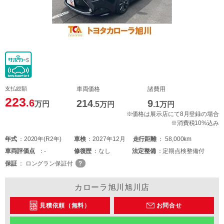
支払総額
車両価格
諸費用
223
.6
214
9
万円
.5
万円
.1
万円
※価格は展示店にて8月登録の場合
※消費税10%込み
年式
2020年(R2年)
車検
2027年12月
走行距離
58,000km
車両
評価点
-
修復歴
なし
法定整備
定期点検整備付
保証
ロングラン保証付
カローラ旭川旭川店
見積依頼（無料）
お問合せ