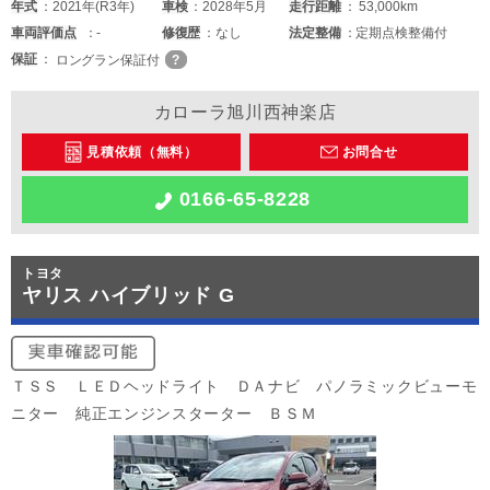
年式
2021年(R3年)
車検
2028年5月
走行距離
53,000km
車両
評価点
-
修復歴
なし
法定整備
定期点検整備付
保証
ロングラン保証付
カローラ旭川西神楽店
見積依頼（無料）
お問合せ
0166-65-8228
トヨタ
ヤリス ハイブリッド G
ＴＳＳ ＬＥＤヘッドライト ＤＡナビ パノラミックビューモ
ニター 純正エンジンスターター ＢＳＭ