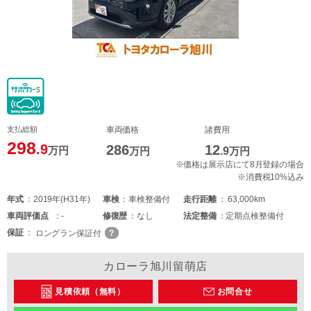
支払総額
車両価格
諸費用
298
.9
286
12
万円
万円
.9
万円
※価格は展示店にて8月登録の場合
※消費税10%込み
年式
2019年(H31年)
車検
車検整備付
走行距離
63,000km
車両
評価点
-
修復歴
なし
法定整備
定期点検整備付
保証
ロングラン保証付
カローラ旭川留萌店
見積依頼（無料）
お問合せ