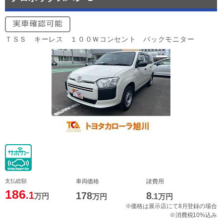
ＴＳＳ キーレス １００Ｗコンセント バックモニター
支払総額
車両価格
諸費用
186
.1
178
8
万円
万円
.1
万円
※価格は展示店にて8月登録の場合
※消費税10%込み