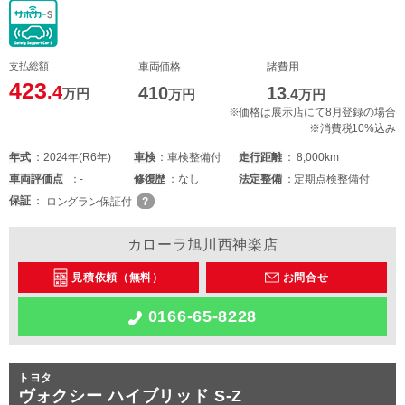
支払総額
車両価格
諸費用
423
.4
410
13
万円
万円
.4
万円
※価格は展示店にて8月登録の場合
※消費税10%込み
年式
2024年(R6年)
車検
車検整備付
走行距離
8,000km
車両
評価点
-
修復歴
なし
法定整備
定期点検整備付
保証
ロングラン保証付
カローラ旭川西神楽店
見積依頼（無料）
お問合せ
0166-65-8228
トヨタ
ヴォクシー ハイブリッド S-Z