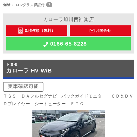
保証
ロングラン保証付
カローラ旭川西神楽店
見積依頼（無料）
お問合せ
0166-65-8228
トヨタ
カローラ HV W/B
ＴＳＳ ＤＡフルセグナビ バックガイドモニター ＣＤ＆ＤＶ
Ｄプレイヤー シートヒーター ＥＴＣ