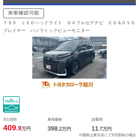
ＴＳＳ ＬＥＤヘッドライト ＤＡフルセグナビ ＣＤ＆ＤＶＤ
プレイヤー パノラミックビューモニター
支払総額
車両価格
諸費用
409
.9
398
11
万円
.2
万円
.7
万円
※価格は展示店にて8月登録の場合