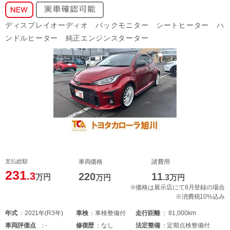
ディスプレイオーディオ バックモニター シートヒーター ハ
ンドルヒーター 純正エンジンスターター
支払総額
車両価格
諸費用
231
.3
220
11
万円
万円
.3
万円
※価格は展示店にて8月登録の場合
※消費税10%込み
年式
2021年(R3年)
車検
車検整備付
走行距離
81,000km
車両
評価点
-
修復歴
なし
法定整備
定期点検整備付