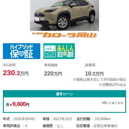
支払総額
車両価格
諸費用
230
.3
220
10
万円
万円
.3
万円
※価格は展示店にて8月登録の場合
※消費税10%込み
通常ローン
9,600
>詳しくはこちら
月々
円
年式
2022年(R4年)
車検
2027年10月
走行距離
23,000km
車両
評価点
4
修復歴
なし
法定整備
定期点検整備付