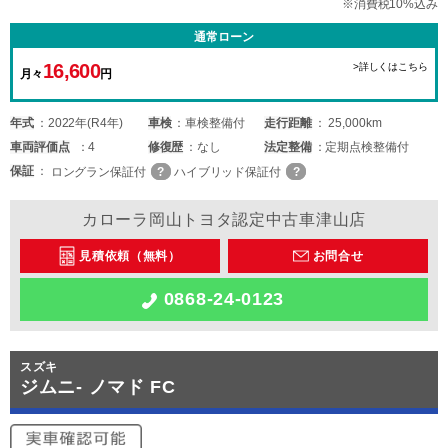
※消費税10%込み
通常ローン
16,600
>詳しくはこちら
月々
円
年式
2022年(R4年)
車検
車検整備付
走行距離
25,000km
車両
評価点
4
修復歴
なし
法定整備
定期点検整備付
保証
ロングラン保証付
ハイブリッド保証付
カローラ岡山トヨタ認定中古車津山店
見積依頼（無料）
お問合せ
0868-24-0123
スズキ
ジムニ- ノマド FC