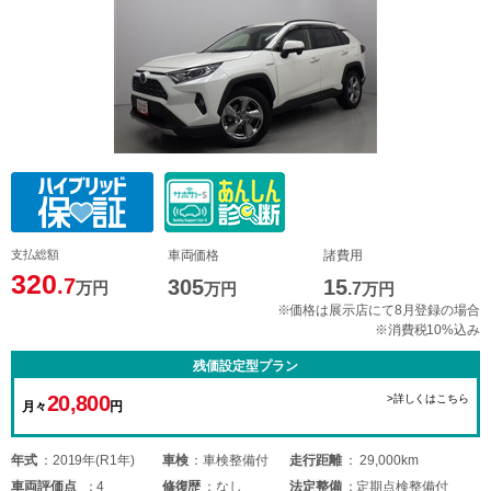
支払総額
車両価格
諸費用
320
.7
305
15
万円
万円
.7
万円
※価格は展示店にて8月登録の場合
※消費税10%込み
残価設定型プラン
20,800
>詳しくはこちら
月々
円
年式
2019年(R1年)
車検
車検整備付
走行距離
29,000km
車両
評価点
4
修復歴
なし
法定整備
定期点検整備付