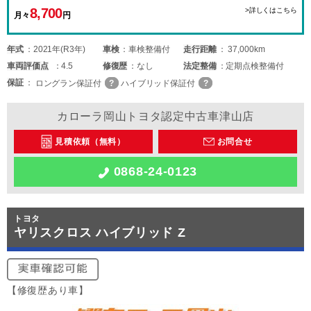
8,700
>詳しくはこちら
月々
円
年式
2021年(R3年)
車検
車検整備付
走行距離
37,000km
車両
評価点
4.5
修復歴
なし
法定整備
定期点検整備付
保証
ロングラン保証付
ハイブリッド保証付
カローラ岡山トヨタ認定中古車津山店
見積依頼（無料）
お問合せ
0868-24-0123
トヨタ
ヤリスクロス ハイブリッド Z
【修復歴あり車】