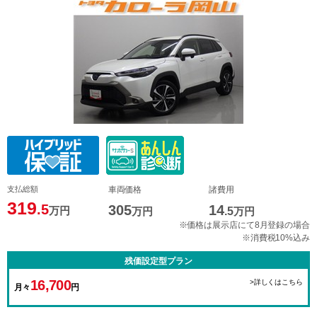
支払総額
車両価格
諸費用
319
.5
305
14
万円
万円
.5
万円
※価格は展示店にて8月登録の場合
※消費税10%込み
残価設定型プラン
16,700
>詳しくはこちら
月々
円