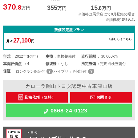
370
.8
355
15
万円
万円
.8
万円
※価格は展示店にて8月登録の場合
※消費税10%込み
残価設定型プラン
27,100
>詳しくはこちら
月々
円
年式
2022年(R4年)
車検
車検整備付
走行距離
30,000km
車両
評価点
4
修復歴
なし
法定整備
定期点検整備付
保証
ロングラン保証付
ハイブリッド保証付
カローラ岡山トヨタ認定中古車津山店
見積依頼（無料）
お問合せ
0868-24-0123
トヨタ