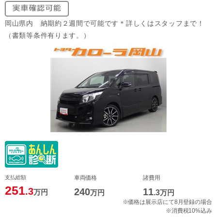
岡山県内 納期約２週間で可能です＊詳しくはスタッフまで！
（書類等条件有ります。）
支払総額
車両価格
諸費用
251
.3
240
11
万円
万円
.3
万円
※価格は展示店にて8月登録の場合
※消費税10%込み