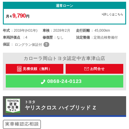
通常ローン
9,790
>詳しくはこちら
月々
円
年式
2019年(H31年)
車検
2028年2月
走行距離
45,000km
車両
評価点
4
修復歴
なし
法定整備
定期点検整備付
保証
ロングラン保証付
カローラ岡山トヨタ認定中古車津山店
見積依頼（無料）
お問合せ
0868-24-0123
トヨタ
ヤリスクロス ハイブリッド Z