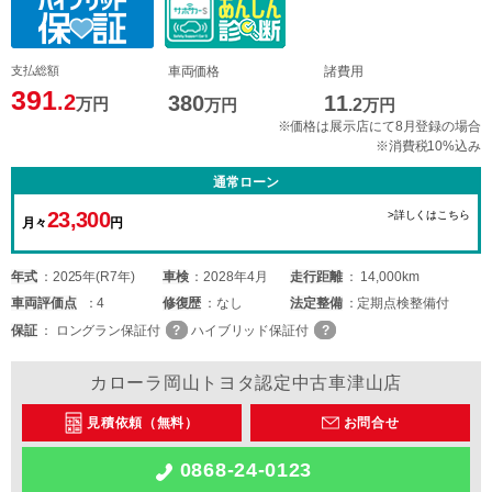
支払総額
車両価格
諸費用
391
.2
380
11
万円
万円
.2
万円
※価格は展示店にて8月登録の場合
※消費税10%込み
通常ローン
23,300
>詳しくはこちら
月々
円
年式
2025年(R7年)
車検
2028年4月
走行距離
14,000km
車両
評価点
4
修復歴
なし
法定整備
定期点検整備付
保証
ロングラン保証付
ハイブリッド保証付
カローラ岡山トヨタ認定中古車津山店
見積依頼（無料）
お問合せ
0868-24-0123