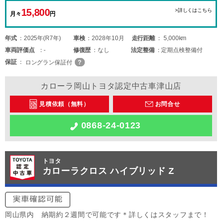
15,800
>詳しくはこちら
月々
円
年式
2025年(R7年)
車検
2028年10月
走行距離
5,000km
車両
評価点
-
修復歴
なし
法定整備
定期点検整備付
保証
ロングラン保証付
カローラ岡山トヨタ認定中古車津山店
見積依頼（無料）
お問合せ
0868-24-0123
トヨタ
カローラクロス ハイブリッド Z
岡山県内 納期約２週間で可能です＊詳しくはスタッフまで！