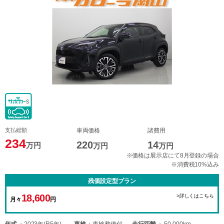
支払総額
車両価格
諸費用
234
220
14
万円
万円
万円
※価格は展示店にて8月登録の場合
※消費税10%込み
残価設定型プラン
18,600
>詳しくはこちら
月々
円
年式
2023年(R5年)
車検
車検整備付
走行距離
50,000km