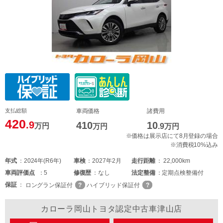
支払総額
車両価格
諸費用
420
.9
410
10
万円
万円
.9
万円
※価格は展示店にて8月登録の場合
※消費税10%込み
年式
2024年(R6年)
車検
2027年2月
走行距離
22,000km
車両
評価点
5
修復歴
なし
法定整備
定期点検整備付
保証
ロングラン保証付
ハイブリッド保証付
カローラ岡山トヨタ認定中古車津山店