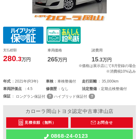
支払総額
車両価格
諸費用
280
.3
265
15
万円
万円
.3
万円
※価格は展示店にて8月登録の場合
※消費税10%込み
年式
2021年(R3年)
車検
車検整備付
走行距離
35,000km
車両
評価点
4.5
修復歴
なし
法定整備
定期点検整備付
保証
ロングラン保証付
ハイブリッド保証付
カローラ岡山トヨタ認定中古車津山店
見積依頼（無料）
お問合せ
0868-24-0123