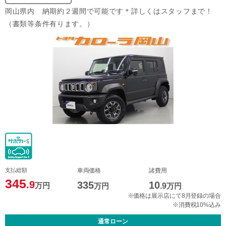
岡山県内 納期約２週間で可能です＊詳しくはスタッフまで！
（書類等条件有ります。）
支払総額
車両価格
諸費用
345
.9
335
10
万円
万円
.9
万円
※価格は展示店にて8月登録の場合
※消費税10%込み
通常ローン