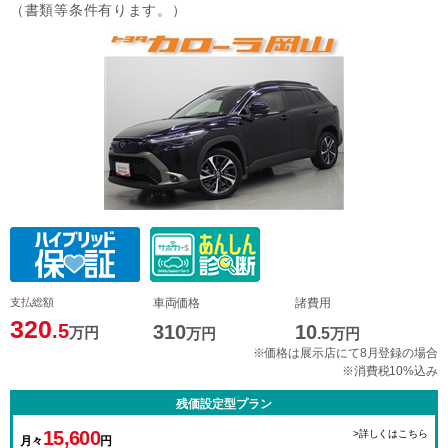
（書類等条件有ります。）
支払総額
車両価格
諸費用
320
.5
310
10
万円
万円
.5
万円
※価格は展示店にて8月登録の場合
※消費税10%込み
残価設定型プラン
15,600
>詳しくはこちら
月々
円