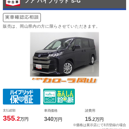
ノア ハイブリッド S-G
販売は、岡山県内の方に限らさせていただきます。
支払総額
車両価格
諸費用
355
.2
340
15
万円
万円
.2
万円
※価格は展示店にて8月登録の場合