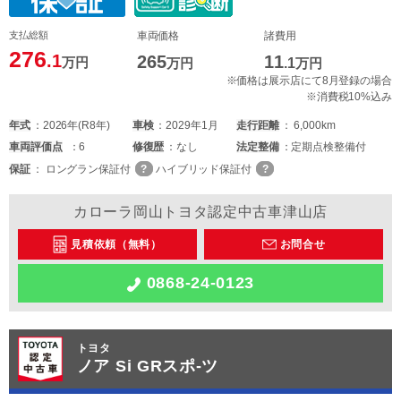
支払総額
車両価格
諸費用
276
.1
265
11
万円
万円
.1
万円
※価格は展示店にて8月登録の場合
※消費税10%込み
年式
2026年(R8年)
車検
2029年1月
走行距離
6,000km
車両
評価点
6
修復歴
なし
法定整備
定期点検整備付
保証
ロングラン保証付
ハイブリッド保証付
カローラ岡山トヨタ認定中古車津山店
見積依頼（無料）
お問合せ
0868-24-0123
トヨタ
ノア Si GRスポ-ツ