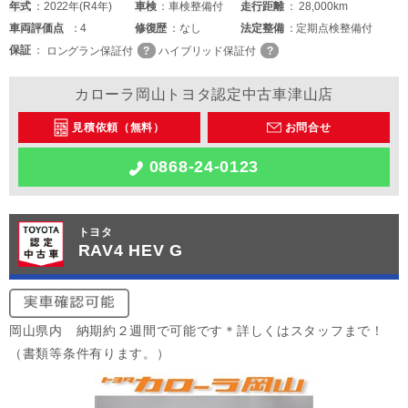
年式
2022年(R4年)
車検
車検整備付
走行距離
28,000km
車両
評価点
4
修復歴
なし
法定整備
定期点検整備付
保証
ロングラン保証付
ハイブリッド保証付
カローラ岡山トヨタ認定中古車津山店
見積依頼（無料）
お問合せ
0868-24-0123
トヨタ
RAV4 HEV G
岡山県内 納期約２週間で可能です＊詳しくはスタッフまで！
（書類等条件有ります。）