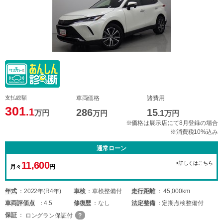
支払総額
車両価格
諸費用
301
.1
286
15
万円
万円
.1
万円
※価格は展示店にて8月登録の場合
※消費税10%込み
通常ローン
11,600
>詳しくはこちら
月々
円
年式
2022年(R4年)
車検
車検整備付
走行距離
45,000km
車両
評価点
4.5
修復歴
なし
法定整備
定期点検整備付
保証
ロングラン保証付