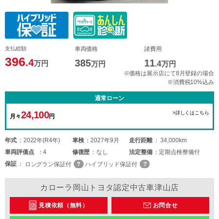
支払総額
車両価格
諸費用
396
.4
385
11
万円
万円
.4
万円
※価格は展示店にて8月登録の場合
※消費税10%込み
通常ローン
24,100
>詳しくはこちら
月々
円
年式
2022年(R4年)
車検
2027年9月
走行距離
34,000km
車両
評価点
4
修復歴
なし
法定整備
定期点検整備付
保証
ロングラン保証付
ハイブリッド保証付
カローラ岡山トヨタ認定中古車津山店
見積依頼（無料）
お問合せ