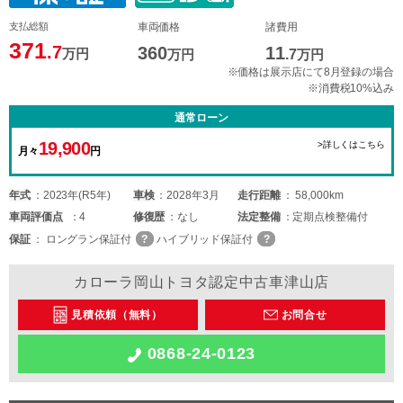
支払総額
車両価格
諸費用
371
.7
360
11
万円
万円
.7
万円
※価格は展示店にて8月登録の場合
※消費税10%込み
通常ローン
19,900
>詳しくはこちら
月々
円
年式
2023年(R5年)
車検
2028年3月
走行距離
58,000km
車両
評価点
4
修復歴
なし
法定整備
定期点検整備付
保証
ロングラン保証付
ハイブリッド保証付
カローラ岡山トヨタ認定中古車津山店
見積依頼（無料）
お問合せ
0868-24-0123