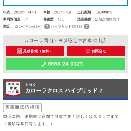
年式
2022年(R4年)
車検
2027年4月
走行距離
16,000km
車両
評価点
4
修復歴
なし
法定整備
定期点検整備付
保証
ロングラン保証付
ハイブリッド保証付
カローラ岡山トヨタ認定中古車津山店
見積依頼（無料）
お問合せ
0868-24-0123
トヨタ
カローラクロス ハイブリッド Z
岡山県内 納期約２週間で可能です＊詳しくはスタッフまで！
（書類等条件有ります。）