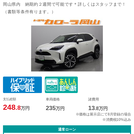
岡山県内 納期約２週間で可能です＊詳しくはスタッフまで！
（書類等条件有ります。）
支払総額
車両価格
諸費用
248
.8
235
13
万円
万円
.8
万円
※価格は展示店にて8月登録の場合
※消費税10%込み
通常ローン