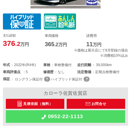
支払総額
車両価格
諸費用
376
.2
365
11
万円
.2
万円
万円
※価格は展示店にて8月登録の場合
※消費税10%込み
年式
2022年(R4年)
車検
車検整備付
走行距離
39,000km
車両
評価点
5
修復歴
なし
法定整備
定期点検整備付
保証
ロングラン保証付
ハイブリッド保証付
カローラ佐賀佐賀店
見積依頼（無料）
お問合せ
0952-22-1113