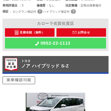
車両
評価点
5
修復歴
なし
法定整備
定期点検整備付
保証
ロングラン保証付
ハイブリッド保証付
カローラ佐賀佐賀店
見積依頼（無料）
お問合せ
0952-22-1113
トヨタ
ノア ハイブリッド S-Z