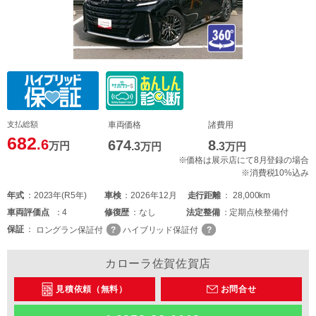
支払総額
車両価格
諸費用
682
.6
674
8
万円
.3
万円
.3
万円
※価格は展示店にて8月登録の場合
※消費税10%込み
年式
2023年(R5年)
車検
2026年12月
走行距離
28,000km
車両
評価点
4
修復歴
なし
法定整備
定期点検整備付
保証
ロングラン保証付
ハイブリッド保証付
カローラ佐賀佐賀店
見積依頼（無料）
お問合せ