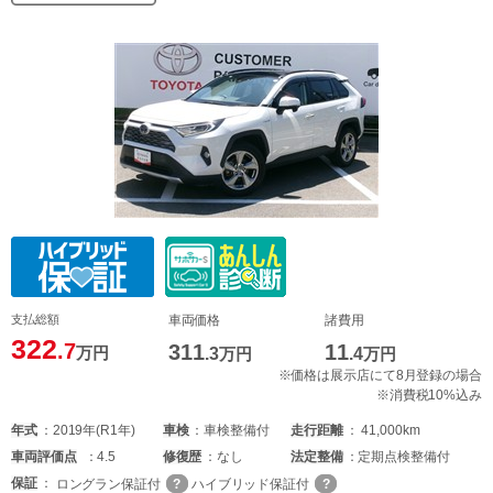
支払総額
車両価格
諸費用
322
.7
311
11
万円
.3
万円
.4
万円
※価格は展示店にて8月登録の場合
※消費税10%込み
年式
2019年(R1年)
車検
車検整備付
走行距離
41,000km
車両
評価点
4.5
修復歴
なし
法定整備
定期点検整備付
保証
ロングラン保証付
ハイブリッド保証付