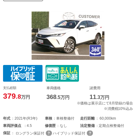
支払総額
車両価格
諸費用
379
.8
368
11
万円
.5
万円
.3
万円
※価格は展示店にて8月登録の場合
※消費税10%込み
年式
2021年(R3年)
車検
車検整備付
走行距離
60,000km
車両
評価点
4.5
修復歴
なし
法定整備
定期点検整備付
保証
ロングラン保証付
ハイブリッド保証付