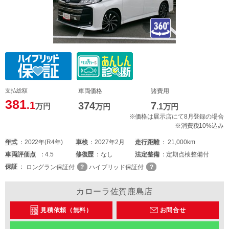
支払総額
車両価格
諸費用
381
.1
374
7
万円
万円
.1
万円
※価格は展示店にて8月登録の場合
※消費税10%込み
年式
2022年(R4年)
車検
2027年2月
走行距離
21,000km
車両
評価点
4.5
修復歴
なし
法定整備
定期点検整備付
保証
ロングラン保証付
ハイブリッド保証付
カローラ佐賀鹿島店
見積依頼（無料）
お問合せ