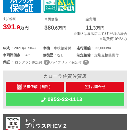
支払総額
車両価格
諸費用
391
.9
380
11
万円
.6
万円
.3
万円
※価格は展示店にて8月登録の場合
※消費税10%込み
年式
2021年(R3年)
車検
車検整備付
走行距離
33,000km
車両
評価点
4.5
修復歴
なし
法定整備
定期点検整備付
保証
ロングラン保証付
ハイブリッド保証付
カローラ佐賀佐賀店
見積依頼（無料）
お問合せ
0952-22-1113
トヨタ
プリウスPHEV Z