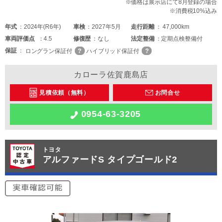
※価格は展示店にて8月登録の場合
※消費税10%込み
年式
2024年(R6年)
車検
2027年5月
走行距離
47,000km
車両
評価点
4.5
修復歴
なし
法定整備
定期点検整備付
保証
ロングラン保証付
ハイブリッド保証付
カローラ佐賀鹿島店
見積依頼（無料）
お問合せ
0954-63-3205
トヨタ
アルファードS タイプゴールド2