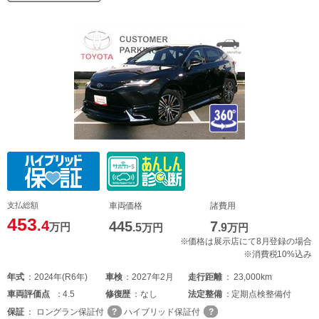
支払総額
車両価格
諸費用
453
.4
445
7
万円
.5
万円
.9
万円
※価格は展示店にて8月登録の場合
※消費税10%込み
年式
2024年(R6年)
車検
2027年2月
走行距離
23,000km
車両
評価点
4.5
修復歴
なし
法定整備
定期点検整備付
保証
ロングラン保証付
ハイブリッド保証付