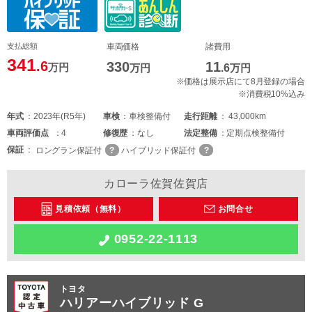
支払総額
車両価格
諸費用
341
.6
330
11
万円
万円
.6
万円
※価格は展示店にて8月登録の場合
※消費税10%込み
年式
2023年(R5年)
車検
車検整備付
走行距離
43,000km
車両
評価点
4
修復歴
なし
法定整備
定期点検整備付
保証
ロングラン保証付
ハイブリッド保証付
カローラ佐賀佐賀店
見積依頼（無料）
お問合せ
0952-22-1113
トヨタ
ハリアーハイブリッド G