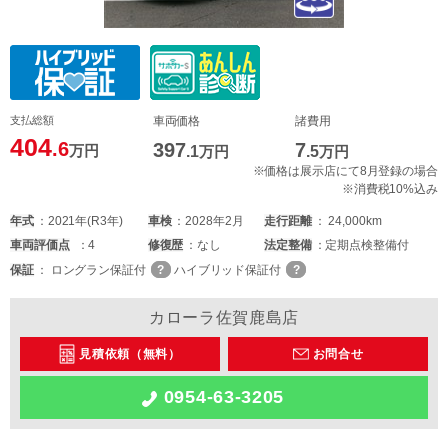
支払総額
車両価格
諸費用
404
.6
397
7
万円
.1
万円
.5
万円
※価格は展示店にて8月登録の場合
※消費税10%込み
年式
2021年(R3年)
車検
2028年2月
走行距離
24,000km
車両
評価点
4
修復歴
なし
法定整備
定期点検整備付
保証
ロングラン保証付
ハイブリッド保証付
カローラ佐賀鹿島店
見積依頼（無料）
お問合せ
0954-63-3205