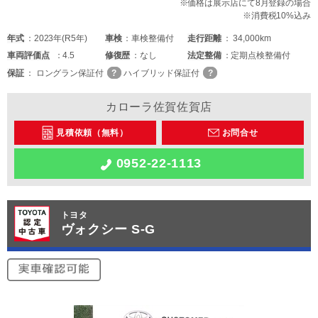
※価格は展示店にて8月登録の場合
※消費税10%込み
年式
2023年(R5年)
車検
車検整備付
走行距離
34,000km
車両
評価点
4.5
修復歴
なし
法定整備
定期点検整備付
保証
ロングラン保証付
ハイブリッド保証付
カローラ佐賀佐賀店
見積依頼（無料）
お問合せ
0952-22-1113
トヨタ
ヴォクシー S-G