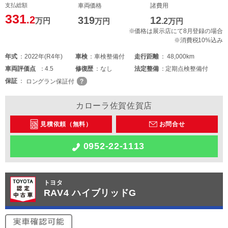
支払総額
車両価格
諸費用
331
.2
319
12
万円
万円
.2
万円
※価格は展示店にて8月登録の場合
※消費税10%込み
年式
2022年(R4年)
車検
車検整備付
走行距離
48,000km
車両
評価点
4.5
修復歴
なし
法定整備
定期点検整備付
保証
ロングラン保証付
カローラ佐賀佐賀店
見積依頼（無料）
お問合せ
0952-22-1113
トヨタ
RAV4 ハイブリッドG