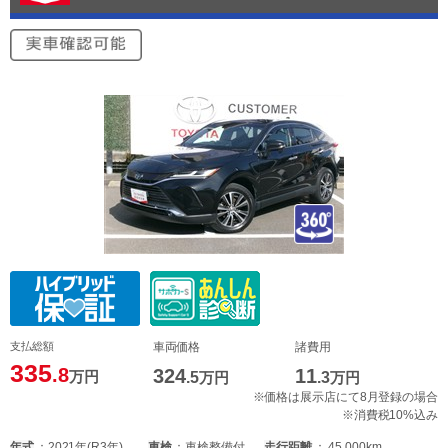
支払総額
車両価格
諸費用
335
.8
324
11
万円
.5
万円
.3
万円
※価格は展示店にて8月登録の場合
※消費税10%込み
年式
2021年(R3年)
車検
車検整備付
走行距離
45,000km