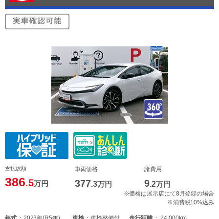
支払総額
車両価格
諸費用
386
.5
377
9
万円
.3
万円
.2
万円
※価格は展示店にて8月登録の場合
※消費税10%込み
年式
2023年(R5年)
車検
車検整備付
走行距離
24,000km