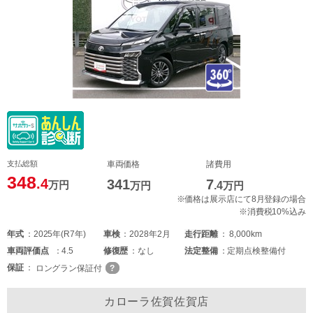
支払総額
車両価格
諸費用
348
.4
341
7
万円
万円
.4
万円
※価格は展示店にて8月登録の場合
※消費税10%込み
年式
2025年(R7年)
車検
2028年2月
走行距離
8,000km
車両
評価点
4.5
修復歴
なし
法定整備
定期点検整備付
保証
ロングラン保証付
カローラ佐賀佐賀店