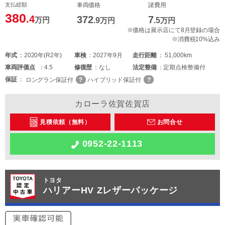
支払総額
車両価格
諸費用
380
.4
372
7
万円
.9
万円
.5
万円
※価格は展示店にて8月登録の場合
※消費税10%込み
年式
2020年(R2年)
車検
2027年9月
走行距離
51,000km
車両
評価点
4.5
修復歴
なし
法定整備
定期点検整備付
保証
ロングラン保証付
ハイブリッド保証付
カローラ佐賀佐賀店
見積依頼（無料）
お問合せ
0952-22-1113
トヨタ
ハリアーHV Zレザーパッケージ