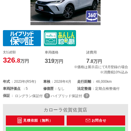
支払総額
車両価格
諸費用
326
.8
319
7
万円
万円
.8
万円
※価格は展示店にて8月登録の場合
※消費税10%込み
年式
2023年(R5年)
車検
2028年4月
走行距離
46,000km
車両
評価点
5
修復歴
なし
法定整備
定期点検整備付
保証
ロングラン保証付
ハイブリッド保証付
カローラ佐賀佐賀店
見積依頼（無料）
お問合せ