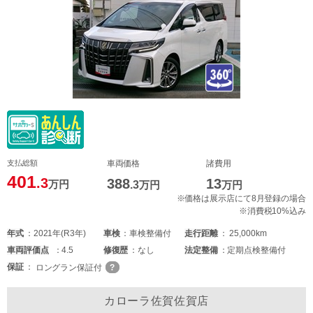
支払総額
車両価格
諸費用
401
.3
388
13
万円
.3
万円
万円
※価格は展示店にて8月登録の場合
※消費税10%込み
年式
2021年(R3年)
車検
車検整備付
走行距離
25,000km
車両
評価点
4.5
修復歴
なし
法定整備
定期点検整備付
保証
ロングラン保証付
カローラ佐賀佐賀店