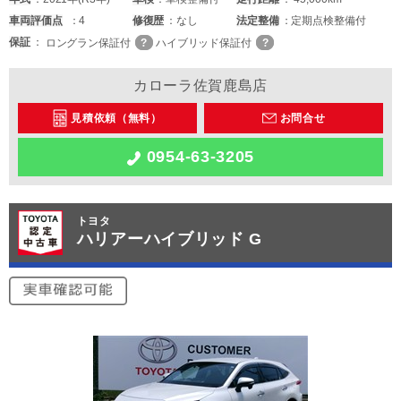
車両
評価点
4
修復歴
なし
法定整備
定期点検整備付
保証
ロングラン保証付
ハイブリッド保証付
カローラ佐賀鹿島店
見積依頼（無料）
お問合せ
0954-63-3205
トヨタ
ハリアーハイブリッド G