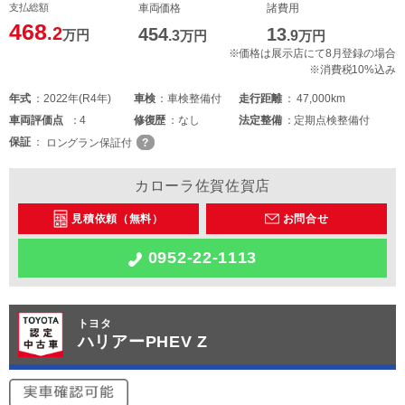
支払総額
車両価格
諸費用
468
.2
454
13
万円
.3
万円
.9
万円
※価格は展示店にて8月登録の場合
※消費税10%込み
年式
2022年(R4年)
車検
車検整備付
走行距離
47,000km
車両
評価点
4
修復歴
なし
法定整備
定期点検整備付
保証
ロングラン保証付
カローラ佐賀佐賀店
見積依頼（無料）
お問合せ
0952-22-1113
トヨタ
ハリアーPHEV Z