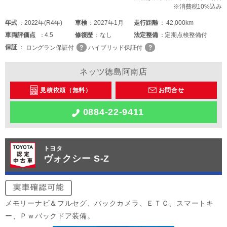
※消費税10%込み
年式
2022年(R4年)
車検
2027年1月
走行距離
42,000km
車両
評価点
4.5
修復歴
なし
法定整備
定期点検整備付
保証
ロングラン保証付
ハイブリッド保証付
ネッツ徳島阿南店
見積依頼（無料）
お問合せ
0884-22-9411
トヨタ
ヴォクシー S-Z
メモリーナビ＆フルセグ、バックカメラ、ＥＴＣ、スマートキ
ー、Ｐｗバックドア装備。