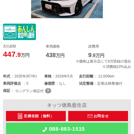
支払総額
車両価格
諸費用
447
.9
438
9
万円
万円
.9
万円
※価格は展示店にて8月登録の場合
※消費税10%込み
年式
2025年(R7年)
車検
2028年5月
走行距離
12,000km
車両
評価点
5
修復歴
なし
法定整備
定期点検整備付
保証
ロングラン保証付
ネッツ徳島藍住店
見積依頼（無料）
お問合せ
088-693-1515