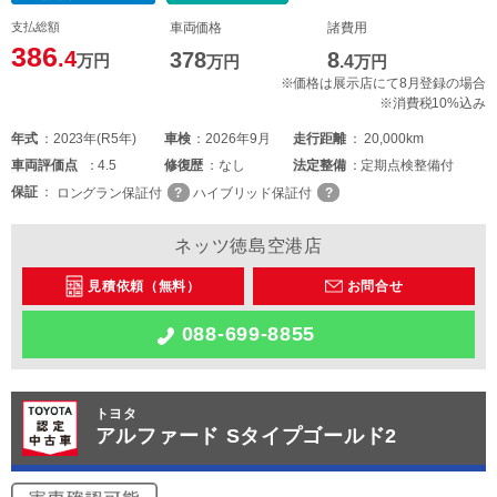
支払総額
車両価格
諸費用
386
.4
378
8
万円
万円
.4
万円
※価格は展示店にて8月登録の場合
※消費税10%込み
年式
2023年(R5年)
車検
2026年9月
走行距離
20,000km
車両
評価点
4.5
修復歴
なし
法定整備
定期点検整備付
保証
ロングラン保証付
ハイブリッド保証付
ネッツ徳島空港店
見積依頼（無料）
お問合せ
088-699-8855
トヨタ
アルファード Sタイプゴールド2