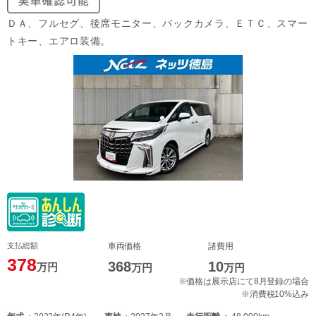
ＤＡ、フルセグ、後席モニター、バックカメラ、ＥＴＣ、スマー
トキー、エアロ装備。
支払総額
車両価格
諸費用
378
368
10
万円
万円
万円
※価格は展示店にて8月登録の場合
※消費税10%込み