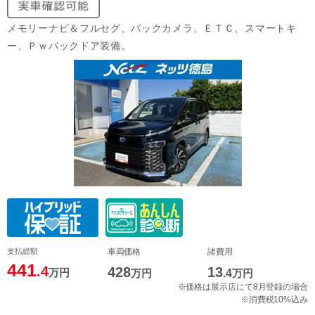
メモリーナビ＆フルセグ、バックカメラ、ＥＴＣ、スマートキ
ー、Ｐｗバックドア装備。
支払総額
車両価格
諸費用
441
.4
428
13
万円
万円
.4
万円
※価格は展示店にて8月登録の場合
※消費税10%込み