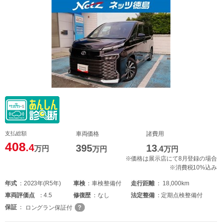
支払総額
車両価格
諸費用
408
.4
395
13
万円
万円
.4
万円
※価格は展示店にて8月登録の場合
※消費税10%込み
年式
2023年(R5年)
車検
車検整備付
走行距離
18,000km
車両
評価点
4.5
修復歴
なし
法定整備
定期点検整備付
保証
ロングラン保証付