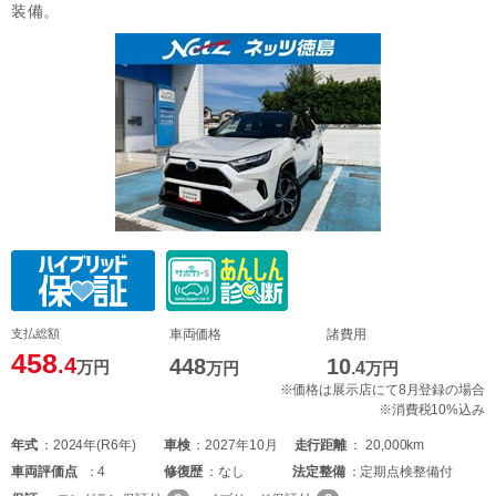
装備。
支払総額
車両価格
諸費用
458
.4
448
10
万円
万円
.4
万円
※価格は展示店にて8月登録の場合
※消費税10%込み
年式
2024年(R6年)
車検
2027年10月
走行距離
20,000km
車両
評価点
4
修復歴
なし
法定整備
定期点検整備付