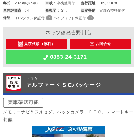
年式
2023年(R5年)
車検
車検整備付
走行距離
16,000km
車両
評価点
4
修復歴
なし
法定整備
定期点検整備付
保証
ロングラン保証付
ハイブリッド保証付
ネッツ徳島吉野川店
見積依頼（無料）
お問合せ
0883-24-3171
トヨタ
アルファード S Cパッケージ
メモリーナビ＆フルセグ、バックカメラ、ＥＴＣ、スマートキー
装備。