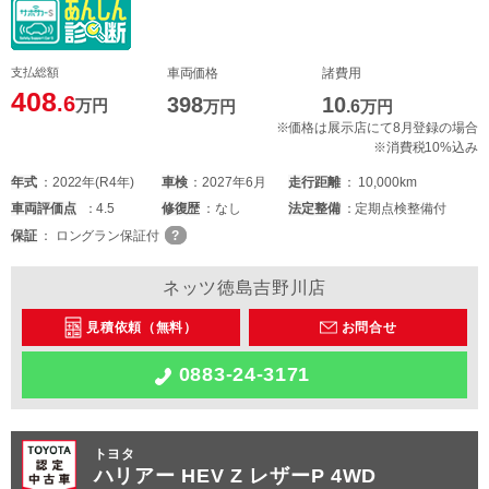
支払総額
車両価格
諸費用
408
.6
398
10
万円
万円
.6
万円
※価格は展示店にて8月登録の場合
※消費税10%込み
年式
2022年(R4年)
車検
2027年6月
走行距離
10,000km
車両
評価点
4.5
修復歴
なし
法定整備
定期点検整備付
保証
ロングラン保証付
ネッツ徳島吉野川店
見積依頼（無料）
お問合せ
0883-24-3171
トヨタ
ハリアー HEV Z レザーP 4WD