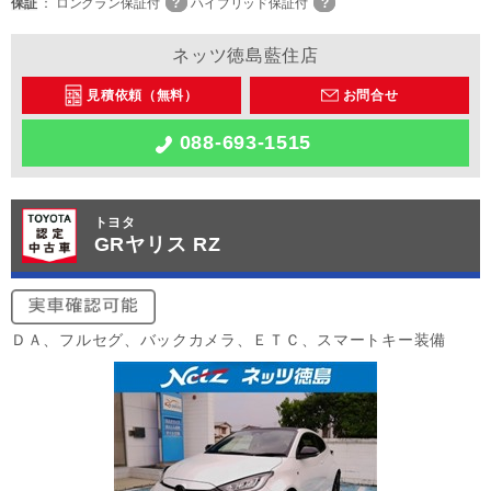
保証
ロングラン保証付
ハイブリッド保証付
ネッツ徳島藍住店
見積依頼（無料）
お問合せ
088-693-1515
トヨタ
GRヤリス RZ
ＤＡ、フルセグ、バックカメラ、ＥＴＣ、スマートキー装備