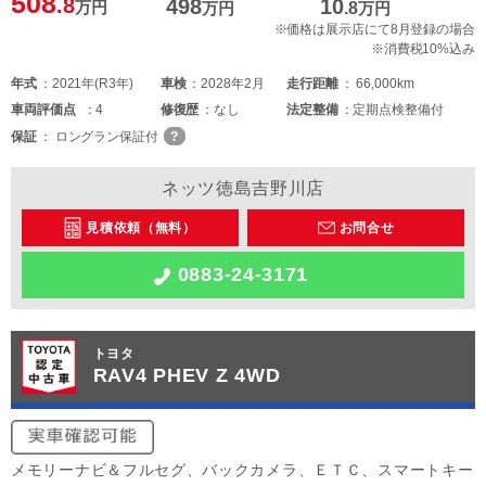
508
.8
498
10
万円
万円
.8
万円
※価格は展示店にて8月登録の場合
※消費税10%込み
年式
2021年(R3年)
車検
2028年2月
走行距離
66,000km
車両
評価点
4
修復歴
なし
法定整備
定期点検整備付
保証
ロングラン保証付
ネッツ徳島吉野川店
見積依頼（無料）
お問合せ
0883-24-3171
トヨタ
RAV4 PHEV Z 4WD
メモリーナビ＆フルセグ、バックカメラ、ＥＴＣ、スマートキー