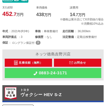
支払総額
車両価格
諸費用
452
.7
438
14
万円
万円
.7
万円
※価格は展示店にて8月登録の場合
※消費税10%込み
年式
2021年(R3年)
車検
車検整備付
走行距離
36,000km
車両
評価点
3
修復歴
なし
法定整備
定期点検整備付
保証
ロングラン保証付
ネッツ徳島吉野川店
見積依頼（無料）
お問合せ
0883-24-3171
トヨタ
ヴォクシー HEV S-Z