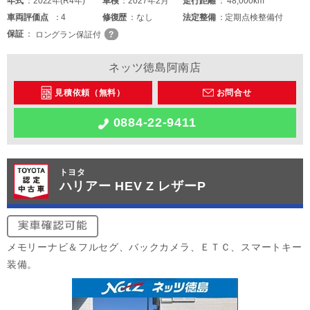
年式
2022年(R4年)
車検
2027年2月
走行距離
48,000km
車両
評価点
4
修復歴
なし
法定整備
定期点検整備付
保証
ロングラン保証付
ネッツ徳島阿南店
見積依頼（無料）
お問合せ
0884-22-9411
トヨタ
ハリアー HEV Z レザーP
メモリーナビ＆フルセグ、バックカメラ、ＥＴＣ、スマートキー
装備。