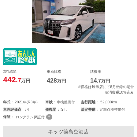
支払総額
車両価格
諸費用
442
.7
428
14
万円
万円
.7
万円
※価格は展示店にて8月登録の場合
※消費税10%込み
年式
2021年(R3年)
車検
車検整備付
走行距離
52,000km
車両
評価点
4
修復歴
なし
法定整備
定期点検整備付
保証
ロングラン保証付
ネッツ徳島空港店