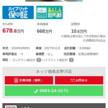
支払総額
車両価格
諸費用
678
.6
668
10
万円
万円
.6
万円
※価格は展示店にて8月登録の場合
※消費税10%込み
年式
2024年(R6年)
車検
2027年11月
走行距離
8,000km
車両
評価点
4
修復歴
なし
法定整備
定期点検整備付
保証
ロングラン保証付
ハイブリッド保証付
ネッツ徳島吉野川店
見積依頼（無料）
お問合せ
0883-24-3171