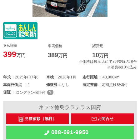
支払総額
車両価格
諸費用
399
389
10
万円
万円
万円
※価格は展示店にて8月登録の場合
※消費税10%込み
年式
2025年(R7年)
車検
2028年1月
走行距離
43,000km
車両
評価点
4
修復歴
なし
法定整備
定期点検整備付
保証
ロングラン保証付
ネッツ徳島ララテラス国府
見積依頼（無料）
お問合せ
088-691-9950