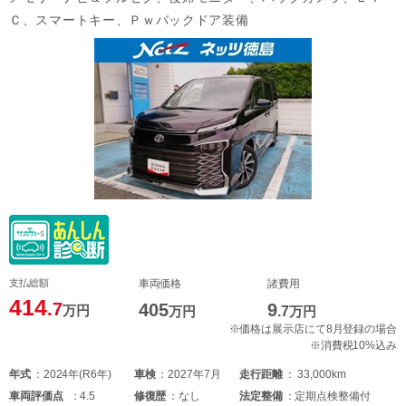
Ｃ、スマートキー、Ｐｗバックドア装備
支払総額
車両価格
諸費用
414
.7
405
9
万円
万円
.7
万円
※価格は展示店にて8月登録の場合
※消費税10%込み
年式
2024年(R6年)
車検
2027年7月
走行距離
33,000km
車両
評価点
4.5
修復歴
なし
法定整備
定期点検整備付