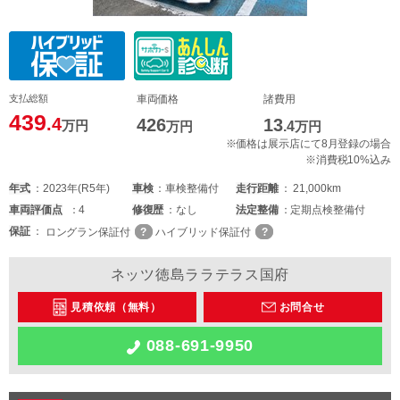
支払総額
車両価格
諸費用
439
.4
426
13
万円
万円
.4
万円
※価格は展示店にて8月登録の場合
※消費税10%込み
年式
2023年(R5年)
車検
車検整備付
走行距離
21,000km
車両
評価点
4
修復歴
なし
法定整備
定期点検整備付
保証
ロングラン保証付
ハイブリッド保証付
ネッツ徳島ララテラス国府
見積依頼（無料）
お問合せ
088-691-9950