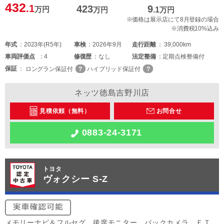
432
.1
423
9
万円
万円
.1
万円
※価格は展示店にて8月登録の場合
※消費税10%込み
年式
2023年(R5年)
車検
2026年9月
走行距離
39,000km
車両
評価点
4
修復歴
なし
法定整備
定期点検整備付
保証
ロングラン保証付
ハイブリッド保証付
ネッツ徳島吉野川店
見積依頼（無料）
お問合せ
0883-24-3171
トヨタ
ヴォクシー S-Z
メモリーナビ＆フルセグ、後席モニター、バックカメラ、ＥＴ