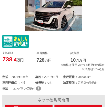
支払総額
車両価格
諸費用
738
.4
728
10
万円
万円
.4
万円
※価格は展示店にて8月登録の場合
※消費税10%込み
年式
2024年(R6年)
車検
2027年3月
走行距離
38,000km
車両
評価点
4.5
修復歴
なし
法定整備
定期点検整備付
保証
ロングラン保証付
ネッツ徳島阿南店