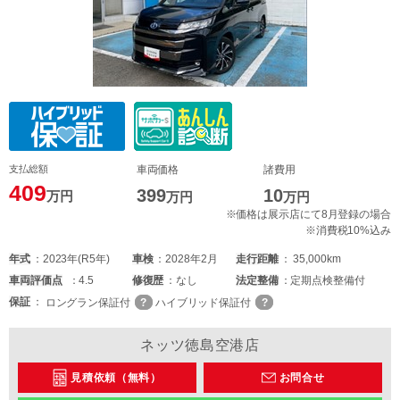
支払総額
車両価格
諸費用
409
399
10
万円
万円
万円
※価格は展示店にて8月登録の場合
※消費税10%込み
年式
2023年(R5年)
車検
2028年2月
走行距離
35,000km
車両
評価点
4.5
修復歴
なし
法定整備
定期点検整備付
保証
ロングラン保証付
ハイブリッド保証付
ネッツ徳島空港店
見積依頼（無料）
お問合せ