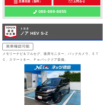
見積依頼（無料）
お問合せ
088-699-8855
トヨタ
ノア HEV S-Z
メモリーナビ＆フルセグ、後席モニター、バックカメラ、ＥＴ
Ｃ、スマートキー、Ｐｗバックドア装備。