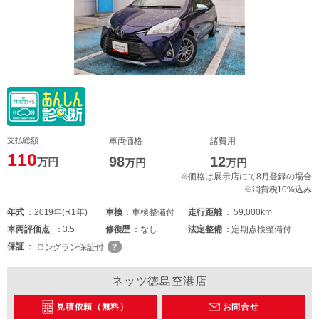
支払総額
車両価格
諸費用
110
98
12
万円
万円
万円
※価格は展示店にて8月登録の場合
※消費税10%込み
年式
2019年(R1年)
車検
車検整備付
走行距離
59,000km
車両
評価点
3.5
修復歴
なし
法定整備
定期点検整備付
保証
ロングラン保証付
ネッツ徳島空港店
見積依頼（無料）
お問合せ