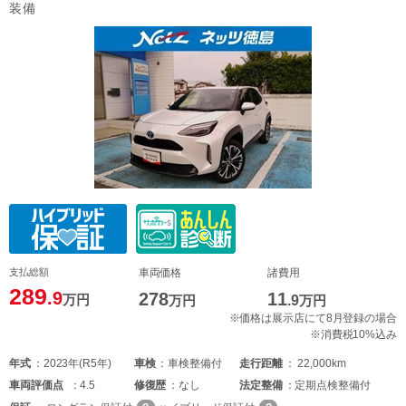
装備
支払総額
車両価格
諸費用
289
.9
278
11
万円
万円
.9
万円
※価格は展示店にて8月登録の場合
※消費税10%込み
年式
2023年(R5年)
車検
車検整備付
走行距離
22,000km
車両
評価点
4.5
修復歴
なし
法定整備
定期点検整備付