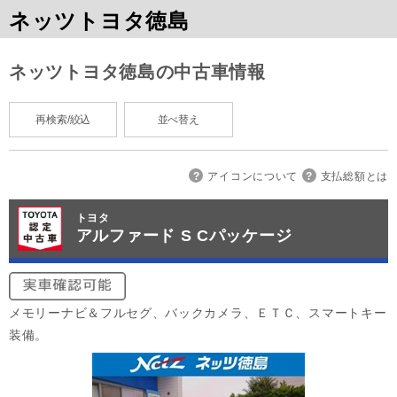
ネッツトヨタ徳島
ネッツトヨタ徳島の中古車情報
再検索/絞込
並べ替え
アイコンについて
支払総額とは
トヨタ
アルファード S Cパッケージ
メモリーナビ＆フルセグ、バックカメラ、ＥＴＣ、スマートキー
装備。