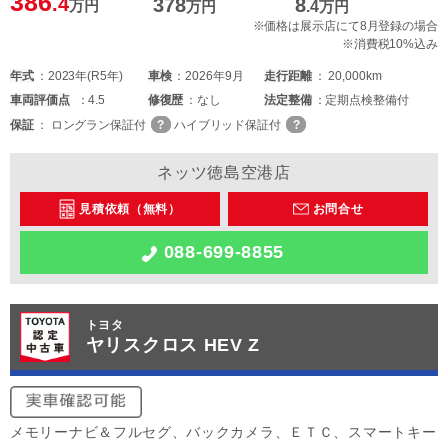
386
.4
378
8
万円
万円
.4
万円
※価格は展示店にて8月登録の場合
※消費税10%込み
年式
2023年(R5年)
車検
2026年9月
走行距離
20,000km
車両
評価点
4.5
修復歴
なし
法定整備
定期点検整備付
保証
ロングラン保証付
ハイブリッド保証付
ネッツ徳島空港店
見積依頼（無料）
お問合せ
088-699-8855
トヨタ
ヤリスクロス HEV Z
メモリーナビ＆フルセグ、バックカメラ、ＥＴＣ、スマートキー