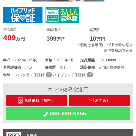
支払総額
車両価格
諸費用
409
399
10
万円
万円
万円
※価格は展示店にて8月登録の場合
※消費税10%込み
年式
2023年(R5年)
車検
2028年2月
走行距離
35,000km
車両
評価点
4.5
修復歴
なし
法定整備
定期点検整備付
保証
ロングラン保証付
ハイブリッド保証付
ネッツ徳島空港店
見積依頼（無料）
お問合せ
088-699-8855
トヨタ