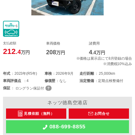
支払総額
車両価格
諸費用
212
.4
208
4
万円
万円
.4
万円
※価格は展示店にて8月登録の場合
※消費税10%込み
年式
2023年(R5年)
車検
2026年9月
走行距離
25,000km
車両
評価点
4
修復歴
なし
法定整備
定期点検整備付
保証
ロングラン保証付
ネッツ徳島空港店
見積依頼（無料）
お問合せ
088-699-8855