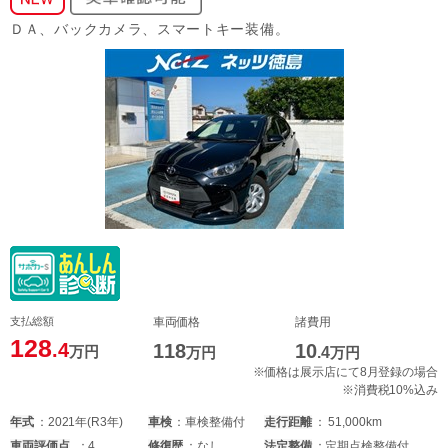
ＤＡ、バックカメラ、スマートキー装備。
支払総額
車両価格
諸費用
128
.4
118
10
万円
万円
.4
万円
※価格は展示店にて8月登録の場合
※消費税10%込み
年式
2021年(R3年)
車検
車検整備付
走行距離
51,000km
車両
評価点
4
修復歴
なし
法定整備
定期点検整備付