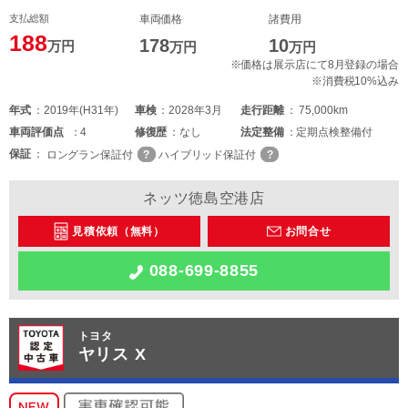
支払総額
車両価格
諸費用
188
178
10
万円
万円
万円
※価格は展示店にて8月登録の場合
※消費税10%込み
年式
2019年(H31年)
車検
2028年3月
走行距離
75,000km
車両
評価点
4
修復歴
なし
法定整備
定期点検整備付
保証
ロングラン保証付
ハイブリッド保証付
ネッツ徳島空港店
見積依頼（無料）
お問合せ
088-699-8855
トヨタ
ヤリス X