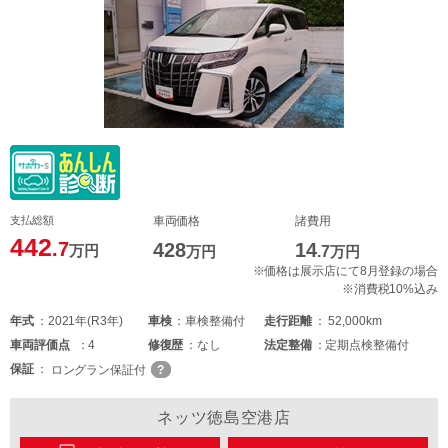
支払総額
車両価格
諸費用
442
.7
428
14
万円
万円
.7
万円
※価格は展示店にて8月登録の場合
※消費税10%込み
年式
2021年(R3年)
車検
車検整備付
走行距離
52,000km
車両
評価点
4
修復歴
なし
法定整備
定期点検整備付
保証
ロングラン保証付
ネッツ徳島空港店