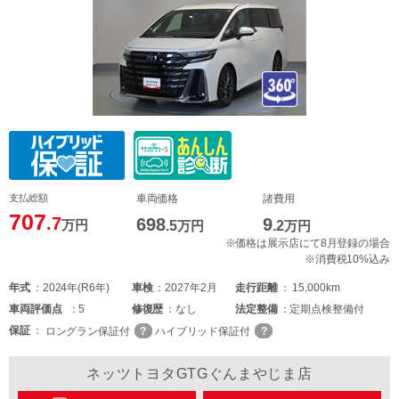
支払総額
車両価格
諸費用
707
.7
698
9
万円
.5
万円
.2
万円
※価格は展示店にて8月登録の場合
※消費税10%込み
年式
2024年(R6年)
車検
2027年2月
走行距離
15,000km
車両
評価点
5
修復歴
なし
法定整備
定期点検整備付
保証
ロングラン保証付
ハイブリッド保証付
ネッツトヨタGTGぐんまやじま店