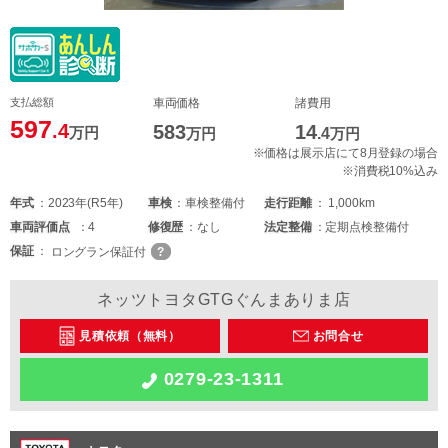
支払総額
車両価格
諸費用
597
.4
583
14
万円
万円
.4
万円
※価格は展示店にて8月登録の場合
※消費税10%込み
年式
2023年(R5年)
車検
車検整備付
走行距離
1,000km
車両
評価点
4
修復歴
なし
法定整備
定期点検整備付
保証
ロングラン保証付
ネッツトヨタGTGぐんまありま店
見積依頼（無料）
お問合せ
0279-23-1311