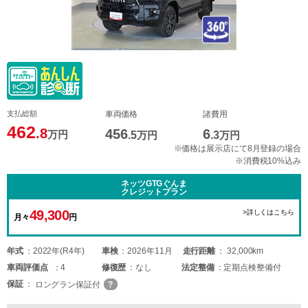
支払総額
車両価格
諸費用
462
.8
456
6
万円
.5
万円
.3
万円
※価格は展示店にて8月登録の場合
※消費税10%込み
ネッツGTGぐんま
クレジットプラン
49,300
>詳しくはこちら
月々
円
年式
2022年(R4年)
車検
2026年11月
走行距離
32,000km
車両
評価点
4
修復歴
なし
法定整備
定期点検整備付
保証
ロングラン保証付