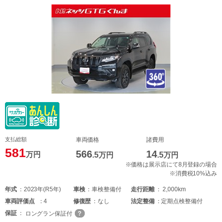
支払総額
車両価格
諸費用
581
566
14
万円
.5
万円
.5
万円
※価格は展示店にて8月登録の場合
※消費税10%込み
年式
2023年(R5年)
車検
車検整備付
走行距離
2,000km
車両
評価点
4
修復歴
なし
法定整備
定期点検整備付
保証
ロングラン保証付