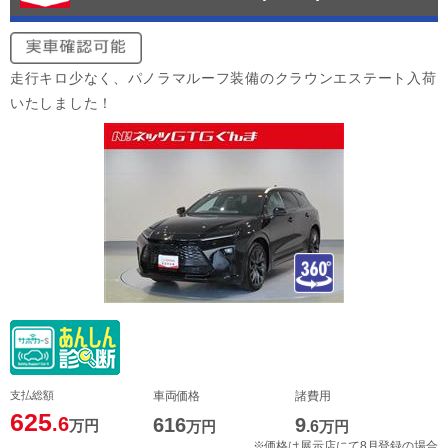
走行キロ少なく、パノラマルーフ装備のクラウンエステート入荷
いたしました！
支払総額
車両価格
諸費用
625
.6
616
9
万円
万円
.6
万円
※価格は展示店にて8月登録の場合