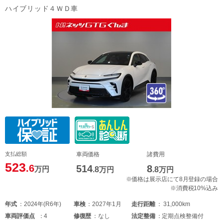
ハイブリッド４ＷＤ車
支払総額
車両価格
諸費用
523
.6
514
8
万円
.8
万円
.8
万円
※価格は展示店にて8月登録の場合
※消費税10%込み
年式
2024年(R6年)
車検
2027年1月
走行距離
31,000km
車両
評価点
4
修復歴
なし
法定整備
定期点検整備付