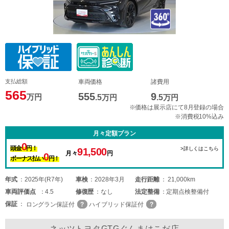
支払総額
車両価格
諸費用
565
555
9
万円
.5
万円
.5
万円
※価格は展示店にて8月登録の場合
※消費税10%込み
月々定額プラン
0
頭金
円！
>詳しくはこちら
91,500
月々
円
0
ボーナス払い
円！
年式
2025年(R7年)
車検
2028年3月
走行距離
21,000km
車両
評価点
4.5
修復歴
なし
法定整備
定期点検整備付
保証
ロングラン保証付
ハイブリッド保証付
ネッツトヨタGTGぐんまはこだ店