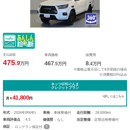
支払総額
車両価格
諸費用
475
.9
467
8
万円
.5
万円
.4
万円
※価格は展示店にて8月登録の場合
※消費税10%込み
ネッツGTGぐんま
クレジットプラン
41,800
>詳しくはこちら
月々
円
年式
2024年(R6年)
車検
車検整備付
走行距離
28,000km
車両
評価点
4.5
修復歴
なし
法定整備
定期点検整備付
保証
ロングラン保証付