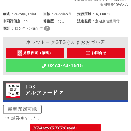
※消費税10%込み
年式
2025年(R7年)
車検
2028年5月
走行距離
4,000km
車両
評価点
5
修復歴
なし
法定整備
定期点検整備付
保証
ロングラン保証付
ネッツトヨタGTGぐんまおおづか店
見積依頼（無料）
お問合せ
0274-24-1515
トヨタ
アルファード Z
当社試乗車でした。