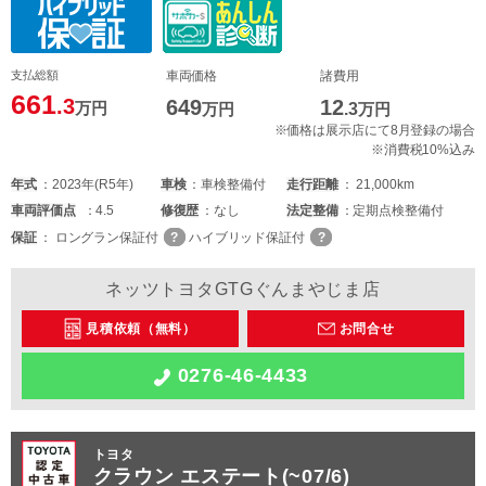
支払総額
車両価格
諸費用
661
.3
649
12
万円
万円
.3
万円
※価格は展示店にて8月登録の場合
※消費税10%込み
年式
2023年(R5年)
車検
車検整備付
走行距離
21,000km
車両
評価点
4.5
修復歴
なし
法定整備
定期点検整備付
保証
ロングラン保証付
ハイブリッド保証付
ネッツトヨタGTGぐんまやじま店
見積依頼（無料）
お問合せ
0276-46-4433
トヨタ
クラウン エステート(~07/6)