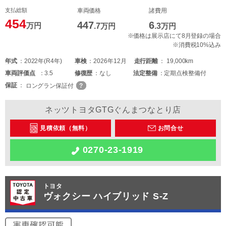
支払総額
車両価格
諸費用
454
447
6
万円
.7
万円
.3
万円
※価格は展示店にて8月登録の場合
※消費税10%込み
年式
2022年(R4年)
車検
2026年12月
走行距離
19,000km
車両
評価点
3.5
修復歴
なし
法定整備
定期点検整備付
保証
ロングラン保証付
ネッツトヨタGTGぐんまつなとり店
見積依頼（無料）
お問合せ
0270-23-1919
トヨタ
ヴォクシー ハイブリッド S-Z