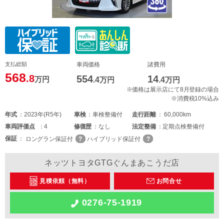
支払総額
車両価格
諸費用
568
.8
554
14
万円
.4
万円
.4
万円
※価格は展示店にて8月登録の場合
※消費税10%込み
年式
2023年(R5年)
車検
車検整備付
走行距離
60,000km
車両
評価点
4
修復歴
なし
法定整備
定期点検整備付
保証
ロングラン保証付
ハイブリッド保証付
ネッツトヨタGTGぐんまあこうだ店
見積依頼（無料）
お問合せ
0276-75-1919