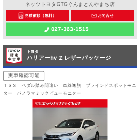
ネッツトヨタGTGぐんまとんやまち店
見積依頼（無料）
お問合せ
027-363-1515
トヨタ
ハリアーhv Z レザーパッケージ
ＴＳＳ ペダル踏み間違い 車線逸脱 ブラインドスポットモニ
ター パノラマミックビューモニター