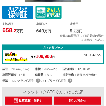
支払総額
車両価格
諸費用
658
.2
649
9
万円
万円
.2
万円
※価格は展示店にて8月登録の場合
※消費税10%込み
月々定額プラン
0
頭金
円！
>詳しくはこちら
106,900
月々
円
0
ボーナス払い
円！
年式
2024年(R6年)
車検
2027年2月
走行距離
12,000km
車両
評価点
4.5
修復歴
なし
法定整備
定期点検整備付
保証
ロングラン保証付
ハイブリッド保証付
ネッツトヨタGTGぐんまはこだ店
見積依頼（無料）
お問合せ