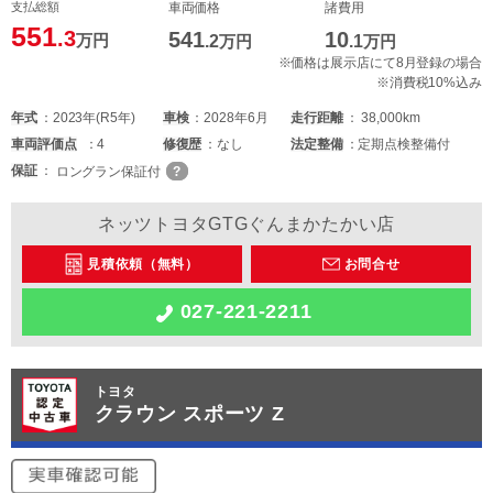
支払総額
車両価格
諸費用
551
.3
541
10
万円
.2
万円
.1
万円
※価格は展示店にて8月登録の場合
※消費税10%込み
年式
2023年(R5年)
車検
2028年6月
走行距離
38,000km
車両
評価点
4
修復歴
なし
法定整備
定期点検整備付
保証
ロングラン保証付
ネッツトヨタGTGぐんまかたかい店
見積依頼（無料）
お問合せ
027-221-2211
トヨタ
クラウン スポーツ Z