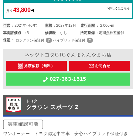
43,800
>詳しくはこちら
月々
円
年式
2024年(R6年)
車検
2027年12月
走行距離
2,000km
車両
評価点
5
修復歴
なし
法定整備
定期点検整備付
保証
ロングラン保証付
ハイブリッド保証付
ネッツトヨタGTGぐんまとんやまち店
見積依頼（無料）
お問合せ
027-363-1515
トヨタ
クラウン スポーツ Z
ワンオーナー トヨタ認定中古車 安心ハイブリッド保証付き