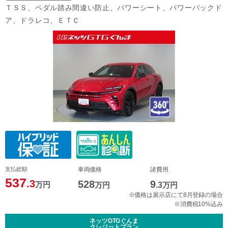
ＴＳＳ、ペダル踏み間違い防止、パワーシート、パワーバックド
ア、ドラレコ、ＥＴＣ
支払総額
車両価格
諸費用
537
.3
528
9
万円
万円
.3
万円
※価格は展示店にて8月登録の場合
※消費税10%込み
ネッツGTGぐんま
クレジットプラン