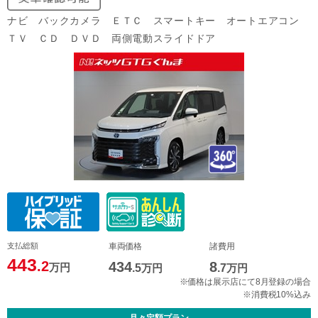
ナビ バックカメラ ＥＴＣ スマートキー オートエアコン
ＴＶ ＣＤ ＤＶＤ 両側電動スライドドア
支払総額
車両価格
諸費用
443
.2
434
8
万円
.5
万円
.7
万円
※価格は展示店にて8月登録の場合
※消費税10%込み
月々定額プラン