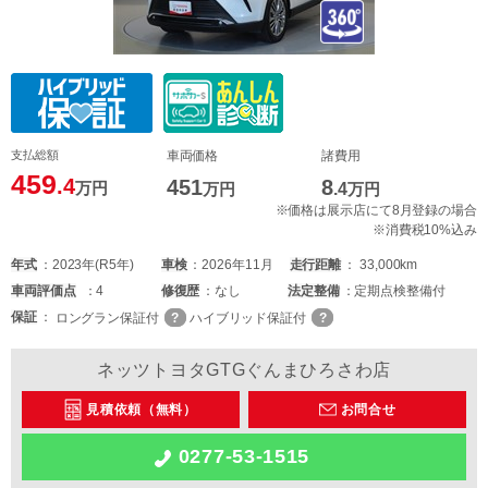
支払総額
車両価格
諸費用
459
.4
451
8
万円
万円
.4
万円
※価格は展示店にて8月登録の場合
※消費税10%込み
年式
2023年(R5年)
車検
2026年11月
走行距離
33,000km
車両
評価点
4
修復歴
なし
法定整備
定期点検整備付
保証
ロングラン保証付
ハイブリッド保証付
ネッツトヨタGTGぐんまひろさわ店
見積依頼（無料）
お問合せ
0277-53-1515