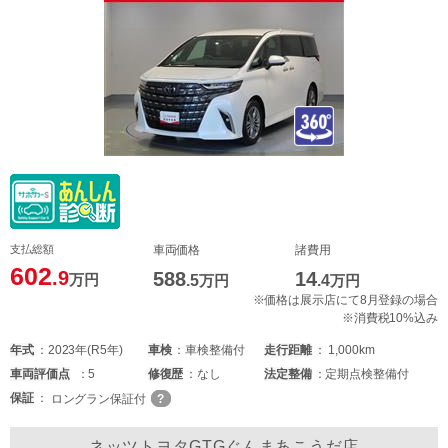
支払総額
車両価格
諸費用
602
.9
588
14
万円
.5
万円
.4
万円
※価格は展示店にて8月登録の場合
※消費税10%込み
年式
2023年(R5年)
車検
車検整備付
走行距離
1,000km
車両
評価点
5
修復歴
なし
法定整備
定期点検整備付
保証
ロングラン保証付
ネッツトヨタGTGぐんまあこうだ店