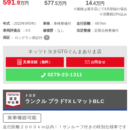
591
.9
577
14
万円
.5
万円
.4
万円
※価格は展示店にて8月登録の場合
※消費税10%込み
年式
2023年(R5年)
車検
車検整備付
走行距離
667km
車両
評価点
4.5
修復歴
なし
法定整備
定期点検整備付
保証
ロングラン保証付
ネッツトヨタGTGぐんまありま店
見積依頼（無料）
お問合せ
0279-23-1311
トヨタ
ランクル プラドTX LマットBLC
走行距離２０００ｋｍ以内！！サンルーフ付きの特別仕様車です