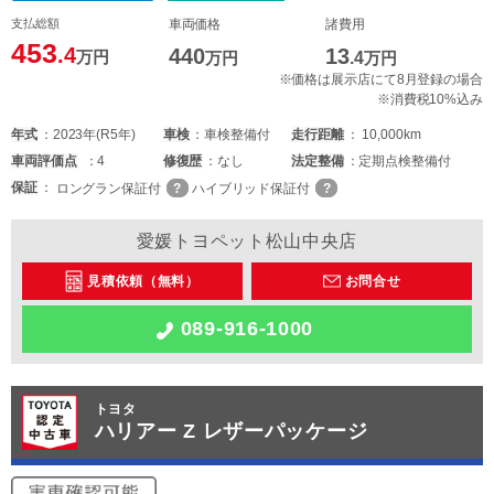
支払総額
車両価格
諸費用
453
.4
440
13
万円
万円
.4
万円
※価格は展示店にて8月登録の場合
※消費税10%込み
年式
2023年(R5年)
車検
車検整備付
走行距離
10,000km
車両
評価点
4
修復歴
なし
法定整備
定期点検整備付
保証
ロングラン保証付
ハイブリッド保証付
愛媛トヨペット松山中央店
見積依頼（無料）
お問合せ
089-916-1000
トヨタ
ハリアー Z レザーパッケージ