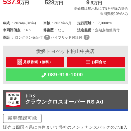
537
.9
528
9
万円
万円
.9
万円
※価格は展示店にて8月登録の場合
※消費税10%込み
年式
2024年(R6年)
車検
2027年6月
走行距離
17,000km
車両
評価点
4.5
修復歴
なし
法定整備
定期点検整備付
保証
ロングラン保証付
ハイブリッド保証付
愛媛トヨペット松山中央店
見積依頼（無料）
お問合せ
089-916-1000
トヨタ
クラウンクロスオーバー RS Ad
販売は四国４県にお住まいで弊社のメンテナンスパックのご加入