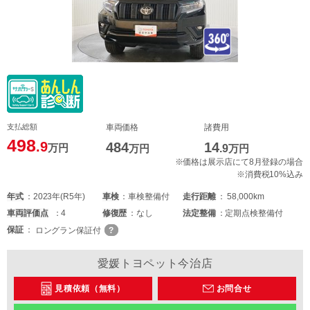
支払総額
車両価格
諸費用
498
.9
484
14
万円
万円
.9
万円
※価格は展示店にて8月登録の場合
※消費税10%込み
年式
2023年(R5年)
車検
車検整備付
走行距離
58,000km
車両
評価点
4
修復歴
なし
法定整備
定期点検整備付
保証
ロングラン保証付
愛媛トヨペット今治店
見積依頼（無料）
お問合せ