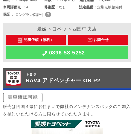
年式
2024年(R6年)
車検
2027年10月
走行距離
13,000km
車両
評価点
4
修復歴
なし
法定整備
定期点検整備付
保証
ロングラン保証付
愛媛トヨペット四国中央店
見積依頼（無料）
お問合せ
0896-58-5252
トヨタ
RAV4 アドベンチャー OR P2
販売は四国４県にお住まいで弊社のメンテナンスパックのご加入
を検討いただける方に限らせていただきます。