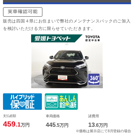
販売は四国４県にお住まいで弊社のメンテナンスパックのご加入
を検討いただける方に限らせていただきます。
支払総額
車両価格
諸費用
459
.1
445
13
万円
.5
万円
.6
万円
※価格は展示店にて8月登録の場合