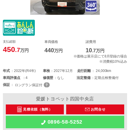
支払総額
車両価格
諸費用
450
.7
440
10
万円
万円
.7
万円
※価格は展示店にて8月登録の場合
※消費税10%込み
年式
2022年(R4年)
車検
2027年12月
走行距離
24,000km
車両
評価点
4
修復歴
なし
法定整備
定期点検整備付
保証
ロングラン保証付
愛媛トヨペット四国中央店
見積依頼（無料）
お問合せ
0896-58-5252