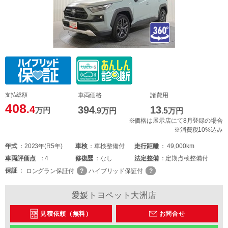
支払総額
車両価格
諸費用
408
.4
394
13
万円
.9
万円
.5
万円
※価格は展示店にて8月登録の場合
※消費税10%込み
年式
2023年(R5年)
車検
車検整備付
走行距離
49,000km
車両
評価点
4
修復歴
なし
法定整備
定期点検整備付
保証
ロングラン保証付
ハイブリッド保証付
愛媛トヨペット大洲店
見積依頼（無料）
お問合せ