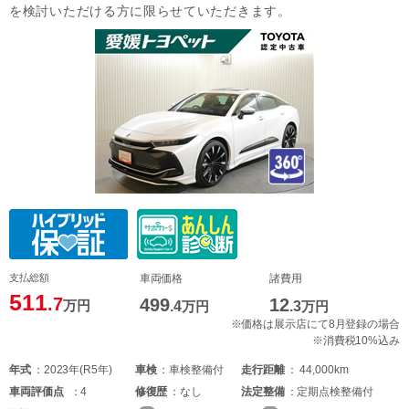
を検討いただける方に限らせていただきます。
支払総額
車両価格
諸費用
511
.7
499
12
万円
.4
万円
.3
万円
※価格は展示店にて8月登録の場合
※消費税10%込み
年式
2023年(R5年)
車検
車検整備付
走行距離
44,000km
車両
評価点
4
修復歴
なし
法定整備
定期点検整備付