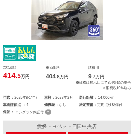
支払総額
車両価格
諸費用
414
.5
404
9
万円
.8
万円
.7
万円
※価格は展示店にて8月登録の場合
※消費税10%込み
年式
2025年(R7年)
車検
2028年2月
走行距離
14,000km
車両
評価点
4
修復歴
なし
法定整備
定期点検整備付
保証
ロングラン保証付
愛媛トヨペット四国中央店