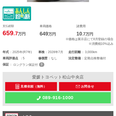
支払総額
車両価格
諸費用
659
.7
649
10
万円
万円
.7
万円
※価格は展示店にて8月登録の場合
※消費税10%込み
年式
2025年(R7年)
車検
2028年7月
走行距離
3,000km
車両
評価点
5
修復歴
なし
法定整備
定期点検整備付
保証
ロングラン保証付
愛媛トヨペット松山中央店
見積依頼（無料）
お問合せ
089-916-1000