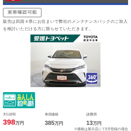
販売は四国４県にお住まいで弊社のメンテナンスパックのご加入
を検討いただける方に限らせていただきます。
支払総額
車両価格
諸費用
398
385
13
万円
万円
万円
※価格は展示店にて8月登録の場合