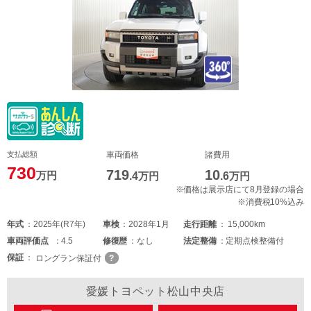
支払総額
車両価格
諸費用
730
719
10
万円
.4
万円
.6
万円
※価格は展示店にて8月登録の場合
※消費税10%込み
年式
2025年(R7年)
車検
2028年1月
走行距離
15,000km
車両
評価点
4.5
修復歴
なし
法定整備
定期点検整備付
保証
ロングラン保証付
愛媛トヨペット松山中央店