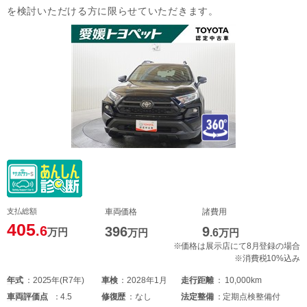
を検討いただける方に限らせていただきます。
支払総額
車両価格
諸費用
405
.6
396
9
万円
万円
.6
万円
※価格は展示店にて8月登録の場合
※消費税10%込み
年式
2025年(R7年)
車検
2028年1月
走行距離
10,000km
車両
評価点
4.5
修復歴
なし
法定整備
定期点検整備付