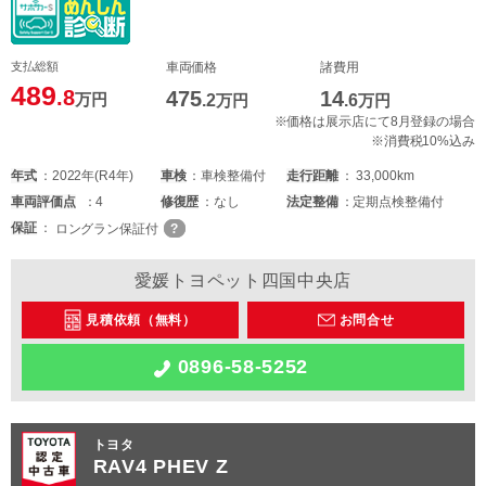
支払総額
車両価格
諸費用
489
.8
475
14
万円
.2
万円
.6
万円
※価格は展示店にて8月登録の場合
※消費税10%込み
年式
2022年(R4年)
車検
車検整備付
走行距離
33,000km
車両
評価点
4
修復歴
なし
法定整備
定期点検整備付
保証
ロングラン保証付
愛媛トヨペット四国中央店
見積依頼（無料）
お問合せ
0896-58-5252
トヨタ
RAV4 PHEV Z