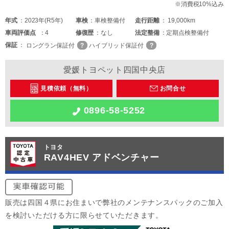
※消費税10%込み
年式
2023年(R5年)
車検
車検整備付
走行距離
19,000km
車両
評価点
4
修復歴
なし
法定整備
定期点検整備付
保証
ロングラン保証付
ハイブリッド保証付
愛媛トヨペット四国中央店
見積依頼（無料）
お問合せ
0896-58-5252
トヨタ
RAV4HEV アドベンチャー
販売は四国４県にお住まいで弊社のメンテナンスパックのご加入
を検討いただける方に限らせていただきます。