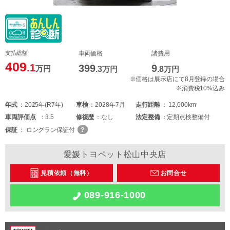
支払総額
車両価格
諸費用
409
.1
399
9
万円
.3
万円
.8
万円
※価格は展示店にて8月登録の場合
※消費税10%込み
年式
2025年(R7年)
車検
2028年7月
走行距離
12,000km
車両
評価点
3.5
修復歴
なし
法定整備
定期点検整備付
保証
ロングラン保証付
愛媛トヨペット松山中央店
見積依頼（無料）
お問合せ
089-916-1000