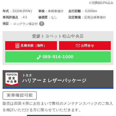
※消費税10%込み
年式
2023年(R5年)
車検
車検整備付
走行距離
9,000km
車両
評価点
4.5
修復歴
なし
法定整備
定期点検整備付
保証
ロングラン保証付
愛媛トヨペット松山中央店
見積依頼（無料）
お問合せ
089-916-1000
トヨタ
ハリアー Z レザーパッケージ
販売は四国４県にお住まいで弊社のメンテナンスパックのご加入
を検討いただける方に限らせていただきます。