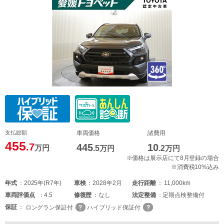
支払総額
車両価格
諸費用
455
.7
445
10
万円
.5
万円
.2
万円
※価格は展示店にて8月登録の場合
※消費税10%込み
年式
2025年(R7年)
車検
2028年2月
走行距離
11,000km
車両
評価点
4.5
修復歴
なし
法定整備
定期点検整備付
保証
ロングラン保証付
ハイブリッド保証付