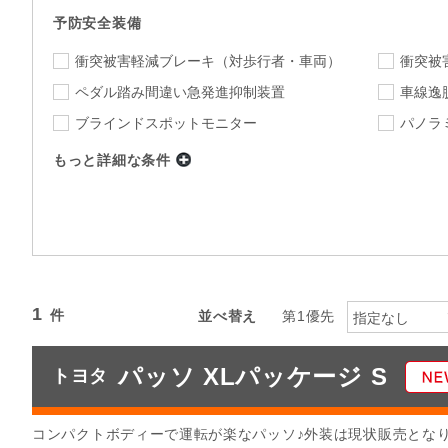
予防安全装備
衝突被害軽減ブレーキ
（対歩行者・車両）
衝突被
ペダル踏み間違い急発進抑制装置
車線逸
ブラインドスポットモニター
パノラ
もっと詳細な条件
店舗
指定なし
店舗を選択
下限
上限
年式
～
指定なし
ミッション
1
並べ替え
第1優先
指定なし
指定なし
駆動方式
パッソ XLパッケージ S
トヨタ
カラー
指定なし
指定
カーナビ
TV
コンパクトボディーで運転が楽なパッソ♪外装は現状販売とな