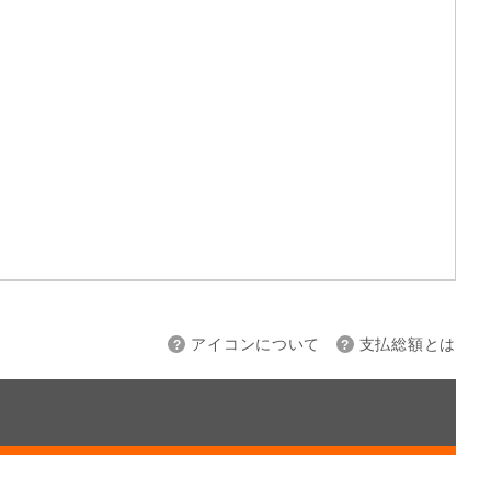
上限
～
アイコンについて
支払総額とは
接続
バックカメラ
スマートキー
ETC