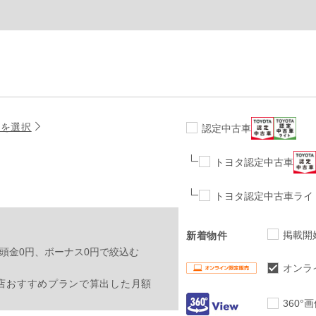
名を選択
認定中古車
トヨタ認定中古車
トヨタ認定中古車ライ
掲載開
新着物件
頭金0円、ボーナス0円で絞込む
オンラ
店おすすめプランで算出した月額
360