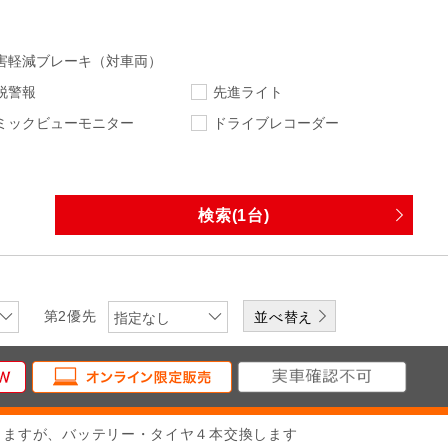
害軽減ブレーキ（対車両）
脱警報
先進ライト
ミックビューモニター
ドライブレコーダー
指定なし
指定なし
走行距離
車検
指定なし
下限
エンジン
排気量
第2優先
指定なし
ワンオーナー
修復歴無
なし
DVD
CD
メディアプレーヤー
りますが、バッテリー・タイヤ４本交換します