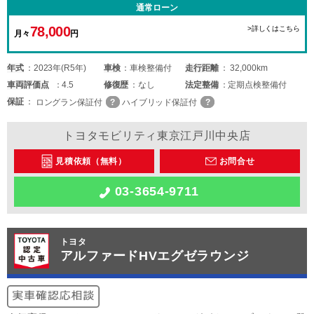
通常ローン
78,000
>詳しくはこちら
月々
円
年式
2023年(R5年)
車検
車検整備付
走行距離
32,000km
車両
評価点
4.5
修復歴
なし
法定整備
定期点検整備付
保証
ロングラン保証付
ハイブリッド保証付
トヨタモビリティ東京江戸川中央店
見積依頼（無料）
お問合せ
03-3654-9711
トヨタ
アルファードHVエグゼラウンジ