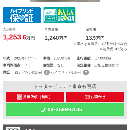
支払総額
車両価格
諸費用
1,253
.5
1,240
13
万円
万円
.5
万円
※価格は展示店にて8月登録の場合
※消費税10%込み
年式
2025年(R7年)
車検
2028年3月
走行距離
17,000km
車両
評価点
4.5
修復歴
なし
法定整備
定期点検整備付
保証
ロングラン保証付
ハイブリッド保証付
トヨタモビリティ東京有明店
見積依頼（無料）
お問合せ
03-3599-5135