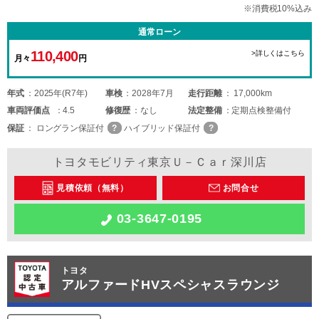
※消費税10%込み
通常ローン
110,400
>詳しくはこちら
月々
円
年式
2025年(R7年)
車検
2028年7月
走行距離
17,000km
車両
評価点
4.5
修復歴
なし
法定整備
定期点検整備付
保証
ロングラン保証付
ハイブリッド保証付
トヨタモビリティ東京Ｕ－Ｃａｒ深川店
見積依頼（無料）
お問合せ
03-3647-0195
トヨタ
アルファードHVスペシャスラウンジ