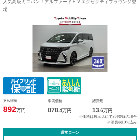
人気高級ミニバン！アルファードＨＶエグゼクティブラウンジ登
場！
支払総額
車両価格
諸費用
892
878
13
万円
.4
万円
.6
万円
※価格は展示店にて8月登録の場合
※消費税10%込み
通常ローン