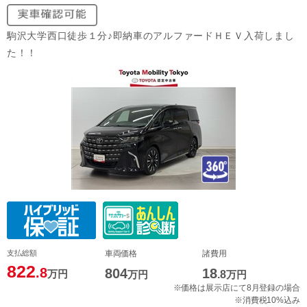
駒沢大学西口徒歩１分♪即納車のアルファードＨＥＶ入荷しまし
た！！
支払総額
車両価格
諸費用
822
.8
804
18
万円
万円
.8
万円
※価格は展示店にて8月登録の場合
※消費税10%込み