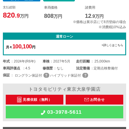
支払総額
車両価格
諸費用
820
.9
808
12
万円
万円
.9
万円
※価格は展示店にて8月登録の場合
※消費税10%込み
通常ローン
100,100
>詳しくはこちら
月々
円
年式
2024年(R6年)
車検
2027年5月
走行距離
25,000km
車両
評価点
4.5
修復歴
なし
法定整備
定期点検整備付
保証
ロングラン保証付
ハイブリッド保証付
トヨタモビリティ東京大泉学園店
見積依頼（無料）
お問合せ
03-3978-5611