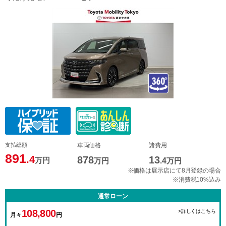
支払総額
車両価格
諸費用
891
.4
878
13
万円
万円
.4
万円
※価格は展示店にて8月登録の場合
※消費税10%込み
通常ローン
108,800
>詳しくはこちら
月々
円