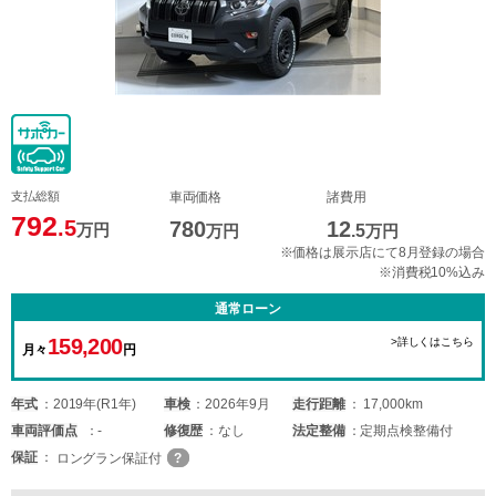
支払総額
車両価格
諸費用
792
.5
780
12
万円
万円
.5
万円
※価格は展示店にて8月登録の場合
※消費税10%込み
通常ローン
159,200
>詳しくはこちら
月々
円
年式
2019年(R1年)
車検
2026年9月
走行距離
17,000km
車両
評価点
-
修復歴
なし
法定整備
定期点検整備付
保証
ロングラン保証付