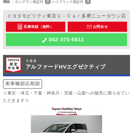
保証
ロングラン保証付
ハイブリッド保証付
トヨタモビリティ東京Ｕ－Ｃａｒ多摩ニュータウン店
見積依頼（無料）
お問合せ
042-375-5611
トヨタ
アルファードHVエグゼクティブ
☆東京・埼玉・千葉・神奈川・茨城・山梨への販売に限らせてい
ただきます☆