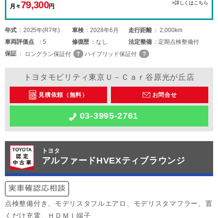
79,300
>詳しくはこちら
月々
円
年式
2025年(R7年)
車検
2028年6月
走行距離
2,000km
車両
評価点
5
修復歴
なし
法定整備
定期点検整備付
保証
ロングラン保証付
ハイブリッド保証付
トヨタモビリティ東京Ｕ－Ｃａｒ谷原光が丘店
見積依頼（無料）
お問合せ
03-3995-2761
トヨタ
アルファードHVEXティブラウンジ
点検整備付き、モデリスタフルエアロ、モデリスタマフラー、置
くだけ充電、ＨＤＭＩ端子