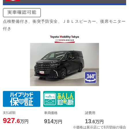
点検整備付き、衝突予防安全、ＪＢＬスピーカー、後席モニター
付き
支払総額
車両価格
諸費用
927
.6
914
13
万円
万円
.6
万円
※価格は展示店にて8月登録の場合