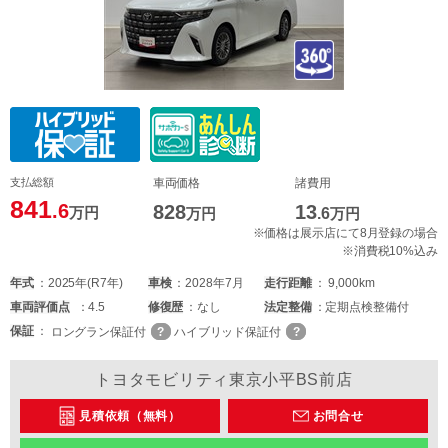
支払総額
車両価格
諸費用
841
.6
828
13
万円
万円
.6
万円
※価格は展示店にて8月登録の場合
※消費税10%込み
年式
2025年(R7年)
車検
2028年7月
走行距離
9,000km
車両
評価点
4.5
修復歴
なし
法定整備
定期点検整備付
保証
ロングラン保証付
ハイブリッド保証付
トヨタモビリティ東京小平BS前店
見積依頼（無料）
お問合せ