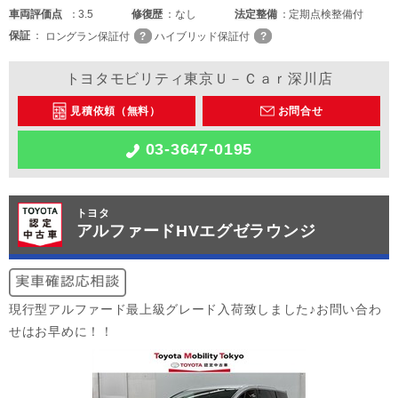
車両
評価点
3.5
修復歴
なし
法定整備
定期点検整備付
保証
ロングラン保証付
ハイブリッド保証付
トヨタモビリティ東京Ｕ－Ｃａｒ深川店
見積依頼（無料）
お問合せ
03-3647-0195
トヨタ
アルファードHVエグゼラウンジ
現行型アルファード最上級グレード入荷致しました♪お問い合わ
せはお早めに！！