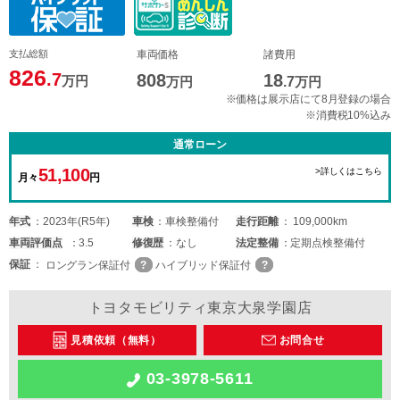
支払総額
車両価格
諸費用
826
.7
808
18
万円
万円
.7
万円
※価格は展示店にて8月登録の場合
※消費税10%込み
通常ローン
51,100
>詳しくはこちら
月々
円
年式
2023年(R5年)
車検
車検整備付
走行距離
109,000km
車両
評価点
3.5
修復歴
なし
法定整備
定期点検整備付
保証
ロングラン保証付
ハイブリッド保証付
トヨタモビリティ東京大泉学園店
見積依頼（無料）
お問合せ
03-3978-5611