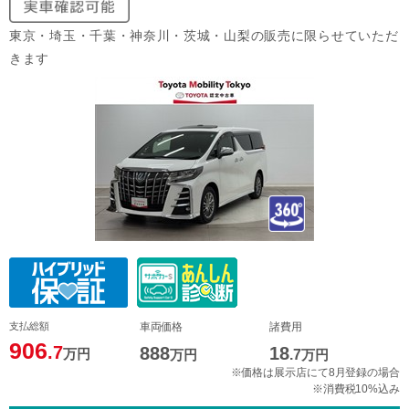
東京・埼玉・千葉・神奈川・茨城・山梨の販売に限らせていただ
きます
支払総額
車両価格
諸費用
906
.7
888
18
万円
万円
.7
万円
※価格は展示店にて8月登録の場合
※消費税10%込み