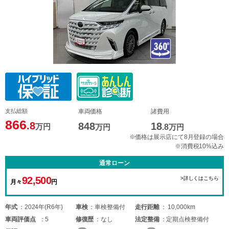
支払総額
車両価格
諸費用
866
.8
848
18
万円
万円
.8
万円
※価格は展示店にて8月登録の場合
※消費税10%込み
通常ローン
92,500
>詳しくはこちら
月々
円
年式
2024年(R6年)
車検
車検整備付
走行距離
10,000km
車両
評価点
5
修復歴
なし
法定整備
定期点検整備付