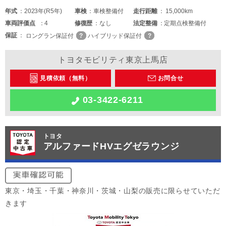
年式
2023年(R5年)
車検
車検整備付
走行距離
15,000km
車両
評価点
4
修復歴
なし
法定整備
定期点検整備付
保証
ロングラン保証付
ハイブリッド保証付
トヨタモビリティ東京上馬店
見積依頼（無料）
お問合せ
03-3422-6211
トヨタ
アルファードHVエグゼラウンジ
東京・埼玉・千葉・神奈川・茨城・山梨の販売に限らせていただ
きます