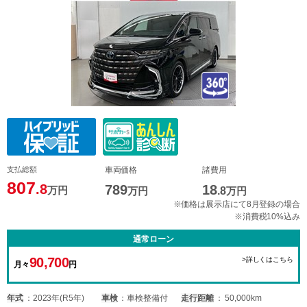
支払総額
車両価格
諸費用
807
.8
789
18
万円
万円
.8
万円
※価格は展示店にて8月登録の場合
※消費税10%込み
通常ローン
90,700
>詳しくはこちら
月々
円
年式
2023年(R5年)
車検
車検整備付
走行距離
50,000km