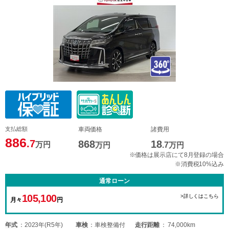
支払総額
車両価格
諸費用
886
.7
868
18
万円
万円
.7
万円
※価格は展示店にて8月登録の場合
※消費税10%込み
通常ローン
105,100
>詳しくはこちら
月々
円
年式
2023年(R5年)
車検
車検整備付
走行距離
74,000km