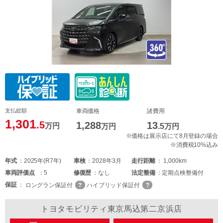
支払総額
車両価格
諸費用
1,301
.5
1,288
13
万円
万円
.5
万円
※価格は展示店にて8月登録の場合
※消費税10%込み
年式
2025年(R7年)
車検
2028年3月
走行距離
1,000km
車両
評価点
5
修復歴
なし
法定整備
定期点検整備付
保証
ロングラン保証付
ハイブリッド保証付
トヨタモビリティ東京馬込第二京浜店