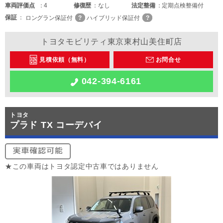
車両
評価点
4
修復歴
なし
法定整備
定期点検整備付
保証
ロングラン保証付
ハイブリッド保証付
トヨタモビリティ東京東村山美住町店
見積依頼（無料）
お問合せ
042-394-6161
トヨタ
プラド TX コーデバイ
★この車両はトヨタ認定中古車ではありません