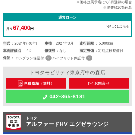
※価格は展示店にて8月登録の場合
※消費税10%込み
通常ローン
67,400
>詳しくはこちら
月々
円
年式
2024年(R6年)
車検
2027年3月
走行距離
5,000km
車両
評価点
4.5
修復歴
なし
法定整備
定期点検整備付
保証
ロングラン保証付
ハイブリッド保証付
トヨタモビリティ東京府中の森店
見積依頼（無料）
お問合せ
042-365-8181
トヨタ
アルファードHV エグゼラウンジ