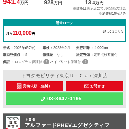
941
.4
928
13
万円
万円
.4
万円
※価格は展示店にて8月登録の場合
※消費税10%込み
通常ローン
110,000
>詳しくはこちら
月々
円
年式
2025年(R7年)
車検
2028年2月
走行距離
4,000km
車両
評価点
5
修復歴
なし
法定整備
定期点検整備付
保証
ロングラン保証付
ハイブリッド保証付
トヨタモビリティ東京Ｕ－Ｃａｒ深川店
見積依頼（無料）
お問合せ
03-3647-0195
トヨタ
アルファードPHEVエグゼクティフ