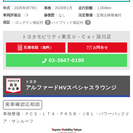
年式
2025年(R7年)
車検
2028年1月
走行距離
1,000km
車両
評価点
5
修復歴
なし
法定整備
定期点検整備付
保証
ロングラン保証付
ハイブリッド保証付
トヨタモビリティ東京Ｕ－Ｃａｒ深川店
見積依頼（無料）
お問合せ
03-3647-0195
トヨタ
アルファードHVスペシャスラウンジ
車検整備・ＰＣＳ・ＬＴＡ・ＰＫＳＢ・ＪＢＬ・パワーバックド
ア・サンルーフ