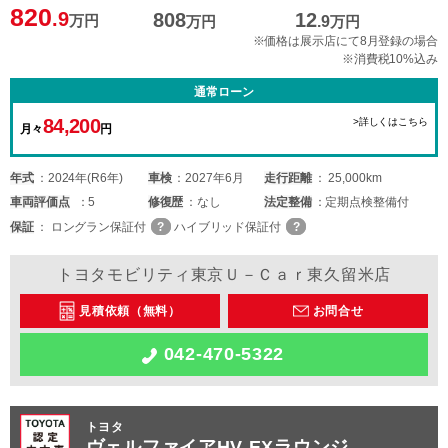
820
.9
808
12
万円
万円
.9
万円
※価格は展示店にて8月登録の場合
※消費税10%込み
通常ローン
84,200
>詳しくはこちら
月々
円
年式
2024年(R6年)
車検
2027年6月
走行距離
25,000km
車両
評価点
5
修復歴
なし
法定整備
定期点検整備付
保証
ロングラン保証付
ハイブリッド保証付
トヨタモビリティ東京Ｕ－Ｃａｒ東久留米店
見積依頼（無料）
お問合せ
042-470-5322
トヨタ
ヴェルファイアHV EXラウンジ