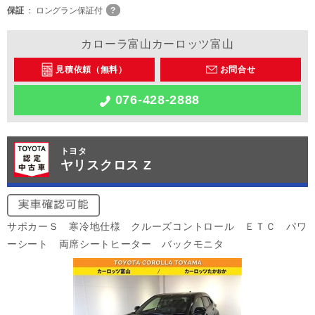
保証
ロングラン保証付
カローラ富山カーロッツ富山
見積依頼（無料）
お問合せ
076-428-2888
トヨタ
ヤリスクロス Z
サポカーＳ 寒冷地仕様 クルーズコントロール ＥＴＣ パワ
ーシート 両席シートヒーター バックモニタ