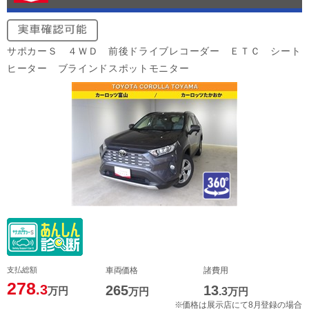
サポカーＳ ４ＷＤ 前後ドライブレコーダー ＥＴＣ シート
ヒーター ブラインドスポットモニター
支払総額
車両価格
諸費用
278
.3
265
13
万円
万円
.3
万円
※価格は展示店にて8月登録の場合