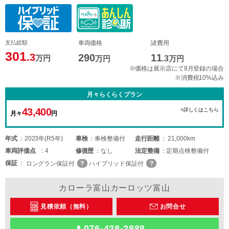
支払総額
車両価格
諸費用
301
.3
290
11
万円
万円
.3
万円
※価格は展示店にて8月登録の場合
※消費税10%込み
月々らくらくプラン
43,400
>詳しくはこちら
月々
円
年式
2023年(R5年)
車検
車検整備付
走行距離
21,000km
車両
評価点
4
修復歴
なし
法定整備
定期点検整備付
保証
ロングラン保証付
ハイブリッド保証付
カローラ富山カーロッツ富山
見積依頼（無料）
お問合せ
076-428-2888