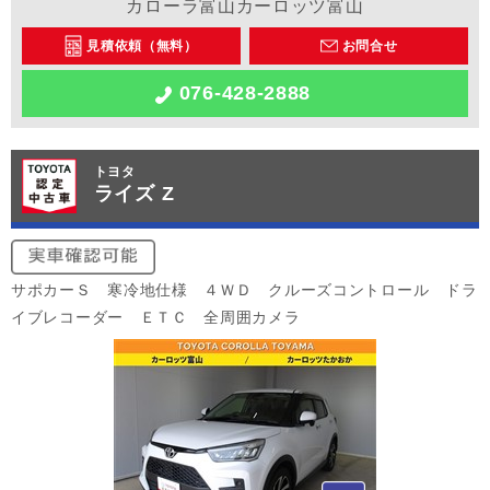
カローラ富山カーロッツ富山
見積依頼（無料）
お問合せ
076-428-2888
トヨタ
ライズ Z
サポカーＳ 寒冷地仕様 ４ＷＤ クルーズコントロール ドラ
イブレコーダー ＥＴＣ 全周囲カメラ