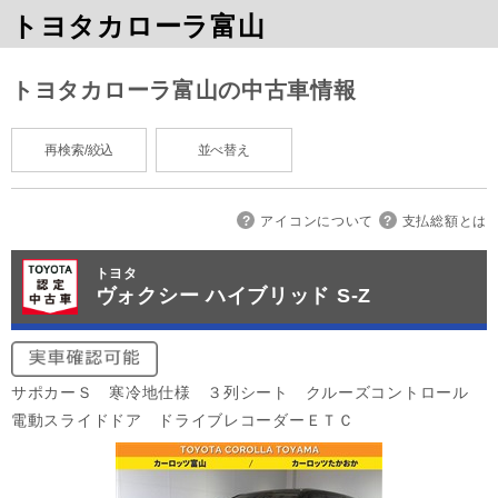
トヨタカローラ富山
トヨタカローラ富山の中古車情報
再検索/絞込
並べ替え
アイコンについて
支払総額とは
トヨタ
ヴォクシー ハイブリッド S-Z
サポカーＳ 寒冷地仕様 ３列シート クルーズコントロール
電動スライドドア ドライブレコーダーＥＴＣ