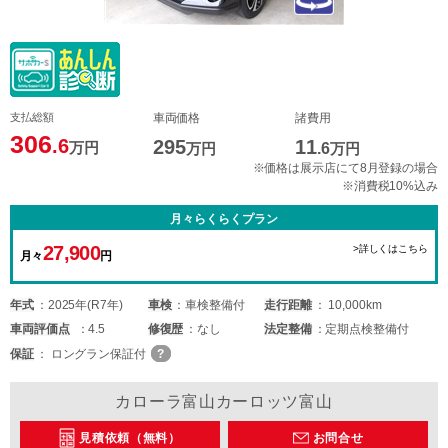
支払総額
車両価格
諸費用
306
.6
295
11
万円
万円
.6
万円
※価格は展示店にて8月登録の場合
※消費税10%込み
月々らくらくプラン
27,900
>詳しくはこちら
月々
円
年式
2025年(R7年)
車検
車検整備付
走行距離
10,000km
車両
評価点
4.5
修復歴
なし
法定整備
定期点検整備付
保証
ロングラン保証付
カローラ富山カーロッツ富山
見積依頼（無料）
お問合せ