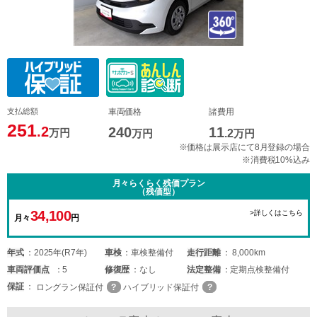
支払総額
車両価格
諸費用
251
.2
240
11
万円
万円
.2
万円
※価格は展示店にて8月登録の場合
※消費税10%込み
月々らくらく残価プラン
（残価型）
34,100
>詳しくはこちら
月々
円
年式
2025年(R7年)
車検
車検整備付
走行距離
8,000km
車両
評価点
5
修復歴
なし
法定整備
定期点検整備付
保証
ロングラン保証付
ハイブリッド保証付