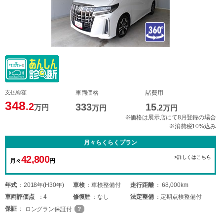
支払総額
車両価格
諸費用
348
.2
333
15
万円
万円
.2
万円
※価格は展示店にて8月登録の場合
※消費税10%込み
月々らくらくプラン
42,800
>詳しくはこちら
月々
円
年式
2018年(H30年)
車検
車検整備付
走行距離
68,000km
車両
評価点
4
修復歴
なし
法定整備
定期点検整備付
保証
ロングラン保証付