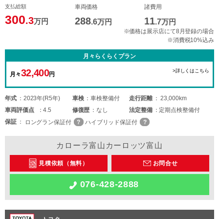
支払総額
車両価格
諸費用
300
.3
288
11
万円
.6
万円
.7
万円
※価格は展示店にて8月登録の場合
※消費税10%込み
月々らくらくプラン
32,400
>詳しくはこちら
月々
円
年式
2023年(R5年)
車検
車検整備付
走行距離
23,000km
車両
評価点
4.5
修復歴
なし
法定整備
定期点検整備付
保証
ロングラン保証付
ハイブリッド保証付
カローラ富山カーロッツ富山
見積依頼（無料）
お問合せ
076-428-2888