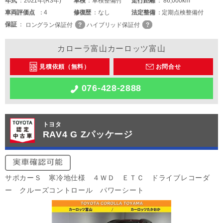
年式
2021年(R3年)
車検
車検整備付
走行距離
86,000km
車両
評価点
4
修復歴
なし
法定整備
定期点検整備付
保証
ロングラン保証付
ハイブリッド保証付
カローラ富山カーロッツ富山
見積依頼（無料）
お問合せ
076-428-2888
トヨタ
RAV4 G Zパッケージ
サポカーＳ 寒冷地仕様 ４ＷＤ ＥＴＣ ドライブレコーダ
ー クルーズコントロール パワーシート