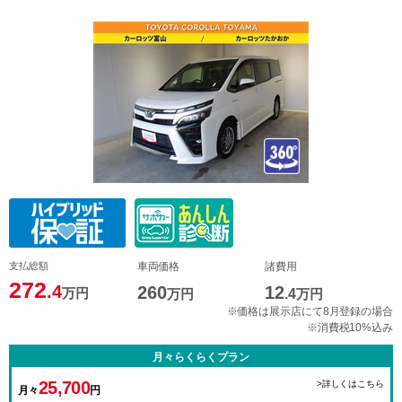
支払総額
車両価格
諸費用
272
.4
260
12
万円
万円
.4
万円
※価格は展示店にて8月登録の場合
※消費税10%込み
月々らくらくプラン
25,700
>詳しくはこちら
月々
円