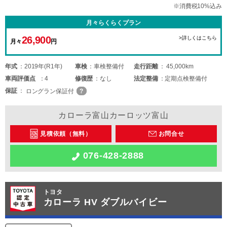
※消費税10%込み
月々らくらくプラン
26,900
>詳しくはこちら
月々
円
年式
2019年(R1年)
車検
車検整備付
走行距離
45,000km
車両
評価点
4
修復歴
なし
法定整備
定期点検整備付
保証
ロングラン保証付
カローラ富山カーロッツ富山
見積依頼（無料）
お問合せ
076-428-2888
トヨタ
カローラ HV ダブルバイビー