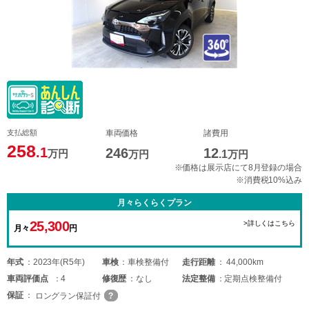
支払総額
車両価格
諸費用
258
.1
246
12
万円
万円
.1
万円
※価格は展示店にて8月登録の場合
※消費税10%込み
月々らくらくプラン
25,300
>詳しくはこちら
月々
円
年式
2023年(R5年)
車検
車検整備付
走行距離
44,000km
車両
評価点
4
修復歴
なし
法定整備
定期点検整備付
保証
ロングラン保証付