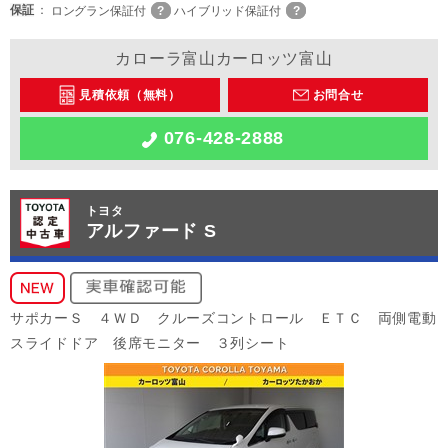
保証
ロングラン保証付
ハイブリッド保証付
カローラ富山カーロッツ富山
見積依頼（無料）
お問合せ
076-428-2888
トヨタ
アルファード S
サポカーＳ ４ＷＤ クルーズコントロール ＥＴＣ 両側電動
スライドドア 後席モニター ３列シート