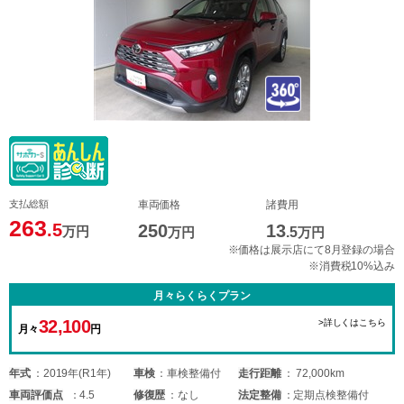
支払総額
車両価格
諸費用
263
.5
250
13
万円
万円
.5
万円
※価格は展示店にて8月登録の場合
※消費税10%込み
月々らくらくプラン
32,100
>詳しくはこちら
月々
円
年式
2019年(R1年)
車検
車検整備付
走行距離
72,000km
車両
評価点
4.5
修復歴
なし
法定整備
定期点検整備付