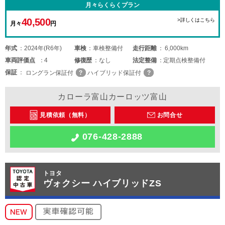
月々らくらくプラン
40,500
>詳しくはこちら
月々
円
年式
2024年(R6年)
車検
車検整備付
走行距離
6,000km
車両
評価点
4
修復歴
なし
法定整備
定期点検整備付
保証
ロングラン保証付
ハイブリッド保証付
カローラ富山カーロッツ富山
見積依頼（無料）
お問合せ
076-428-2888
トヨタ
ヴォクシー ハイブリッドZS