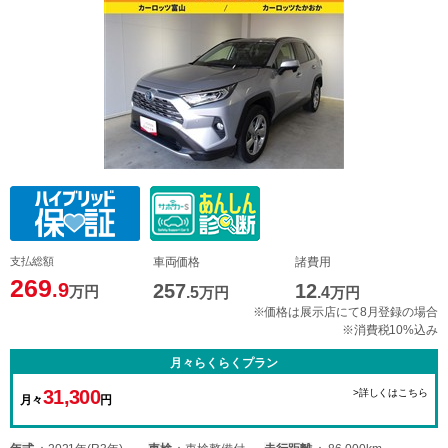
支払総額
車両価格
諸費用
269
.9
257
12
万円
.5
万円
.4
万円
※価格は展示店にて8月登録の場合
※消費税10%込み
月々らくらくプラン
31,300
>詳しくはこちら
月々
円