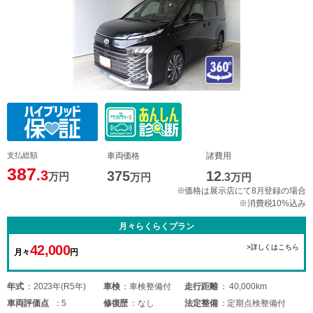
支払総額
車両価格
諸費用
387
.3
375
12
万円
万円
.3
万円
※価格は展示店にて8月登録の場合
※消費税10%込み
月々らくらくプラン
42,000
>詳しくはこちら
月々
円
年式
2023年(R5年)
車検
車検整備付
走行距離
40,000km
車両
評価点
5
修復歴
なし
法定整備
定期点検整備付