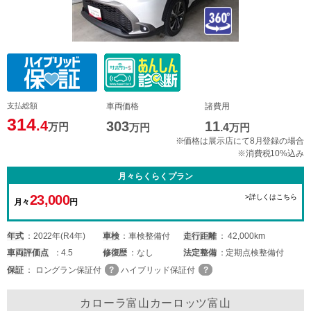
支払総額
車両価格
諸費用
314
.4
303
11
万円
万円
.4
万円
※価格は展示店にて8月登録の場合
※消費税10%込み
月々らくらくプラン
23,000
>詳しくはこちら
月々
円
年式
2022年(R4年)
車検
車検整備付
走行距離
42,000km
車両
評価点
4.5
修復歴
なし
法定整備
定期点検整備付
保証
ロングラン保証付
ハイブリッド保証付
カローラ富山カーロッツ富山