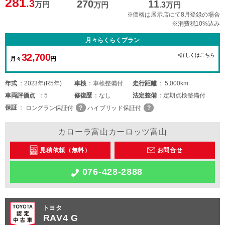
281
.3
270
11
万円
万円
.3
万円
※価格は展示店にて8月登録の場合
※消費税10%込み
月々らくらくプラン
32,700
>詳しくはこちら
月々
円
年式
2023年(R5年)
車検
車検整備付
走行距離
5,000km
車両
評価点
5
修復歴
なし
法定整備
定期点検整備付
保証
ロングラン保証付
ハイブリッド保証付
カローラ富山カーロッツ富山
見積依頼（無料）
お問合せ
076-428-2888
トヨタ
RAV4 G