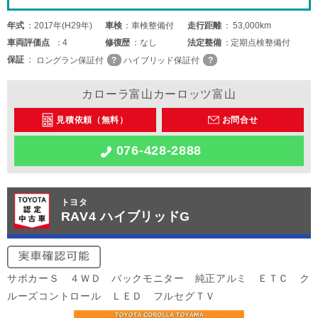
年式
2017年(H29年)
車検
車検整備付
走行距離
53,000km
車両
評価点
4
修復歴
なし
法定整備
定期点検整備付
保証
ロングラン保証付
ハイブリッド保証付
カローラ富山カーロッツ富山
見積依頼（無料）
お問合せ
076-428-2888
トヨタ
RAV4 ハイブリッドG
サポカーＳ ４ＷＤ バックモニター 純正アルミ ＥＴＣ ク
ルーズコントロール ＬＥＤ フルセグＴＶ