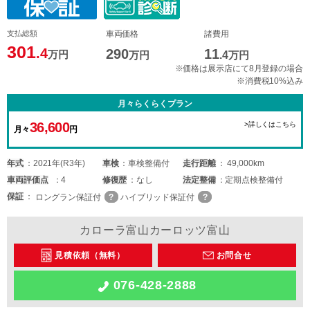
支払総額
車両価格
諸費用
301
.4
290
11
万円
万円
.4
万円
※価格は展示店にて8月登録の場合
※消費税10%込み
月々らくらくプラン
36,600
>詳しくはこちら
月々
円
年式
2021年(R3年)
車検
車検整備付
走行距離
49,000km
車両
評価点
4
修復歴
なし
法定整備
定期点検整備付
保証
ロングラン保証付
ハイブリッド保証付
カローラ富山カーロッツ富山
見積依頼（無料）
お問合せ
076-428-2888