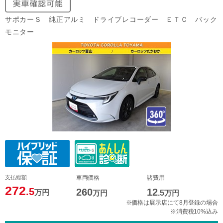
サポカーＳ 純正アルミ ドライブレコーダー ＥＴＣ バック
モニター
支払総額
車両価格
諸費用
272
.5
260
12
万円
万円
.5
万円
※価格は展示店にて8月登録の場合
※消費税10%込み