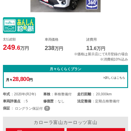
支払総額
車両価格
諸費用
249
.6
238
11
万円
万円
.6
万円
※価格は展示店にて8月登録の場合
※消費税10%込み
月々らくらくプラン
28,800
>詳しくはこちら
月々
円
年式
2020年(R2年)
車検
車検整備付
走行距離
20,000km
車両
評価点
5
修復歴
なし
法定整備
定期点検整備付
保証
ロングラン保証付
カローラ富山カーロッツ富山