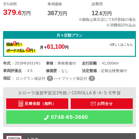
支払総額
車両価格
諸費用
379
.6
367
12
万円
万円
.6
万円
※価格は展示店にて8月登録の場合
※消費税10%込み
月々定額プラン
0
頭金
円！
>詳しくはこちら
61,100
月々
円
0
ボーナス払い
円！
年式
2019年(H31年)
車検
車検整備付
走行距離
41,000km
車両
評価点
4.5
修復歴
なし
法定整備
定期点検整備付
保証
ロングラン保証付
ハイブリッド保証付
カローラ滋賀甲賀店2号館／COROLLA B･A･S･E甲賀
見積依頼（無料）
お問合せ
0748-65-3660