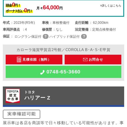
0
頭金
円！
>詳しくはこちら
64,000
月々
円
0
ボーナス払い
円！
年式
2023年(R5年)
車検
車検整備付
走行距離
62,000km
車両
評価点
4
修復歴
なし
法定整備
定期点検整備付
保証
ロングラン保証付
ハイブリッド保証付
カローラ滋賀甲賀店2号館／COROLLA B･A･S･E甲賀
見積依頼（無料）
お問合せ
0748-65-3660
トヨタ
ハリアー Z
展示車は各店を商談等で日々移動している可能性があります。事