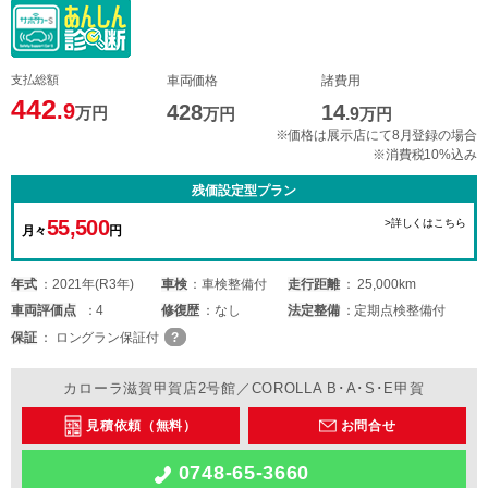
支払総額
車両価格
諸費用
442
.9
428
14
万円
万円
.9
万円
※価格は展示店にて8月登録の場合
※消費税10%込み
残価設定型プラン
55,500
>詳しくはこちら
月々
円
年式
2021年(R3年)
車検
車検整備付
走行距離
25,000km
車両
評価点
4
修復歴
なし
法定整備
定期点検整備付
保証
ロングラン保証付
カローラ滋賀甲賀店2号館／COROLLA B･A･S･E甲賀
見積依頼（無料）
お問合せ
0748-65-3660