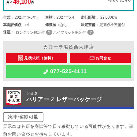
49,100
>詳しくはこちら
月々
円
年式
2024年(R6年)
車検
2027年5月
走行距離
22,000km
車両
評価点
4
修復歴
なし
法定整備
定期点検整備付
保証
ロングラン保証付
ハイブリッド保証付
カローラ滋賀西大津店
見積依頼（無料）
お問合せ
077-525-4111
トヨタ
ハリアー Z レザーパッケージ
展示車は各店を商談等で日々移動している可能性があります。事
前お問い合わせお待ちしています。