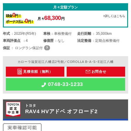
月々定額プラン
0
頭金
円！
>詳しくはこちら
68,300
月々
円
0
ボーナス払い
円！
年式
2023年(R5年)
車検
車検整備付
走行距離
35,000km
車両
評価点
4
修復歴
なし
法定整備
定期点検整備付
保証
ロングラン保証付
カローラ滋賀近江八幡店2号館／COROLLA B･A･S･E近江八幡
見積依頼（無料）
お問合せ
0748-33-1233
トヨタ
RAV4 HVアドベ オフロード2