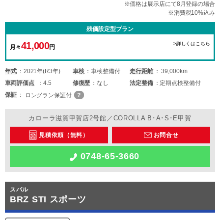
※価格は展示店にて8月登録の場合
※消費税10%込み
残価設定型プラン
41,000
>詳しくはこちら
月々
円
年式
2021年(R3年)
車検
車検整備付
走行距離
39,000km
車両
評価点
4.5
修復歴
なし
法定整備
定期点検整備付
保証
ロングラン保証付
カローラ滋賀甲賀店2号館／COROLLA B･A･S･E甲賀
見積依頼（無料）
お問合せ
0748-65-3660
スバル
BRZ STI スポーツ