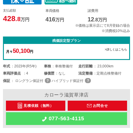
支払総額
車両価格
諸費用
428
.8
416
12
万円
万円
.8
万円
※価格は展示店にて8月登録の場合
※消費税10%込み
残価設定型プラン
50,100
>詳しくはこちら
月々
円
年式
2023年(R5年)
車検
車検整備付
走行距離
23,000km
車両
評価点
4
修復歴
なし
法定整備
定期点検整備付
保証
ロングラン保証付
ハイブリッド保証付
カローラ滋賀草津店
見積依頼（無料）
お問合せ
077-563-4115