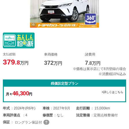
支払総額
車両価格
諸費用
379
.8
372
7
万円
万円
.8
万円
※価格は展示店にて8月登録の場合
※消費税10%込み
残価設定型プラン
46,300
>詳しくはこちら
月々
円
年式
2024年(R6年)
車検
2027年9月
走行距離
15,000km
車両
評価点
4
修復歴
なし
法定整備
定期点検整備付
保証
ロングラン保証付