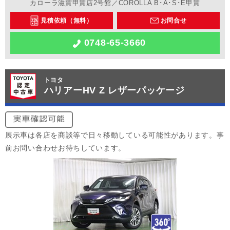
カローラ滋賀甲賀店2号館／COROLLA B･A･S･E甲賀
見積依頼（無料）
お問合せ
0748-65-3660
トヨタ
ハリアーHV Z レザーパッケージ
展示車は各店を商談等で日々移動している可能性があります。事
前お問い合わせお待ちしています。