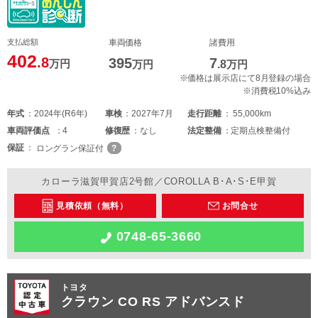
支払総額
車両価格
諸費用
402
.8
395
7
万円
万円
.8
万円
※価格は展示店にて8月登録の場合
※消費税10%込み
年式
2024年(R6年)
車検
2027年7月
走行距離
55,000km
車両
評価点
4
修復歴
なし
法定整備
定期点検整備付
保証
ロングラン保証付
カローラ滋賀甲賀店2号館／COROLLA B･A･S･E甲賀
見積依頼（無料）
お問合せ
0748-65-3660
トヨタ
クラウン CO RS アドバンスド