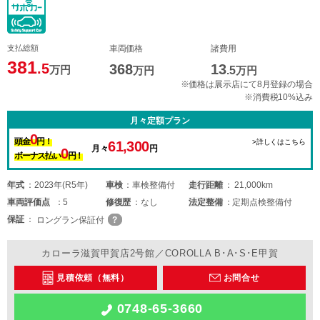
支払総額
車両価格
諸費用
381
.5
368
13
万円
万円
.5
万円
※価格は展示店にて8月登録の場合
※消費税10%込み
月々定額プラン
0
頭金
円！
>詳しくはこちら
61,300
月々
円
0
ボーナス払い
円！
年式
2023年(R5年)
車検
車検整備付
走行距離
21,000km
車両
評価点
5
修復歴
なし
法定整備
定期点検整備付
保証
ロングラン保証付
カローラ滋賀甲賀店2号館／COROLLA B･A･S･E甲賀
見積依頼（無料）
お問合せ
0748-65-3660