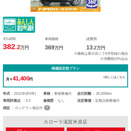
支払総額
車両価格
諸費用
382
.2
369
13
万円
万円
.2
万円
※価格は展示店にて8月登録の場合
※消費税10%込み
残価設定型プラン
41,400
>詳しくはこちら
月々
円
年式
2021年(R3年)
車検
車検整備付
走行距離
30,000km
車両
評価点
3.5
修復歴
なし
法定整備
定期点検整備付
保証
ロングラン保証付
カローラ滋賀米原店