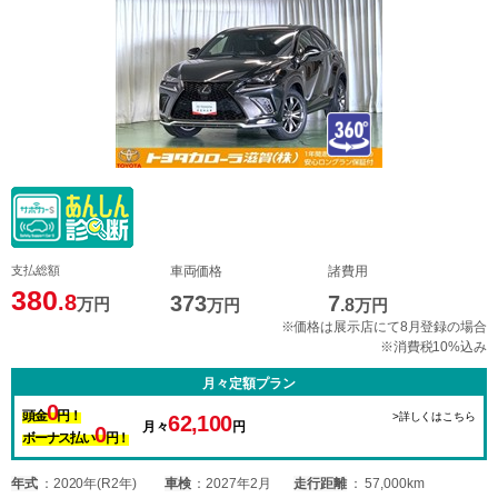
支払総額
車両価格
諸費用
380
.8
373
7
万円
万円
.8
万円
※価格は展示店にて8月登録の場合
※消費税10%込み
月々定額プラン
0
頭金
円！
>詳しくはこちら
62,100
月々
円
0
ボーナス払い
円！
年式
2020年(R2年)
車検
2027年2月
走行距離
57,000km