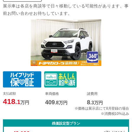
展示車は各店を商談等で日々移動している可能性があります。事
前お問い合わせお待ちしています。
支払総額
車両価格
諸費用
418
.1
409
8
万円
.8
万円
.3
万円
※価格は展示店にて8月登録の場合
※消費税10%込み
残価設定型プラン