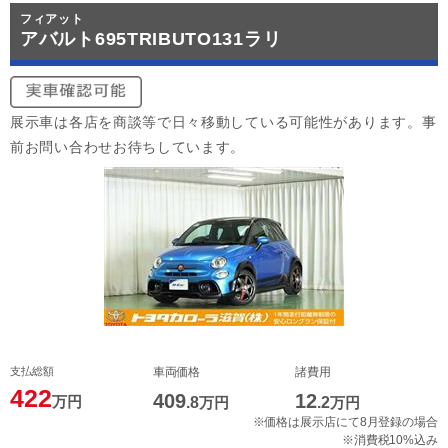
フィアット
アバルト695TRIBUTO131ラリ
展示車は各店を商談等で日々移動している可能性があります。事
前お問い合わせお待ちしています。
支払総額
車両価格
諸費用
422
409
12
万円
.8
万円
.2
万円
※価格は展示店にて8月登録の場合
※消費税10%込み