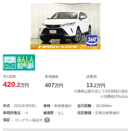
支払総額
車両価格
諸費用
420
.2
407
13
万円
万円
.2
万円
※価格は展示店にて8月登録の場合
※消費税10%込み
年式
2021年(R3年)
車検
車検整備付
走行距離
28,000km
車両
評価点
4
修復歴
なし
法定整備
定期点検整備付
保証
ロングラン保証付