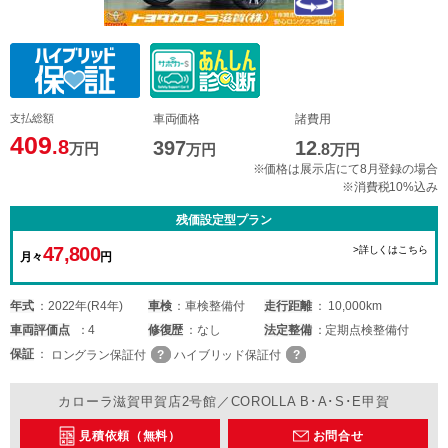
支払総額
車両価格
諸費用
409
.8
397
12
万円
万円
.8
万円
※価格は展示店にて8月登録の場合
※消費税10%込み
残価設定型プラン
47,800
>詳しくはこちら
月々
円
年式
2022年(R4年)
車検
車検整備付
走行距離
10,000km
車両
評価点
4
修復歴
なし
法定整備
定期点検整備付
保証
ロングラン保証付
ハイブリッド保証付
カローラ滋賀甲賀店2号館／COROLLA B･A･S･E甲賀
見積依頼（無料）
お問合せ