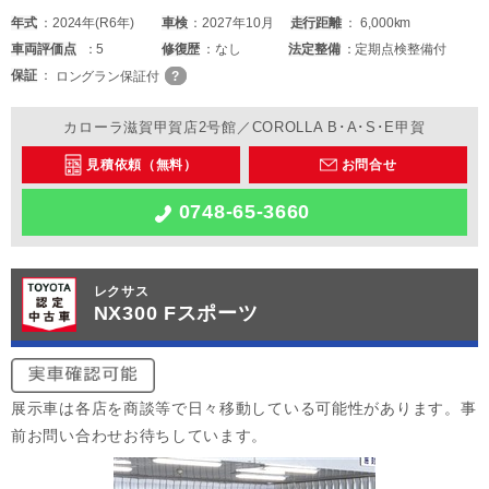
年式
2024年(R6年)
車検
2027年10月
走行距離
6,000km
車両
評価点
5
修復歴
なし
法定整備
定期点検整備付
保証
ロングラン保証付
カローラ滋賀甲賀店2号館／COROLLA B･A･S･E甲賀
見積依頼（無料）
お問合せ
0748-65-3660
レクサス
NX300 Fスポーツ
展示車は各店を商談等で日々移動している可能性があります。事
前お問い合わせお待ちしています。