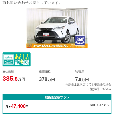
前お問い合わせお待ちしています。
支払総額
車両価格
諸費用
385
.8
378
7
万円
万円
.8
万円
※価格は展示店にて8月登録の場合
※消費税10%込み
残価設定型プラン
47,400
>詳しくはこちら
月々
円