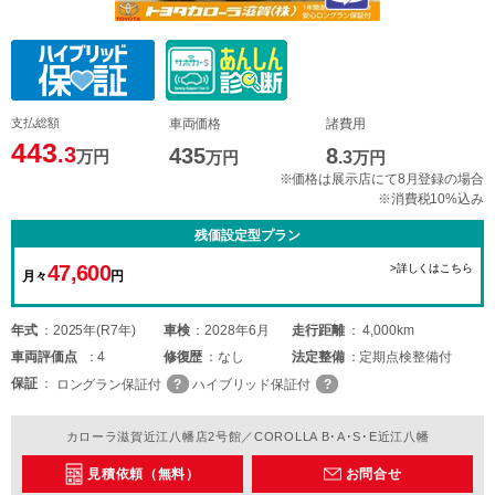
支払総額
車両価格
諸費用
443
.3
435
8
万円
万円
.3
万円
※価格は展示店にて8月登録の場合
※消費税10%込み
残価設定型プラン
47,600
>詳しくはこちら
月々
円
年式
2025年(R7年)
車検
2028年6月
走行距離
4,000km
車両
評価点
4
修復歴
なし
法定整備
定期点検整備付
保証
ロングラン保証付
ハイブリッド保証付
カローラ滋賀近江八幡店2号館／COROLLA B･A･S･E近江八幡
見積依頼（無料）
お問合せ