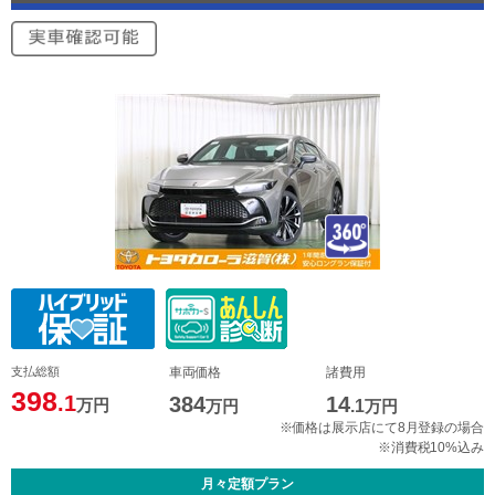
支払総額
車両価格
諸費用
398
.1
384
14
万円
万円
.1
万円
※価格は展示店にて8月登録の場合
※消費税10%込み
月々定額プラン