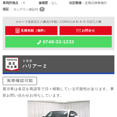
車両
評価点
4
修復歴
なし
法定整備
定期点検整備付
保証
ロングラン保証付
カローラ滋賀近江八幡店2号館／COROLLA B･A･S･E近江八幡
見積依頼（無料）
お問合せ
0748-33-1233
トヨタ
ハリアー Z
展示車は各店を商談等で日々移動している可能性があります。事
前お問い合わせお待ちしています。