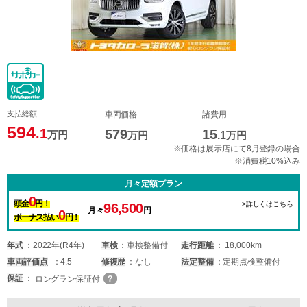
支払総額
車両価格
諸費用
594
.1
579
15
万円
万円
.1
万円
※価格は展示店にて8月登録の場合
※消費税10%込み
月々定額プラン
0
頭金
円！
>詳しくはこちら
96,500
月々
円
0
ボーナス払い
円！
年式
2022年(R4年)
車検
車検整備付
走行距離
18,000km
車両
評価点
4.5
修復歴
なし
法定整備
定期点検整備付
保証
ロングラン保証付