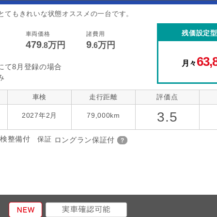
とてもきれいな状態オススメの一台です。
残価設定
車両価格
諸費用
479
9
万円
万円
.8
.6
63,
月々
にて8月登録の場合
み
車検
走行距離
評価点
3.5
2027年2月
79,000km
検整備付
保証
ロングラン保証付
ジ