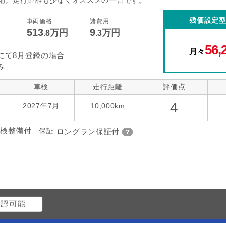
備。走行距離も少なくオススメの一台です。
残価設定
車両価格
諸費用
513
9
万円
万円
.8
.3
56,
月々
にて8月登録の場合
み
車検
走行距離
評価点
4
2027年7月
10,000km
検整備付
保証
ロングラン保証付