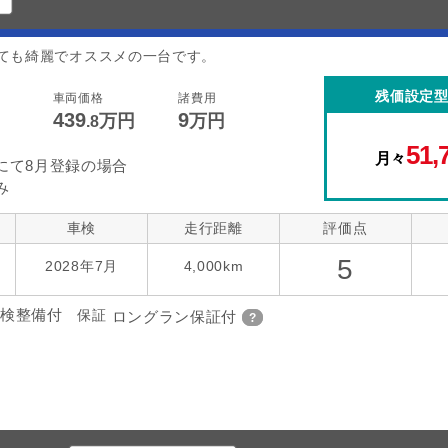
ても綺麗でオススメの一台です。
残価設定
車両価格
諸費用
439
9
万円
万円
.8
51,
月々
にて8月登録の場合
み
車検
走行距離
評価点
5
2028年7月
4,000km
検整備付
保証
ロングラン保証付