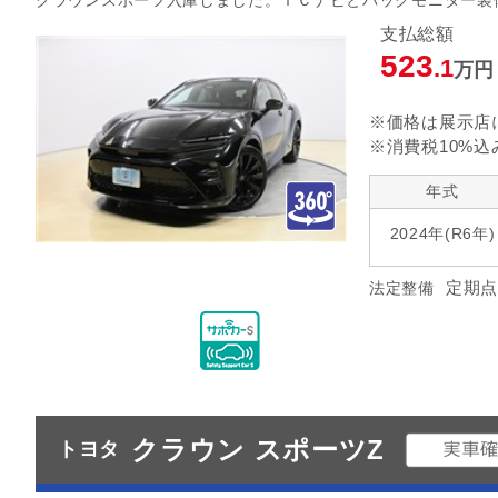
クラウンスポーツ入庫しました。ＴＣナビとバックモニター装
支払総額
523
.1
万円
※価格は展示店
※消費税10%込
年式
2024年(R6年)
定期点
法定整備
クラウン スポーツZ
トヨタ