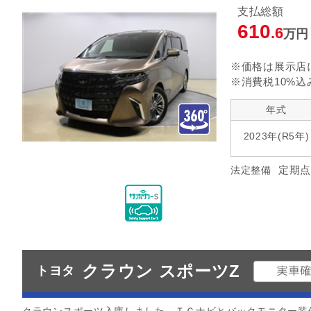
支払総額
指定なし
クルーズ
リヤエアコン
610
.6
万円
指定なし
ヘッドランプ
エアロパ
※価格は展示店
※消費税10%込
年式
2023年(R5年)
定期点
法定整備
クラウン スポーツZ
トヨタ