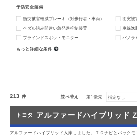
予防安全装備
衝突被害軽減ブレーキ
（対歩行者・車両）
衝突被
ペダル踏み間違い急発進抑制装置
車線逸
ブラインドスポットモニター
パノラ
もっと詳細な条件
店舗
指定なし
店舗を選択
下限
上限
年式
～
指定なし
ミッション
213
並べ替え
第1優先
指定なし
指定なし
駆動方式
アルファードハイブリッド 
トヨタ
カラー
指定なし
指定
カーナビ
TV
アルファードハイブリッド入庫しました。ＴＣナビとバックモ