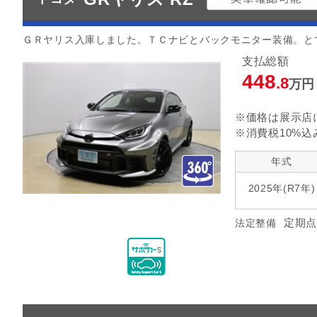
ＧＲヤリス入庫しました。ＴＣナビとバックモニター装備。と
支払総額
448
.8
万円
※価格は展示店
※消費税10%込
年式
2025年(R7年)
定期点
法定整備