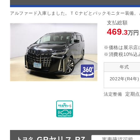
アルファード入庫しました。ＴＣナビとバックモニター装備。
支払総額
469
.3
万円
※価格は展示店
※消費税10%込
年式
2022年(R4年)
定期点
法定整備
GRヤリス RZ
トヨタ