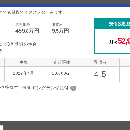
とても綺麗でオススメの一台です。
残価設定
車両価格
諸費用
459
9
万円
万円
.8
.5
52,
月々
にて8月登録の場合
み
車検
走行距離
評価点
4.5
2027年4月
13,000km
検整備付
保証
ロングラン保証付