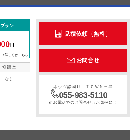
型プラン
見積依頼（無料）
900
円
>詳しくはこちら
お問合せ
修復歴
なし
ネッツ静岡Ｕ－ＴＯＷＮ三島
055-983-5110
※お電話でのお問合せもお気軽に！