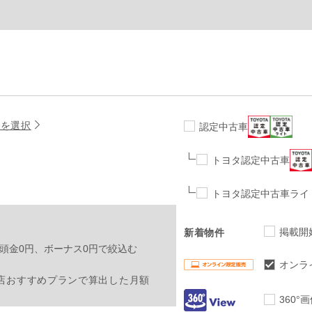
名を選択
認定中古車
トヨタ認定中古車
トヨタ認定中古車ライ
掲載開
新着物件
頭金0円、ボーナス0円で絞込む
オンラ
店おすすめプランで算出した月額
360