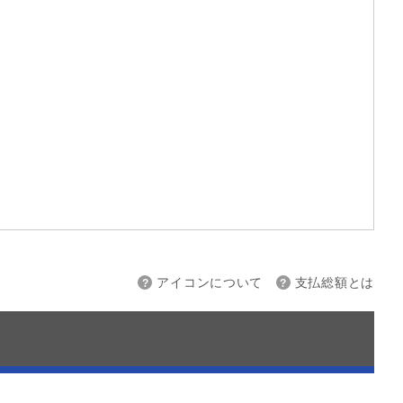
上限
～
アイコンについて
支払総額とは
接続
バックカメラ
スマートキー
ETC