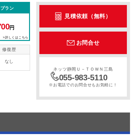
型プラン
見積依頼（無料）
ル
サンルーフ
スライドドア
寒冷地仕様
700
円
>詳しくはこちら
お問合せ
修復歴
なし
ネッツ静岡Ｕ－ＴＯＷＮ三島
055-983-5110
※お電話でのお問合せもお気軽に！