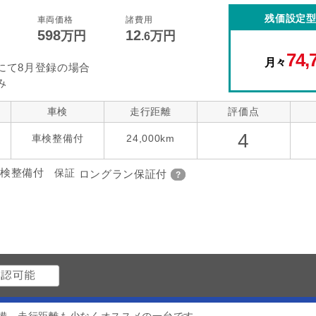
コントロール
後席モニター
本革シート
残価設定
車両価格
諸費用
598
12
万円
万円
.6
指定なし
ローダウン
アルミホイー
ーツ
74,
月々
にて8月登録の場合
み
車検
走行距離
評価点
4
車検整備付
24,000km
検整備付
保証
ロングラン保証付