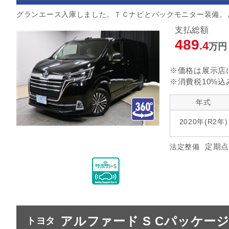
グランエース入庫しました。ＴＣナビとバックモニター装備。
支払総額
489
.4
万円
※価格は展示店
※消費税10%込
年式
2020年(R2年)
定期点
法定整備
アルファード S Cパッケー
トヨタ