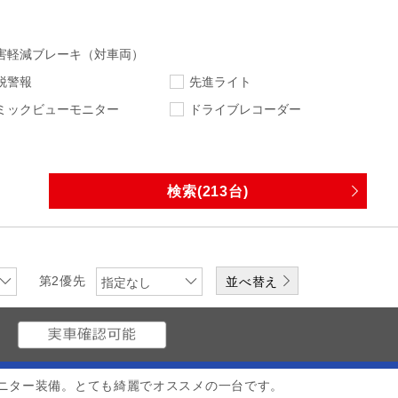
害軽減ブレーキ（対車両）
脱警報
先進ライト
ミックビューモニター
ドライブレコーダー
指定なし
指定なし
走行距離
車検
指定なし
下限
エンジン
排気量
第2優先
指定なし
ワンオーナー
修復歴無
Z
なし
DVD
CD
メディアプレーヤー
ニター装備。とても綺麗でオススメの一台です。