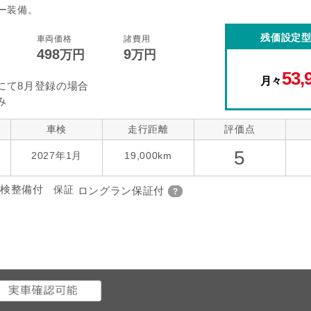
ー装備。
残価設定
車両価格
諸費用
498
9
万円
万円
53,
月々
にて8月登録の場合
み
車検
走行距離
評価点
5
2027年1月
19,000km
検整備付
保証
ロングラン保証付