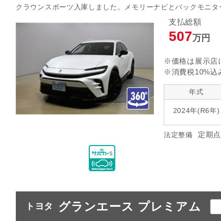
クラウンスポーツ入庫しました。メモリーナビとバックモニタ
支払総額
507
万円
※価格は展示店
※消費税10%込
年式
2024年(R6年)
定期点
法定整備
グランエース プレミアム
トヨタ