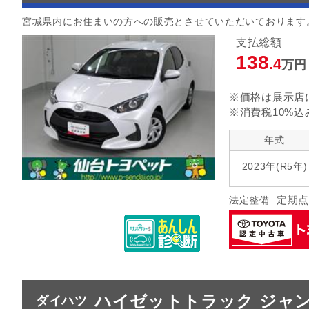
宮城県内にお住まいの方への販売とさせていただいております
支払総額
138
.4
万円
※価格は展示店
※消費税10%込
年式
2023年(R5年)
定期点
法定整備
ハイゼットトラック ジャン
ダイハツ