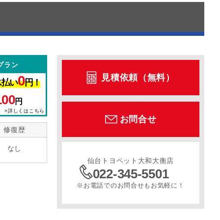
プラン
見積依頼（無料）
0
ス払い
円！
100
円
>詳しくはこちら
お問合せ
修復歴
なし
仙台トヨペット大和大衡店
022-345-5501
※お電話でのお問合せもお気軽に！