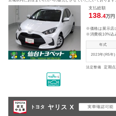
宮城県内にお住まいの方への販売とさせていただいております
支払総額
138
.4
万円
※価格は展示店
※消費税10%込
年式
2023年(R5年)
定期点
法定整備
ヤリス X
トヨタ