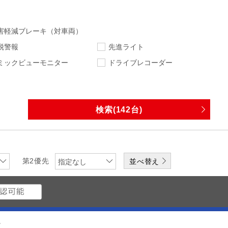
害軽減ブレーキ（対車両）
脱警報
先進ライト
ミックビューモニター
ドライブレコーダー
指定なし
指定なし
走行距離
車検
指定なし
下限
エンジン
排気量
第2優先
指定なし
ワンオーナー
修復歴無
なし
DVD
CD
メディアプレーヤー
。