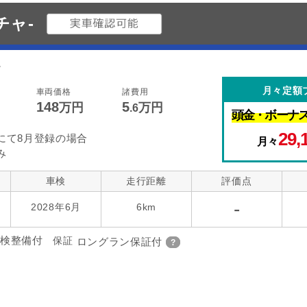
チャ-
。
月々定額
車両価格
諸費用
148
5
万円
万円
.6
頭金・
ボーナ
29,
にて8月登録の場合
月々
み
車検
走行距離
評価点
-
2028年6月
6km
検整備付
保証
ロングラン保証付