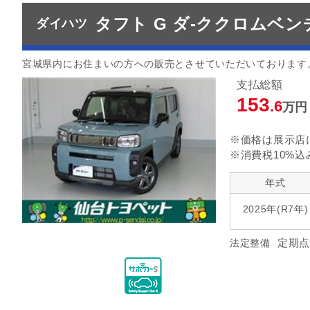
タフト G ダ-ククロムベン
ダイハツ
宮城県内にお住まいの方への販売とさせていただいております
支払総額
153
.6
万円
※価格は展示店
※消費税10%込
年式
2025年(R7年)
定期点
法定整備