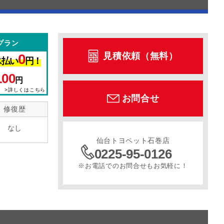
プラン
見積依頼（無料）
0
ス払い
円！
100
円
>詳しくはこちら
お問合せ
修復歴
なし
仙台トヨペット石巻店
0225-95-0126
※お電話でのお問合せもお気軽に！