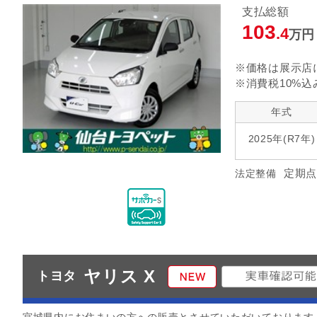
支払総額
指定なし
クルーズ
リヤエアコン
103
.4
万円
指定なし
ヘッドランプ
エアロパ
※価格は展示店
※消費税10%込
年式
2025年(R7年)
定期点
法定整備
ヤリス X
トヨタ