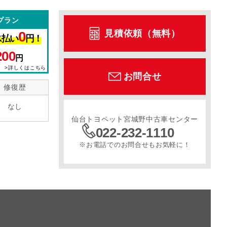
プラン
見積依頼（無料）
0
ス払い
円！
200
円
>詳しくはこちら
お問合せ
修復歴
なし
仙台トヨペット宮城野中古車センター
022-232-1110
※お電話でのお問合せもお気軽に！