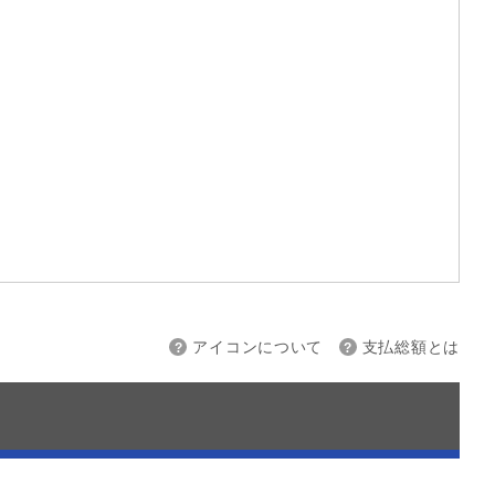
上限
～
アイコンについて
支払総額とは
接続
バックカメラ
スマートキー
ETC