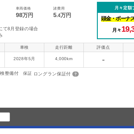
コントロール
後席モニター
本革シート
月々定額
車両価格
諸費用
98
5
万円
万円
.4
頭金・
ボーナ
指定なし
ローダウン
アルミホイー
ーツ
19,
にて8月登録の場合
月々
み
車検
走行距離
評価点
-
2028年5月
4,000km
検整備付
保証
ロングラン保証付