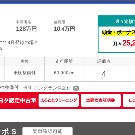
。
月々定額
車両価格
諸費用
128
10
万円
万円
.4
頭金・
ボーナ
25,
にて8月登録の場合
月々
み
車検
走行距離
評価点
4
車検整備付
60,000km
検整備付
保証
ロングラン保証付
ボ S