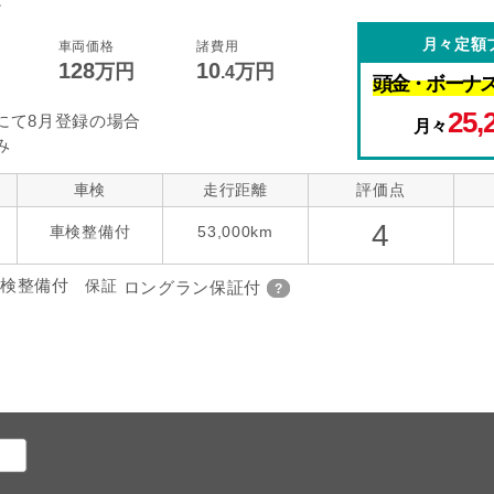
。
月々定額
車両価格
諸費用
128
10
万円
万円
.4
頭金・
ボーナ
25,
にて8月登録の場合
月々
み
車検
走行距離
評価点
4
車検整備付
53,000km
検整備付
保証
ロングラン保証付