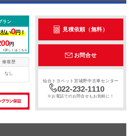
プラン
見積依頼（無料）
0
ス払い
円！
200
円
>詳しくはこちら
お問合せ
修復歴
なし
仙台トヨペット宮城野中古車センター
022-232-1110
※お電話でのお問合せもお気軽に！