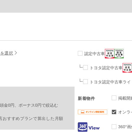
名を選択
認定中古車
トヨタ認定中古車
トヨタ認定中古車ライ
掲載開
新着物件
頭金0円、ボーナス0円で絞込む
オンラ
店おすすめプランで算出した月額
360