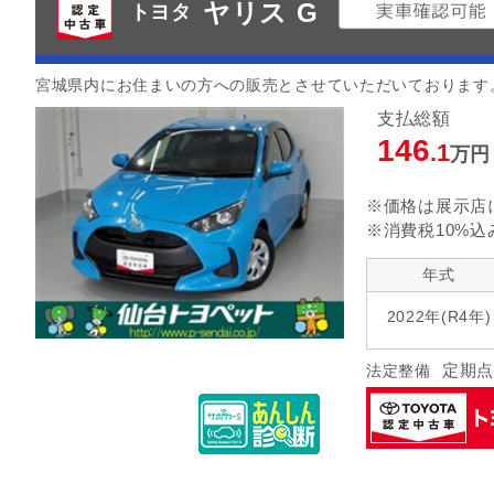
ヤリス G
トヨタ
宮城県内にお住まいの方への販売とさせていただいております
支払総額
146
.1
万円
※価格は展示店
※消費税10%込
年式
2022年(R4年)
定期点
法定整備