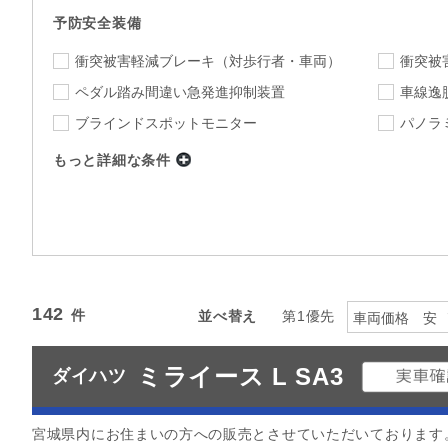
予防安全装備
衝突被害軽減ブレーキ
（対歩行者・車両）
衝突被
ペダル踏み間違い急発進抑制装置
車線逸
ブラインドスポットモニター
パノラ
もっと詳細な条件
店舗
指定なし
店舗を選択
下限
上限
年式
～
指定なし
ミッション
142
並べ替え
第1優先
車両価格 安
指定なし
駆動方式
ミライース L SA3
ダイハツ
カラー
指定なし
指定
カーナビ
TV
宮城県内にお住まいの方への販売とさせていただいております