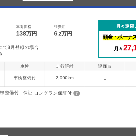
。
月々定額
車両価格
諸費用
138
6
万円
万円
.2
頭金・
ボーナ
27,
にて8月登録の場合
月々
み
車検
走行距離
評価点
-
車検整備付
2,000km
検整備付
保証
ロングラン保証付