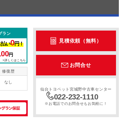
プラン
見積依頼（無料）
0
ス払い
円！
100
円
>詳しくはこちら
お問合せ
修復歴
なし
仙台トヨペット宮城野中古車センター
022-232-1110
※お電話でのお問合せもお気軽に！