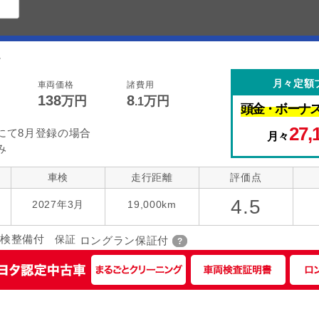
。
月々定額
車両価格
諸費用
138
8
万円
万円
.1
頭金・
ボーナ
27,
にて8月登録の場合
月々
み
車検
走行距離
評価点
4.5
2027年3月
19,000km
検整備付
保証
ロングラン保証付