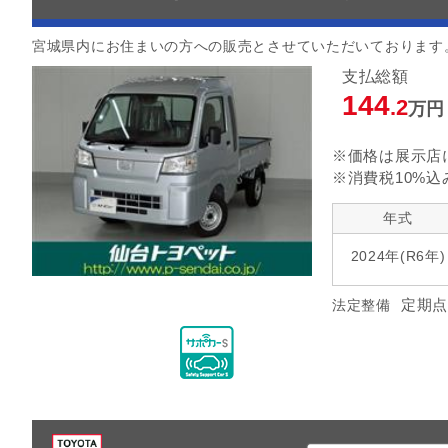
宮城県内にお住まいの方への販売とさせていただいております
支払総額
144
.2
万円
※価格は展示店
※消費税10%込
年式
2024年(R6年)
定期点
法定整備