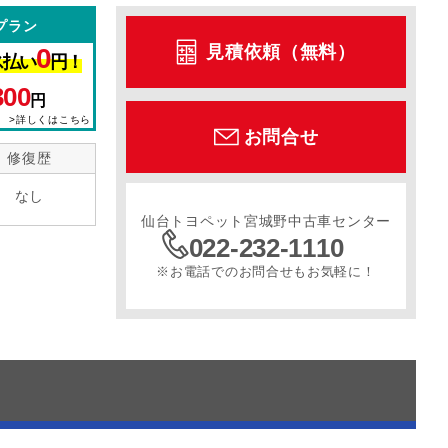
プラン
見積依頼（無料）
0
ス払い
円！
ル
サンルーフ
スライドドア
寒冷地仕様
300
円
>詳しくはこちら
お問合せ
修復歴
なし
仙台トヨペット宮城野中古車センター
022-232-1110
※お電話でのお問合せもお気軽に！