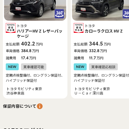
トヨタ
トヨタ
ハリアーHV Z レザーパッ
カローラクロス HV Z
ケージ
402.2
344.5
支払総額
万円
支払総額
万円
車両価格
384.8
万円
車両価格
332.8
万円
諸費用
17.4
万円
諸費用
11.7
万円
定期点検整備付、ロングラン保証付、
定期点検整備付、ロングラン保証付
ハイブリッド保証付
ハイブリッド保証付
トヨタモビリティ東京
トヨタモビリティ東京
渋谷神泉店
Ｕ－Ｃａｒ深川店
保証内容について