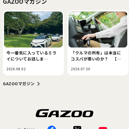
GAZOOマガジン
今一番気に入っているミラ
「クルマの所有」は本当に
イについてお話しま
コスパが悪いのか？ 【伊
す・・・寺田昌弘連載コラ
達軍曹の『中古車こんにち
2026.08.02
2026.07.30
ム
はごきげんようさような
ら』】
GAZOOマガジン