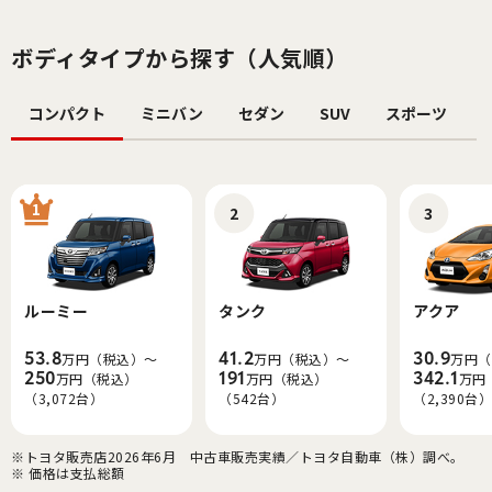
ボディタイプから探す（人気順）
コンパクト
ミニバン
セダン
SUV
スポーツ
1
2
3
ルーミー
タンク
アクア
53.8
41.2
30.9
万円（税込）～
万円（税込）～
万円（
250
191
342.1
万円（税込）
万円（税込）
万円
（3,072台）
（542台）
（2,390台）
※トヨタ販売店2026年6月　中古車販売実績／トヨタ自動車（株）調べ。
※ 価格は支払総額