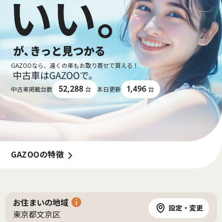
GAZOOなら、遠くの車もお取り寄せで買える！
52,288
1,496
中古車掲載台数
台
本日更新
台
GAZOOの特徴
お住まいの地域
設定・変更
東京都文京区