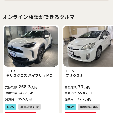
オンライン相談ができるクルマ
トヨタ
トヨタ
ヤリスクロス ハイブリッド Z
プリウス S
258.3
73
支払総額
万円
支払総額
万円
車両価格
242.8
万円
車両価格
55.8
万円
諸費用
15.5
万円
諸費用
17.2
万円