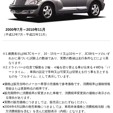
2000年7月～2010年11月
（平成12年7月～平成22年11月）
1.燃費表示はWLTCモード、10・15モード又は10モード、JC08モードのいず
れかに基づいた試験上の数値であり、実際の数値は走行条件などにより異
なります。
2.ドライバーが任意で駆動を２輪・４輪を切り替える事が出来る４WDを「パ
ートタイム」、車両の設定で常時又は可変又は切替えを行う事を主とする
ものを「フルタイム」として表示しています。
価格は販売当時のメーカー希望小売価格で参考価格です。消費税率は価格情報
登録または更新時点の税率です。
販売期間中に消費税率が変更された車種で、消費税率変更前の価格が表示され
る場合があります。
実際の販売価格につきましては、販売店におたずねください。
2004年4月以降の発売車種につきましては、車両本体価格と消費税相当額（地
方消費税額を含む）を含んだ総額表示（内税）となります。