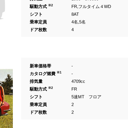
※2
駆動方式
FR,フルタイム４WD
シフト
8AT
乗車定員
4名,5名
ドア枚数
4
新車価格帯
-
※1
カタログ燃費
-
排気量
4709cc
※2
駆動方式
FR
シフト
5速MT フロア
乗車定員
2
ドア枚数
2