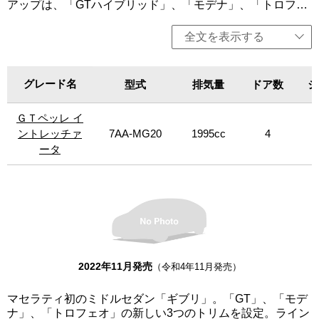
アップは、「GTハイブリッド」、「モデナ」、「トロフェ
オ」を用意。GTトリムは、マセラティの個性、魅力、エレ
ガンスを際立たせ、都会的でミニマルなアーバンライフス
全文を表示する
タイルを体現。「GTハイブリッド」は、330馬力の4気筒の
マイルドハイブリッドを搭載。「モデナ」、には430馬力の
V6エンジンをそれぞれ搭載。「トロフェオ」は、マセラテ
グレード名
グレード名
型式
排気量
ドア数
シ
ィの個性である最大限のパフォーマンスを表現。快適性を
犠牲にすることなく、しっかりとパフォーマンスにフォー
ＧＴペッレ イ
ＧＴペッレ イ
カスしている。このトリムは、パッケージ、そして何より
もパフォーマンスの点で最上位に位置し、580馬力の強力な
ントレッチァ
ントレッチァ
7AA-MG20
1995cc
4
V8ツインターボエンジンを搭載。限定車に、「GTハイブリ
ータ
ータ
ッド」をベースに日本人が古来より親しんできた「黒」の
魅力を追求した特別限定車「GTネロ インフィニート」（限
定24台）、「GTハイブリッド」をベースにMaserati meets
Fragment Pop‐up Storeで世界に先駆けて初公開された特別
展示車「オペラネラ」を設定（1台限定の特別販売）。今
回、上質なイタリア製ナッパレザーを使用した特別限定車
「GTペッレ イントレッチァータ」を設定。「ペッレ イン
トレッチァータ」は「編まれた革」を意味するイタリア
2022年11月発売
（令和4年11月発売）
語。手作業で選別された幅2～2.2mmのナッパレザーを極細
の紐状にカットし、伝統的な手法に倣って特殊な織機で織
マセラティ初のミドルセダン「ギブリ」。「GT」、「モデ
り上げられた革性の布を、シート座面前方と背中の部分に
ナ」、「トロフェオ」の新しい3つのトリムを設定。ライン
贅沢に使用。使用されているナッパレザーはフルグレイン