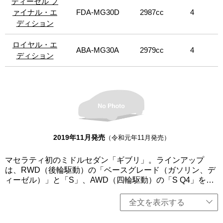
ディーゼル フ
ディーゼル フ
ガス低減や燃費向上が見込まれる「スタート＆ストップ機
能」を全グレードに標準装備。インテリアは、新デザイン
ァイナル・エ
ァイナル・エ
FDA-MG30D
2987cc
4
のシフトレバーを導入。この新しいシフトレバーは、直感
ディション
ディション
的な操作ができるようになっただけでなく、ストロークを
短縮するとともに、コントロール性も向上。シフトレバー
ロイヤル・エ
ロイヤル・エ
ABA-MG30A
2979cc
4
を右から左に移動させるだけで、オートマチックモードか
ディション
ディション
らマニュアルモードに切り替わる。さらに、Pボタンを新た
に設定したことで、容易にパーキングモードにシフトでき
るようになった。また、新しいボディ・カラーとアロイ・
ホイール、フルグレイン・ピエノ・フィオーレナチュラ
ル・レザーと新しいトリムを採用。アダプティブ・フル・
LEDヘッドライトを「グランルッソ」と「グランスポー
ツ」に標準装備した。今回、2021年以降の電動化への移行
に伴い、2020年モデルで生産を終了するディーゼルモデル
2019年11月発売
（令和元年11月発売）
最終生産を記念し、限定車「ディーゼル ファイナル・エデ
ィション」（日本限定24台）を設定。日本未導入のホイー
マセラティ初のミドルセダン「ギブリ」。ラインアップ
ル「19インチ Proteo ホイール マット・ブラック＆レッ
は、RWD（後輪駆動）の「ベースグレード（ガソリン、デ
ド」を装着、その他人気のオプションを装備した。さら
ィーゼル）」と「S」、AWD（四輪駆動）の「S Q4」を設
に、「S グランルッソ」をベースに、1984年に発売された
定し、「グランルッソ」と「グランスポーツ」（「ベース
「クアトロポルテ ロイヤル」にインスパイアされた限定車
グレード（ディーゼル）」を除く）を用意。いずれも3L V6
「ロイヤル・エディション」（限定10台）を設定。ボディ
全文を表示する
ターボエンジンを搭載し、8速オートマチックトランスミッ
カラーには、特別色「ヴェルデ・メタリック」と「ブル
ションを組み合わせる。クアトロポルテより軽量かつコン
ー・オッタニオ」を用意。いずれもエルメネジルド・ゼニ