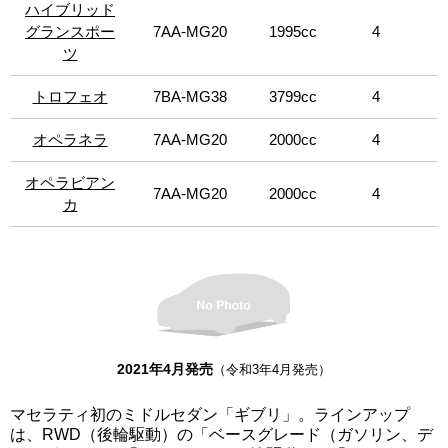
マルチメディアシステムを大幅にアップグレードした。今
ハイブリッド
ハイブリッド
ンルッソ」、「S Q4 グランスポーツ」は左ハンドル、「F
回、マセラティ初のハイブリッドモデル「ハイブリッ
グランスポー
グランスポー
7AA-MG20
1995cc
4
トリブート」は右ハンドルの設定。その他は左右ハンドル
ド」、「ハイブリッド グランルッソ」、「ハイブリッド グ
ツ
ツ
設定。
ランスポーツ」、ギブリ初のV8エンジン搭載モデル「トロ
フェオ」を設定。ハイブリッドモデルは、最高出力330馬
トロフェオ
トロフェオ
7BA-MG38
3799cc
4
力、トルク450Nmをわずか1,500rpmから発生し、最高速度
255km／h、0～100km／h加速5.7秒という目を見張るパフ
オペラネラ
オペラネラ
7AA-MG20
2000cc
4
ォーマンスを有している。そして、排気ガスの流体動力学
的側面に注目し、共振器を調節することで増幅器を使わず
オペラビアン
オペラビアン
にマセラティ独特のエンジンサウンドを生み出すことにも
7AA-MG20
2000cc
4
成功している。エクステリアは、マセラティ伝統の三連の
カ
カ
サイドエア・ベント、ブレーキキャリパー、Cピラーのサエ
ッタロゴにブルーカラーのアクセントが取り入れられ、こ
のブルーアクセントは、インテリアのシートステッチにも
施され、またヘッドレストにはブルーのトライデントロゴ
が刺繍されている。そしてドアパネルやダッシュボードに
も同様のデザインが施され、インテリアに軽やかさと現代
性を与えている。フロントグリルには、音叉をモチーフと
するダブルブレード・スポークが組み合わされており、リ
2021年4月発売
（令和3年4月発売）
アのテールランプは、ジョルジェット ジウジアーロによる
名車 3200GTとアルフィエーリにインスパイアされた、ブ
マセラティ初のミドルセダン「ギブリ」。ラインアップ
ーメラン・シェイプに仕上げた。また、日本のストリート
は、RWD（後輪駆動）の「ベースグレード（ガソリン、デ
カルチャーシーンを牽引してきた藤原ヒロシ氏とのコラボ