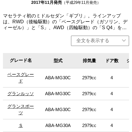
2017年11月発売
（平成29年11月発売）
マセラティ初のミドルセダン「ギブリ」。ラインアップ
は、RWD（後輪駆動）の「ベースグレード（ガソリン、デ
ィーゼル）」と「S」、AWD（四輪駆動）の「S Q4」を設
定。いずれも3L V6ターボエンジンを搭載し、8速オートマ
チックトランスミッションを組み合わせる。クアトロポル
全文を表示する
テより軽量かつコンパクトでスポーティーでありながら、
パワフルなパフォーマンスを実現。卓越した性能、操縦
性、豪華さ、そして革新的なイタリアンデザインを採用す
グレード名
グレード名
型式
排気量
ドア数
シ
る。エンジンは、排出ガス低減や燃費向上が見込まれる
「スタート＆ストップ機能」を全グレードに標準装備。今
ベースグレー
ベースグレー
回、「グランルッソ」と「グランスポーツ」の2種のトリ
ABA-MG30C
2979cc
4
8
ム・オプションを全グレードに設定。「グランルッソ」
ド
ド
は、エクステリア・デザインの完成度を高めるだけでな
く、12方向に電動調節とメモリー設定が可能なシートを搭
グランルッソ
グランルッソ
ABA-MG30C
2979cc
4
8
載するとともに、フルプレミアムレザーまたはエルメネジ
ルドゼニア製シルクの選択が可能。どちらもラディカによ
グランスポー
グランスポー
ABA-MG30C
2979cc
4
8
るオープンポア仕上げのウッドトリムが施されている。
ツ
ツ
「グランスポーツ」には、さらなる精悍さをアピールする
エクステリア・デザインを施し、インテリアでは、ピアノ
Ｓ
Ｓ
ABA-MG30A
2979cc
4
8
ブラックトリムや12方向に電動調節ができメモリ設定も可