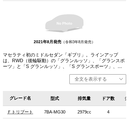
スを求める人のためのモデルとなっている。「モデナ」は
350馬力、「モデナS」には430馬力のV6エンジンをそれぞ
れ搭載。インテリアは、ダークミラートリムのインテリア
を採用し、スポーティなラップアラウンドレザーシートを
採用することで、ブランドらしい運転する楽しさを演出。
また、「モデナS」には、ネリッシモ・パックとレッドブレ
ーキキャリパーを装備。トロフェオは、マセラティの個性
2021年8月発売
（令和3年8月発売）
である最大限のパフォーマンスを表現。快適性を犠牲にす
ることなく、しっかりとパフォーマンスにフォーカスして
いる。このトリムは、パッケージ、そして何よりもパフォ
マセラティ初のミドルセダン「ギブリ」。ラインアップ
ーマンスの点で最上位に位置し、580馬力の強力なV8ツイ
は、RWD（後輪駆動）の「グランルッソ」、「グランスポ
ンターボエンジンを搭載。エクステリアは、カーボンファ
ーツ」と「S グランルッソ」、「S グランスポーツ」、
イバー製のトリム、21インチのアルミホイールリム、レッ
AWD（四輪駆動）の「S Q4 グランルッソ」、「S Q4 グラ
ドのブレーキキャリパーを採用。インテリアは、フルグレ
ンスポーツ」、ハイブリッドモデルの「ハイブリッド」、
全文を表示する
インの「Pieno Fiore」天然皮革を使用したスポーツシート
「ハイブリッド グランルッソ」、「ハイブリッド グランス
を備えた豪華なものとなっている。「モデナS Q4」は左ハ
ポーツ」、ギブリ初のV8エンジン搭載モデル「トロフェ
ンドルのみ、その他は左右ハンドル設定。
オ」を設定。いずれも3L V6ターボエンジンを搭載し、8速
グレード名
グレード名
型式
排気量
ドア数
シ
オートマチックトランスミッションを組み合わせる。クア
トロポルテより軽量かつコンパクトでスポーティーであり
Ｆトリブート
Ｆトリブート
7BA-MG30
2979cc
4
ながら、パワフルなパフォーマンスを実現。卓越した性
能、操縦性、豪華さ、そして革新的なイタリアンデザイン
を採用する。エンジンは、排出ガス低減や燃費向上が見込