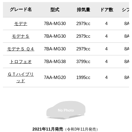
イブリッド」は、330馬力の4気筒のマイルドハイブリッド
台）。インテリアは、ピエノフィオーレレザーにエクステ
を搭載。エクステリアでは、クロームのインサートを施す
リアカラーに併せて、レッドもしくはイエローの専用ステ
グレード名
グレード名
型式
排気量
ドア数
シフ
ことで、いで立ちがより強化される一方、19インチのホイ
ィッチにて提供。その他、専用エンブレム、 専用ロゴ、専
ールのリムには合金が使用されている。インテリアは、ダ
用ホイールライン（イエロー）を採用。今回、「GTハイブ
モデナ
モデナ
7BA-MG30
2979cc
4
8AT
ークミラートリム採用。モデナは、生まれもったエレガン
リッド」をベースに日本人が古来より親しんできた「黒」
スとダイナミズム、そして運転する楽しさ、これらのバラ
の魅力を追求した特別限定車「GTネロ インフィニート」を
ンスを求める人のためのモデルとなっている。「モデナ」
モデナＳ
モデナＳ
7BA-MG30
2979cc
4
8AT
設定（限定24台）。エクステリアデザインではCピラーの
は350馬力、「モデナS」には430馬力のV6エンジンをそれ
エンブレムが「モデナ」仕様の「黒」に変更された。ま
ぞれ搭載。また、「モデナS」には、ネリッシモ・パックと
モデナＳ Ｑ４
モデナＳ Ｑ４
7BA-MG30
2979cc
4
8AT
た、通常シルバー色のサイドGTバッジ、またリアゲートに
レッドブレーキキャリパーを装備。「トロフェオ」は、マ
刻まれた「maserati」と「Ghibli」の文字も、特別な「黒」
セラティの個性である最大限のパフォーマンスを表現。快
トロフェオ
トロフェオ
7BA-MG38
3799cc
4
8AT
のコーディネートを施している。「モデナS Q4」は左ハン
適性を犠牲にすることなく、しっかりとパフォーマンスに
ドルのみ、その他は左右ハンドル設定。
フォーカスしている。このトリムは、パッケージ、そして
ＧＴハイブリ
ＧＴハイブリ
何よりもパフォーマンスの点で最上位に位置し、580馬力の
7AA-MG20
1995cc
4
8AT
ッド
ッド
強力なV8ツインターボエンジンを搭載。エクステリアは、
カーボンファイバー製のトリム、21インチのアルミホイー
ルリム、レッドのブレーキキャリパーを採用。インテリア
は、フルグレインの「Pieno Fiore」天然皮革を使用したス
ポーツシートを備えた豪華なものとなっている。限定車
に、「グランスポーツ」をベースにマセラティ史上もっと
もアイコン的なレーシングカー「250F」の功績を記念する
スペシャルエディション「Fトリブート」を設定（限定14
2021年11月発売
（令和3年11月発売）
台）。インテリアは、ピエノフィオーレレザーにエクステ