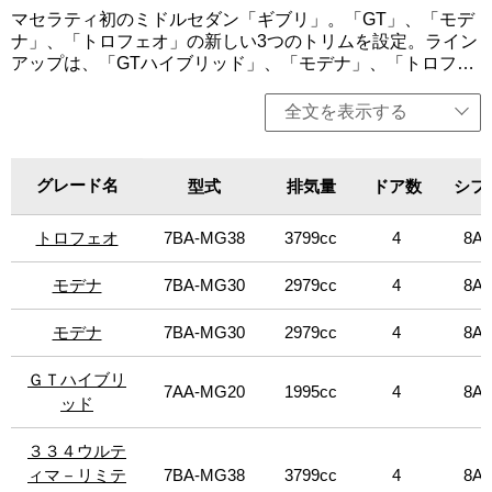
マセラティ初のミドルセダン「ギブリ」。「GT」、「モデ
ナ」、「トロフェオ」の新しい3つのトリムを設定。ライン
アップは、「GTハイブリッド」、「モデナ」、「トロフェ
オ」を用意。GTトリムは、マセラティの個性、魅力、エレ
ガンスを際立たせ、都会的でミニマルなアーバンライフス
全文を表示する
タイルを体現。「GTハイブリッド」は、330馬力の4気筒の
マイルドハイブリッドを搭載。「モデナ」には、RWD、
AWDを設定し、430馬力のV6エンジンをそれぞれ搭載。
グレード名
グレード名
型式
排気量
ドア数
シフ
「トロフェオ」は、マセラティの個性である最大限のパフ
ォーマンスを表現。快適性を犠牲にすることなく、しっか
トロフェオ
トロフェオ
7BA-MG38
3799cc
4
8AT
りとパフォーマンスにフォーカスしている。このトリム
は、パッケージ、そして何よりもパフォーマンスの点で最
上位に位置し、580馬力の強力なV8ツインターボエンジン
モデナ
モデナ
7BA-MG30
2979cc
4
8AT
を搭載。限定車に、上質なイタリア製ナッパレザーを使用
した特別限定車「GTペッレ イントレッチァータ」を設定。
モデナ
モデナ
7BA-MG30
2979cc
4
8AT
今回、一部変更を行った。また、高回転型のV8エンジンを
搭載したセダンの最終モデルとなる限定車「334ウルティ
ＧＴハイブリ
ＧＴハイブリ
7AA-MG20
1995cc
4
8AT
マ-リミテッド」（日本導入15台）を設定。インテリアで
ッド
ッド
は、334 Ultimaのロゴがシートにステッチされ、センター
コンソールにも配置。通気性に優れた柔らかなアルカンタ
３３４ウルテ
３３４ウルテ
ーラ素材のシートは、ペール・テラコッタとブラックのカ
ィマ－リミテ
ィマ－リミテ
7BA-MG38
3799cc
4
8AT
ラーリングで装飾され、ダッシュボードとコンソールは、