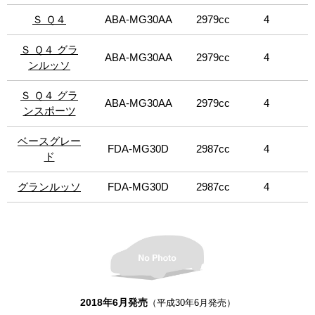
Ｓ Ｑ４
Ｓ Ｑ４
ABA-MG30AA
2979cc
4
8
Ｓ Ｑ４ グラ
Ｓ Ｑ４ グラ
ABA-MG30AA
2979cc
4
8
ンルッソ
ンルッソ
Ｓ Ｑ４ グラ
Ｓ Ｑ４ グラ
ABA-MG30AA
2979cc
4
8
ンスポーツ
ンスポーツ
ベースグレー
ベースグレー
FDA-MG30D
2987cc
4
8
ド
ド
グランルッソ
グランルッソ
FDA-MG30D
2987cc
4
8
2018年6月発売
（平成30年6月発売）