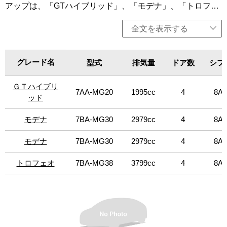
アップは、「GTハイブリッド」、「モデナ」、「トロフェ
レザーの一種で、非常に滑らかでしなやか、かつ軽量なの
オ」を用意。GTトリムは、マセラティの個性、魅力、エレ
が特徴。伸縮性と柔らかい質感で、高級アクセサリーやフ
ガンスを際立たせ、都会的でミニマルなアーバンライフス
全文を表示する
ァッションに多く用いられおり、キャビン内に温かみを与
タイルを体現。「GTハイブリッド」は、330馬力の4気筒の
え、上品なインテリア空間を演出。ベース車は「GTハイブ
マイルドハイブリッドを搭載。「モデナ」、には430馬力の
リッド」となっており、搭載されるハイブリッドシステム
V6エンジンをそれぞれ搭載。「トロフェオ」は、マセラテ
は、燃料消費量を18％抑えつつ最高出力330馬力のパフォ
グレード名
グレード名
型式
排気量
ドア数
シフ
ィの個性である最大限のパフォーマンスを表現。快適性を
ーマンスを発揮するなど、V6の350馬力とほぼ同等の高パ
犠牲にすることなく、しっかりとパフォーマンスにフォー
フォーマンス・高効率を実現。ボディカラーは、「ネロ・
ＧＴハイブリ
ＧＴハイブリ
カスしている。このトリムは、パッケージ、そして何より
リベッレ」、「ビアンコ」、「グリージョ・マラテア」を
7AA-MG20
1995cc
4
8AT
もパフォーマンスの点で最上位に位置し、580馬力の強力な
ッド
ッド
用意。「オペラネラ」は右ハンドル、「モデナ」のAWDは
V8ツインターボエンジンを搭載。限定車に、「GTハイブリ
左ハンドルのみ、その他は左右ハンドル設定。
ッド」をベースに日本人が古来より親しんできた「黒」の
モデナ
モデナ
7BA-MG30
2979cc
4
8AT
魅力を追求した特別限定車「GTネロ インフィニート」（限
定24台）、「GTハイブリッド」をベースにMaserati meets
モデナ
モデナ
7BA-MG30
2979cc
4
8AT
Fragment Pop‐up Storeで世界に先駆けて初公開された特別
展示車「オペラネラ」を設定（1台限定の特別販売）。今
トロフェオ
トロフェオ
7BA-MG38
3799cc
4
8AT
回、一部装備の変更とそれに伴う価格変更を行った。新モ
デルではGTモデルの装備を充実させた。GTモデルのアルミ
ホイールを1インチずつ大径化し、ギブリGTは19インチを
標準とした。また、サラウンドビューカメラも新たに標準
搭載することで、マセラティらしいエレガントなデザイン
とレーシングスピリットが宿るスポーティな走りに磨きが