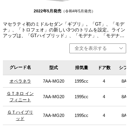
かかった。さらに、アシスタンスシステムLEVEL2を標準装
備とすることで、マセラティのラグジュアリー性をさらに
2022年5月発売
（令和4年5月発売）
高めるとともに、スポーティで安全なドライビングを楽し
んでいただけるラインアップとなった。「オペラネラ」は
マセラティ初のミドルセダン「ギブリ」。「GT」、「モデ
右ハンドル、「モデナ」のAWDは左ハンドルのみ、その他
ナ」、「トロフェオ」の新しい3つのトリムを設定。ライン
は左右ハンドル設定。
アップは、「GTハイブリッド」、「モデナ」、「モデナ
S」、「モデナS Q4」、「トロフェオ」を用意。GTトリム
は、マセラティの個性、魅力、エレガンスを際立たせ、都
全文を表示する
会的でミニマルなアーバンライフスタイルを体現。「GTハ
イブリッド」は、330馬力の4気筒のマイルドハイブリッド
を搭載。「モデナ」は350馬力、「モデナS」には430馬力
グレード名
グレード名
型式
排気量
ドア数
シフ
のV6エンジンをそれぞれ搭載。また、「モデナS」には、
ネリッシモ・パックとレッドブレーキキャリパーを装備。
オペラネラ
オペラネラ
7AA-MG20
1995cc
4
8AT
「トロフェオ」は、マセラティの個性である最大限のパフ
ォーマンスを表現。快適性を犠牲にすることなく、しっか
りとパフォーマンスにフォーカスしている。このトリム
ＧＴネロ イン
ＧＴネロ イン
7AA-MG20
1995cc
4
8AT
は、パッケージ、そして何よりもパフォーマンスの点で最
フィニート
フィニート
上位に位置し、580馬力の強力なV8ツインターボエンジン
を搭載。限定車に、「GTハイブリッド」をベースに日本人
ＧＴハイブリ
ＧＴハイブリ
7AA-MG20
1995cc
4
8AT
が古来より親しんできた「黒」の魅力を追求した特別限定
ッド
ッド
車「GTネロ インフィニート」を設定（限定24台）。今回、
「GTハイブリッド」をベースにMaserati meets Fragment