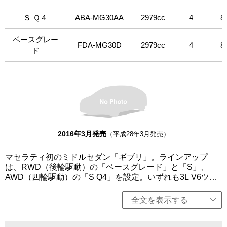
Ｓ Ｑ４
Ｓ Ｑ４
ABA-MG30AA
2979cc
4
8
ベースグレー
ベースグレー
FDA-MG30D
2979cc
4
8
ド
ド
2016年3月発売
（平成28年3月発売）
マセラティ初のミドルセダン「ギブリ」。ラインアップ
は、RWD（後輪駆動）の「ベースグレード」と「S」、
AWD（四輪駆動）の「S Q4」を設定。いずれも3L V6ツイ
ンターボエンジンを搭載し、8速オートマチックトランスミ
ッションを組み合わせる。クアトロポルテより軽量かつコ
全文を表示する
ンパクトでスポーティーでありながら、パワフルなパフォ
ーマンス実現。卓越した性能、操縦性、豪華さ、そして革