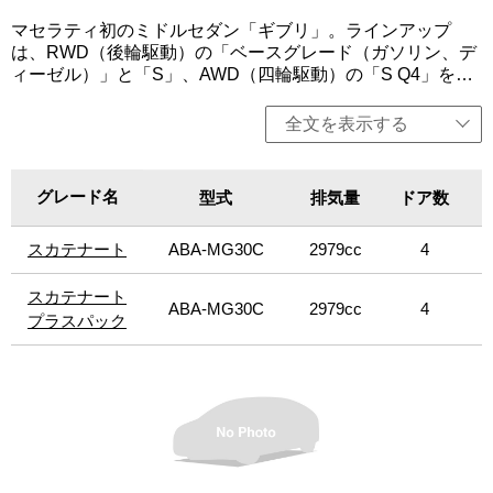
マセラティ初のミドルセダン「ギブリ」。ラインアップ
は、RWD（後輪駆動）の「ベースグレード（ガソリン、デ
ィーゼル）」と「S」、AWD（四輪駆動）の「S Q4」を設
定し、「グランルッソ」と「グランスポーツ」（「ベース
グレード（ディーゼル）」を除く）を用意。いずれも3L V6
全文を表示する
ターボエンジンを搭載し、8速オートマチックトランスミッ
ションを組み合わせる。クアトロポルテより軽量かつコン
パクトでスポーティーでありながら、パワフルなパフォー
グレード名
グレード名
型式
排気量
ドア数
マンスを実現。卓越した性能、操縦性、豪華さ、そして革
新的なイタリアンデザインを採用する。エンジンは、排出
スカテナート
スカテナート
ABA-MG30C
2979cc
4
ガス低減や燃費向上が見込まれる「スタート＆ストップ機
能」を全グレードに標準装備。今回、特別限定仕様車「ス
カテナート」（30台限定）、「スカテナート プラスパッ
スカテナート
スカテナート
ABA-MG30C
2979cc
4
ク」（10台限定）を設定。センター・ダッシュボードに
プラスパック
プラスパック
は、マルチタッチ機能付きの8.4インチのタッチコントロー
ル式高解像度ディスプレイを装備した最新のインフォテイ
ンメント・システムを採用。「スカテナート プラスパッ
ク」には、フル・アダプティブLEDヘッドランプや、電動
サンルーフなどの快適装備を追加した。「ベースグレー
ド」、「S」は左右、「ベースグレード（ディーゼルエンジ
ン）」、「スカテナート」、「スカテナート プラスパッ
ク」は右ハンドル、「S Q4」は左ハンドルの設定。