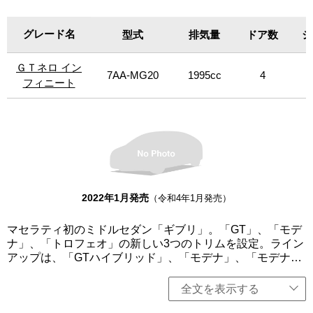
イブリッド」は、330馬力の4気筒のマイルドハイブリッド
を搭載。エクステリアでは、クロームのインサートを施す
グレード名
グレード名
型式
排気量
ドア数
シ
ことで、いで立ちがより強化される一方、19インチのホイ
ールのリムには合金が使用されている。インテリアは、ダ
ＧＴネロ イン
ＧＴネロ イン
ークミラートリム採用。モデナは、生まれもったエレガン
7AA-MG20
1995cc
4
スとダイナミズム、そして運転する楽しさ、これらのバラ
フィニート
フィニート
ンスを求める人のためのモデルとなっている。「モデナ」
は350馬力、「モデナS」には430馬力のV6エンジンをそれ
ぞれ搭載。また、「モデナS」には、ネリッシモ・パックと
レッドブレーキキャリパーを装備。「トロフェオ」は、マ
セラティの個性である最大限のパフォーマンスを表現。快
適性を犠牲にすることなく、しっかりとパフォーマンスに
フォーカスしている。このトリムは、パッケージ、そして
何よりもパフォーマンスの点で最上位に位置し、580馬力の
2022年1月発売
（令和4年1月発売）
強力なV8ツインターボエンジンを搭載。エクステリアは、
カーボンファイバー製のトリム、21インチのアルミホイー
マセラティ初のミドルセダン「ギブリ」。「GT」、「モデ
ルリム、レッドのブレーキキャリパーを採用。インテリア
ナ」、「トロフェオ」の新しい3つのトリムを設定。ライン
は、フルグレインの「Pieno Fiore」天然皮革を使用したス
アップは、「GTハイブリッド」、「モデナ」、「モデナ
ポーツシートを備えた豪華なものとなっている。限定車
S」、「モデナS Q4」、「トロフェオ」を用意。GTトリム
に、「グランスポーツ」をベースにマセラティ史上もっと
は、マセラティの個性、魅力、エレガンスを際立たせ、都
全文を表示する
もアイコン的なレーシングカー「250F」の功績を記念する
会的でミニマルなアーバンライフスタイルを体現。「GTハ
スペシャルエディション「Fトリブート」を設定（限定14