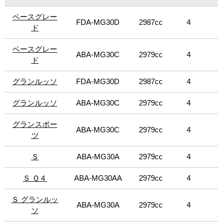
ーボンキットを装備し、スポーティさを際立たせた。イン
新的なイタリアンデザインを採用する。エンジンは、排出
テリアでは、マセラティのラインアップに初めて導入され
ベースグレー
ベースグレー
ガス低減や燃費向上が見込まれる「スタート＆ストップ機
FDA-MG30D
2987cc
4
8
るパンチングレザー(本革)による赤と黒のツートンインテリ
能」を全グレードに標準装備。インテリアは、新デザイン
ド
ド
アが、類いまれなる個性を際立て、さらに、コンソールの
のシフトレバーを導入。この新しいシフトレバーは、直感
中央にあしらわれた「Ribelle」の特性プレートが、30台限
的な操作ができるようになっただけでなく、ストロークを
ベースグレー
ベースグレー
定のこのリミテッドシリーズの独自性や希少性をアピール
ABA-MG30C
2979cc
4
8
短縮するとともに、コントロール性も向上。シフトレバー
ド
ド
する。「ベースグレード（ガソリンエンジン）」、「S」は
を右から左に移動させるだけで、オートマチックモードか
左右、「ベースグレード（ディーゼルエンジン）」、「リ
らマニュアルモードに切り替わる。さらに、Pボタンを新た
グランルッソ
グランルッソ
FDA-MG30D
2987cc
4
8
ベッレ」は右ハンドル、「S Q4」は左ハンドルの設定。
に設定したことで、容易にパーキングモードにシフトでき
るようになった。また、新しいボディ・カラーとアロイ・
グランルッソ
グランルッソ
ABA-MG30C
2979cc
4
8
ホイール、フルグレイン・ピエノ・フィオーレナチュラ
ル・レザーと新しいトリムを採用。アダプティブ・フル・
グランスポー
グランスポー
LEDヘッドライトを「グランルッソ」と「グランスポー
ABA-MG30C
2979cc
4
8
ツ
ツ
ツ」に標準装備した。今回、消費税変更に伴い、価格変更
を行った。「ベースグレード（ガソリンエンジン）」、
Ｓ
Ｓ
ABA-MG30A
2979cc
4
8
「S」は左右、「ベースグレード（ディーゼルエンジン）」
は右ハンドル、「S Q4」は左ハンドルの設定。
Ｓ Ｑ４
Ｓ Ｑ４
ABA-MG30AA
2979cc
4
8
Ｓ グランルッ
Ｓ グランルッ
ABA-MG30A
2979cc
4
8
ソ
ソ