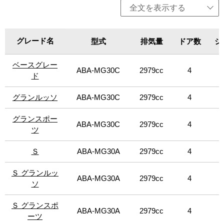
グレード（ディーゼル）」を除く）を用意。いずれも3L V6
全文を表示する
ターボエンジンを搭載し、8速オートマチックトランスミッ
ションを組み合わせる。クアトロポルテより軽量かつコン
パクトでスポーティーでありながら、パワフルなパフォー
グレード名
グレード名
型式
排気量
ドア数
シ
マンスを実現。卓越した性能、操縦性、豪華さ、そして革
新的なイタリアンデザインを採用する。エンジンは、排出
ベースグレー
ベースグレー
ガス低減や燃費向上が見込まれる「スタート＆ストップ機
ABA-MG30C
2979cc
4
8
能」を全グレードに標準装備。今回、新デザインのシフト
ド
ド
レバーを導入。この新しいシフトレバーは、直感的な操作
ができるようになっただけでなく、ストロークを短縮する
グランルッソ
グランルッソ
ABA-MG30C
2979cc
4
8
とともに、コントロール性も向上。シフトレバーを右から
左に移動させるだけで、オートマチックモードからマニュ
グランスポー
グランスポー
ABA-MG30C
2979cc
4
8
アルモードに切り替わる。さらに、Pボタンを新たに設定し
ツ
ツ
たことで、容易にパーキングモードにシフトできるように
なった。また、新しいボディ・カラーとアロイ・ホイー
Ｓ
Ｓ
ABA-MG30A
2979cc
4
8
ル、フルグレイン・ピエノ・フィオーレナチュラル・レザ
ーと新しいトリムを採用。アダプティブ・フル・LEDヘッ
Ｓ グランルッ
Ｓ グランルッ
ドライトを「グランルッソ」と「グランスポーツ」に標準
ABA-MG30A
2979cc
4
8
ソ
ソ
装備した。「ベースグレード」、「S」は左右、「ベースグ
レード（ディーゼルエンジン）」は右ハンドル、「S Q4」
Ｓ グランスポ
Ｓ グランスポ
は左ハンドルの設定。
ABA-MG30A
2979cc
4
8
ーツ
ーツ