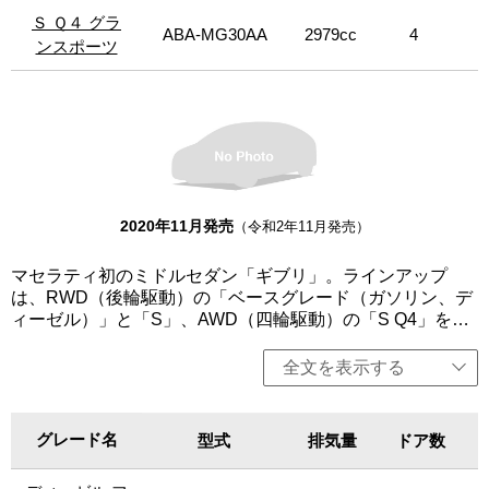
Ｓ Ｑ４ グラ
Ｓ Ｑ４ グラ
ABA-MG30AA
2979cc
4
8
ンスポーツ
ンスポーツ
2020年11月発売
（令和2年11月発売）
マセラティ初のミドルセダン「ギブリ」。ラインアップ
は、RWD（後輪駆動）の「ベースグレード（ガソリン、デ
ィーゼル）」と「S」、AWD（四輪駆動）の「S Q4」を設
定し、「グランルッソ」と「グランスポーツ」（「ベース
グレード（ディーゼル）」を除く）を用意。いずれも3L V6
全文を表示する
ターボエンジンを搭載し、8速オートマチックトランスミッ
ションを組み合わせる。クアトロポルテより軽量かつコン
パクトでスポーティーでありながら、パワフルなパフォー
グレード名
グレード名
型式
排気量
ドア数
マンスを実現。卓越した性能、操縦性、豪華さ、そして革
新的なイタリアンデザインを採用する。エンジンは、排出