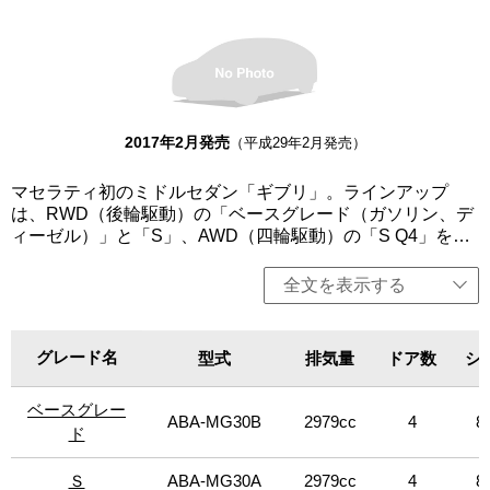
ード」、「S」は左右、「ベースグレード（ディーゼルエン
ジン）」、「スカテナート」は右ハンドル、その他左ハン
ドルのみの設定。
2017年2月発売
（平成29年2月発売）
マセラティ初のミドルセダン「ギブリ」。ラインアップ
は、RWD（後輪駆動）の「ベースグレード（ガソリン、デ
ィーゼル）」と「S」、AWD（四輪駆動）の「S Q4」を設
定。いずれも3L V6ターボエンジンを搭載し、8速オートマ
チックトランスミッションを組み合わせる。クアトロポル
全文を表示する
テより軽量かつコンパクトでスポーティーでありながら、
パワフルなパフォーマンスを実現。卓越した性能、操縦
性、豪華さ、そして革新的なイタリアンデザインを採用す
グレード名
グレード名
型式
排気量
ドア数
シ
る。エンジンは、排出ガス低減や燃費向上が見込まれる
「スタート＆ストップ機能」を全グレードに標準装備。今
ベースグレー
ベースグレー
回、価格改定を行った。「ベースグレード」、「S」は左
ABA-MG30B
2979cc
4
8
右、「ベースグレード（ディーゼルエンジン）」は右ハン
ド
ド
ドル、その他左ハンドルのみの設定。
Ｓ
Ｓ
ABA-MG30A
2979cc
4
8