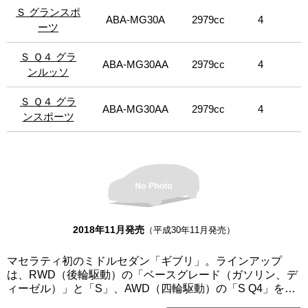
Ｓ グランスポ
Ｓ グランスポ
ABA-MG30A
2979cc
4
8
ーツ
ーツ
Ｓ Ｑ４ グラ
Ｓ Ｑ４ グラ
ABA-MG30AA
2979cc
4
8
ンルッソ
ンルッソ
Ｓ Ｑ４ グラ
Ｓ Ｑ４ グラ
ABA-MG30AA
2979cc
4
8
ンスポーツ
ンスポーツ
2018年11月発売
（平成30年11月発売）
マセラティ初のミドルセダン「ギブリ」。ラインアップ
は、RWD（後輪駆動）の「ベースグレード（ガソリン、デ
ィーゼル）」と「S」、AWD（四輪駆動）の「S Q4」を設
定し、「グランルッソ」と「グランスポーツ」（「ベース