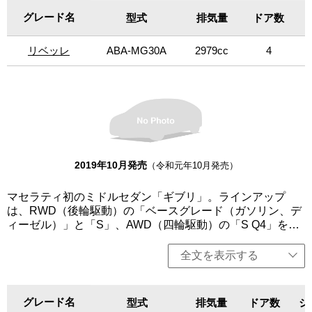
パクトでスポーティーでありながら、パワフルなパフォー
アが開発したナッパレザー「ペッレテッスータ」で仕上げ
グレード名
グレード名
型式
排気量
ドア数
マンスを実現。卓越した性能、操縦性、豪華さ、そして革
たインテリアと美しく調和している。「ベースグレード
新的なイタリアンデザインを採用する。エンジンは、排出
（ガソリンエンジン）」、「S」は左右、「ベースグレード
リベッレ
リベッレ
ABA-MG30A
2979cc
4
ガス低減や燃費向上が見込まれる「スタート＆ストップ機
（ディーゼルエンジン）」、「ディーゼル ファイナル・エ
能」を全グレードに標準装備。インテリアは、新デザイン
ディション」、「ロイヤル・エディション」は右ハンド
のシフトレバーを導入。この新しいシフトレバーは、直感
ル、「S Q4」は左ハンドルの設定。
的な操作ができるようになっただけでなく、ストロークを
短縮するとともに、コントロール性も向上。シフトレバー
を右から左に移動させるだけで、オートマチックモードか
らマニュアルモードに切り替わる。さらに、Pボタンを新た
に設定したことで、容易にパーキングモードにシフトでき
るようになった。また、新しいボディ・カラーとアロイ・
2019年10月発売
（令和元年10月発売）
ホイール、フルグレイン・ピエノ・フィオーレナチュラ
ル・レザーと新しいトリムを採用。アダプティブ・フル・
マセラティ初のミドルセダン「ギブリ」。ラインアップ
LEDヘッドライトを「グランルッソ」と「グランスポー
は、RWD（後輪駆動）の「ベースグレード（ガソリン、デ
ツ」に標準装備した。今回、「S」をベースに「ギブリ」の
ィーゼル）」と「S」、AWD（四輪駆動）の「S Q4」を設
妥協なきパーソナリティを強調しながら、スポーティな要
定し、「グランルッソ」と「グランスポーツ」（「ベース
素が満ち溢れた限定車「リベッレ」を設定（日本国内30台
グレード（ディーゼル）」を除く）を用意。いずれも3L V6
全文を表示する
限定）。エクステリアには、カーボン製センターホイール
ターボエンジンを搭載し、8速オートマチックトランスミッ
キャップとシルバー仕上げのエクストラシリーズGTS20イ
ションを組み合わせる。クアトロポルテより軽量かつコン
ンチホイールなどフルカーボンキット、インテリアにはス
パクトでスポーティーでありながら、パワフルなパフォー
グレード名
テアリングホイールとパドルスイッチを含むインテリアカ
グレード名
型式
排気量
ドア数
シ
マンスを実現。卓越した性能、操縦性、豪華さ、そして革