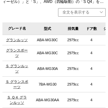
ィーゼル）」と「S」、AWD（四輪駆動）の「S Q4」を設
レーションにより生まれた特別仕様車「オペラネラ」、
定し、「グランルッソ」と「グランスポーツ」（「ベース
「オペラビアンカ」を設定（日本限定40台）。エクステリ
グレード（ディーゼル）」を除く）を用意。いずれも3L V6
全文を表示する
アカラーだけでなく、ブラックカラーのホイールやドア・
ターボエンジンを搭載し、8速オートマチックトランスミッ
ハンドルなど細部にわたって色が統一。一方、インテリア
ションを組み合わせる。クアトロポルテより軽量かつコン
はプレミアムレザーとアルカンターラのコンビネーション
パクトでスポーティーでありながら、パワフルなパフォー
で構成され、スティッチやヘッドレストのトライデントに
グレード名
グレード名
型式
排気量
ドア数
シ
マンスを実現。卓越した性能、操縦性、豪華さ、そして革
はコントラストの効いたシルバーのインサートが施されて
新的なイタリアンデザインを採用する。エンジンは、排出
いる。シートベルトはダークブルーを採用。そして最も目
グランルッソ
グランルッソ
ABA-MG30C
2979cc
4
8
ガス低減や燃費向上が見込まれる「スタート＆ストップ機
を引くのは、象徴的なフロントグリル。藤原氏の都会的な
能」を全グレードに標準装備。今回、エクステリアがリフ
感覚は、このモデルのために特別にデザインされた専用グ
レッシュされ、マルチメディアシステムを大幅にアップグ
グランスポー
グランスポー
リルとロゴに反映されている。20インチのUranoマットブ
ABA-MG30C
2979cc
4
8
レードした。新しいフロントグリルと、ジウジアーロによ
ツ
ツ
ラックホイールが装着され、CピラーにはFragmentロゴの
りデザインされた3200GTおよびアルフィエーリにインスパ
入った専用バッジが取り付けられており、エクステリアの
イアされたブーメラン型の新しいリアライトクラスターが
Ｓ グランルッ
Ｓ グランルッ
完成度を高めている。「S Q4 グランルッソ」、「S Q4 グ
ABA-MG30A
2979cc
4
8
採用され、より洗練された印象となった。「ベースグレー
ランスポーツ」は左ハンドル、その他は左右ハンドル設
ソ
ソ
ド（ガソリンエンジン）」、「S」は左右、「ベースグレー
定。
ド（ディーゼルエンジン）」は右ハンドル、「S Q4」は左
Ｓ グランスポ
Ｓ グランスポ
ハンドルの設定。
7BA-MG30
2979cc
4
8
ーツ
ーツ
Ｓ Ｑ４ グラ
Ｓ Ｑ４ グラ
ABA-MG30AA
2979cc
4
8
ンルッソ
ンルッソ