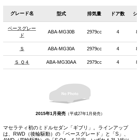
ーマンス実現。卓越した性能、操縦性、豪華さ、そして革
新的なイタリアンデザインを採用する。今回、環境性能や
グレード名
グレード名
型式
排気量
ドア数
シ
安全性を強化した改良新型車として刷新。マセラティ伝統
のスタイリング、エレガンス、クオリティ、パフォーマン
ベースグレー
ベースグレー
スを継承しながら先進の装備の強化を図り、卓越したドラ
ABA-MG30B
2979cc
4
8
イバビリティと、同セグメントにおけるよりプレミアムな
ド
ド
ポジショニングへの進化を実現。新エンジンは、排出ガス
低減や燃費向上が見込まれる「スタート＆ストップ機能」
Ｓ
Ｓ
ABA-MG30A
2979cc
4
8
を全グレードに標準装備。リヤバンパーに設置した2つのレ
ーダーベースのセンサーが死角内を走行している車を検知
Ｓ Ｑ４
Ｓ Ｑ４
ABA-MG30AA
2979cc
4
8
すると、ドアミラーの警告灯および音声でドライバーに知
らせる「ブラインド・スポット・アラート」や、駐車場か
らバックで出るときに車両や物体を検知すると同様の警告
を発して、ドライバーをサポートする「リヤ・クロス・パ
ス」を標準装備（「ベースグレード」はパッケージ）。
「ベースグレード」、「S」は左右、その他は左ハンドルの
みの設定。
2015年1月発売
（平成27年1月発売）
マセラティ初のミドルセダン「ギブリ」。ラインアップ
は、RWD（後輪駆動）の「ベースグレード」と「S」、