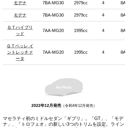
上位に位置し、580馬力の強力なV8ツインターボエンジン
モデナ
モデナ
7BA-MG30
2979cc
4
8AT
を搭載。限定車に、「GTハイブリッド」をベースに日本人
が古来より親しんできた「黒」の魅力を追求した特別限定
モデナ
モデナ
7BA-MG30
2979cc
4
8AT
車「GTネロ インフィニート」（限定24台）、「GTハイブ
リッド」をベースにMaserati meets Fragment Pop‐up Store
ＧＴハイブリ
ＧＴハイブリ
7AA-MG20
1995cc
4
8AT
で世界に先駆けて初公開された特別展示車「オペラネラ」
ッド
ッド
（1台限定の特別販売）、上質なイタリア製ナッパレザーを
使用した特別限定車「GTペッレ イントレッチァータ」を設
ＧＴペッレ イ
ＧＴペッレ イ
定。今回、価格改定を行った。「オペラネラ」は右ハンド
ントレッチァ
ントレッチァ
7AA-MG20
1995cc
4
8AT
ル、「モデナ」のAWDは左ハンドルのみ、その他は左右ハ
ータ
ータ
ンドル設定。
2022年12月発売
（令和4年12月発売）
マセラティ初のミドルセダン「ギブリ」。「GT」、「モデ
ナ」、「トロフェオ」の新しい3つのトリムを設定。ライン