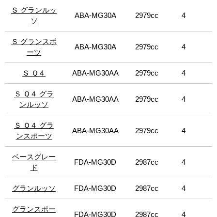
能なスポーツシート、グリップ力の高いスポーツステアリ
Ｓ グランルッ
Ｓ グランルッ
ングホイール、ギアシフトパドル、Inoxスポーツフットペ
ABA-MG30A
2979cc
4
8
ソ
ソ
ダルなどを装備。また、常にダンバー設定を最適化しなが
ら衝撃を吸収する、スカイフックサスペンションを標準装
Ｓ グランスポ
Ｓ グランスポ
備。両モデルに、マセラティでは初となるグレアフリーの
ABA-MG30A
2979cc
4
8
マトリクスハイビーム技術を採用したアダプティブフル
ーツ
ーツ
LEDヘッドライトを装備。「S」と「S Q4」では、従来の
モデルと比較してパワー、トルクそれぞれに20馬力および
Ｓ Ｑ４
Ｓ Ｑ４
ABA-MG30AA
2979cc
4
8
30Nmも向上し、最高出力430馬力、最大トルク580Nmを発
生。安全性にも貢献する、車両統合制御システム（IVC）を
Ｓ Ｑ４ グラ
Ｓ Ｑ４ グラ
ABA-MG30AA
2979cc
4
8
搭載。 また、マセラティ初の試みとなる電動パワーステア
ンルッソ
ンルッソ
リング（EPS）を採用し、レーンキープアシスト
（LKA）、アクティブブラインドスポットアシスト
Ｓ Ｑ４ グラ
Ｓ Ｑ４ グラ
（ABSA）、交通標識認識（TSR、モバイルアイテクノロ
ABA-MG30AA
2979cc
4
8
ンスポーツ
ンスポーツ
ジーに基づく）などの最新の先進運転支援システムを採用
している。「ベースグレード」、「S」は左右、「ベースグ
ベースグレー
ベースグレー
レード（ディーゼルエンジン）」は右ハンドル、「S Q4」
FDA-MG30D
2987cc
4
8
ド
ド
は左ハンドルの設定。
グランルッソ
グランルッソ
FDA-MG30D
2987cc
4
8
グランスポー
グランスポー
FDA-MG30D
2987cc
4
8