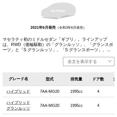
まれる「スタート＆ストップ機能」を全グレードに標準装
備。エクステリアは、新しいフロントグリルと、ジウジア
ーロによりデザインされた3200GTおよびアルフィエーリに
インスパイアされたブーメラン型の新しいリアライトクラ
スターが採用され、洗練された印象となったほか、マルチ
メディアシステムを大幅にアップグレードした。また、日
2021年6月発売
（令和3年6月発売）
本のストリートカルチャーシーンを牽引してきた藤原ヒロ
シ氏とのコラボレーションにより生まれた特別仕様車「オ
マセラティ初のミドルセダン「ギブリ」。ラインアップ
ペラネラ」、「オペラビアンカ」を設定（日本限定40
は、RWD（後輪駆動）の「グランルッソ」、「グランスポ
台）。エクステリアカラーだけでなく、ブラックカラーの
ーツ」と「S グランルッソ」、「S グランスポーツ」、
ホイールやドア・ハンドルなど細部にわたって色が統一。
AWD（四輪駆動）の「S Q4 グランルッソ」、「S Q4 グラ
一方、インテリアはプレミアムレザーとアルカンターラの
ンスポーツ」を設定。いずれも3L V6ターボエンジンを搭載
全文を表示する
コンビネーションで構成され、スティッチやヘッドレスト
し、8速オートマチックトランスミッションを組み合わせ
のトライデントにはコントラストの効いたシルバーのイン
る。クアトロポルテより軽量かつコンパクトでスポーティ
サートが施されている。今回、「グランスポーツ」をベー
ーでありながら、パワフルなパフォーマンスを実現。卓越
グレード名
スにマセラティ史上もっともアイコン的なレーシングカー
グレード名
型式
排気量
ドア数
シ
した性能、操縦性、豪華さ、そして革新的なイタリアンデ
「250F」の功績を記念するスペシャルエディション「Fト
ザインを採用する。エンジンは、排出ガス低減や燃費向上
リブート」を設定（限定14台）。インテリアは、ピエノフ
ハイブリッド
ハイブリッド
7AA-MG20
1995cc
4
が見込まれる「スタート＆ストップ機能」を全グレードに
ィオーレレザーにエクステリアカラーに併せて、レッドも
標準装備。エクステリアは、新しいフロントグリルと、ジ
しくはイエローの専用スティッチにて提供。その他、専用
ウジアーロによりデザインされた3200GTおよびアルフィエ
ハイブリッド
ハイブリッド
エンブレム、 専用ロゴ、専用ホイールライン（イエロー）
7AA-MG20
1995cc
4
ーリにインスパイアされたブーメラン型の新しいリアライ
グランルッソ
グランルッソ
を採用。ボディカラーは「ロッソ・トリブート」と「アズ
トクラスターが採用され、洗練された印象となったほか、
ーロ・トリブート」を用意（各色限定7台）。「S Q4 グラ