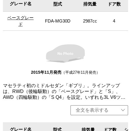
新的なイタリアンデザインを採用する。エンジンは、排出
グレード名
グレード名
型式
排気量
ドア数
ガス低減や燃費向上が見込まれる「スタート＆ストップ機
能」を全グレードに標準装備。今回、マセラティ史上初と
ベースグレー
ベースグレー
なるディーゼルエンジンを搭載した「ベースグレード」を
FDA-MG30D
2987cc
4
設定。画期的な新型3L V6ディーゼルエンジン、8速ZFオー
ド
ド
トマチックトランスミッションを搭載。275馬力のクラス最
高出力を発生しながらCO2排出量を158g／kmに抑え燃料消
費量は17.0km／Lを誇る。マセラティ伝統のエグゾースト
サウンドの魅力をさらに高めるとともに、CO2排出量の低
減と優れた燃費経済性、さらに圧倒的なスポーツ性能を実
現。エクステリアは、同心円状の美しいシルエットを生み
出しているフロントとリアのホイールアーチによって、滑
らかで流れるようなラインにダイナミックな印象を与えて
2015年11月発売
（平成27年11月発売）
いる。インテリアシートに張られた最高級のソフトレザー
はダッシュボードやドアにも使用可能。「ベースグレー
マセラティ初のミドルセダン「ギブリ」。ラインアップ
ド」、「S」は左右、「ベースグレード（ディーゼルエンジ
は、RWD（後輪駆動）の「ベースグレード」と「S」、
ン）」は右ハンドル、その他左ハンドルのみの設定。
AWD（四輪駆動）の「S Q4」を設定。いずれも3L V6ツイ
ンターボエンジンを搭載し、8速オートマチックトランスミ
ッションを組み合わせる。クアトロポルテより軽量かつコ
全文を表示する
ンパクトでスポーティーでありながら、パワフルなパフォ
ーマンス実現。卓越した性能、操縦性、豪華さ、そして革
新的なイタリアンデザインを採用する。エンジンは、排出
グレード名
グレード名
型式
排気量
ドア数
シ