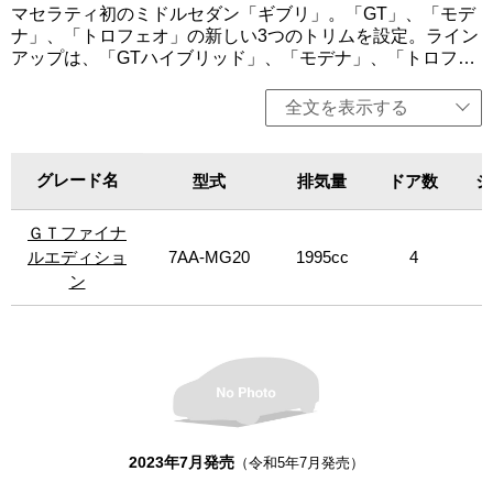
マセラティ初のミドルセダン「ギブリ」。「GT」、「モデ
ナ」、「トロフェオ」の新しい3つのトリムを設定。ライン
アップは、「GTハイブリッド」、「モデナ」、「トロフェ
オ」を用意。GTトリムは、マセラティの個性、魅力、エレ
ガンスを際立たせ、都会的でミニマルなアーバンライフス
全文を表示する
タイルを体現。「GTハイブリッド」は、330馬力の4気筒の
マイルドハイブリッドを搭載。「モデナ」には、RWD、
AWDを設定し、430馬力のV6エンジンをそれぞれ搭載。
グレード名
グレード名
型式
排気量
ドア数
シ
「トロフェオ」は、マセラティの個性である最大限のパフ
ォーマンスを表現。快適性を犠牲にすることなく、しっか
ＧＴファイナ
ＧＴファイナ
りとパフォーマンスにフォーカスしている。このトリム
は、パッケージ、そして何よりもパフォーマンスの点で最
ルエディショ
ルエディショ
7AA-MG20
1995cc
4
上位に位置し、580馬力の強力なV8ツインターボエンジン
ン
ン
を搭載。限定車には、上質なイタリア製ナッパレザーを使
用した「GTペッレ イントレッチァータ」、高回転型のV8
エンジンを搭載したセダンの最終モデルとなる「334ウルテ
ィマ‐リミテッド」（日本導入15台）を設定。今回、生産終
了を記念して限定車「GTファイナルエディション」（日本
特別限定15台）を設定。エクステリアはブラックを基調
に、より一層スポーティーかつラグジュアリーな仕様とな
った。「モデナ」のAWDは左ハンドルのみ、その他は左右
2023年7月発売
（令和5年7月発売）
ハンドル設定。