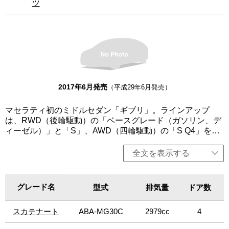
ツ
ツ
2017年6月発売
（平成29年6月発売）
マセラティ初のミドルセダン「ギブリ」。ラインアップ
は、RWD（後輪駆動）の「ベースグレード（ガソリン、デ
ィーゼル）」と「S」、AWD（四輪駆動）の「S Q4」を設
定。いずれも3L V6ターボエンジンを搭載し、8速オートマ
チックトランスミッションを組み合わせる。クアトロポル
全文を表示する
テより軽量かつコンパクトでスポーティーでありながら、
パワフルなパフォーマンスを実現。卓越した性能、操縦
性、豪華さ、そして革新的なイタリアンデザインを採用す
グレード名
グレード名
型式
排気量
ドア数
る。エンジンは、排出ガス低減や燃費向上が見込まれる
「スタート＆ストップ機能」を全グレードに標準装備。今
スカテナート
スカテナート
ABA-MG30C
2979cc
4
回、マセラティのF1初制覇から60周年を記念した限定車
「スカテナート」（世界60台限定）を設定。「ベースグレ