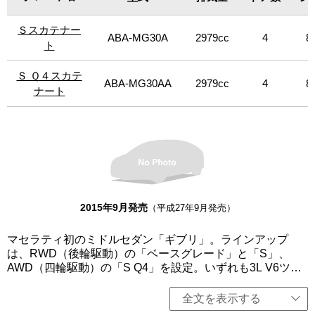
ガス低減や燃費向上が見込まれる「スタート＆ストップ機
能」を全グレードに標準装備。今回、「S」をベースに、特
Ｓスカテナー
Ｓスカテナー
別限定仕様車「S スカテナート」（限定14台）、「S Q4」
ABA-MG30A
2979cc
4
8
をベースに「S Q4スカテナート」（限定6台）を設定。マ
ト
ト
セラティ伝統のシャドー・ラインにより、トリムをブラッ
クアウト。ドアハンドルはボディ同色のホワイトとし、エ
Ｓ Ｑ４スカテ
Ｓ Ｑ４スカテ
ABA-MG30AA
2979cc
4
8
レガントなデザインに精悍な雰囲気を加えている。フロン
ナート
ナート
ト・グリルのトライデントとイタリア語で「光」「稲妻」
という意味を持つサエッタ・ロゴにはマセラティのコーポ
レート・カラーを表すブルー・アクセントが施されたのに
加えて、ブルー・ブレーキ・キャリパーを採用。さらにマ
セラティのDNAであるモータースポーツの技術を汲む鍛造
の21インチ・チターノ・ホイールを装備。「ベースグレー
ド」、「S」は左右、「S スカテナート」は右ハンドル、そ
の他左ハンドルのみの設定。
2015年9月発売
（平成27年9月発売）
マセラティ初のミドルセダン「ギブリ」。ラインアップ
は、RWD（後輪駆動）の「ベースグレード」と「S」、
AWD（四輪駆動）の「S Q4」を設定。いずれも3L V6ツイ
ンターボエンジンを搭載し、8速オートマチックトランスミ
ッションを組み合わせる。クアトロポルテより軽量かつコ
全文を表示する
ンパクトでスポーティーでありながら、パワフルなパフォ