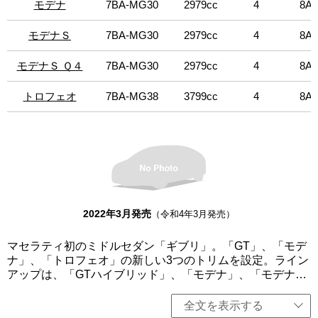
モデナ
モデナ
7BA-MG30
2979cc
4
8AT
Pop‐up Storeで世界に先駆けて初公開された特別展示車
「オペラネラ」を設定（1台限定の特別販売）。ボディカラ
モデナＳ
モデナＳ
7BA-MG30
2979cc
4
8AT
ーだけでなく、ホイールやドア・ハンドルなどの細部にま
でブラックカラーへのこだわりが行き届き、インテリアは
モデナＳ Ｑ４
モデナＳ Ｑ４
7BA-MG30
2979cc
4
8AT
プレミアムレザーとアルカンターラのコンビネーションに
よって構成されている。他にも、このモデルのためだけに
特別にデザインされた専用グリル及びロゴをあしらった象
トロフェオ
トロフェオ
7BA-MG38
3799cc
4
8AT
徴的なフロントグリルや、20インチのUranoマットブラッ
クホイール、CピラーにはFragmentロゴの入った専用バッ
ジが取り付けられており、完成度の高いエクステリアのデ
ザインが圧倒的な存在感を醸成している。また、価格改定
を行った。「オペラネラ」は右ハンドル、「モデナS Q4」
は左ハンドルのみ、その他は左右ハンドル設定。
2022年3月発売
（令和4年3月発売）
マセラティ初のミドルセダン「ギブリ」。「GT」、「モデ
ナ」、「トロフェオ」の新しい3つのトリムを設定。ライン
アップは、「GTハイブリッド」、「モデナ」、「モデナ
S」、「モデナS Q4」、「トロフェオ」を用意。GTトリム
は、マセラティの個性、魅力、エレガンスを際立たせ、都
全文を表示する
会的でミニマルなアーバンライフスタイルを体現。「GTハ