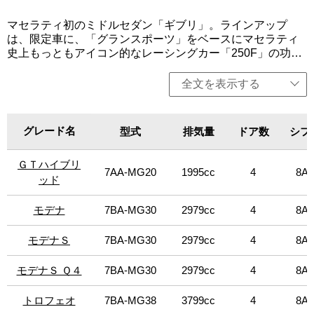
リアカラーに併せて、レッドもしくはイエローの専用ステ
ィッチにて提供。その他、専用エンブレム、 専用ロゴ、専
マセラティ初のミドルセダン「ギブリ」。ラインアップ
用ホイールライン（イエロー）を採用。今回、価格改定を
は、限定車に、「グランスポーツ」をベースにマセラティ
行った。「モデナS Q4」は左ハンドルのみ、その他は左右
史上もっともアイコン的なレーシングカー「250F」の功績
ハンドル設定。
を記念するスペシャルエディション「Fトリブート」を設定
（限定14台）。インテリアは、ピエノフィオーレレザーに
全文を表示する
エクステリアカラーに併せて、レッドもしくはイエローの
専用スティッチにて提供。その他、専用エンブレム、 専用
ロゴ、専用ホイールライン（イエロー）を採用。今回、エ
グレード名
グレード名
型式
排気量
ドア数
シフ
ンブレムロゴを刷新。白とマセラティブルーの2色使いとな
り、よりスタイリッシュになった。併せて、「GT」、「モ
ＧＴハイブリ
ＧＴハイブリ
デナ」、「トロフェオ」の新しい3つのトリムを設定。ライ
7AA-MG20
1995cc
4
8AT
ンアップは、「GTハイブリッド」、「モデナ」、「モデナ
ッド
ッド
S」、「モデナS Q4」、「トロフェオ」を用意。GTトリム
は、マセラティの個性、魅力、エレガンスを際立たせ、都
モデナ
モデナ
7BA-MG30
2979cc
4
8AT
会的でミニマルなアーバンライフスタイルを体現。「GTハ
イブリッド」は330馬力の4気筒のマイルドハイブリッドを
モデナＳ
モデナＳ
7BA-MG30
2979cc
4
8AT
搭載。エクステリアでは、クロームのインサートを施すこ
とで、いで立ちがより強化される一方、19インチのホイー
モデナＳ Ｑ４
モデナＳ Ｑ４
7BA-MG30
2979cc
4
8AT
ルのリムには合金が使用されている。インテリアは、ダー
クミラートリム採用。モデナは、生まれもったエレガンス
トロフェオ
トロフェオ
7BA-MG38
3799cc
4
8AT
とダイナミズム、そして運転する楽しさ、これらのバラン