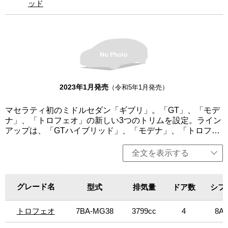
ッド
ッド
ギブリのスポーティーなコックピットを完璧にまとめ上げ
ている。「モデナ」のAWDは左ハンドルのみ、その他は左
右ハンドル設定。
2023年1月発売
（令和5年1月発売）
マセラティ初のミドルセダン「ギブリ」。「GT」、「モデ
ナ」、「トロフェオ」の新しい3つのトリムを設定。ライン
アップは、「GTハイブリッド」、「モデナ」、「トロフェ
オ」を用意。GTトリムは、マセラティの個性、魅力、エレ
ガンスを際立たせ、都会的でミニマルなアーバンライフス
全文を表示する
タイルを体現。「GTハイブリッド」は、330馬力の4気筒の
マイルドハイブリッドを搭載。「モデナ」には、RWD、
AWDを設定し、430馬力のV6エンジンをそれぞれ搭載。
グレード名
グレード名
型式
排気量
ドア数
シフ
「トロフェオ」は、マセラティの個性である最大限のパフ
ォーマンスを表現。快適性を犠牲にすることなく、しっか
トロフェオ
トロフェオ
7BA-MG38
3799cc
4
8AT
りとパフォーマンスにフォーカスしている。このトリム
は、パッケージ、そして何よりもパフォーマンスの点で最