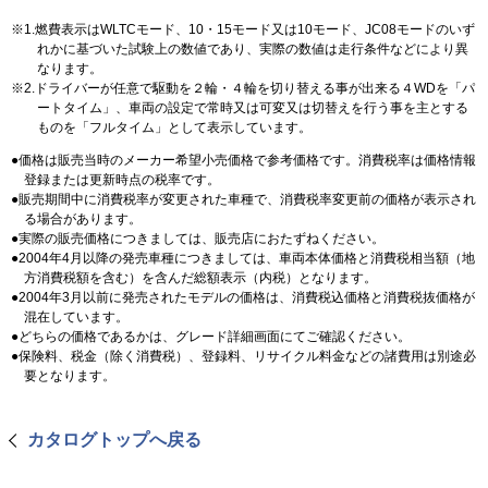
1.燃費表示はWLTCモード、10・15モード又は10モード、JC08モードのいず
れかに基づいた試験上の数値であり、実際の数値は走行条件などにより異
なります。
2.ドライバーが任意で駆動を２輪・４輪を切り替える事が出来る４WDを「パ
ートタイム」、車両の設定で常時又は可変又は切替えを行う事を主とする
ものを「フルタイム」として表示しています。
価格は販売当時のメーカー希望小売価格で参考価格です。消費税率は価格情報
登録または更新時点の税率です。
販売期間中に消費税率が変更された車種で、消費税率変更前の価格が表示され
る場合があります。
実際の販売価格につきましては、販売店におたずねください。
2004年4月以降の発売車種につきましては、車両本体価格と消費税相当額（地
方消費税額を含む）を含んだ総額表示（内税）となります。
2004年3月以前に発売されたモデルの価格は、消費税込価格と消費税抜価格が
混在しています。
どちらの価格であるかは、グレード詳細画面にてご確認ください。
保険料、税金（除く消費税）、登録料、リサイクル料金などの諸費用は別途必
要となります。
カタログトップへ戻る