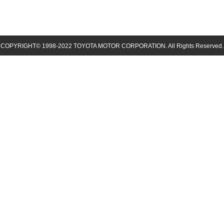
COPYRIGHT© 1998-
2022
TOYOTA MOTOR CORPORATION. All Rights Reserved.