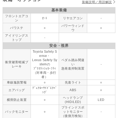
装備説明／用語解説
基本装備
フロントエアコ
ｵｰﾄ
リヤエアコン
-
ン
パワーウィンド
パワステ
○
○
ウ
アイドリングス
-
トップ
安全・視界
Toyota Safety S
ense・
Lexus Safety Sy
ペダル踏み間違
衝突被害軽減ブ
stemの
い
-
レーキ
ﾌﾟﾘｸﾗｯｼｭｾｰﾌﾃｨ
急発進抑制装置
（対車両・歩行
者）
車線逸脱警報
○
先進ライト
○
ﾃﾞｭｱﾙ+ｻｲﾄﾞｴｱﾊﾞ
エアバッグ
ABS
○
ｯｸﾞ
ヘッドランプ
横滑防止装置
○
LED
(HID/LED)
ブラインドスポ
バックモニター
○
ットモニター
-
（後側方検知）