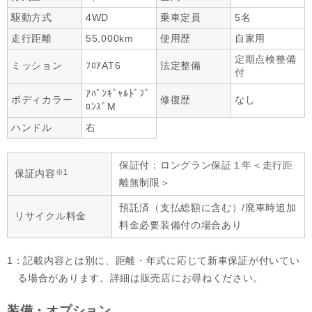
駆動方式
4WD
乗車定員
5名
走行距離
55,000km
使用歴
自家用
定期点検整備
ミッション
ﾌﾛｱAT6
法定整備
付
ｱﾊﾞﾝｷﾞｬﾙﾄﾞﾌﾞ
ボディカラー
修復歴
なし
ﾛﾝｽﾞM
ハンドル
右
保証付：ロングラン保証１年＜走行距
※1
保証内容
離無制限＞
預託済（支払総額に含む）/廃車時追加
リサイクル料金
料金必要装備付の場合あり
1：記載内容とは別に、距離・年式に応じて新車保証が付いてい
る場合があります。詳細は販売店にお尋ねください。
装備・オプション