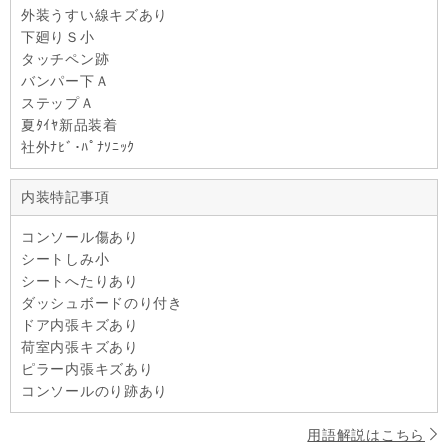
外装うすい線キズあり
下廻りＳ小
タッチペン跡
バンパー下Ａ
ステップＡ
夏ﾀｲﾔ新品装着
社外ﾅﾋﾞ･ﾊﾟﾅｿﾆｯｸ
内装特記事項
コンソール傷あり
シートしみ小
シートへたりあり
ダッシュボードのり付き
ドア内張キズあり
荷室内張キズあり
ピラー内張キズあり
コンソールのり跡あり
用語解説はこちら