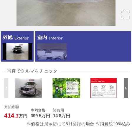
写真でクルマをチェック
支払総額
車両価格
諸費用
414
399
.5
万円
14
.8
万円
.3
万円
※価格は展示店にて8月登録の場合 ※消費税10%込み