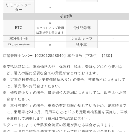
リモコンスター
-
ター
その他
○
ETC
点検記録簿
-
※セットアップ費用
は別途申し受けます
寒冷地仕様
-
ウェルキャブ
-
ワンオーナー
○
試乗車
-
店舗管理ナンバー【023012858540】車台番号（下3桁）【430】
支払総額には、車両価格の他、保険料、税金、登録などに伴う費用な
ど、購入の際に必要な全ての費用が含まれております。
「定期点検整備なし(要整備箇所あり)」の場合、整備箇所につきまして
は、販売店へお問合せください。
「修復歴あり」の場合、修復部位の詳細につきましては、販売店へお問
合せください。
「車検整備付」の場合、車検の有効期限が切れているため、納車時まで
に、乗用車は24ヵ月、
商用車などは12ヵ月定期点検整備を実施し、車検
を取得して納車します（費用は支払総額に含む）。
グレードによって予防安全装置の設定が異なる場合があります。
グレードや予防安全装置の設定によって同じ車種でも安全運転サポート