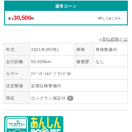
通常ローン
30,500
>詳しくはこちら
月々
円
>支払総額とは
年式
2021年(R3年)
車検
車検整備付
走行距離
55,000km
修復歴
なし
カラー
ｱﾊﾞﾝｷﾞｬﾙﾄﾞﾌﾞﾛﾝｽﾞM
法定整備
定期点検整備付
保証
ロングラン保証付