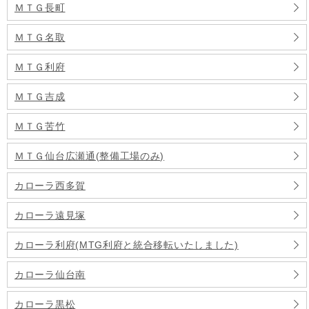
ＭＴＧ長町
ＭＴＧ名取
ＭＴＧ利府
ＭＴＧ吉成
ＭＴＧ苦竹
ＭＴＧ仙台広瀬通(整備工場のみ)
カローラ西多賀
カローラ遠見塚
カローラ利府(MTG利府と統合移転いたしました)
カローラ仙台南
カローラ黒松