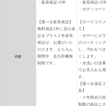
延長保証+2年
延長保証+2
ボディコー
【選べる延長保証】
【ガードコス
無料保証1年に安心保
工】
証をプラス２年延長
・ボデーにガ
保証が、お選びいた
のコーティン
だけます。もちろん
し、汚れをつ
期間中 走行距離無
くします。
内容
制限です。
・水洗いの洗
でお手入れも
す。
【選べる保証
長】
・１年間走行
制限の保証に