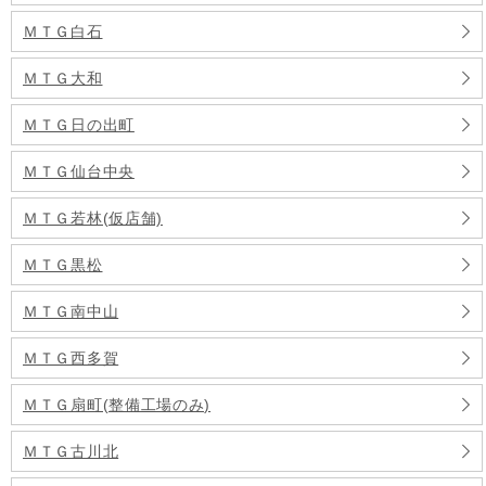
ＭＴＧ白石
ＭＴＧ大和
ＭＴＧ日の出町
ＭＴＧ仙台中央
ＭＴＧ若林(仮店舗)
ＭＴＧ黒松
ＭＴＧ南中山
ＭＴＧ西多賀
ＭＴＧ扇町(整備工場のみ)
ＭＴＧ古川北