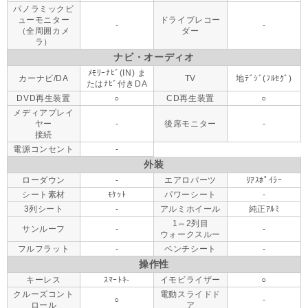
パノラミックビ
ューモニター
ドライブレコー
-
-
（全周囲カメ
ダー
ラ）
ナビ・オーディオ
ﾒﾓﾘｰﾅﾋﾞ(IN) ま
カーナビ/DA
TV
地ﾃﾞｼﾞ(ﾌﾙｾｸﾞ)
たはﾅﾋﾞ付きDA
DVD再生装置
○
CD再生装置
○
メディアプレイ
ヤー
-
後席モニター
-
接続
電源コンセント
-
外装
ローダウン
-
エアロパーツ
ﾘｱｽﾎﾟｲﾗｰ
シート素材
ﾓｹｯﾄ
パワーシート
-
3列シート
-
アルミホイール
純正ｱﾙﾐ
1⇔2列目
サンルーフ
-
-
ウォークスルー
フルフラット
-
ベンチシート
-
操作性
キーレス
ｽﾏｰﾄｷ-
イモビライザー
○
クルーズコント
電動スライドド
○
-
ロール
ア