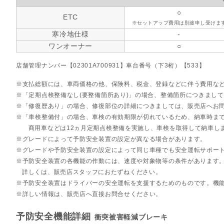
○
ETC
※セットアップ費用は別途申し受けま
寒冷地仕様
-
ワンオーナー
○
店舗管理ナンバー【02301A700931】車台番号（下3桁）【533】
支払総額には、車両価格の他、保険料、税金、登録などに伴う費用な
「定期点検整備なし(要整備箇所あり)」の場合、整備箇所につきまし
「修復歴あり」の場合、修復部位の詳細につきましては、販売店へお
「車検整備付」の場合、車検の有効期限が切れているため、納車時まで
商用車などは12ヵ月定期点検整備を実施し、車検を取得して納車し
グレードによって予防安全装置の設定が異なる場合があります。
グレードや予防安全装置の設定によって同じ車種でも安全運転サポー
予防安全装置の各機能の作動には、速度や対象物等の条件があります
詳しくは、販売店スタッフにおたずねください。
予防安全装置はドライバーの安全運転を支援するためのものです。機
詳しい情報は、販売店へ直接お問合せください。
予防安全機能詳細
衝突被害軽減ブレーキ