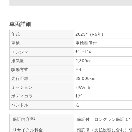
車両詳細
年式
2023年(R5年)
車検
車検整備付
エンジン
ﾃﾞｨｰｾﾞﾙ
排気量
2,800cc
駆動方式
FR
走行距離
39,000km
ミッション
ﾌﾛｱAT6
ボディカラー
ﾎﾜｲﾄ
ハンドル
右
※1
保証内容
保証付：ロングラン保証１
リサイクル料金
預託済（支払総額に含む）/