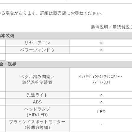
いる場合があります。詳細は販売店にお尋ねください。
装備説明／用語解説
基本装備
リヤエアコン
○
パワーウィンドウ
○
全・視界
ペダル踏み間違い
ｲﾝﾃﾘｼﾞｪﾝﾄｸﾘｱﾗﾝｽｿﾅｰ・
急発進抑制装置
ｽﾏｰﾄｱｼｽﾄ
先進ライト
○
ABS
○
ヘッドランプ
LED
(HID/LED)
ブラインドスポットモニター
-
（後側方検知）