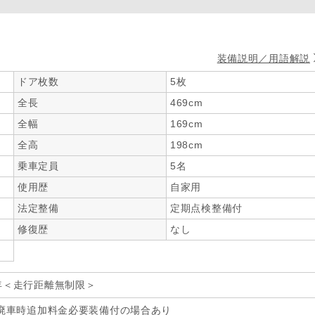
装備説明／用語解説
ドア枚数
5枚
全長
469cm
全幅
169cm
全高
198cm
乗車定員
5名
使用歴
自家用
法定整備
定期点検整備付
修復歴
なし
年＜走行距離無制限＞
廃車時追加料金必要装備付の場合あり