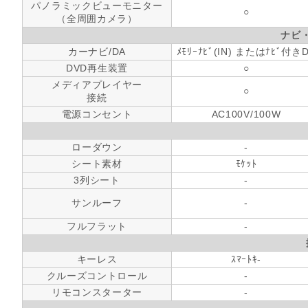
パノラミックビューモニター
○
（全周囲カメラ）
ナビ
カーナビ/DA
ﾒﾓﾘｰﾅﾋﾞ(IN) またはﾅﾋﾞ付き
DVD再生装置
○
メディアプレイヤー
○
接続
電源コンセント
AC100V/100W
ローダウン
-
シート素材
ﾓｹｯﾄ
3列シート
-
サンルーフ
-
フルフラット
-
キーレス
ｽﾏｰﾄｷ-
クルーズコントロール
-
リモコンスターター
-