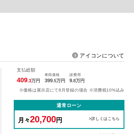
アイコンについて
支払総額
車両価格
諸費用
409
399
9
.3
万円
.5
万円
.8
万円
※価格は展示店にて8月登録の場合 ※消費税10%込み
通常ローン
20,700
>詳しくはこちら
月々
円