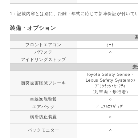
1：記載内容とは別に、距離・年式に応じて新車保証が付いて
装備・オプション
フロントエアコン
ｵｰﾄ
パワステ
○
アイドリングストップ
-
安
Toyota Safety Sense・
Lexus Safety Systemの
衝突被害軽減ブレーキ
ﾌﾟﾘｸﾗｯｼｭｾｰﾌﾃｨ
（対車両・歩行者）
車線逸脱警報
○
エアバッグ
ﾃﾞｭｱﾙｴｱﾊﾞｯｸﾞ
横滑防止装置
○
バックモニター
○