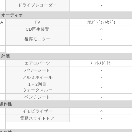
ドライブレコーダー
-
・オーディオ
DA
TV
地ﾃﾞｼﾞ(ﾌﾙｾｸﾞ)
CD再生装置
○
後席モニター
-
外装
エアロパーツ
ﾌﾛﾝﾄｽﾎﾟｲﾗｰ
パワーシート
-
アルミホイール
-
1⇔2列目
-
ウォークスルー
ベンチシート
-
操作性
イモビライザー
○
電動スライドドア
-