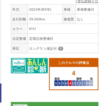
>支払総額とは
年式
2023年(R5年)
車検
車検整備付
走行距離
39,000km
修復歴
なし
カラー
ﾎﾜｲﾄ
法定整備
定期点検整備付
保証
ロングラン保証付
このクルマの評価点
4