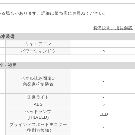
いる場合があります。詳細は販売店にお尋ねください。
装備説明／用語解説
基本装備
リヤエアコン
-
パワーウィンドウ
○
全・視界
ペダル踏み間違い
-
急発進抑制装置
先進ライト
-
ABS
○
ヘッドランプ
LED
(HID/LED)
ブラインドスポットモニター
-
（後側方検知）