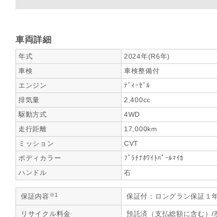
車両詳細
年式
2024年(R6年)
車検
車検整備付
エンジン
ﾃﾞｨｰｾﾞﾙ
排気量
2,400cc
駆動方式
4WD
走行距離
17,000km
ミッション
CVT
ボディカラー
ﾌﾟﾗﾁﾅﾎﾜｲﾄﾊﾟｰﾙﾏｲｶ
ハンドル
右
※1
保証内容
保証付：ロングラン保証１
リサイクル料金
預託済（支払総額に含む）/