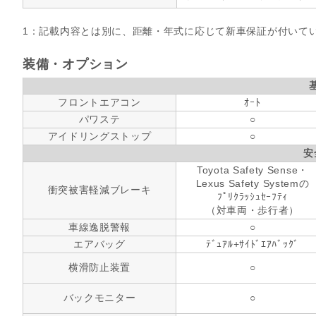
1：記載内容とは別に、距離・年式に応じて新車保証が付いて
装備・オプション
フロントエアコン
ｵｰﾄ
パワステ
○
アイドリングストップ
○
安
Toyota Safety Sense・
Lexus Safety Systemの
衝突被害軽減ブレーキ
ﾌﾟﾘｸﾗｯｼｭｾｰﾌﾃｨ
（対車両・歩行者）
車線逸脱警報
○
エアバッグ
ﾃﾞｭｱﾙ+ｻｲﾄﾞｴｱﾊﾞｯｸﾞ
横滑防止装置
○
バックモニター
○