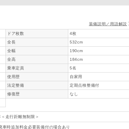
装備説明／用語解説
ドア枚数
4枚
全長
532cm
全幅
190cm
全高
184cm
乗車定員
5名
使用歴
自家用
法定整備
定期点検整備付
修復歴
なし
年＜走行距離無制限＞
廃車時追加料金必要装備付の場合あり