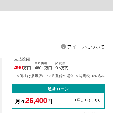
アイコンについて
支払総額
車両価格
諸費用
490
480
9
万円
.5
万円
.5
万円
※価格は展示店にて8月登録の場合 ※消費税10%込み
通常ローン
26,400
>詳しくはこちら
月々
円