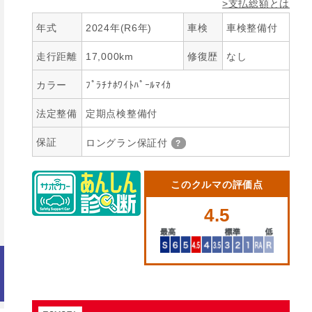
>支払総額とは
年式
2024年(R6年)
車検
車検整備付
走行距離
17,000km
修復歴
なし
カラー
ﾌﾟﾗﾁﾅﾎﾜｲﾄﾊﾟｰﾙﾏｲｶ
法定整備
定期点検整備付
保証
ロングラン保証付
このクルマの評価点
4.5