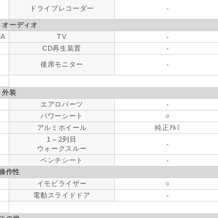
ドライブレコーダー
-
・オーディオ
DA
TV
-
CD再生装置
-
後席モニター
-
外装
エアロパーツ
-
パワーシート
○
アルミホイール
純正ｱﾙﾐ
1⇔2列目
-
ウォークスルー
ベンチシート
-
操作性
イモビライザー
○
電動スライドドア
-