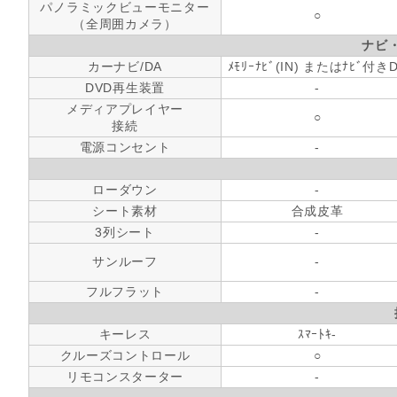
パノラミックビューモニター
○
（全周囲カメラ）
ナビ
カーナビ/DA
ﾒﾓﾘｰﾅﾋﾞ(IN) またはﾅﾋﾞ付き
DVD再生装置
-
メディアプレイヤー
○
接続
電源コンセント
-
ローダウン
-
シート素材
合成皮革
3列シート
-
サンルーフ
-
フルフラット
-
キーレス
ｽﾏｰﾄｷ-
クルーズコントロール
○
リモコンスターター
-