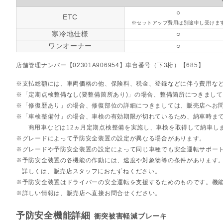
○
ETC
※セットアップ費用は別途申し受けま
寒冷地仕様
○
ワンオーナー
○
店舗管理ナンバー【02301A906954】車台番号（下3桁）【685】
支払総額には、車両価格の他、保険料、税金、登録などに伴う費用な
「定期点検整備なし(要整備箇所あり)」の場合、整備箇所につきまし
「修復歴あり」の場合、修復部位の詳細につきましては、販売店へお
「車検整備付」の場合、車検の有効期限が切れているため、納車時まで
商用車などは12ヵ月定期点検整備を実施し、車検を取得して納車し
グレードによって予防安全装置の設定が異なる場合があります。
グレードや予防安全装置の設定によって同じ車種でも安全運転サポー
予防安全装置の各機能の作動には、速度や対象物等の条件があります
詳しくは、販売店スタッフにおたずねください。
予防安全装置はドライバーの安全運転を支援するためのものです。機
詳しい情報は、販売店へ直接お問合せください。
予防安全機能詳細
衝突被害軽減ブレーキ