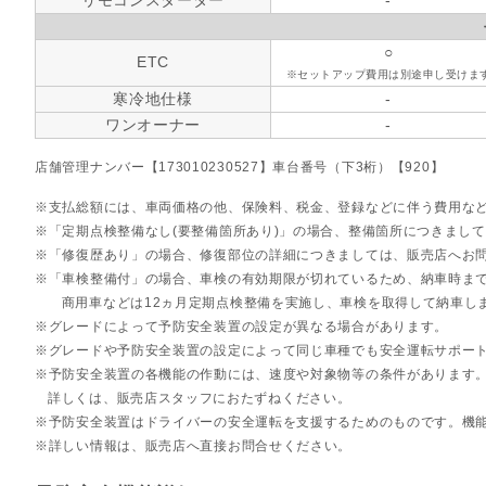
リモコンスターター
-
○
ETC
※セットアップ費用は別途申し受けま
寒冷地仕様
-
ワンオーナー
-
店舗管理ナンバー【173010230527】車台番号（下3桁）【920】
支払総額には、車両価格の他、保険料、税金、登録などに伴う費用な
「定期点検整備なし(要整備箇所あり)」の場合、整備箇所につきまし
「修復歴あり」の場合、修復部位の詳細につきましては、販売店へお
「車検整備付」の場合、車検の有効期限が切れているため、納車時まで
商用車などは12ヵ月定期点検整備を実施し、車検を取得して納車し
グレードによって予防安全装置の設定が異なる場合があります。
グレードや予防安全装置の設定によって同じ車種でも安全運転サポー
予防安全装置の各機能の作動には、速度や対象物等の条件があります
詳しくは、販売店スタッフにおたずねください。
予防安全装置はドライバーの安全運転を支援するためのものです。機
詳しい情報は、販売店へ直接お問合せください。