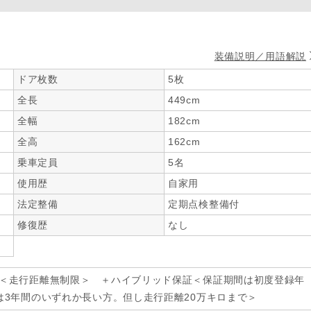
装備説明／用語解説
ドア枚数
5枚
全長
449cm
全幅
182cm
全高
162cm
乗車定員
5名
使用歴
自家用
法定整備
定期点検整備付
修復歴
なし
年＜走行距離無制限＞ ＋ハイブリッド保証＜保証期間は初度登録年
は3年間のいずれか長い方。但し走行距離20万キロまで＞