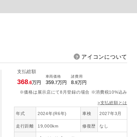
アイコンについて
支払総額
車両価格
諸費用
368
359
8
.6
万円
.7
万円
.9
万円
※価格は展示店にて8月登録の場合 ※消費税10%込み
>支払総額とは
年式
2024年(R6年)
車検
2027年3月
走行距離
19,000km
修復歴
なし