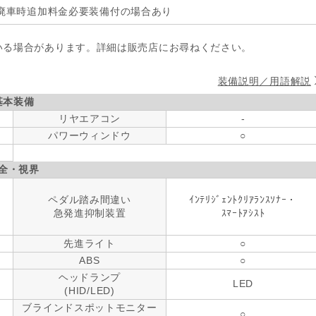
廃車時追加料金必要装備付の場合あり
いる場合があります。詳細は販売店にお尋ねください。
装備説明／用語解説
基本装備
リヤエアコン
-
パワーウィンドウ
○
全・視界
ペダル踏み間違い
ｲﾝﾃﾘｼﾞｪﾝﾄｸﾘｱﾗﾝｽｿﾅｰ・
急発進抑制装置
ｽﾏｰﾄｱｼｽﾄ
先進ライト
○
ABS
○
ヘッドランプ
LED
(HID/LED)
ブラインドスポットモニター
○