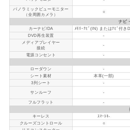
パノラミックビューモニター
○
（全周囲カメラ）
ナビ
カーナビ/DA
ﾒﾓﾘｰﾅﾋﾞ(IN) またはﾅﾋﾞ付き
DVD再生装置
-
メディアプレイヤー
-
接続
電源コンセント
-
ローダウン
-
シート素材
本革(一部)
3列シート
-
サンルーフ
-
フルフラット
-
キーレス
ｽﾏｰﾄｷ-
クルーズコントロール
○