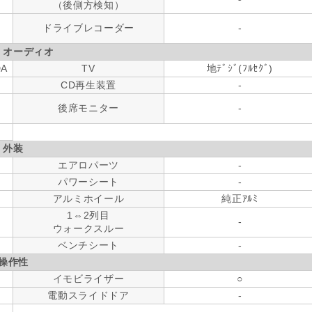
（後側方検知）
ドライブレコーダー
-
・オーディオ
DA
TV
地ﾃﾞｼﾞ(ﾌﾙｾｸﾞ)
CD再生装置
-
後席モニター
-
外装
エアロパーツ
-
パワーシート
-
アルミホイール
純正ｱﾙﾐ
1⇔2列目
-
ウォークスルー
ベンチシート
-
操作性
イモビライザー
○
電動スライドドア
-