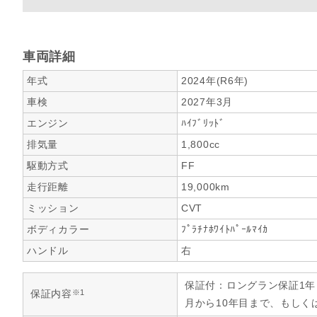
車両詳細
年式
2024年(R6年)
車検
2027年3月
エンジン
ﾊｲﾌﾞﾘｯﾄﾞ
排気量
1,800cc
駆動方式
FF
走行距離
19,000km
ミッション
CVT
ボディカラー
ﾌﾟﾗﾁﾅﾎﾜｲﾄﾊﾟｰﾙﾏｲｶ
ハンドル
右
保証付：ロングラン保証1
※1
保証内容
月から10年目まで、もしく