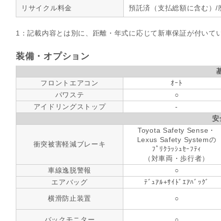
リサイクル料金
預託済（支払総額に含む）/
1：記載内容とは別に、距離・年式に応じて新車保証が付いて
装備・オプション
フロントエアコン
ｵｰﾄ
パワステ
○
アイドリングストップ
-
安
Toyota Safety Sense・
Lexus Safety Systemの
衝突被害軽減ブレーキ
ﾌﾟﾘｸﾗｯｼｭｾｰﾌﾃｨ
（対車両・歩行者）
車線逸脱警報
○
エアバッグ
ﾃﾞｭｱﾙ+ｻｲﾄﾞｴｱﾊﾞｯｸﾞ
横滑防止装置
○
バックモニター
○