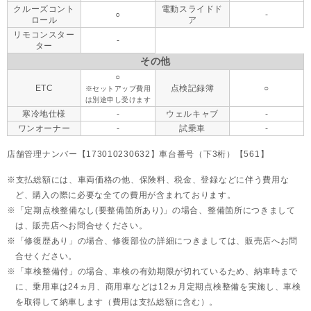
クルーズコント
電動スライドド
○
-
ロール
ア
リモコンスター
-
ター
その他
○
ETC
点検記録簿
○
※セットアップ費用
は別途申し受けます
寒冷地仕様
-
ウェルキャブ
-
ワンオーナー
-
試乗車
-
店舗管理ナンバー【173010230632】車台番号（下3桁）【561】
支払総額には、車両価格の他、保険料、税金、登録などに伴う費用な
ど、購入の際に必要な全ての費用が含まれております。
「定期点検整備なし(要整備箇所あり)」の場合、整備箇所につきまして
は、販売店へお問合せください。
「修復歴あり」の場合、修復部位の詳細につきましては、販売店へお問
合せください。
「車検整備付」の場合、車検の有効期限が切れているため、納車時まで
に、乗用車は24ヵ月、
商用車などは12ヵ月定期点検整備を実施し、車検
を取得して納車します（費用は支払総額に含む）。