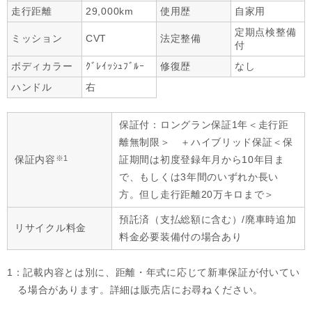
走行距離
29,000km
使用歴
自家用
定期点検整備
ミッション
CVT
法定整備
付
ボディカラー
ｸﾞﾚｲｯｼｭﾌﾞﾙｰ
修復歴
なし
ハンドル
右
保証付：ロングラン保証1年＜走行距
離無制限＞ ＋ハイブリッド保証＜保
※1
保証内容
証期間は初度登録年月から10年目ま
で、もしくは3年間のいずれか長い
方。但し走行距離20万キロまで＞
預託済（支払総額に含む）/廃車時追加
リサイクル料金
料金必要装備付の場合あり
1：記載内容とは別に、距離・年式に応じて新車保証が付いてい
る場合があります。詳細は販売店にお尋ねください。