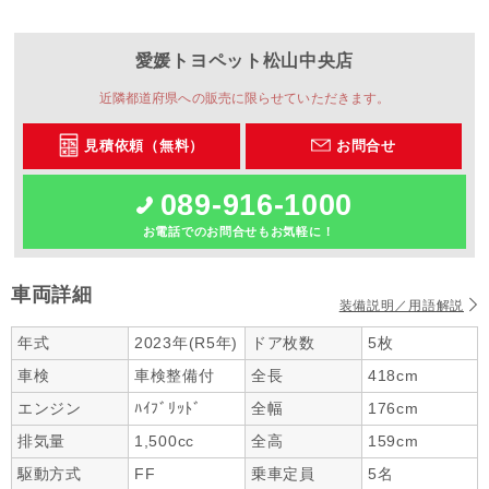
愛媛トヨペット
松山中央店
近隣都道府県への販売に限らせていただきます。
見積依頼（無料）
お問合せ
089-916-1000
お電話でのお問合せもお気軽に！
車両詳細
装備説明／用語解説
年式
2023年(R5年)
ドア枚数
5枚
車検
車検整備付
全長
418cm
エンジン
ﾊｲﾌﾞﾘｯﾄﾞ
全幅
176cm
排気量
1,500cc
全高
159cm
駆動方式
FF
乗車定員
5名