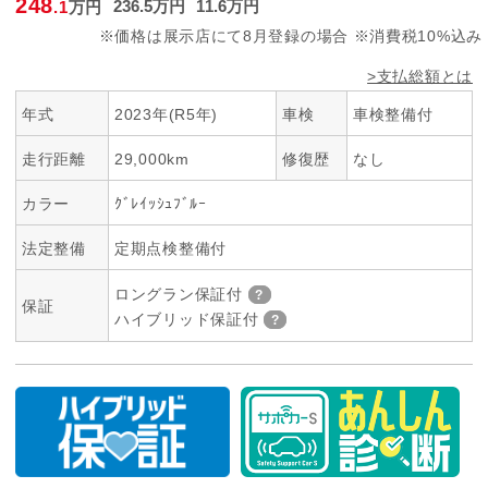
248
236
.5
万円
11
.6
万円
.1
万円
※価格は展示店にて8月登録の場合 ※消費税10%込み
>支払総額とは
年式
2023年(R5年)
車検
車検整備付
走行距離
29,000km
修復歴
なし
カラー
ｸﾞﾚｲｯｼｭﾌﾞﾙｰ
法定整備
定期点検整備付
ロングラン保証付
保証
ハイブリッド保証付