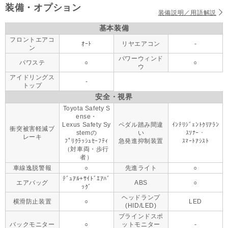
装備・オプション
装備説明／用語解説
基本装備
フロントエアコ
ｵｰﾄ
リヤエアコン
-
ン
パワーウィンド
パワステ
○
○
ウ
アイドリングス
-
トップ
安全・視界
Toyota Safety S
ense・
Lexus Safety Sy
ペダル踏み間違
ｲﾝﾃﾘｼﾞｪﾝﾄｸﾘｱﾗﾝ
衝突被害軽減ブ
stemの
い
ｽｿﾅｰ・
レーキ
ﾌﾟﾘｸﾗｯｼｭｾｰﾌﾃｨ
急発進抑制装置
ｽﾏｰﾄｱｼｽﾄ
（対車両・歩行
者）
車線逸脱警報
○
先進ライト
○
ﾃﾞｭｱﾙ+ｻｲﾄﾞｴｱﾊﾞ
エアバッグ
ABS
○
ｯｸﾞ
ヘッドランプ
横滑防止装置
○
LED
(HID/LED)
ブラインドスポ
バックモニター
○
ットモニター
-