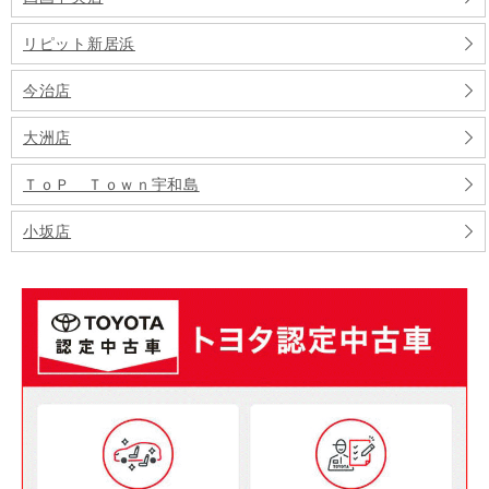
リピット新居浜
今治店
大洲店
ＴｏＰ Ｔｏｗｎ宇和島
小坂店