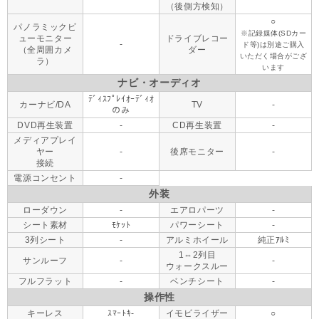
（後側方検知）
○
パノラミックビ
※記録媒体(SDカー
ューモニター
ドライブレコー
-
ド等)は別途ご購入
（全周囲カメ
ダー
いただく場合がござ
ラ）
います
ナビ・オーディオ
ﾃﾞｨｽﾌﾟﾚｲｵｰﾃﾞｨｵ
カーナビ/DA
TV
-
のみ
DVD再生装置
-
CD再生装置
-
メディアプレイ
ヤー
-
後席モニター
-
接続
電源コンセント
-
外装
ローダウン
-
エアロパーツ
-
シート素材
ﾓｹｯﾄ
パワーシート
-
3列シート
-
アルミホイール
純正ｱﾙﾐ
1⇔2列目
サンルーフ
-
-
ウォークスルー
フルフラット
-
ベンチシート
-
操作性
キーレス
ｽﾏｰﾄｷ-
イモビライザー
○