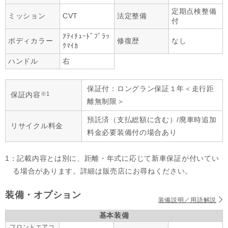
定期点検整備
ミッション
CVT
法定整備
付
ｱﾃｨﾁｭｰﾄﾞﾌﾞﾗｯ
ボディカラー
修復歴
なし
ｸﾏｲｶ
ハンドル
右
保証付：ロングラン保証１年＜走行距
※1
保証内容
離無制限＞
預託済（支払総額に含む）/廃車時追加
リサイクル料金
料金必要装備付の場合あり
1：記載内容とは別に、距離・年式に応じて新車保証が付いてい
る場合があります。詳細は販売店にお尋ねください。
装備・オプション
装備説明／用語解説
基本装備
フロントエアコ