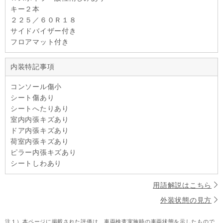
キー２本
２２５／６０Ｒ１８
サイドバイザー付き
フロアマット付き
内装特記事項
コンソール傷小
シート傷あり
シートへたりあり
室内内張キズあり
ドア内張キズあり
荷室内張キズあり
ピラー内張キズあり
シートしわあり
用語解説はこちら
外装状態の見方
注１）
本ページに掲載された評価は、車両検査実施時の車両状態を示したもので