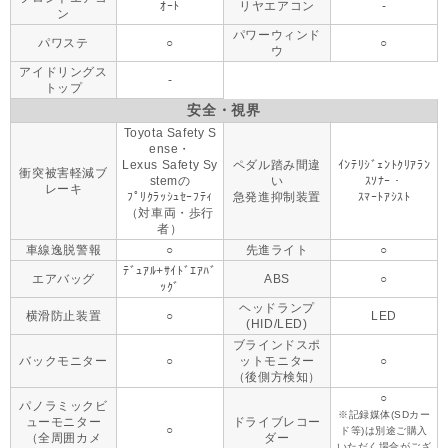
ｵｰﾄ
リヤエアコン
-
ン
パワーウィンド
パワステ
○
○
ウ
アイドリングス
-
トップ
安全・視界
Toyota Safety S
ense・
Lexus Safety Sy
ペダル踏み間違
ｲﾝﾃﾘｼﾞｪﾝﾄｸﾘｱﾗﾝ
衝突被害軽減ブ
stemの
い
ｽｿﾅｰ・
レーキ
ﾌﾟﾘｸﾗｯｼｭｾｰﾌﾃｨ
急発進抑制装置
ｽﾏｰﾄｱｼｽﾄ
（対車両・歩行
者）
車線逸脱警報
○
先進ライト
○
ﾃﾞｭｱﾙ+ｻｲﾄﾞｴｱﾊﾞ
エアバッグ
ABS
○
ｯｸﾞ
ヘッドランプ
横滑防止装置
○
LED
(HID/LED)
ブラインドスポ
バックモニター
○
ットモニター
○
（後側方検知）
○
パノラミックビ
※記録媒体(SDカー
ューモニター
ドライブレコー
○
ド等)は別途ご購入
（全周囲カメ
ダー
いただく場合がござ