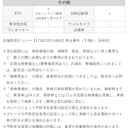
その他
○
ETC
点検記録簿
○
※セットアップ費用
は別途申し受けます
寒冷地仕様
-
ウェルキャブ
-
ワンオーナー
-
試乗車
-
店舗管理ナンバー【173012014686】車台番号（下3桁）【440】
支払総額には、車両価格の他、保険料、税金、登録などに伴う費用な
ど、購入の際に必要な全ての費用が含まれております。
「定期点検整備なし(要整備箇所あり)」の場合、整備箇所につきまして
は、販売店へお問合せください。
「修復歴あり」の場合、修復部位の詳細につきましては、販売店へお問
合せください。
「車検整備付」の場合、車検の有効期限が切れているため、納車時まで
に、乗用車は24ヵ月、
商用車などは12ヵ月定期点検整備を実施し、車検
を取得して納車します（費用は支払総額に含む）。
グレードによって予防安全装置の設定が異なる場合があります。
グレードや予防安全装置の設定によって同じ車種でも安全運転サポート
車の区分が異なる場合があります。
予防安全装置の各機能の作動には、速度や対象物等の条件があります。