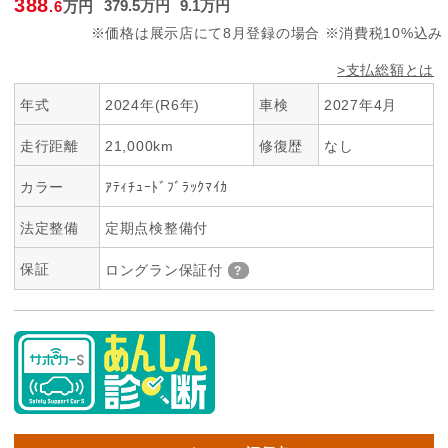
388
379
.5
万円
9
.1
万円
.6
万円
※価格は展示店にて8月登録の場合 ※消費税10%込み
>支払総額とは
年式
2024年(R6年)
車検
2027年4月
走行距離
21,000km
修復歴
なし
カラー
ｱﾃｨﾁｭｰﾄﾞﾌﾞﾗｯｸﾏｲｶ
法定整備
定期点検整備付
保証
ロングラン保証付