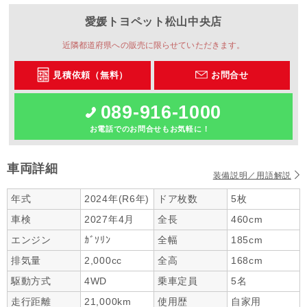
愛媛トヨペット
松山中央店
近隣都道府県への販売に限らせていただきます。
見積依頼（無料）
お問合せ
089-916-1000
お電話でのお問合せもお気軽に！
車両詳細
装備説明／用語解説
年式
2024年(R6年)
ドア枚数
5枚
車検
2027年4月
全長
460cm
エンジン
ｶﾞｿﾘﾝ
全幅
185cm
排気量
2,000cc
全高
168cm
駆動方式
4WD
乗車定員
5名
走行距離
21,000km
使用歴
自家用