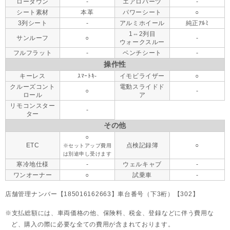
ローダウン
-
エアロパーツ
-
シート素材
本革
パワーシート
○
3列シート
-
アルミホイール
純正ｱﾙﾐ
1⇔2列目
サンルーフ
○
-
ウォークスルー
フルフラット
-
ベンチシート
-
操作性
キーレス
ｽﾏｰﾄｷ-
イモビライザー
○
クルーズコント
電動スライドド
○
-
ロール
ア
リモコンスター
-
ター
その他
○
ETC
点検記録簿
○
※セットアップ費用
は別途申し受けます
寒冷地仕様
-
ウェルキャブ
-
ワンオーナー
○
試乗車
-
店舗管理ナンバー【185016162663】車台番号（下3桁）【302】
支払総額には、車両価格の他、保険料、税金、登録などに伴う費用な
ど、購入の際に必要な全ての費用が含まれております。