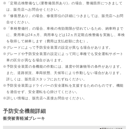
「定期点検整備なし(要整備箇所あり)」の場合、整備箇所につきまして
は、販売店へお問合せください。
「修復歴あり」の場合、修復部位の詳細につきましては、販売店へお問
合せください。
「車検整備付」の場合、車検の有効期限が切れているため、納車時まで
に、乗用車は24ヵ月、
商用車などは12ヵ月定期点検整備を実施し、車検
を取得して納車します（費用は支払総額に含む）。
グレードによって予防安全装置の設定が異なる場合があります。
グレードや予防安全装置の設定によって同じ車種でも安全運転サポート
車の区分が異なる場合があります。
予防安全装置の各機能の作動には、速度や対象物等の条件があります。
また、道路状況、車両状態、天候等により作動しない場合があります。
詳しくは、販売店スタッフにおたずねください。
予防安全装置はドライバーの安全運転を支援するためのものです。機能
を過信せず、安全運転を心掛けてください。
詳しい情報は、販売店へ直接お問合せください。
予防安全機能詳細
衝突被害軽減ブレーキ