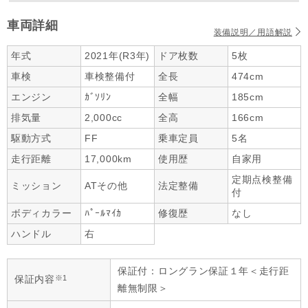
車両詳細
装備説明／用語解説
年式
2021年(R3年)
ドア枚数
5枚
車検
車検整備付
全長
474cm
エンジン
ｶﾞｿﾘﾝ
全幅
185cm
排気量
2,000cc
全高
166cm
駆動方式
FF
乗車定員
5名
走行距離
17,000km
使用歴
自家用
定期点検整備
ミッション
ATその他
法定整備
付
ボディカラー
ﾊﾟｰﾙﾏｲｶ
修復歴
なし
ハンドル
右
保証付：ロングラン保証１年＜走行距
※1
保証内容
離無制限＞