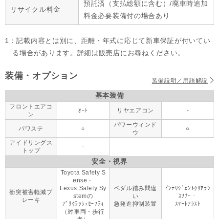
預託済（支払総額に含む）/廃車時追加
リサイクル料金
料金必要装備付の場合あり
1：記載内容とは別に、距離・年式に応じて新車保証が付いてい
る場合があります。詳細は販売店にお尋ねください。
装備・オプション
装備説明／用語解説
基本装備
フロントエアコ
ｵｰﾄ
リヤエアコン
-
ン
パワーウィンド
パワステ
○
○
ウ
アイドリングス
-
トップ
安全・視界
Toyota Safety S
ense・
Lexus Safety Sy
ペダル踏み間違
ｲﾝﾃﾘｼﾞｪﾝﾄｸﾘｱﾗﾝ
衝突被害軽減ブ
stemの
い
ｽｿﾅｰ・
レーキ
ﾌﾟﾘｸﾗｯｼｭｾｰﾌﾃｨ
急発進抑制装置
ｽﾏｰﾄｱｼｽﾄ
（対車両・歩行