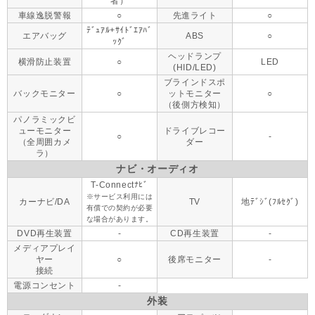
者）
車線逸脱警報
○
先進ライト
○
ﾃﾞｭｱﾙ+ｻｲﾄﾞｴｱﾊﾞ
エアバッグ
ABS
○
ｯｸﾞ
ヘッドランプ
横滑防止装置
○
LED
(HID/LED)
ブラインドスポ
バックモニター
○
ットモニター
○
（後側方検知）
パノラミックビ
ューモニター
ドライブレコー
○
-
（全周囲カメ
ダー
ラ）
ナビ・オーディオ
T-Connectﾅﾋﾞ
※サービス利用には
カーナビ/DA
TV
地ﾃﾞｼﾞ(ﾌﾙｾｸﾞ)
有償での契約が必要
な場合があります。
DVD再生装置
-
CD再生装置
-
メディアプレイ
ヤー
○
後席モニター
-
接続
電源コンセント
-
外装