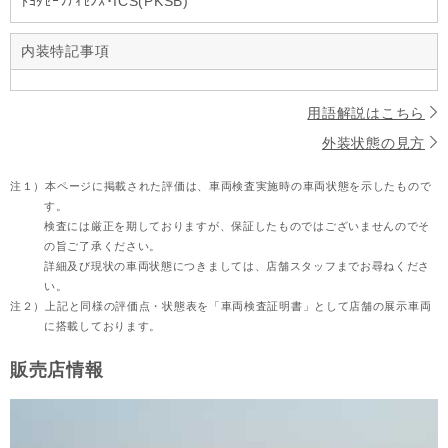
ﾄﾖﾀｾｰﾌﾃｨｾﾝｽ･ICS(PKSB)
内装特記事項
用語解説はこちら
外装状態の見方
注１）
本ページに掲載された評価は、車両検査実施時の車両状態を示したもので
す。
検査には厳正を期しておりますが、保証したものではございませんのでそ
の旨ご了承ください。
詳細及び現状の車両状態につきましては、店舗スタッフまでお尋ねくださ
い。
注２）
上記と同様の評価点・状態表を「車両検査証明書」として店舗の展示車両
に搭載しております。
販売店情報