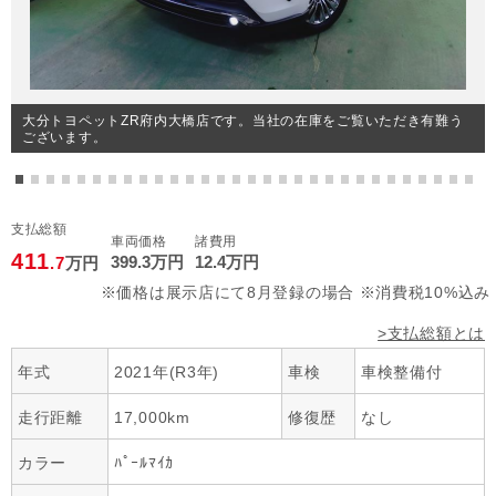
大分トヨペットZR府内大橋店です。当社の在庫をご覧いただき有難う
ございます。
支払総額
車両価格
諸費用
411
399
.3
万円
12
.4
万円
.7
万円
※価格は展示店にて8月登録の場合 ※消費税10%込み
>支払総額とは
年式
2021年(R3年)
車検
車検整備付
走行距離
17,000km
修復歴
なし
カラー
ﾊﾟｰﾙﾏｲｶ