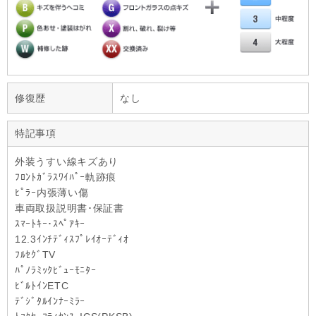
修復歴
なし
特記事項
外装うすい線キズあり
ﾌﾛﾝﾄｶﾞﾗｽﾜｲﾊﾟｰ軌跡痕
ﾋﾟﾗｰ内張薄い傷
車両取扱説明書･保証書
ｽﾏｰﾄｷｰ･ｽﾍﾟｱｷｰ
12.3ｲﾝﾁﾃﾞｨｽﾌﾟﾚｲｵｰﾃﾞｨｵ
ﾌﾙｾｸﾞTV
ﾊﾟﾉﾗﾐｯｸﾋﾞｭｰﾓﾆﾀｰ
ﾋﾞﾙﾄｲﾝETC
ﾃﾞｼﾞﾀﾙｲﾝﾅｰﾐﾗｰ