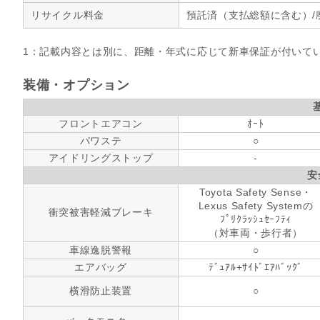
リサイクル料金
預託済（支払総額に含む）/
1：記載内容とは別に、距離・年式に応じて新車保証が付いて
装備・オプション
フロントエアコン
ｵｰﾄ
パワステ
○
アイドリングストップ
-
安
Toyota Safety Sense・
Lexus Safety Systemの
衝突被害軽減ブレーキ
ﾌﾟﾘｸﾗｯｼｭｾｰﾌﾃｨ
（対車両・歩行者）
車線逸脱警報
○
エアバッグ
ﾃﾞｭｱﾙ+ｻｲﾄﾞｴｱﾊﾞｯｸﾞ
横滑防止装置
○