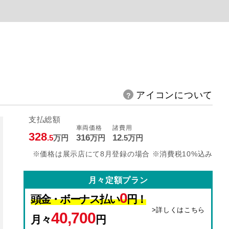
アイコンについて
支払総額
車両価格
諸費用
328
316
12
.5
万円
万円
.5
万円
※価格は展示店にて8月登録の場合 ※消費税10%込み
月々定額プラン
0
頭金・ボーナス払い
円！
>詳しくはこちら
40,700
月々
円