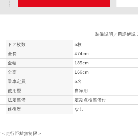
装備説明／用語解説
ドア枚数
5枚
全長
474cm
全幅
185cm
全高
166cm
乗車定員
5名
使用歴
自家用
法定整備
定期点検整備付
修復歴
なし
年＜走行距離無制限＞