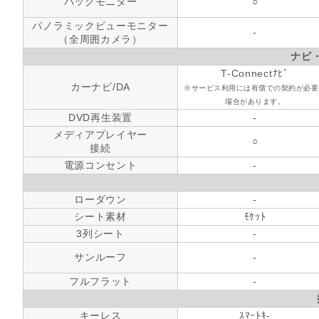
バックモニター
○
パノラミックビューモニター
-
（全周囲カメラ）
ナビ
T-Connectﾅﾋﾞ
カーナビ/DA
※サービス利用には有償での契約が必要
場合があります。
DVD再生装置
-
メディアプレイヤー
○
接続
電源コンセント
-
ローダウン
-
シート素材
ﾓｹｯﾄ
3列シート
-
サンルーフ
-
フルフラット
-
キーレス
ｽﾏｰﾄｷ-