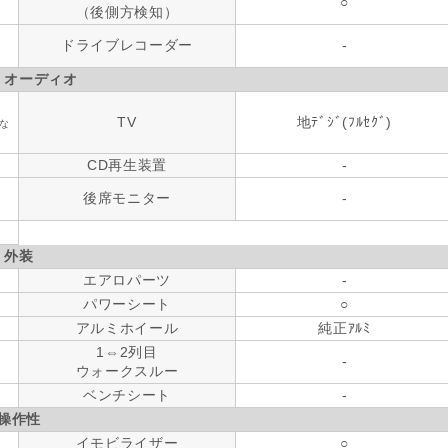
○
（後側方検知）
ドライブレコーダー
-
・オーディオ
TV
地ﾃﾞｼﾞ(ﾌﾙｾｸﾞ)
な
CD再生装置
-
後席モニター
-
外装
エアロパーツ
-
パワーシート
○
アルミホイール
純正ｱﾙﾐ
1⇔2列目
-
ウォークスルー
ベンチシート
-
操作性
イモビライザー
○