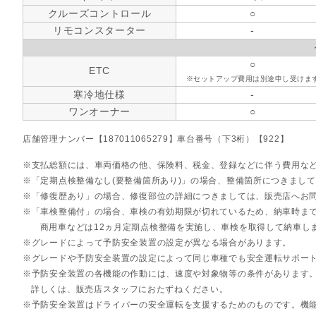
クルーズコントロール
○
リモコンスターター
-
○
ETC
※セットアップ費用は別途申し受けま
寒冷地仕様
-
ワンオーナー
○
店舗管理ナンバー【187011065279】車台番号（下3桁）【922】
支払総額には、車両価格の他、保険料、税金、登録などに伴う費用な
「定期点検整備なし(要整備箇所あり)」の場合、整備箇所につきまし
「修復歴あり」の場合、修復部位の詳細につきましては、販売店へお
「車検整備付」の場合、車検の有効期限が切れているため、納車時まで
商用車などは12ヵ月定期点検整備を実施し、車検を取得して納車し
グレードによって予防安全装置の設定が異なる場合があります。
グレードや予防安全装置の設定によって同じ車種でも安全運転サポー
予防安全装置の各機能の作動には、速度や対象物等の条件があります
詳しくは、販売店スタッフにおたずねください。
予防安全装置はドライバーの安全運転を支援するためのものです。機