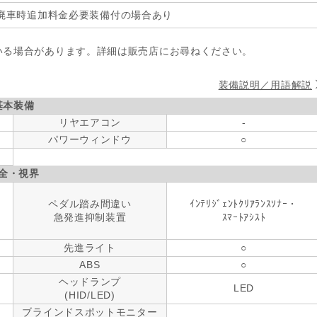
廃車時追加料金必要装備付の場合あり
いる場合があります。詳細は販売店にお尋ねください。
装備説明／用語解説
基本装備
リヤエアコン
-
パワーウィンドウ
○
全・視界
ペダル踏み間違い
ｲﾝﾃﾘｼﾞｪﾝﾄｸﾘｱﾗﾝｽｿﾅｰ・
急発進抑制装置
ｽﾏｰﾄｱｼｽﾄ
先進ライト
○
ABS
○
ヘッドランプ
LED
(HID/LED)
ブラインドスポットモニター