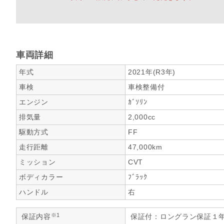
車両詳細
年式
2021年(R3年)
車検
車検整備付
エンジン
ｶﾞｿﾘﾝ
排気量
2,000cc
駆動方式
FF
走行距離
47,000km
ミッション
CVT
ボディカラー
ﾌﾞﾗｯｸ
ハンドル
右
※1
保証内容
保証付：ロングラン保証１