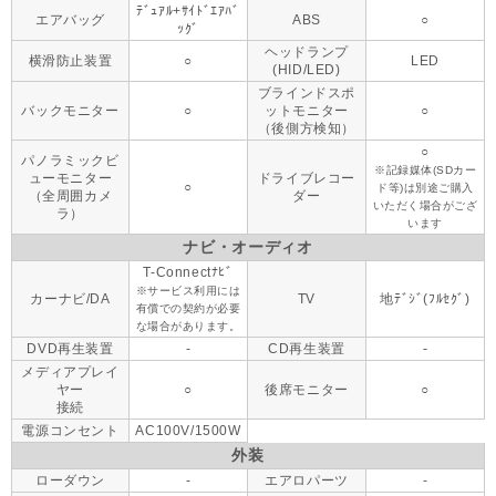
ﾃﾞｭｱﾙ+ｻｲﾄﾞｴｱﾊﾞ
エアバッグ
ABS
○
ｯｸﾞ
ヘッドランプ
横滑防止装置
○
LED
(HID/LED)
ブラインドスポ
バックモニター
○
ットモニター
○
（後側方検知）
○
パノラミックビ
※記録媒体(SDカー
ューモニター
ドライブレコー
○
ド等)は別途ご購入
（全周囲カメ
ダー
いただく場合がござ
ラ）
います
ナビ・オーディオ
T-Connectﾅﾋﾞ
※サービス利用には
カーナビ/DA
TV
地ﾃﾞｼﾞ(ﾌﾙｾｸﾞ)
有償での契約が必要
な場合があります。
DVD再生装置
-
CD再生装置
-
メディアプレイ
ヤー
○
後席モニター
○
接続
電源コンセント
AC100V/1500W
外装
ローダウン
-
エアロパーツ
-