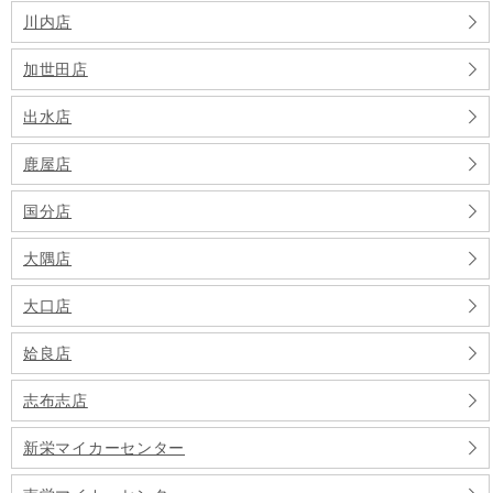
川内店
加世田店
出水店
鹿屋店
国分店
大隅店
大口店
姶良店
志布志店
新栄マイカーセンター