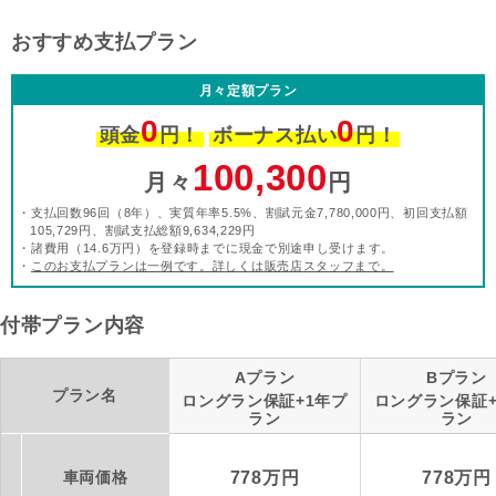
おすすめ支払プラン
月々定額プラン
0
0
頭金
円！
ボーナス払い
円！
100,300
月々
円
・支払回数96回（8年）、実質年率5.5%、割賦元金7,780,000円、初回支払額
105,729円、割賦支払総額9,634,229円
・諸費用（14.6万円）を登録時までに現金で別途申し受けます。
・
このお支払プランは一例です。詳しくは販売店スタッフまで。
付帯プラン内容
Aプラン
Bプラン
プラン名
ロングラン保証+1年プ
ロングラン保証+
ラン
ラン
車両価格
778万円
778万円