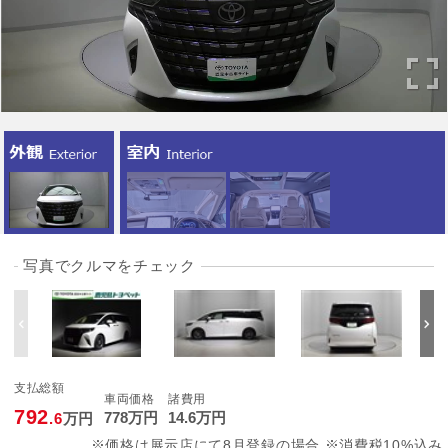
写真でクルマをチェック
支払総額
車両価格
諸費用
792
778
万円
14
.6
万円
.6
万円
※価格は展示店にて8月登録の場合 ※消費税10%込み