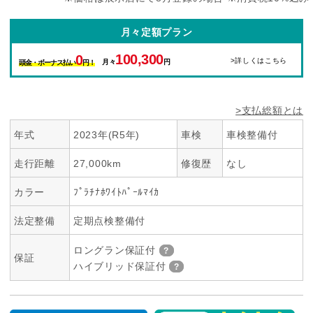
月々定額プラン
100,300
0
>詳しくはこちら
月々
円
頭金・ボーナス払い
円！
>支払総額とは
年式
2023年(R5年)
車検
車検整備付
走行距離
27,000km
修復歴
なし
カラー
ﾌﾟﾗﾁﾅﾎﾜｲﾄﾊﾟｰﾙﾏｲｶ
法定整備
定期点検整備付
ロングラン保証付
保証
ハイブリッド保証付