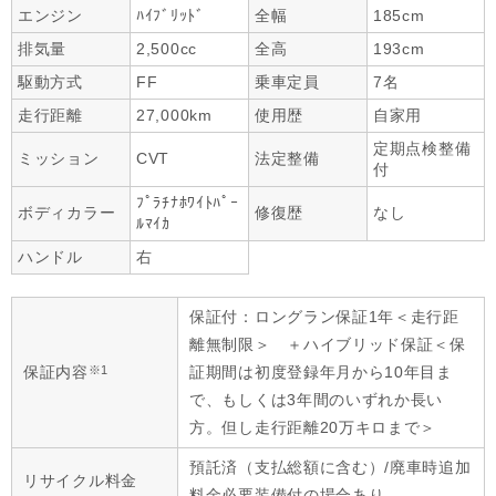
エンジン
ﾊｲﾌﾞﾘｯﾄﾞ
全幅
185cm
排気量
2,500cc
全高
193cm
駆動方式
FF
乗車定員
7名
走行距離
27,000km
使用歴
自家用
定期点検整備
ミッション
CVT
法定整備
付
ﾌﾟﾗﾁﾅﾎﾜｲﾄﾊﾟｰ
ボディカラー
修復歴
なし
ﾙﾏｲｶ
ハンドル
右
保証付：ロングラン保証1年＜走行距
離無制限＞ ＋ハイブリッド保証＜保
※1
保証内容
証期間は初度登録年月から10年目ま
で、もしくは3年間のいずれか長い
方。但し走行距離20万キロまで＞
預託済（支払総額に含む）/廃車時追加
リサイクル料金
料金必要装備付の場合あり