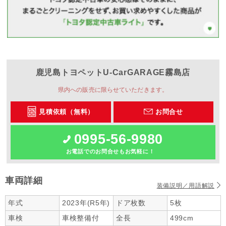
鹿児島トヨペット
U-CarGARAGE霧島店
県内への販売に限らせていただきます。
見積依頼（無料）
お問合せ
0995-56-9980
お電話でのお問合せもお気軽に！
車両詳細
装備説明／用語解説
年式
2023年(R5年)
ドア枚数
5枚
車検
車検整備付
全長
499cm