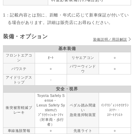
1：記載内容とは別に、距離・年式に応じて新車保証が付いてい
る場合があります。詳細は販売店にお尋ねください。
装備・オプション
装備説明／用語解説
基本装備
フロントエアコ
ｵｰﾄ
リヤエアコン
○
ン
パワーウィンド
パワステ
○
○
ウ
アイドリングス
-
トップ
安全・視界
Toyota Safety S
ense・
Lexus Safety Sy
ペダル踏み間違
ｲﾝﾃﾘｼﾞｪﾝﾄｸﾘｱﾗﾝ
衝突被害軽減ブ
stemの
い
ｽｿﾅｰ・
レーキ
ﾌﾟﾘｸﾗｯｼｭｾｰﾌﾃｨ
急発進抑制装置
ｽﾏｰﾄｱｼｽﾄ
（対車両・歩行
者）
車線逸脱警報
○
先進ライト
○