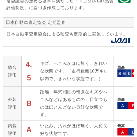
引協議会の定める基準を満たした「トヨタU-Car品質
評価制度」に基づき作成しております。
日本自動車査定協会 定期監査
日本自動車査定協会による監査も定期的に実施しています。
4.
キズ、へこみがほぼ無く、きれい
総合
な状態です。（走行距離10万キロ
評価
5
以内で、きれいな状態です。）
距離、年式相応の軽微なキズやへ
外装
こみなどはあるものの、目立つも
B
評価
のはほとんどない良好な状態で
す。
内装
いたみ、汚れがほぼ無く、大変良
A
評価
好な状態です。