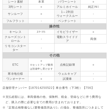
シート素材
本革
パワーシート
○
3列シート
○
アルミホイール
純正ｱﾙﾐ
1⇔2列目
サンルーフ
○
-
ウォークスルー
フルフラット
-
ベンチシート
-
操作性
キーレス
ｽﾏｰﾄｷ-
イモビライザー
○
クルーズコント
電動スライドド
-
両側
ロール
ア
リモコンスター
-
ター
その他
○
ETC
点検記録簿
○
※セットアップ費用
は別途申し受けます
寒冷地仕様
-
ウェルキャブ
-
ワンオーナー
○
試乗車
-
店舗管理ナンバー【187014250522】車台番号（下3桁）【756】
支払総額には、車両価格の他、保険料、税金、登録などに伴う費用な
ど、購入の際に必要な全ての費用が含まれております。
「定期点検整備なし(要整備箇所あり)」の場合、整備箇所につきまして