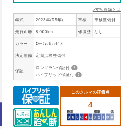
>支払総額とは
年式
2023年(R5年)
車検
車検整備付
走行距離
8,000km
修復歴
なし
カラー
ｴﾓｰｼｮﾅﾙﾚｯﾄﾞ3
法定整備
定期点検整備付
ロングラン保証付
保証
ハイブリッド保証付
このクルマの評価点
4