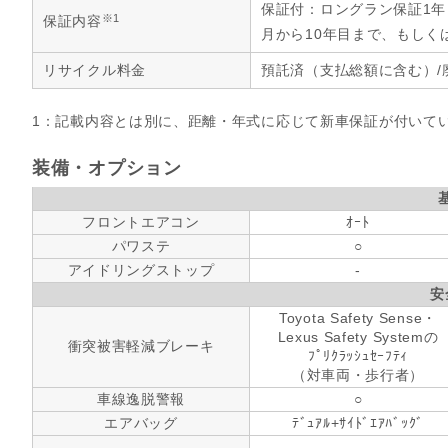
保証付：ロングラン保証1
※1
保証内容
月から10年目まで、もしく
リサイクル料金
預託済（支払総額に含む）/
1：記載内容とは別に、距離・年式に応じて新車保証が付いて
装備・オプション
フロントエアコン
ｵｰﾄ
パワステ
○
アイドリングストップ
-
安
Toyota Safety Sense・
Lexus Safety Systemの
衝突被害軽減ブレーキ
ﾌﾟﾘｸﾗｯｼｭｾｰﾌﾃｨ
（対車両・歩行者）
車線逸脱警報
○
エアバッグ
ﾃﾞｭｱﾙ+ｻｲﾄﾞｴｱﾊﾞｯｸﾞ