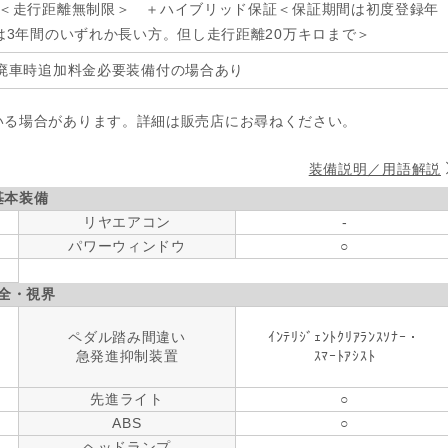
年＜走行距離無制限＞ ＋ハイブリッド保証＜保証期間は初度登録年
は3年間のいずれか長い方。但し走行距離20万キロまで＞
廃車時追加料金必要装備付の場合あり
いる場合があります。詳細は販売店にお尋ねください。
装備説明／用語解説
基本装備
リヤエアコン
-
パワーウィンドウ
○
全・視界
ペダル踏み間違い
ｲﾝﾃﾘｼﾞｪﾝﾄｸﾘｱﾗﾝｽｿﾅｰ・
急発進抑制装置
ｽﾏｰﾄｱｼｽﾄ
先進ライト
○
ABS
○
ヘッドランプ