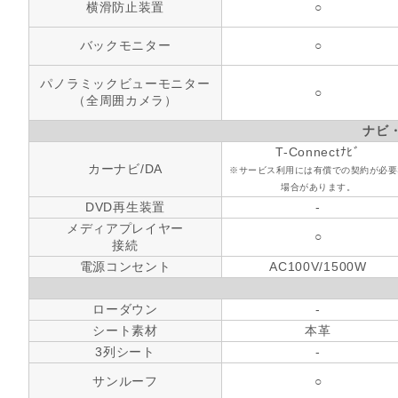
横滑防止装置
○
バックモニター
○
パノラミックビューモニター
○
（全周囲カメラ）
ナビ
T-Connectﾅﾋﾞ
カーナビ/DA
※サービス利用には有償での契約が必要
場合があります。
DVD再生装置
-
メディアプレイヤー
○
接続
電源コンセント
AC100V/1500W
ローダウン
-
シート素材
本革
3列シート
-
サンルーフ
○