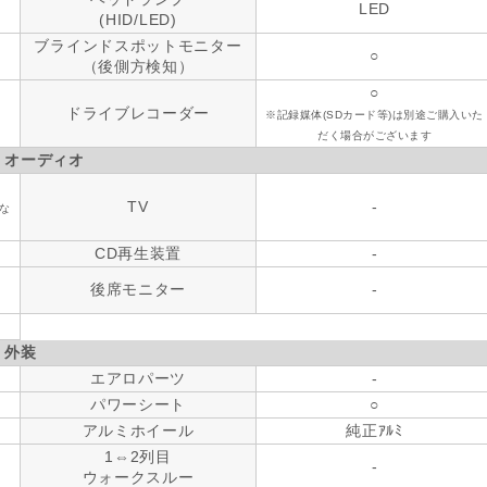
LED
(HID/LED)
ブラインドスポットモニター
○
（後側方検知）
○
ドライブレコーダー
※記録媒体(SDカード等)は別途ご購入いた
だく場合がございます
・オーディオ
TV
-
な
CD再生装置
-
後席モニター
-
外装
エアロパーツ
-
パワーシート
○
アルミホイール
純正ｱﾙﾐ
1⇔2列目
-
ウォークスルー