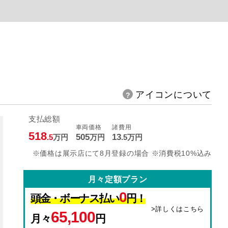
アイコンについて
支払総額
車両価格
諸費用
518
505
13
.5
万円
万円
.5
万円
※価格は展示店にて8月登録の場合 ※消費税10%込み
月々定額プラン
0
頭金・ボーナス払い
円！
>詳しくはこちら
65,100
月々
円