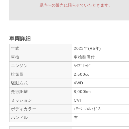
県内への販売に限らせていただきます。
車両詳細
年式
2023年(R5年)
車検
車検整備付
エンジン
ﾊｲﾌﾞﾘｯﾄﾞ
排気量
2,500cc
駆動方式
4WD
走行距離
8,000km
ミッション
CVT
ボディカラー
ｴﾓｰｼｮﾅﾙﾚｯﾄﾞ3
ハンドル
右