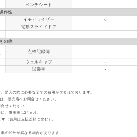
ベンチシート
-
操作性
イモビライザー
○
電動スライドドア
-
その他
点検記録簿
-
す
ウェルキャブ
-
試乗車
-
ど、購入の際に必要な全ての費用が含まれております。
ては、販売店へお問合せください。
問合せください。
に、乗用車は24ヵ月、
ます（費用は支払総額に含む）。
ト車の区分が異なる場合があります。