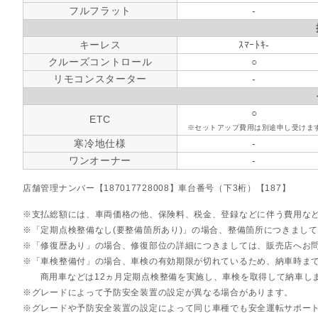
フルフラット
-
キーレス
ｽﾏｰﾄｷ-
クルーズコントロール
○
リモコンスターター
-
○
ETC
※セットアップ費用は別途申し受けま
寒冷地仕様
-
ワンオーナー
-
店舗管理ナンバー【187017728008】車台番号（下3桁）【187】
支払総額には、車両価格の他、保険料、税金、登録などに伴う費用な
「定期点検整備なし(要整備箇所あり)」の場合、整備箇所につきまし
「修復歴あり」の場合、修復部位の詳細につきましては、販売店へお
「車検整備付」の場合、車検の有効期限が切れているため、納車時まで
商用車などは12ヵ月定期点検整備を実施し、車検を取得して納車し
グレードによって予防安全装置の設定が異なる場合があります。
グレードや予防安全装置の設定によって同じ車種でも安全運転サポー