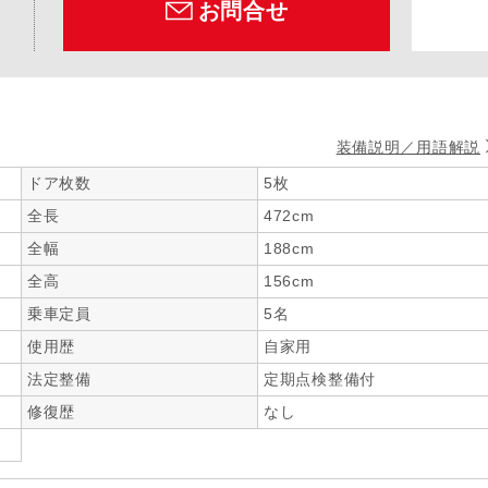
お問合せ
装備説明／用語解説
ドア枚数
5枚
全長
472cm
全幅
188cm
全高
156cm
乗車定員
5名
使用歴
自家用
法定整備
定期点検整備付
修復歴
なし