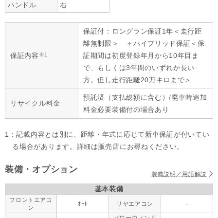
ハンドル
右
保証付：ロングラン保証1年＜走行距
離無制限＞ ＋ハイブリッド保証＜保
※1
保証内容
証期間は初度登録年月から10年目ま
で、もしくは3年間のいずれか長い
方。但し走行距離20万キロまで＞
預託済（支払総額に含む）/廃車時追加
リサイクル料金
料金必要装備付の場合あり
1：記載内容とは別に、距離・年式に応じて新車保証が付いてい
る場合があります。詳細は販売店にお尋ねください。
装備・オプション
装備説明／用語解説
基本装備
フロントエアコ
ｵｰﾄ
リヤエアコン
-
ン