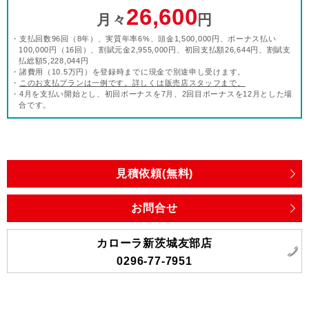
26,600
月々
円
・支払回数96回（8年）、実質年率6%、頭金1,500,000円、ボーナス払い
100,000円（16回）、割賦元金2,955,000円、初回支払額26,644円、割賦支
払総額5,228,044円
・諸費用（10.5万円）を登録時までに現金で別途申し受けます。
・
このお支払プランは一例です。詳しくは販売店スタッフまで。
・4月を支払い開始とし、初回ボーナスを7月、2回目ボーナスを12月とした場
合です。
見積依頼(無料)
お問合せ
カローラ新茨城友部店
0296-77-7951