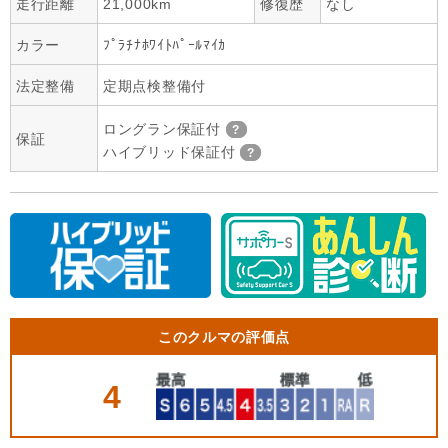
走行距離
21,000km
修復歴
なし
カラー
ﾌﾟﾗﾁﾅﾎﾜｲﾄﾊﾟｰﾙﾏｲｶ
法定整備
定期点検整備付
ロングラン保証付
保証
ハイブリッド保証付
このクルマの評価点
4