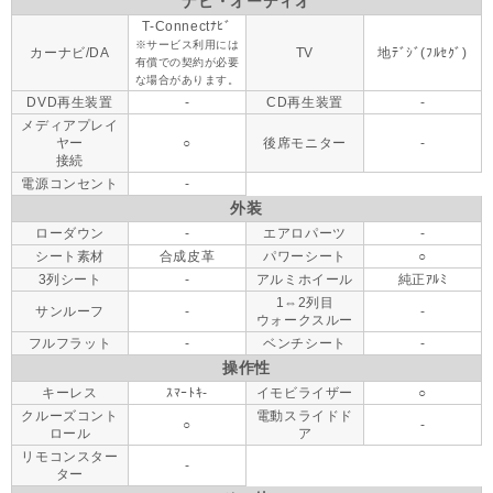
ナビ・オーディオ
T-Connectﾅﾋﾞ
※サービス利用には
カーナビ/DA
TV
地ﾃﾞｼﾞ(ﾌﾙｾｸﾞ)
有償での契約が必要
な場合があります。
DVD再生装置
-
CD再生装置
-
メディアプレイ
ヤー
○
後席モニター
-
接続
電源コンセント
-
外装
ローダウン
-
エアロパーツ
-
シート素材
合成皮革
パワーシート
○
3列シート
-
アルミホイール
純正ｱﾙﾐ
1⇔2列目
サンルーフ
-
-
ウォークスルー
フルフラット
-
ベンチシート
-
操作性
キーレス
ｽﾏｰﾄｷ-
イモビライザー
○
クルーズコント
電動スライドド
○
-
ロール
ア
リモコンスター
-
ター