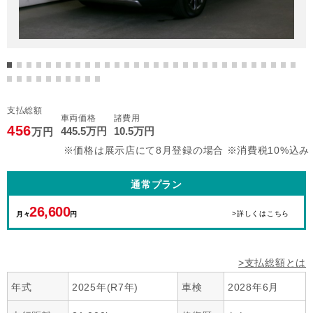
支払総額
車両価格
諸費用
456
445
.5
万円
10
.5
万円
万円
※価格は展示店にて8月登録の場合 ※消費税10%込み
通常プラン
26,600
>詳しくはこちら
月々
円
>支払総額とは
年式
2025年(R7年)
車検
2028年6月