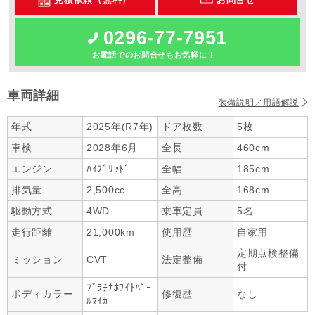
0296-77-7951
お電話でのお問合せもお気軽に！
車両詳細
装備説明／用語解説
年式
2025年(R7年)
ドア枚数
5枚
車検
2028年6月
全長
460cm
エンジン
ﾊｲﾌﾞﾘｯﾄﾞ
全幅
185cm
排気量
2,500cc
全高
168cm
駆動方式
4WD
乗車定員
5名
走行距離
21,000km
使用歴
自家用
定期点検整備
ミッション
CVT
法定整備
付
ﾌﾟﾗﾁﾅﾎﾜｲﾄﾊﾟｰ
ボディカラー
修復歴
なし
ﾙﾏｲｶ