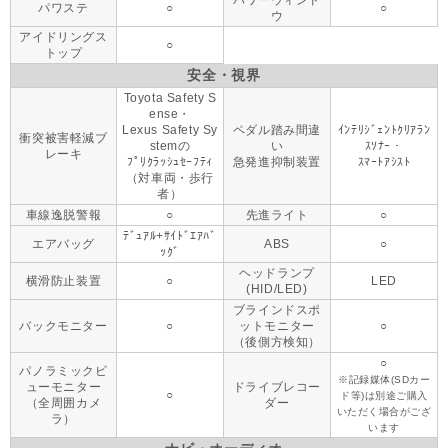
パワーウィンド
パワステ
○
○
ウ
アイドリングス
○
トップ
安全・視界
Toyota Safety S
ense・
Lexus Safety Sy
ペダル踏み間違
ｲﾝﾃﾘｼﾞｪﾝﾄｸﾘｱﾗﾝ
衝突被害軽減ブ
stemの
い
ｽｿﾅｰ・
レーキ
ﾌﾟﾘｸﾗｯｼｭｾｰﾌﾃｨ
急発進抑制装置
ｽﾏｰﾄｱｼｽﾄ
（対車両・歩行
者）
車線逸脱警報
○
先進ライト
○
ﾃﾞｭｱﾙ+ｻｲﾄﾞｴｱﾊﾞ
エアバッグ
ABS
○
ｯｸﾞ
ヘッドランプ
横滑防止装置
○
LED
(HID/LED)
ブラインドスポ
バックモニター
○
ットモニター
○
（後側方検知）
○
パノラミックビ
※記録媒体(SDカー
ューモニター
ドライブレコー
○
ド等)は別途ご購入
（全周囲カメ
ダー
いただく場合がござ
ラ）
います