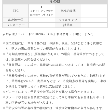
その他
○
ETC
点検記録簿
-
※セットアップ費用
は別途申し受けます
寒冷地仕様
-
ウェルキャブ
-
ワンオーナー
-
試乗車
-
店舗管理ナンバー【331020428416】車台番号（下3桁）【157】
支払総額には、車両価格の他、保険料、税金、登録などに伴う費用な
ど、購入の際に必要な全ての費用が含まれております。
「定期点検整備なし(要整備箇所あり)」の場合、整備箇所につきまして
は、販売店へお問合せください。
「修復歴あり」の場合、修復部位の詳細につきましては、販売店へお問
合せください。
「車検整備付」の場合、車検の有効期限が切れているため、納車時まで
に、乗用車は24ヵ月、
商用車などは12ヵ月定期点検整備を実施し、車検
を取得して納車します（費用は支払総額に含む）。
グレードによって予防安全装置の設定が異なる場合があります。
グレードや予防安全装置の設定によって同じ車種でも安全運転サポート
車の区分が異なる場合があります。
予防安全装置の各機能の作動には、速度や対象物等の条件があります。