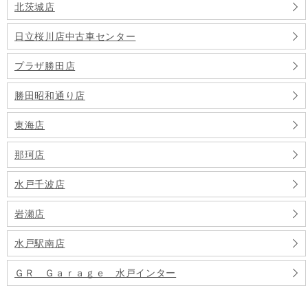
北茨城店
日立桜川店中古車センター
プラザ勝田店
勝田昭和通り店
東海店
那珂店
水戸千波店
岩瀬店
水戸駅南店
ＧＲ Ｇａｒａｇｅ 水戸インター