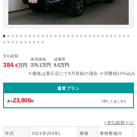
支払総額
車両価格
諸費用
384
375
.1
万円
9
.5
万円
.6
万円
※価格は展示店にて8月登録の場合 ※消費税10%込み
通常プラン
23,800
>詳しくはこちら
月々
円
>支払総額とは
年式
2021年(R3年)
車検
車検整備付