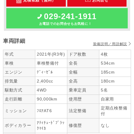
見積依頼（無料）
お問合せ
029-241-1911
お電話でのお問合せもお気軽に！
車両詳細
装備説明／用語解説
年式
2021年(R3年)
ドア枚数
4枚
車検
車検整備付
全長
534cm
エンジン
ﾃﾞｨｰｾﾞﾙ
全幅
185cm
排気量
2,400cc
全高
180cm
駆動方式
4WD
乗車定員
5名
走行距離
90,000km
使用歴
自家用
定期点検整備
ミッション
ﾌﾛｱAT6
法定整備
付
ｱﾃｨﾁｭｰﾄﾞﾌﾞﾗｯ
ボディカラー
修復歴
なし
ｸﾏｲｶ