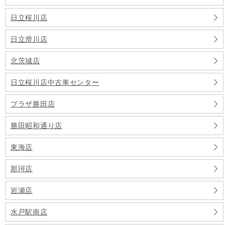
日立桜川店
日立滑川店
北茨城店
日立桜川店中古車センター
プラザ勝田店
勝田昭和通り店
東海店
那珂店
岩瀬店
水戸駅南店