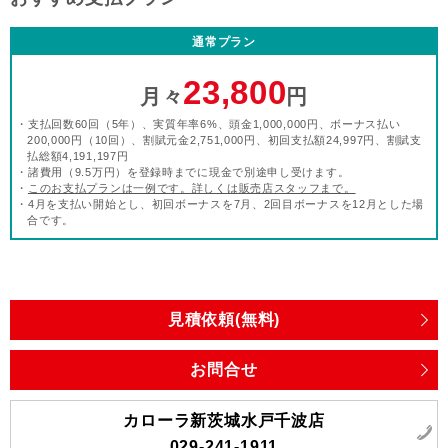
通常プラン
23,800
月々
円
・支払回数60回（5年）、実質年率6%、頭金1,000,000円、ボーナス払い
200,000円（10回）、割賦元金2,751,000円、初回支払額24,997円、割賦支
払総額4,191,197円
・諸費用（9.5万円）を登録時までに現金で別途申し受けます。
・
このお支払プランは一例です。詳しくは販売店スタッフまで。
・4月を支払い開始とし、初回ボーナスを7月、2回目ボーナスを12月とした場
合です。
見積依頼(無料)
お問合せ
カローラ新茨城水戸千波店
029-241-1911