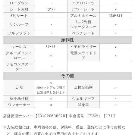
ローダウン
-
エアロパーツ
-
シート素材
ﾓｹｯﾄ
パワーシート
-
3列シート
-
アルミホイール
純正ｱﾙﾐ
1⇔2列目
サンルーフ
-
-
ウォークスルー
フルフラット
-
ベンチシート
-
操作性
キーレス
ｽﾏｰﾄｷ-
イモビライザー
○
クルーズコント
電動スライドド
○
-
ロール
ア
リモコンスター
-
ター
その他
○
ETC
点検記録簿
○
※セットアップ費用
は別途申し受けます
寒冷地仕様
○
ウェルキャブ
-
ワンオーナー
○
試乗車
-
店舗管理ナンバー【331020638020】車台番号（下3桁）【171】
支払総額には、車両価格の他、保険料、税金、登録などに伴う費用な
ど、購入の際に必要な全ての費用が含まれております。