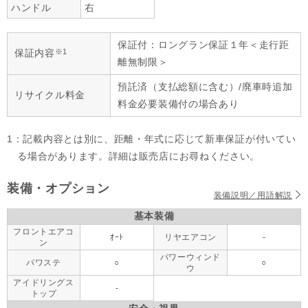
ハンドル
右
保証付：ロングラン保証１年＜走行距
※1
保証内容
離無制限＞
預託済（支払総額に含む）/廃車時追加
リサイクル料金
料金必要装備付の場合あり
1：記載内容とは別に、距離・年式に応じて新車保証が付いてい
る場合があります。詳細は販売店にお尋ねください。
装備・オプション
装備説明／用語解説
基本装備
フロントエアコ
ｵｰﾄ
リヤエアコン
-
ン
パワーウィンド
パワステ
○
○
ウ
アイドリングス
-
トップ