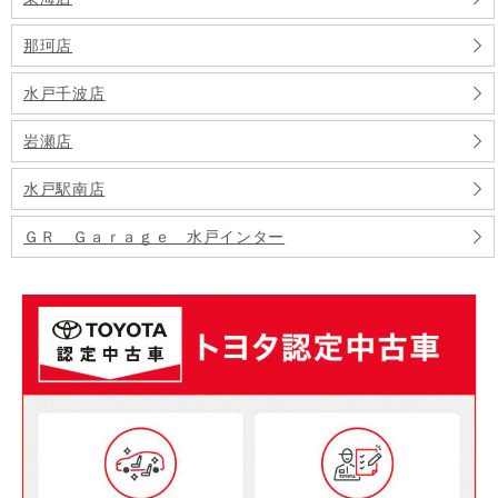
那珂店
水戸千波店
岩瀬店
水戸駅南店
ＧＲ Ｇａｒａｇｅ 水戸インター