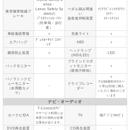
ense・
Lexus Safety Sy
ペダル踏み間違
ｲﾝﾃﾘｼﾞｪﾝﾄｸﾘｱﾗﾝ
衝突被害軽減ブ
stemの
い
ｽｿﾅｰ・
レーキ
ﾌﾟﾘｸﾗｯｼｭｾｰﾌﾃｨ
急発進抑制装置
ｽﾏｰﾄｱｼｽﾄ
（対車両・歩行
者）
車線逸脱警報
○
先進ライト
○
ﾃﾞｭｱﾙ+ｻｲﾄﾞｴｱﾊﾞ
エアバッグ
ABS
○
ｯｸﾞ
ヘッドランプ
横滑防止装置
○
LED
(HID/LED)
ブラインドスポ
バックモニター
○
ットモニター
○
（後側方検知）
○
パノラミックビ
※記録媒体(SDカー
ューモニター
ドライブレコー
-
ド等)は別途ご購入
（全周囲カメ
ダー
いただく場合がござ
ラ）
います
ナビ・オーディオ
T-Connectﾅﾋﾞ
※サービス利用には
カーナビ/DA
TV
地ﾃﾞｼﾞ(ﾌﾙｾｸﾞ)
有償での契約が必要
な場合があります。
DVD再生装置
-
CD再生装置
-