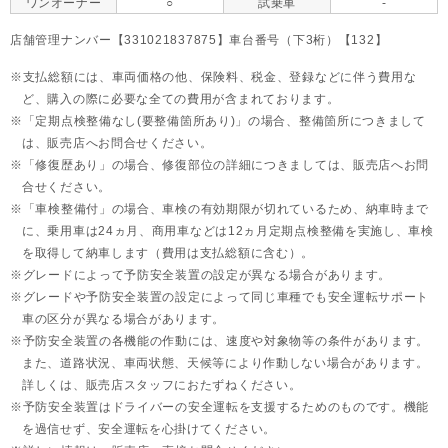
ワンオーナー
○
試乗車
-
店舗管理ナンバー【331021837875】車台番号（下3桁）【132】
支払総額には、車両価格の他、保険料、税金、登録などに伴う費用な
ど、購入の際に必要な全ての費用が含まれております。
「定期点検整備なし(要整備箇所あり)」の場合、整備箇所につきまして
は、販売店へお問合せください。
「修復歴あり」の場合、修復部位の詳細につきましては、販売店へお問
合せください。
「車検整備付」の場合、車検の有効期限が切れているため、納車時まで
に、乗用車は24ヵ月、
商用車などは12ヵ月定期点検整備を実施し、車検
を取得して納車します（費用は支払総額に含む）。
グレードによって予防安全装置の設定が異なる場合があります。
グレードや予防安全装置の設定によって同じ車種でも安全運転サポート
車の区分が異なる場合があります。
予防安全装置の各機能の作動には、速度や対象物等の条件があります。
また、道路状況、車両状態、天候等により作動しない場合があります。
詳しくは、販売店スタッフにおたずねください。
予防安全装置はドライバーの安全運転を支援するためのものです。機能
を過信せず、安全運転を心掛けてください。