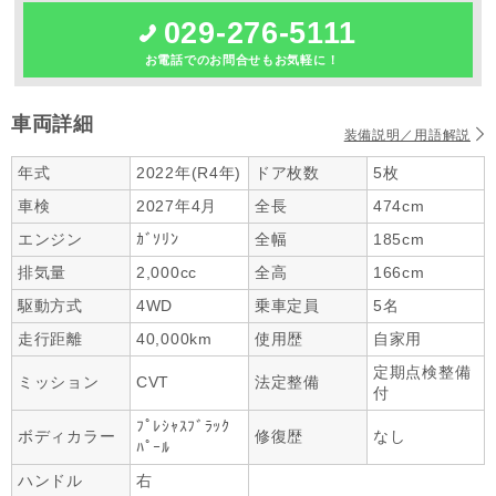
029-276-5111
お電話でのお問合せもお気軽に！
車両詳細
装備説明／用語解説
年式
2022年(R4年)
ドア枚数
5枚
車検
2027年4月
全長
474cm
エンジン
ｶﾞｿﾘﾝ
全幅
185cm
排気量
2,000cc
全高
166cm
駆動方式
4WD
乗車定員
5名
走行距離
40,000km
使用歴
自家用
定期点検整備
ミッション
CVT
法定整備
付
ﾌﾟﾚｼｬｽﾌﾞﾗｯｸ
ボディカラー
修復歴
なし
ﾊﾟｰﾙ
ハンドル
右