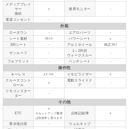
メディアプレイ
ヤー
○
後席モニター
-
接続
電源コンセント
-
外装
ローダウン
-
エアロパーツ
-
シート素材
ﾓｹｯﾄ
パワーシート
○
3列シート
-
アルミホイール
純正ｱﾙﾐ
1⇔2列目
サンルーフ
-
-
ウォークスルー
フルフラット
-
ベンチシート
-
操作性
キーレス
ｽﾏｰﾄｷ-
イモビライザー
○
クルーズコント
電動スライドド
○
-
ロール
ア
リモコンスター
-
ター
その他
○
ETC
点検記録簿
○
※セットアップ費用
は別途申し受けます
寒冷地仕様
-
ウェルキャブ
-