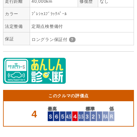
走行距離
40,000km
修復歴
なし
カラー
ﾌﾟﾚｼｬｽﾌﾞﾗｯｸﾊﾟｰﾙ
法定整備
定期点検整備付
保証
ロングラン保証付
このクルマの評価点
4