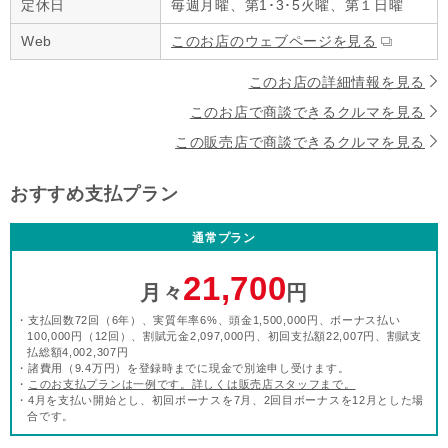
定休日
毎週月曜、第1･3･5火曜、第１日曜
Web
このお店のウェブページを見る
このお店の詳細情報を見る
このお店で商談できるクルマを見る
この販売店で商談できるクルマを見る
おすすめ支払プラン
通常プラン
21,700
月々
円
・支払回数72回（6年）、実質年率6%、頭金1,500,000円、ボーナス払い
100,000円（12回）、割賦元金2,097,000円、初回支払額22,007円、割賦支
払総額4,002,307円
・諸費用（9.4万円）を登録時までに現金で別途申し受けます。
・
このお支払プランは一例です。詳しくは販売店スタッフまで。
・4月を支払い開始とし、初回ボーナスを7月、2回目ボーナスを12月とした場
合です。