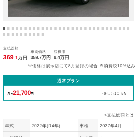
支払総額
車両価格
諸費用
369
359
.7
万円
9
.4
万円
.1
万円
※価格は展示店にて8月登録の場合 ※消費税10%込み
通常プラン
21,700
>詳しくはこちら
月々
円
>支払総額とは
年式
2022年(R4年)
車検
2027年4月