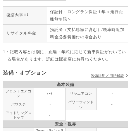
保証付：ロングラン保証１年＜走行距
※1
保証内容
離無制限＞
預託済（支払総額に含む）/廃車時追加
リサイクル料金
料金必要装備付の場合あり
1：記載内容とは別に、距離・年式に応じて新車保証が付いてい
る場合があります。詳細は販売店にお尋ねください。
装備・オプション
装備説明／用語解説
基本装備
フロントエアコ
ｵｰﾄ
リヤエアコン
-
ン
パワーウィンド
パワステ
○
○
ウ
アイドリングス
-
トップ
安全・視界
Toyota Safety S