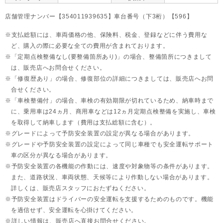
店舗管理ナンバー【354011939635】車台番号（下3桁）【596】
支払総額には、車両価格の他、保険料、税金、登録などに伴う費用な
ど、購入の際に必要な全ての費用が含まれております。
「定期点検整備なし(要整備箇所あり)」の場合、整備箇所につきまして
は、販売店へお問合せください。
「修復歴あり」の場合、修復部位の詳細につきましては、販売店へお問
合せください。
「車検整備付」の場合、車検の有効期限が切れているため、納車時まで
に、乗用車は24ヵ月、
商用車などは12ヵ月定期点検整備を実施し、車検
を取得して納車します（費用は支払総額に含む）。
グレードによって予防安全装置の設定が異なる場合があります。
グレードや予防安全装置の設定によって同じ車種でも安全運転サポート
車の区分が異なる場合があります。
予防安全装置の各機能の作動には、速度や対象物等の条件があります。
また、道路状況、車両状態、天候等により作動しない場合があります。
詳しくは、販売店スタッフにおたずねください。
予防安全装置はドライバーの安全運転を支援するためのものです。機能
を過信せず、安全運転を心掛けてください。
詳しい情報は、販売店へ直接お問合せください。