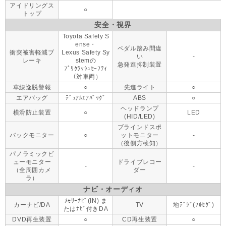
アイドリングス
○
トップ
安全・視界
Toyota Safety S
ense・
ペダル踏み間違
衝突被害軽減ブ
Lexus Safety Sy
い
-
レーキ
stemの
急発進抑制装置
ﾌﾟﾘｸﾗｯｼｭｾｰﾌﾃｨ
（対車両）
車線逸脱警報
○
先進ライト
○
エアバッグ
ﾃﾞｭｱﾙｴｱﾊﾞｯｸﾞ
ABS
○
ヘッドランプ
横滑防止装置
○
LED
(HID/LED)
ブラインドスポ
バックモニター
○
ットモニター
-
（後側方検知）
パノラミックビ
ューモニター
ドライブレコー
-
-
（全周囲カメ
ダー
ラ）
ナビ・オーディオ
ﾒﾓﾘｰﾅﾋﾞ(IN) ま
カーナビ/DA
TV
地ﾃﾞｼﾞ(ﾌﾙｾｸﾞ)
たはﾅﾋﾞ付きDA
DVD再生装置
○
CD再生装置
○