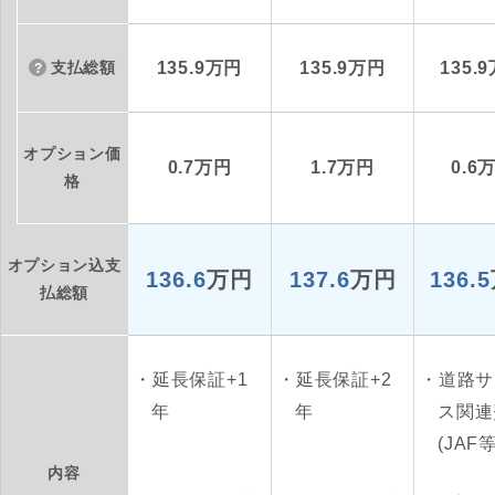
支払総額
135.9万円
135.9万円
135.
オプション価
0.7万円
1.7万円
0.6
格
オプション込支
136.6
万円
137.6
万円
136.5
払総額
延長保証+1
延長保証+2
道路サ
年
年
ス関連
(JAF等
内容