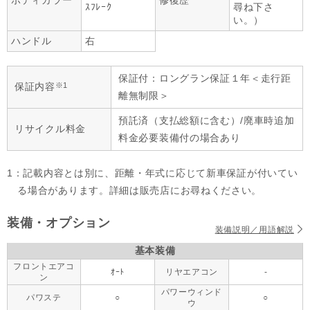
ボディカラー
修復歴
ｽﾌﾚｰｸ
尋ね下さ
い。）
ハンドル
右
保証付：ロングラン保証１年＜走行距
※1
保証内容
離無制限＞
預託済（支払総額に含む）/廃車時追加
リサイクル料金
料金必要装備付の場合あり
1：記載内容とは別に、距離・年式に応じて新車保証が付いてい
る場合があります。詳細は販売店にお尋ねください。
装備・オプション
装備説明／用語解説
基本装備
フロントエアコ
ｵｰﾄ
リヤエアコン
-
ン
パワーウィンド
パワステ
○
○
ウ