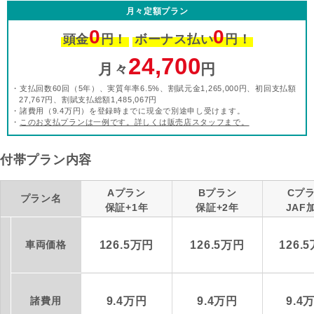
月々定額プラン
0
0
頭金
円！
ボーナス払い
円！
24,700
月々
円
・支払回数60回（5年）、実質年率6.5%、割賦元金1,265,000円、初回支払額
27,767円、割賦支払総額1,485,067円
・諸費用（9.4万円）を登録時までに現金で別途申し受けます。
・
このお支払プランは一例です。詳しくは販売店スタッフまで。
付帯プラン内容
Aプラン
Bプラン
Cプ
プラン名
保証+1年
保証+2年
JAF
車両価格
126.5万円
126.5万円
126.
諸費用
9.4万円
9.4万円
9.4