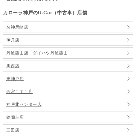
カローラ神戸のU-Car（中古車）店舗
名神尼崎店
伊丹店
丹波篠山店 ダイハツ丹波篠山
川西店
東神戸店
西宮１７１店
神戸北センター店
鈴蘭台店
三田店