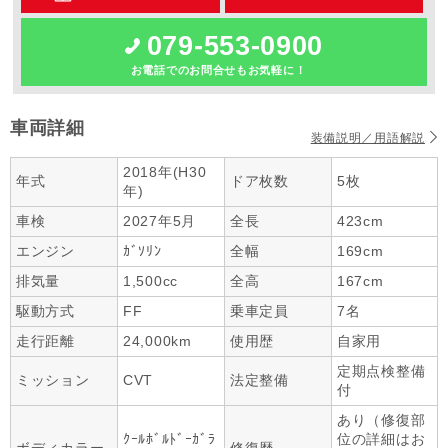
079-553-0900
お電話でのお問合せもお気軽に！
車両詳細
装備説明／用語解説
2018年(H30
年式
ドア枚数
5枚
年)
車検
2027年5月
全長
423cm
エンジン
ｶﾞｿﾘﾝ
全幅
169cm
排気量
1,500cc
全高
167cm
駆動方式
FF
乗車定員
7名
走行距離
24,000km
使用歴
自家用
定期点検整備
ミッション
CVT
法定整備
付
あり（修復部
ｸｰﾙﾎﾞﾙﾄﾞｰｶﾞﾗ
位の詳細はお