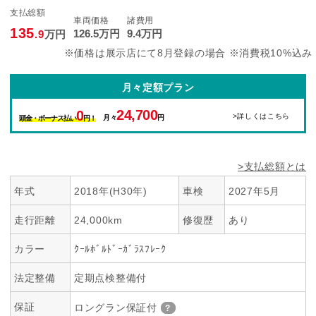
支払総額
車両価格
諸費用
135
126
.5
万円
9
.4
万円
.9
万円
※価格は展示店にて8月登録の場合 ※消費税10%込み
月々定額プラン
24,700
0
>詳しくはこちら
月々
円
頭金・ボーナス払い
円！
>支払総額とは
年式
2018年(H30年)
車検
2027年5月
走行距離
24,000km
修復歴
あり
カラー
ｸｰﾙﾎﾞﾙﾄﾞｰｶﾞﾗｽﾌﾚｰｸ
法定整備
定期点検整備付
保証
ロングラン保証付