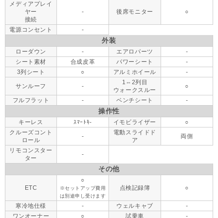
メディアプレイ
ヤー
-
後席モニター
○
接続
電源コンセント
-
外装
ローダウン
-
エアロパーツ
-
シート素材
合成皮革
パワーシート
-
3列シート
○
アルミホイール
-
1⇔2列目
サンルーフ
-
○
ウォークスルー
フルフラット
-
ベンチシート
-
操作性
キーレス
ｽﾏｰﾄｷ-
イモビライザー
○
クルーズコント
電動スライドド
-
両側
ロール
ア
リモコンスター
-
ター
その他
○
ETC
点検記録簿
○
※セットアップ費用
は別途申し受けます
寒冷地仕様
-
ウェルキャブ
-
ワンオーナー
○
試乗車
-