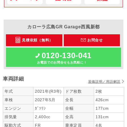
カローラ広島
GR Garage西風新都
見積依頼（無料）
お問合せ
0120-130-041
お電話でのお問合せもお気軽に！
車両詳細
装備説明／用語解説
年式
2021年(R3年)
ドア枚数
2枚
車検
2027年5月
全長
426cm
エンジン
ｶﾞｿﾘﾝ
全幅
177cm
排気量
2,400cc
全高
131cm
駆動方式
FR
乗車定員
4名