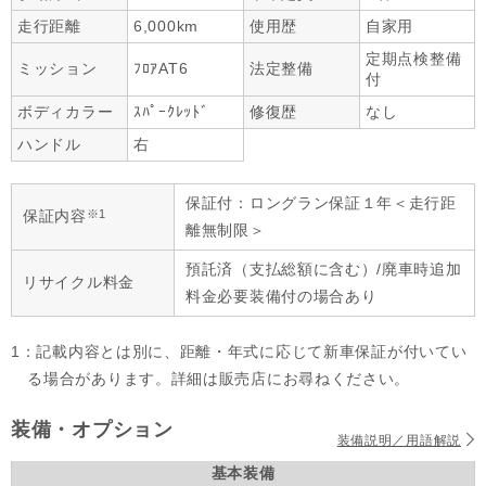
走行距離
6,000km
使用歴
自家用
定期点検整備
ミッション
ﾌﾛｱAT6
法定整備
付
ボディカラー
ｽﾊﾟｰｸﾚｯﾄﾞ
修復歴
なし
ハンドル
右
保証付：ロングラン保証１年＜走行距
※1
保証内容
離無制限＞
預託済（支払総額に含む）/廃車時追加
リサイクル料金
料金必要装備付の場合あり
1：記載内容とは別に、距離・年式に応じて新車保証が付いてい
る場合があります。詳細は販売店にお尋ねください。
装備・オプション
装備説明／用語解説
基本装備