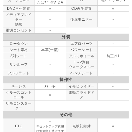
カーナビ/DA
TV
地ﾃﾞｼﾞ(ﾌﾙｾｸﾞ)
たはﾅﾋﾞ付きDA
DVD再生装置
○
CD再生装置
○
メディアプレイ
ヤー
○
後席モニター
-
接続
電源コンセント
-
外装
ローダウン
-
エアロパーツ
-
シート素材
本革(一部)
パワーシート
-
3列シート
-
アルミホイール
純正ｱﾙﾐ
1⇔2列目
サンルーフ
-
-
ウォークスルー
フルフラット
-
ベンチシート
-
操作性
キーレス
ｽﾏｰﾄｷ-
イモビライザー
○
クルーズコント
電動スライドド
○
-
ロール
ア
リモコンスター
-
ター
その他
○
ETC
点検記録簿
○
※セットアップ費用
は別途申し受けます