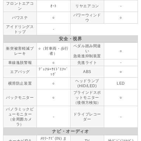
フロントエアコ
ｵｰﾄ
リヤエアコン
-
ン
パワーウィンド
パワステ
○
○
ウ
アイドリングス
-
トップ
安全・視界
ペダル踏み間違
衝突被害軽減ブ
○（対車両・歩行
い
○
レーキ
者）
急発進抑制装置
車線逸脱警報
○
先進ライト
-
ﾃﾞｭｱﾙ+ｻｲﾄﾞｴｱﾊﾞ
エアバッグ
ABS
○
ｯｸﾞ
ヘッドランプ
横滑防止装置
○
LED
(HID/LED)
ブラインドスポ
バックモニター
○
ットモニター
○
（後側方検知）
パノラミックビ
ューモニター
ドライブレコー
-
-
（全周囲カメ
ダー
ラ）
ナビ・オーディオ
ﾒﾓﾘｰﾅﾋﾞ(IN) ま