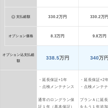
支払総額
330.2万円
330.2万
オプション価格
8.3万円
9.8万円
オプション込支払総
338.5
万円
340
万
額
延長保証+1年
延長保証+2
点検メンテナンス
点検メンテ
通常のロングラン保
プランＡに延
証１年（基本保証）
をもう１年追