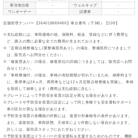
寒冷地仕様
-
ウェルキャブ
-
ワンオーナー
-
試乗車
-
店舗管理ナンバー【364018868466】車台番号（下3桁）【109】
支払総額には、車両価格の他、保険料、税金、登録などに伴う費用な
ど、購入の際に必要な全ての費用が含まれております。
「定期点検整備なし(要整備箇所あり)」の場合、整備箇所につきまして
は、販売店へお問合せください。
「修復歴あり」の場合、修復部位の詳細につきましては、販売店へお問
合せください。
「車検整備付」の場合、車検の有効期限が切れているため、納車時まで
に、乗用車は24ヵ月、
商用車などは12ヵ月定期点検整備を実施し、車検
を取得して納車します（費用は支払総額に含む）。
グレードによって予防安全装置の設定が異なる場合があります。
グレードや予防安全装置の設定によって同じ車種でも安全運転サポート
車の区分が異なる場合があります。
予防安全装置の各機能の作動には、速度や対象物等の条件があります。
また、道路状況、車両状態、天候等により作動しない場合があります。
詳しくは、販売店スタッフにおたずねください。
予防安全装置はドライバーの安全運転を支援するためのものです。機能