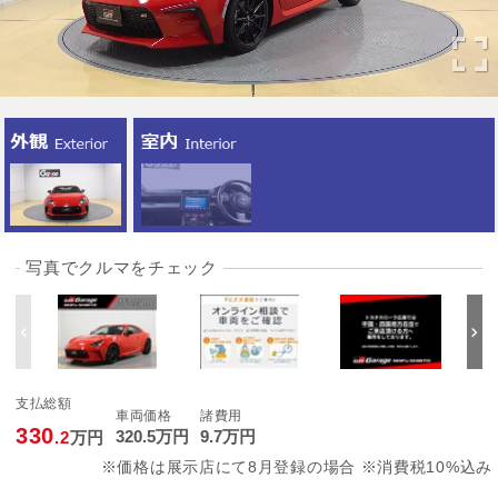
写真でクルマをチェック
支払総額
車両価格
諸費用
330
320
.5
万円
9
.7
万円
.2
万円
※価格は展示店にて8月登録の場合 ※消費税10%込み