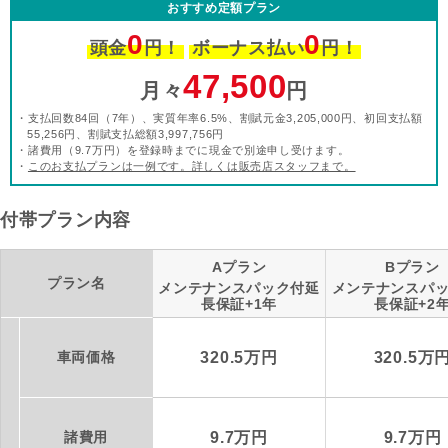
おすすめ定額プラン
0
0
頭金
円！
ボーナス払い
円！
47,500
月々
円
・支払回数84回（7年）、実質年率6.5%、割賦元金3,205,000円、初回支払額
55,256円、割賦支払総額3,997,756円
・諸費用（9.7万円）を登録時までに現金で別途申し受けます。
・
このお支払プランは一例です。詳しくは販売店スタッフまで。
付帯プラン内容
Aプラン
Bプラン
プラン名
メンテナンスパック付延
メンテナンスパ
長保証+1年
長保証+2
車両価格
320.5万円
320.5万
諸費用
9.7万円
9.7万円