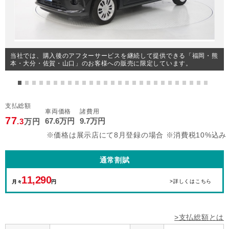
当社では、購入後のアフターサービスを継続して提供できる「福岡・熊
本・大分・佐賀・山口」のお客様への販売に限定しています。
支払総額
車両価格
諸費用
77
67
.6
万円
9
.7
万円
.3
万円
※価格は展示店にて8月登録の場合 ※消費税10%込み
通常割賦
11,290
>詳しくはこちら
月々
円
>支払総額とは