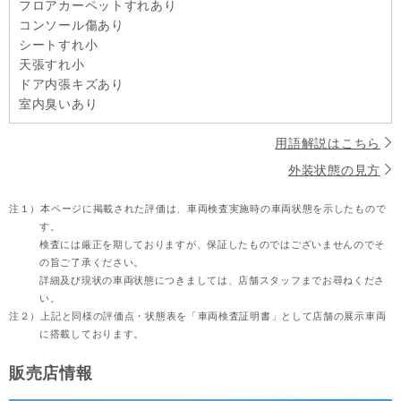
フロアカーペットすれあり
コンソール傷あり
シートすれ小
天張すれ小
ドア内張キズあり
室内臭いあり
用語解説はこちら
外装状態の見方
注１）
本ページに掲載された評価は、車両検査実施時の車両状態を示したもので
す。
検査には厳正を期しておりますが、保証したものではございませんのでそ
の旨ご了承ください。
詳細及び現状の車両状態につきましては、店舗スタッフまでお尋ねくださ
い。
注２）
上記と同様の評価点・状態表を「車両検査証明書」として店舗の展示車両
に搭載しております。
販売店情報