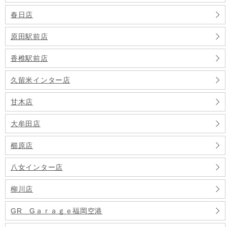
春日店
原田駅前店
香椎駅前店
久留米インター店
甘木店
大牟田店
櫛原店
八女インター店
柳川店
GR Gａｒａｇｅ福岡空港