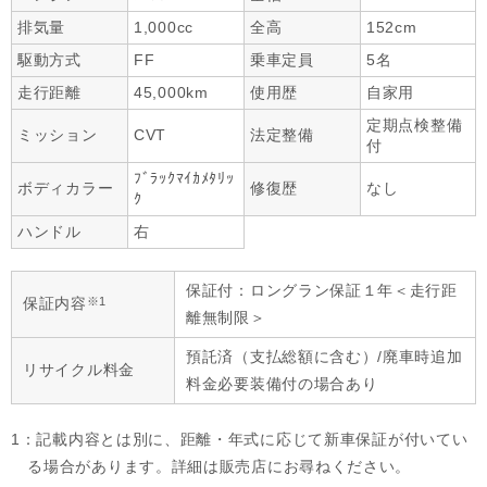
排気量
1,000cc
全高
152cm
駆動方式
FF
乗車定員
5名
走行距離
45,000km
使用歴
自家用
定期点検整備
ミッション
CVT
法定整備
付
ﾌﾞﾗｯｸﾏｲｶﾒﾀﾘｯ
ボディカラー
修復歴
なし
ｸ
ハンドル
右
保証付：ロングラン保証１年＜走行距
※1
保証内容
離無制限＞
預託済（支払総額に含む）/廃車時追加
リサイクル料金
料金必要装備付の場合あり
1：記載内容とは別に、距離・年式に応じて新車保証が付いてい
る場合があります。詳細は販売店にお尋ねください。