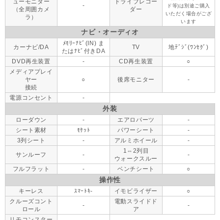
ューモニター
ドライブレコー
-
ド等)は別途ご購入
（全周囲カメ
ダー
いただく場合がござ
ラ）
います
ナビ・オーディオ
ﾒﾓﾘｰﾅﾋﾞ(IN) ま
カーナビ/DA
TV
地ﾃﾞｼﾞ(ﾜﾝｾｸﾞ)
たはﾅﾋﾞ付きDA
DVD再生装置
-
CD再生装置
○
メディアプレイ
ヤー
○
後席モニター
-
接続
電源コンセント
-
外装
ローダウン
-
エアロパーツ
-
シート素材
ﾓｹｯﾄ
パワーシート
-
3列シート
-
アルミホイール
-
1⇔2列目
サンルーフ
-
-
ウォークスルー
フルフラット
-
ベンチシート
○
操作性
キーレス
ｽﾏｰﾄｷ-
イモビライザー
○
クルーズコント
電動スライドド
-
-
ロール
ア
リモコンスター