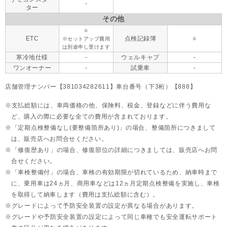
-
ター
その他
○
ETC
点検記録簿
○
※セットアップ費用
は別途申し受けます
寒冷地仕様
-
ウェルキャブ
-
ワンオーナー
-
試乗車
-
店舗管理ナンバー【381034282611】車台番号（下3桁）【888】
支払総額には、車両価格の他、保険料、税金、登録などに伴う費用な
ど、購入の際に必要な全ての費用が含まれております。
「定期点検整備なし(要整備箇所あり)」の場合、整備箇所につきまして
は、販売店へお問合せください。
「修復歴あり」の場合、修復部位の詳細につきましては、販売店へお問
合せください。
「車検整備付」の場合、車検の有効期限が切れているため、納車時まで
に、乗用車は24ヵ月、
商用車などは12ヵ月定期点検整備を実施し、車検
を取得して納車します（費用は支払総額に含む）。
グレードによって予防安全装置の設定が異なる場合があります。
グレードや予防安全装置の設定によって同じ車種でも安全運転サポート