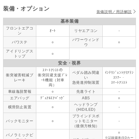
装備・オプション
装備説明／用語解説
基本装備
フロントエアコ
ｵｰﾄ
リヤエアコン
-
ン
パワーウィンド
パワステ
○
○
ウ
アイドリングス
○
トップ
安全・視界
ｽﾏｰﾄｱｼｽﾄの
ペダル踏み間違
ｲﾝﾃﾘｼﾞｪﾝﾄｸﾘｱﾗﾝ
衝突被害軽減ブ
衝突回避支援ﾌﾞﾚ
い
ｽｿﾅｰ・
レーキ
ｰｷ機能（対車
急発進抑制装置
ｽﾏｰﾄｱｼｽﾄ
両）
車線逸脱警報
○
先進ライト
-
エアバッグ
ﾃﾞｭｱﾙｴｱﾊﾞｯｸﾞ
ABS
○
ヘッドランプ
横滑防止装置
○
-
(HID/LED)
ブラインドスポ
バックモニター
○
ットモニター
-
（後側方検知）
○
パノラミックビ
※記録媒体(SDカー