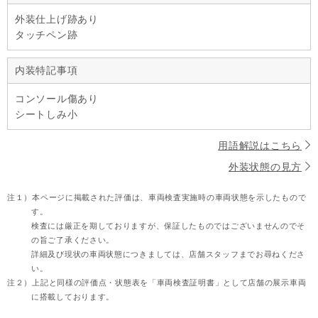
外装仕上げ跡あり
タッチペン跡
内装特記事項
コンソール傷あり
シートしみ小
用語解説はこちら
外装状態の見方
注１）
本ページに掲載された評価は、車両検査実施時の車両状態を示したもので
す。
検査には厳正を期しておりますが、保証したものではございませんのでそ
の旨ご了承ください。
詳細及び現状の車両状態につきましては、店舗スタッフまでお尋ねくださ
い。
注２）
上記と同様の評価点・状態表を「車両検査証明書」として店舗の展示車両
に搭載しております。