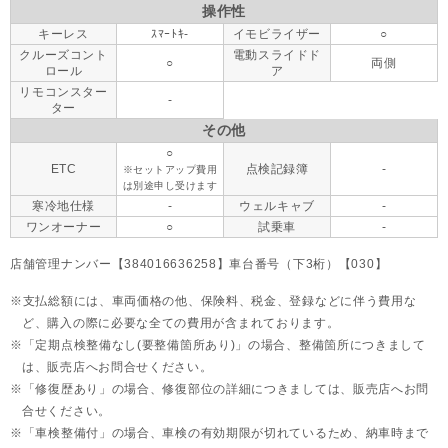
操作性
キーレス
ｽﾏｰﾄｷ-
イモビライザー
○
クルーズコント
電動スライドド
○
両側
ロール
ア
リモコンスター
-
ター
その他
○
ETC
点検記録簿
-
※セットアップ費用
は別途申し受けます
寒冷地仕様
-
ウェルキャブ
-
ワンオーナー
○
試乗車
-
店舗管理ナンバー【384016636258】車台番号（下3桁）【030】
支払総額には、車両価格の他、保険料、税金、登録などに伴う費用な
ど、購入の際に必要な全ての費用が含まれております。
「定期点検整備なし(要整備箇所あり)」の場合、整備箇所につきまして
は、販売店へお問合せください。
「修復歴あり」の場合、修復部位の詳細につきましては、販売店へお問
合せください。
「車検整備付」の場合、車検の有効期限が切れているため、納車時まで