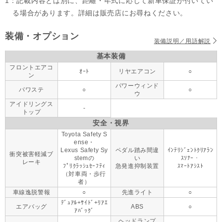
1：記載内容とは別に、距離・年式に応じて新車保証が付いてい
る場合があります。詳細は販売店にお尋ねください。
装備・オプション
装備説明／用語解説
基本装備
フロントエアコ
ｵｰﾄ
リヤエアコン
○
ン
パワーウィンド
パワステ
○
○
ウ
アイドリングス
-
トップ
安全・視界
Toyota Safety S
ense・
Lexus Safety Sy
ペダル踏み間違
ｲﾝﾃﾘｼﾞｪﾝﾄｸﾘｱﾗﾝ
衝突被害軽減ブ
stemの
い
ｽｿﾅｰ・
レーキ
ﾌﾟﾘｸﾗｯｼｭｾｰﾌﾃｨ
急発進抑制装置
ｽﾏｰﾄｱｼｽﾄ
（対車両・歩行
者）
車線逸脱警報
○
先進ライト
○
ﾃﾞｭｱﾙ+ｻｲﾄﾞ+ﾘｱｴ
エアバッグ
ABS
○
ｱﾊﾞｯｸﾞ
ヘッドランプ