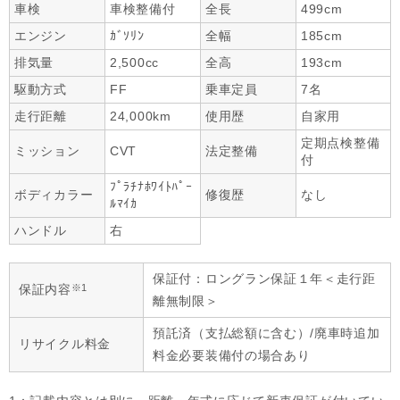
車検
車検整備付
全長
499cm
エンジン
ｶﾞｿﾘﾝ
全幅
185cm
排気量
2,500cc
全高
193cm
駆動方式
FF
乗車定員
7名
走行距離
24,000km
使用歴
自家用
定期点検整備
ミッション
CVT
法定整備
付
ﾌﾟﾗﾁﾅﾎﾜｲﾄﾊﾟｰ
ボディカラー
修復歴
なし
ﾙﾏｲｶ
ハンドル
右
保証付：ロングラン保証１年＜走行距
※1
保証内容
離無制限＞
預託済（支払総額に含む）/廃車時追加
リサイクル料金
料金必要装備付の場合あり