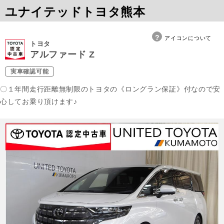
ユナイテッドトヨタ熊本
アイコンについて
トヨタ
アルファード Z
実車確認可能
〇１年間走行距離無制限のトヨタの《ロングラン保証》付なので安
心してお乗り頂けます♪