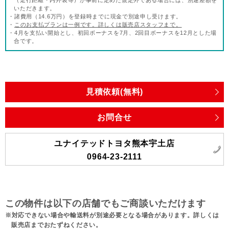
（走行距離・内外装等）が事前に定めた規定外である場合には、別途差額を
いただきます。
・諸費用（14.6万円）を登録時までに現金で別途申し受けます。
・
このお支払プランは一例です。詳しくは販売店スタッフまで。
・4月を支払い開始とし、初回ボーナスを7月、2回目ボーナスを12月とした場
合です。
見積依頼(無料)
お問合せ
ユナイテッドトヨタ熊本宇土店
0964-23-2111
この物件は以下の店舗でもご商談いただけます
対応できない場合や輸送料が別途必要となる場合があります。詳しくは
販売店までおたずねください。