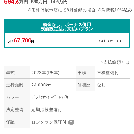
594
580
万円
14
.6
万円
.6
万円
※価格は展示店にて8月登録の場合 ※消費税10%込み
頭金なし、ボーナス併用
残価設定型お支払いプラン
67,700
>詳しくはこちら
月々
円
>支払総額とは
年式
2023年(R5年)
車検
車検整備付
走行距離
24,000km
修復歴
なし
カラー
ﾌﾟﾗﾁﾅﾎﾜｲﾄﾊﾟｰﾙﾏｲｶ
法定整備
定期点検整備付
保証
ロングラン保証付