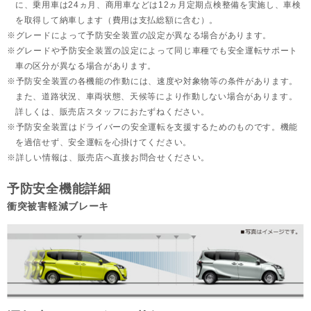
に、乗用車は24ヵ月、
商用車などは12ヵ月定期点検整備を実施し、車検
を取得して納車します（費用は支払総額に含む）。
グレードによって予防安全装置の設定が異なる場合があります。
グレードや予防安全装置の設定によって同じ車種でも安全運転サポート
車の区分が異なる場合があります。
予防安全装置の各機能の作動には、速度や対象物等の条件があります。
また、道路状況、車両状態、天候等により作動しない場合があります。
詳しくは、販売店スタッフにおたずねください。
予防安全装置はドライバーの安全運転を支援するためのものです。機能
を過信せず、安全運転を心掛けてください。
詳しい情報は、販売店へ直接お問合せください。
予防安全機能詳細
衝突被害軽減ブレーキ