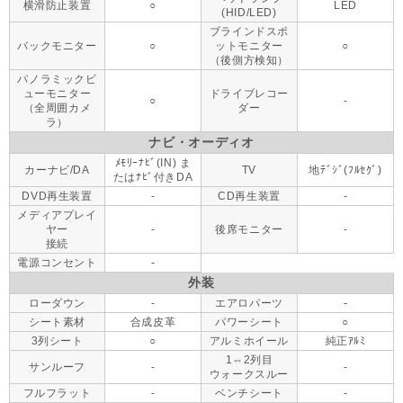
横滑防止装置
○
LED
(HID/LED)
ブラインドスポ
バックモニター
○
ットモニター
○
（後側方検知）
パノラミックビ
ューモニター
ドライブレコー
○
-
（全周囲カメ
ダー
ラ）
ナビ・オーディオ
ﾒﾓﾘｰﾅﾋﾞ(IN) ま
カーナビ/DA
TV
地ﾃﾞｼﾞ(ﾌﾙｾｸﾞ)
たはﾅﾋﾞ付きDA
DVD再生装置
-
CD再生装置
-
メディアプレイ
ヤー
-
後席モニター
-
接続
電源コンセント
-
外装
ローダウン
-
エアロパーツ
-
シート素材
合成皮革
パワーシート
○
3列シート
○
アルミホイール
純正ｱﾙﾐ
1⇔2列目
サンルーフ
-
-
ウォークスルー
フルフラット
-
ベンチシート
-