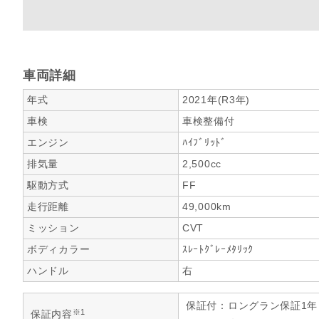
車両詳細
年式
2021年(R3年)
車検
車検整備付
エンジン
ﾊｲﾌﾞﾘｯﾄﾞ
排気量
2,500cc
駆動方式
FF
走行距離
49,000km
ミッション
CVT
ボディカラー
ｽﾚｰﾄｸﾞﾚｰﾒﾀﾘｯｸ
ハンドル
右
保証付：ロングラン保証1
※1
保証内容