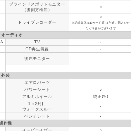
ブラインドスポットモニター
○
（後側方検知）
○
ドライブレコーダー
※記録媒体(SDカード等)は別途ご購入いた
だく場合がございます
・オーディオ
DA
TV
-
CD再生装置
-
後席モニター
-
外装
エアロパーツ
-
パワーシート
○
アルミホイール
純正ｱﾙﾐ
1⇔2列目
-
ウォークスルー
ベンチシート
-
操作性
イモビライザー
○