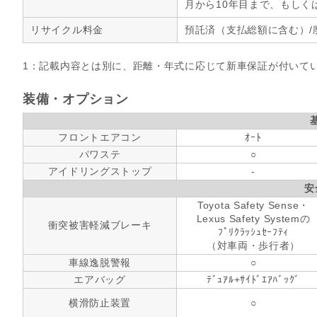
月から10年目まで、もしく
リサイクル料金
預託済（支払総額に含む）/
1：記載内容とは別に、距離・年式に応じて新車保証が付いて
装備・オプション
フロントエアコン
ｵｰﾄ
パワステ
○
アイドリングストップ
-
安
Toyota Safety Sense・
Lexus Safety Systemの
衝突被害軽減ブレーキ
ﾌﾟﾘｸﾗｯｼｭｾｰﾌﾃｨ
（対車両・歩行者）
車線逸脱警報
○
エアバッグ
ﾃﾞｭｱﾙ+ｻｲﾄﾞｴｱﾊﾞｯｸﾞ
横滑防止装置
○