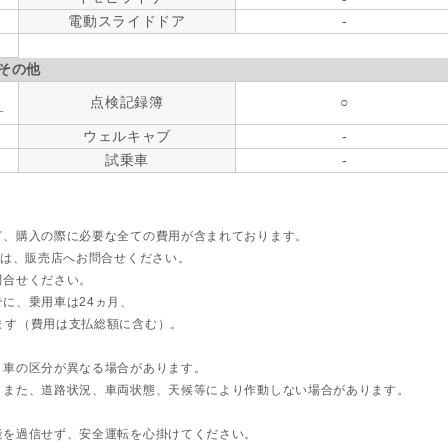
電動スライドドア
-
その他
点検記録簿
○
す
ウェルキャブ
-
試乗車
-
ど、購入の際に必要な全ての費用が含まれております。
ては、販売店へお問合せください。
問合せください。
に、乗用車は24ヵ月、
ます（費用は支払総額に含む）。
ト車の区分が異なる場合があります。
。また、道路状況、車両状態、天候等により作動しない場合があります。
能を過信せず、安全運転を心掛けてください。