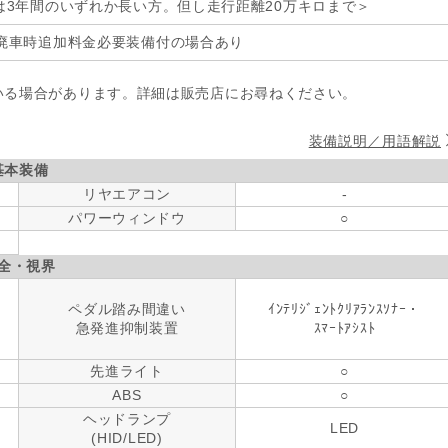
は3年間のいずれか長い方。但し走行距離20万キロまで＞
廃車時追加料金必要装備付の場合あり
いる場合があります。詳細は販売店にお尋ねください。
装備説明／用語解説
基本装備
リヤエアコン
-
パワーウィンドウ
○
全・視界
ペダル踏み間違い
ｲﾝﾃﾘｼﾞｪﾝﾄｸﾘｱﾗﾝｽｿﾅｰ・
急発進抑制装置
ｽﾏｰﾄｱｼｽﾄ
先進ライト
○
ABS
○
ヘッドランプ
LED
(HID/LED)