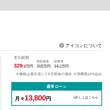
アイコンについて
支払総額
車両価格
諸費用
329
315
14
.2
万円
万円
.2
万円
※価格は展示店にて8月登録の場合 ※消費税10%込み
通常ローン
13,800
>詳しくはこちら
月々
円