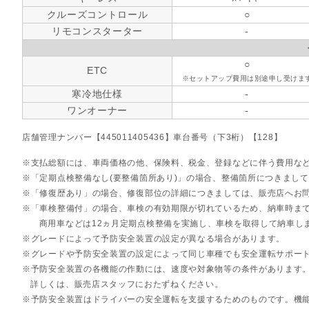
クルーズコントロール
○
リモコンスターター
-
○
ETC
※セットアップ費用は別途申し受けま
寒冷地仕様
-
ワンオーナー
-
店舗管理ナンバー【445011405436】車台番号（下3桁）【128】
支払総額には、車両価格の他、保険料、税金、登録などに伴う費用な
「定期点検整備なし(要整備箇所あり)」の場合、整備箇所につきまし
「修復歴あり」の場合、修復部位の詳細につきましては、販売店へお
「車検整備付」の場合、車検の有効期限が切れているため、納車時まで
商用車などは12ヵ月定期点検整備を実施し、車検を取得して納車し
グレードによって予防安全装置の設定が異なる場合があります。
グレードや予防安全装置の設定によって同じ車種でも安全運転サポー
予防安全装置の各機能の作動には、速度や対象物等の条件があります
詳しくは、販売店スタッフにおたずねください。
予防安全装置はドライバーの安全運転を支援するためのものです。機