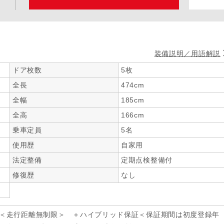
装備説明／用語解説
ドア枚数
5枚
全長
474cm
全幅
185cm
全高
166cm
乗車定員
5名
使用歴
自家用
法定整備
定期点検整備付
修復歴
なし
年＜走行距離無制限＞ ＋ハイブリッド保証＜保証期間は初度登録年