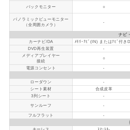
バックモニター
○
パノラミックビューモニター
-
（全周囲カメラ）
ナビ
カーナビ/DA
ﾒﾓﾘｰﾅﾋﾞ(IN) またはﾅﾋﾞ付き
DVD再生装置
-
メディアプレイヤー
○
接続
電源コンセント
-
ローダウン
-
シート素材
合成皮革
3列シート
-
サンルーフ
-
フルフラット
-
キーレス
ｽﾏｰﾄｷ-