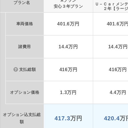
Aプラン
プラン名
Ｕ－Ｃａｒメン
安心３年プラン
２年【ラー
車両価格
401.6万円
401.6万
諸費用
14.4万円
14.4万円
支払総額
416万円
416万円
オプション価格
1.3万円
4.4万円
オプション込支払総
417.3
万円
420.4
万
額