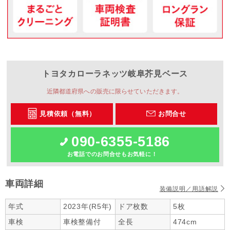
トヨタカローラネッツ岐阜
芥見ベース
近隣都道府県への販売に限らせていただきます。
見積依頼（無料）
お問合せ
090-6355-5186
お電話でのお問合せもお気軽に！
車両詳細
装備説明／用語解説
年式
2023年(R5年)
ドア枚数
5枚
車検
車検整備付
全長
474cm