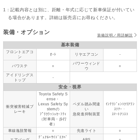
1：記載内容とは別に、距離・年式に応じて新車保証が付いてい
る場合があります。詳細は販売店にお尋ねください。
装備・オプション
装備説明／用語解説
基本装備
フロントエアコ
ｵｰﾄ
リヤエアコン
-
ン
パワーウィンド
パワステ
○
○
ウ
アイドリングス
-
トップ
安全・視界
Toyota Safety S
ense・
Lexus Safety Sy
ペダル踏み間違
ｲﾝﾃﾘｼﾞｪﾝﾄｸﾘｱﾗﾝ
衝突被害軽減ブ
stemの
い
ｽｿﾅｰ・
レーキ
ﾌﾟﾘｸﾗｯｼｭｾｰﾌﾃｨ
急発進抑制装置
ｽﾏｰﾄｱｼｽﾄ
（対車両・歩行
者）
車線逸脱警報
○
先進ライト
○
ﾃﾞｭｱﾙ+ｻｲﾄﾞｴｱﾊﾞ
エアバッグ
ABS
○