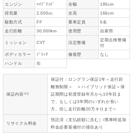
エンジン
ﾊｲﾌﾞﾘｯﾄﾞ
全幅
185cm
排気量
2,500cc
全高
166cm
駆動方式
FF
乗車定員
5名
走行距離
30,000km
使用歴
自家用
定期点検整備
ミッション
CVT
法定整備
付
ボディカラー
ﾌﾞﾗｯｸ
修復歴
なし
ハンドル
右
保証付：ロングラン保証1年＜走行距
離無制限＞ ＋ハイブリッド保証＜保
※1
保証内容
証期間は初度登録年月から10年目ま
で、もしくは3年間のいずれか長い
方。但し走行距離20万キロまで＞
預託済（支払総額に含む）/廃車時追加
リサイクル料金
料金必要装備付の場合あり