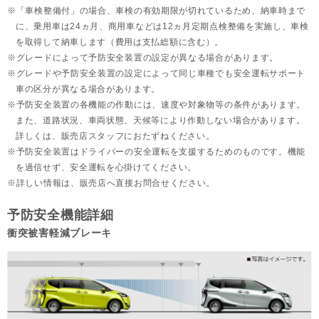
「車検整備付」の場合、車検の有効期限が切れているため、納車時まで
に、乗用車は24ヵ月、
商用車などは12ヵ月定期点検整備を実施し、車検
を取得して納車します（費用は支払総額に含む）。
グレードによって予防安全装置の設定が異なる場合があります。
グレードや予防安全装置の設定によって同じ車種でも安全運転サポート
車の区分が異なる場合があります。
予防安全装置の各機能の作動には、速度や対象物等の条件があります。
また、道路状況、車両状態、天候等により作動しない場合があります。
詳しくは、販売店スタッフにおたずねください。
予防安全装置はドライバーの安全運転を支援するためのものです。機能
を過信せず、安全運転を心掛けてください。
詳しい情報は、販売店へ直接お問合せください。
予防安全機能詳細
衝突被害軽減ブレーキ