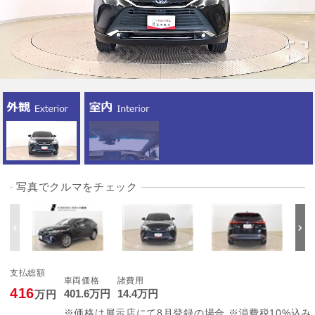
写真でクルマをチェック
支払総額
車両価格
諸費用
416
401
.6
万円
14
.4
万円
万円
※価格は展示店にて8月登録の場合 ※消費税10%込み