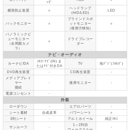
ｯｸﾞ
ヘッドランプ
横滑防止装置
○
LED
(HID/LED)
ブラインドスポ
バックモニター
○
ットモニター
○
（後側方検知）
パノラミックビ
ューモニター
ドライブレコー
○
-
（全周囲カメ
ダー
ラ）
ナビ・オーディオ
ﾒﾓﾘｰﾅﾋﾞ(IN) ま
カーナビ/DA
TV
地ﾃﾞｼﾞ(ﾌﾙｾｸﾞ)
たはﾅﾋﾞ付きDA
DVD再生装置
-
CD再生装置
-
メディアプレイ
ヤー
-
後席モニター
-
接続
電源コンセント
-
外装
ローダウン
-
エアロパーツ
-
シート素材
合成皮革
パワーシート
○
3列シート
-
アルミホイール
純正ｱﾙﾐ
1⇔2列目
サンルーフ
-
-
ウォークスルー