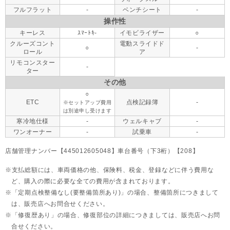
フルフラット
-
ベンチシート
-
操作性
キーレス
ｽﾏｰﾄｷ-
イモビライザー
○
クルーズコント
電動スライドド
○
-
ロール
ア
リモコンスター
-
ター
その他
○
ETC
点検記録簿
-
※セットアップ費用
は別途申し受けます
寒冷地仕様
-
ウェルキャブ
-
ワンオーナー
-
試乗車
-
店舗管理ナンバー【445012605048】車台番号（下3桁）【208】
支払総額には、車両価格の他、保険料、税金、登録などに伴う費用な
ど、購入の際に必要な全ての費用が含まれております。
「定期点検整備なし(要整備箇所あり)」の場合、整備箇所につきまして
は、販売店へお問合せください。
「修復歴あり」の場合、修復部位の詳細につきましては、販売店へお問
合せください。