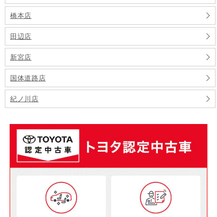
橋本店
田辺店
新宮店
国体道路店
紀ノ川店