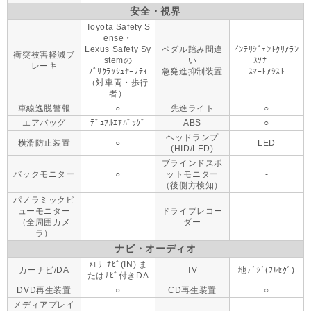
安全・視界
Toyota Safety S
ense・
Lexus Safety Sy
ペダル踏み間違
ｲﾝﾃﾘｼﾞｪﾝﾄｸﾘｱﾗﾝ
衝突被害軽減ブ
stemの
い
ｽｿﾅｰ・
レーキ
ﾌﾟﾘｸﾗｯｼｭｾｰﾌﾃｨ
急発進抑制装置
ｽﾏｰﾄｱｼｽﾄ
（対車両・歩行
者）
車線逸脱警報
○
先進ライト
○
エアバッグ
ﾃﾞｭｱﾙｴｱﾊﾞｯｸﾞ
ABS
○
ヘッドランプ
横滑防止装置
○
LED
(HID/LED)
ブラインドスポ
バックモニター
○
ットモニター
-
（後側方検知）
パノラミックビ
ューモニター
ドライブレコー
-
-
（全周囲カメ
ダー
ラ）
ナビ・オーディオ
ﾒﾓﾘｰﾅﾋﾞ(IN) ま
カーナビ/DA
TV
地ﾃﾞｼﾞ(ﾌﾙｾｸﾞ)
たはﾅﾋﾞ付きDA
DVD再生装置
○
CD再生装置
○
メディアプレイ