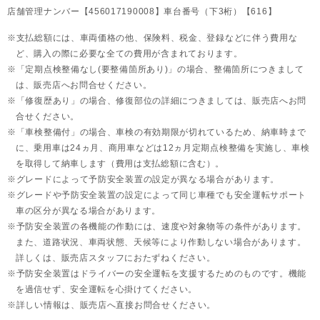
店舗管理ナンバー【456017190008】車台番号（下3桁）【616】
支払総額には、車両価格の他、保険料、税金、登録などに伴う費用な
ど、購入の際に必要な全ての費用が含まれております。
「定期点検整備なし(要整備箇所あり)」の場合、整備箇所につきまして
は、販売店へお問合せください。
「修復歴あり」の場合、修復部位の詳細につきましては、販売店へお問
合せください。
「車検整備付」の場合、車検の有効期限が切れているため、納車時まで
に、乗用車は24ヵ月、
商用車などは12ヵ月定期点検整備を実施し、車検
を取得して納車します（費用は支払総額に含む）。
グレードによって予防安全装置の設定が異なる場合があります。
グレードや予防安全装置の設定によって同じ車種でも安全運転サポート
車の区分が異なる場合があります。
予防安全装置の各機能の作動には、速度や対象物等の条件があります。
また、道路状況、車両状態、天候等により作動しない場合があります。
詳しくは、販売店スタッフにおたずねください。
予防安全装置はドライバーの安全運転を支援するためのものです。機能
を過信せず、安全運転を心掛けてください。
詳しい情報は、販売店へ直接お問合せください。