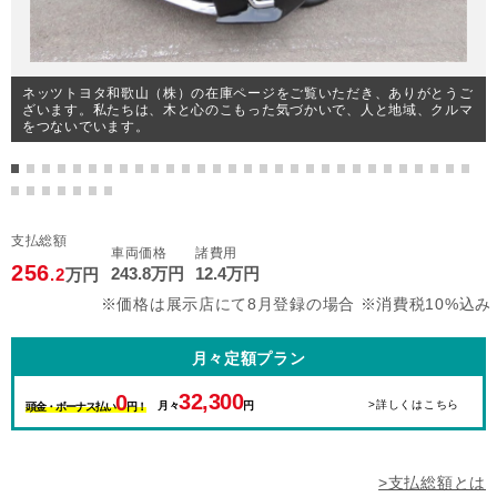
ネッツトヨタ和歌山（株）の在庫ページをご覧いただき、ありがとうご
ざいます。私たちは、木と心のこもった気づかいで、人と地域、クルマ
をつないでいます。
支払総額
車両価格
諸費用
256
243
.8
万円
12
.4
万円
.2
万円
※価格は展示店にて8月登録の場合 ※消費税10%込み
月々定額プラン
32,300
0
>詳しくはこちら
月々
円
頭金・ボーナス払い
円！
>支払総額とは