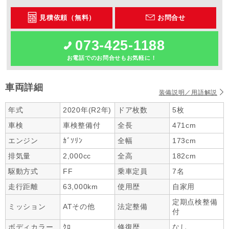
見積依頼（無料）
お問合せ
073-425-1188
お電話でのお問合せもお気軽に！
車両詳細
装備説明／用語解説
年式
2020年(R2年)
ドア枚数
5枚
車検
車検整備付
全長
471cm
エンジン
ｶﾞｿﾘﾝ
全幅
173cm
排気量
2,000cc
全高
182cm
駆動方式
FF
乗車定員
7名
走行距離
63,000km
使用歴
自家用
定期点検整備
ミッション
ATその他
法定整備
付
ボディカラー
ｸﾛ
修復歴
なし