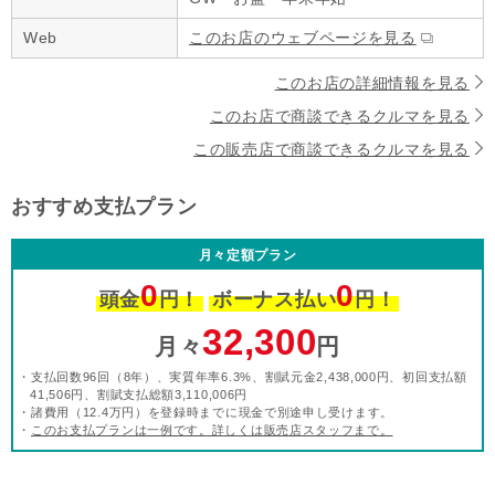
Web
このお店のウェブページを見る
このお店の詳細情報を見る
このお店で商談できるクルマを見る
この販売店で商談できるクルマを見る
おすすめ支払プラン
月々定額プラン
0
0
頭金
円！
ボーナス払い
円！
32,300
月々
円
・支払回数96回（8年）、実質年率6.3%、割賦元金2,438,000円、初回支払額
41,506円、割賦支払総額3,110,006円
・諸費用（12.4万円）を登録時までに現金で別途申し受けます。
・
このお支払プランは一例です。詳しくは販売店スタッフまで。