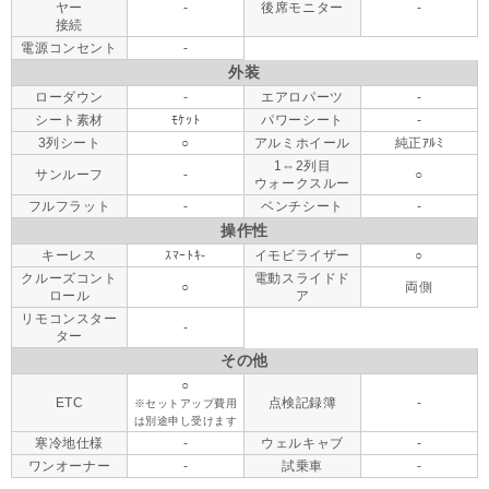
ヤー
-
後席モニター
-
接続
電源コンセント
-
外装
ローダウン
-
エアロパーツ
-
シート素材
ﾓｹｯﾄ
パワーシート
-
3列シート
○
アルミホイール
純正ｱﾙﾐ
1⇔2列目
サンルーフ
-
○
ウォークスルー
フルフラット
-
ベンチシート
-
操作性
キーレス
ｽﾏｰﾄｷ-
イモビライザー
○
クルーズコント
電動スライドド
○
両側
ロール
ア
リモコンスター
-
ター
その他
○
ETC
点検記録簿
-
※セットアップ費用
は別途申し受けます
寒冷地仕様
-
ウェルキャブ
-
ワンオーナー
-
試乗車
-