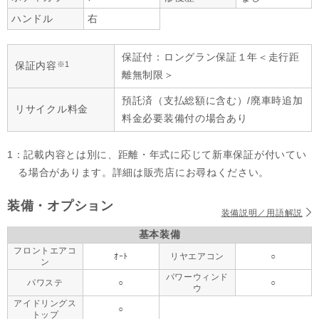
ハンドル
右
保証付：ロングラン保証１年＜走行距
※1
保証内容
離無制限＞
預託済（支払総額に含む）/廃車時追加
リサイクル料金
料金必要装備付の場合あり
1：記載内容とは別に、距離・年式に応じて新車保証が付いてい
る場合があります。詳細は販売店にお尋ねください。
装備・オプション
装備説明／用語解説
基本装備
フロントエアコ
ｵｰﾄ
リヤエアコン
○
ン
パワーウィンド
パワステ
○
○
ウ
アイドリングス
○
トップ