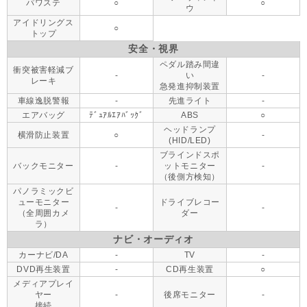
パワステ
○
○
ウ
アイドリングス
○
トップ
安全・視界
ペダル踏み間違
衝突被害軽減ブ
-
い
-
レーキ
急発進抑制装置
車線逸脱警報
-
先進ライト
-
エアバッグ
ﾃﾞｭｱﾙｴｱﾊﾞｯｸﾞ
ABS
○
ヘッドランプ
横滑防止装置
○
-
(HID/LED)
ブラインドスポ
バックモニター
-
ットモニター
-
（後側方検知）
パノラミックビ
ューモニター
ドライブレコー
-
-
（全周囲カメ
ダー
ラ）
ナビ・オーディオ
カーナビ/DA
-
TV
-
DVD再生装置
-
CD再生装置
○
メディアプレイ
ヤー
-
後席モニター
-
接続