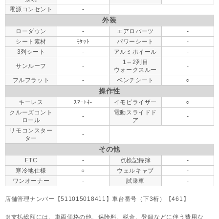
電源コンセント
-
外装
ローダウン
-
エアロパーツ
-
シート素材
ﾓｹｯﾄ
パワーシート
-
3列シート
-
アルミホイール
-
1⇔2列目
サンルーフ
-
-
ウォークスルー
フルフラット
-
ベンチシート
○
操作性
キーレス
ｽﾏｰﾄｷ-
イモビライザー
○
クルーズコント
電動スライドド
-
-
ロール
ア
リモコンスター
-
ター
その他
ETC
-
点検記録簿
-
寒冷地仕様
○
ウェルキャブ
-
ワンオーナー
-
試乗車
-
店舗管理ナンバー【511015018411】車台番号（下3桁）【461】
支払総額には、車両価格の他、保険料、税金、登録などに伴う費用な