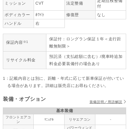
定期点検整備
ミッション
CVT
法定整備
付
ボディカラー
ﾎﾜｲﾄ
修復歴
なし
ハンドル
右
保証付：ロングラン保証１年＜走行距
※1
保証内容
離無制限＞
預託済（支払総額に含む）/廃車時追加
リサイクル料金
料金必要装備付の場合あり
1：記載内容とは別に、距離・年式に応じて新車保証が付いてい
る場合があります。詳細は販売店にお尋ねください。
装備・オプション
装備説明／用語解説
基本装備
フロントエアコ
ﾏﾆｭｱﾙ
リヤエアコン
-
ン
パワーウィンド