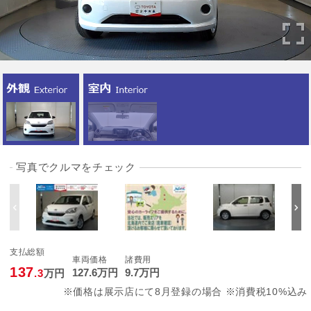
写真でクルマをチェック
支払総額
車両価格
諸費用
137
127
.6
万円
9
.7
万円
.3
万円
※価格は展示店にて8月登録の場合 ※消費税10%込み