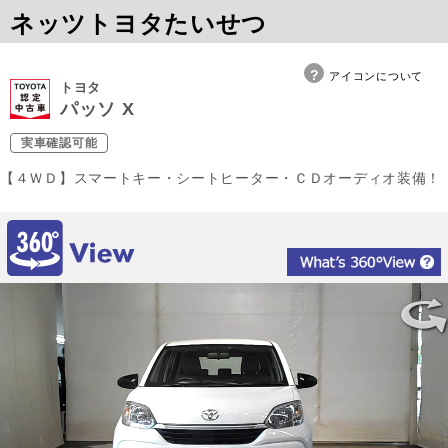
ネッツトヨタたいせつ
アイコンについて
トヨタ
パッソ X
実車確認可能
【４ＷＤ】スマートキー・シートヒーター・ＣＤオーディオ装備！