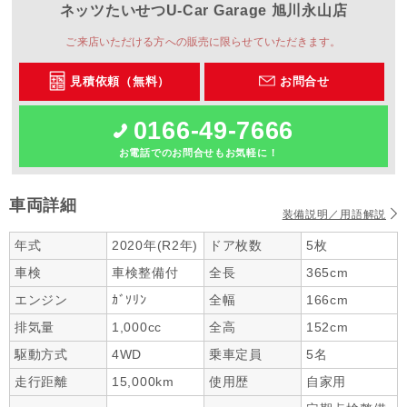
ネッツたいせつ
U-Car Garage 旭川永山店
ご来店いただける方への販売に限らせていただきます。
見積依頼（無料）
お問合せ
0166-49-7666
お電話でのお問合せもお気軽に！
車両詳細
装備説明／用語解説
年式
2020年(R2年)
ドア枚数
5枚
車検
車検整備付
全長
365cm
エンジン
ｶﾞｿﾘﾝ
全幅
166cm
排気量
1,000cc
全高
152cm
駆動方式
4WD
乗車定員
5名
走行距離
15,000km
使用歴
自家用