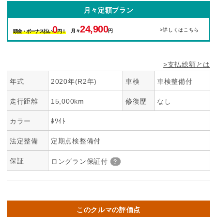
月々定額プラン
24,900
0
>詳しくはこちら
月々
円
頭金・ボーナス払い
円！
>支払総額とは
年式
2020年(R2年)
車検
車検整備付
走行距離
15,000km
修復歴
なし
カラー
ﾎﾜｲﾄ
法定整備
定期点検整備付
保証
ロングラン保証付
このクルマの評価点