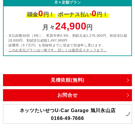
月々定額プラン
0
0
頭金
円！
ボーナス払い
円！
24,900
月々
円
・支払回数60回（5年）、実質年率6.5%、割賦元金1,276,000円、初回支払額
28,880円、割賦支払総額1,497,980円
・諸費用（9.7万円）を登録時までに現金で別途申し受けます。
・
このお支払プランは一例です。詳しくは販売店スタッフまで。
見積依頼(無料)
お問合せ
ネッツたいせつU-Car Garage 旭川永山店
0166-49-7666