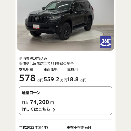
※消費税10%込み
※価格は展示店にて8月登録の場合
支払総額
車両価格
諸費用
578
559
.2
18
.8
万円
万円
万円
通常ローン
74,200
月々
円
詳しくはこちら
年式
2022年(R4年)
車検
車検整備付