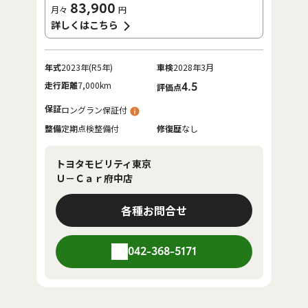
83,900
月々
円
詳しくはこちら
年式
2023年(R5年)
車検
2028年3月
走行距離
7,000km
4.5
評価点
保証
ロングラン保証付
整備
定期点検整備付
修復歴
なし
トヨタモビリティ東京
Ｕ－Ｃａｒ府中店
各種お問合せ
042-368-5171