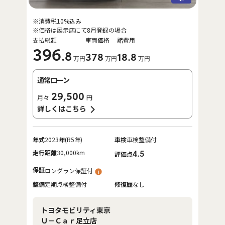
※消費税10%込み
※価格は展示店にて8月登録の場合
支払総額
車両価格
諸費用
396
.8
378
18
.8
万円
万円
万円
通常ローン
29,500
月々
円
詳しくはこちら
年式
2023年(R5年)
車検
車検整備付
走行距離
30,000km
4.5
評価点
保証
ロングラン保証付
整備
定期点検整備付
修復歴
なし
トヨタモビリティ東京
Ｕ－Ｃａｒ足立店