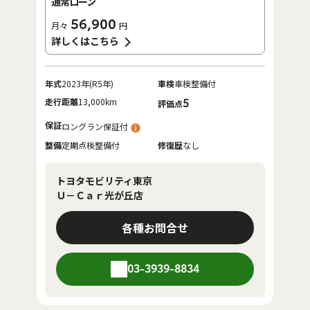
通常ローン
56,900
月々
円
詳しくはこちら
年式
2023年(R5年)
車検
車検整備付
走行距離
13,000km
5
評価点
保証
ロングラン保証付
整備
定期点検整備付
修復歴
なし
トヨタモビリティ東京
Ｕ－Ｃａｒ光が丘店
各種お問合せ
03-3939-8834