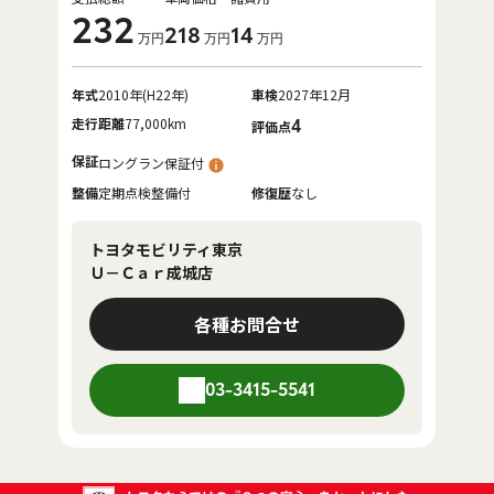
232
218
14
万円
万円
万円
年式
2010年(H22年)
車検
2027年12月
走行距離
77,000km
4
評価点
保証
ロングラン保証付
整備
定期点検整備付
修復歴
なし
トヨタモビリティ東京
Ｕ－Ｃａｒ成城店
各種お問合せ
03-3415-5541