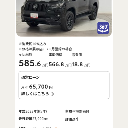
※消費税10%込み
※価格は展示店にて8月登録の場合
支払総額
車両価格
諸費用
585
.6
566
.8
18
.8
万円
万円
万円
通常ローン
65,700
月々
円
詳しくはこちら
年式
2023年(R5年)
車検
車検整備付
走行距離
27,000km
4
評価点