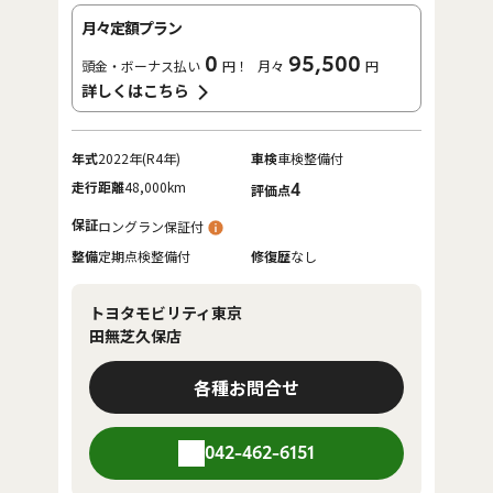
月々定額プラン
0
95,500
頭金・ボーナス払い
円！
月々
円
詳しくはこちら
年式
2022年(R4年)
車検
車検整備付
走行距離
48,000km
4
評価点
保証
ロングラン保証付
整備
定期点検整備付
修復歴
なし
トヨタモビリティ東京
田無芝久保店
各種お問合せ
042-462-6151