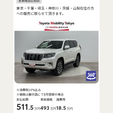
東京・千葉・埼玉・神奈川・茨城・山梨在住の方
への販売に限らせて頂きます。
※消費税10%込み
※価格は展示店にて8月登録の場合
支払総額
車両価格
諸費用
511
.5
493
18
.5
万円
万円
万円