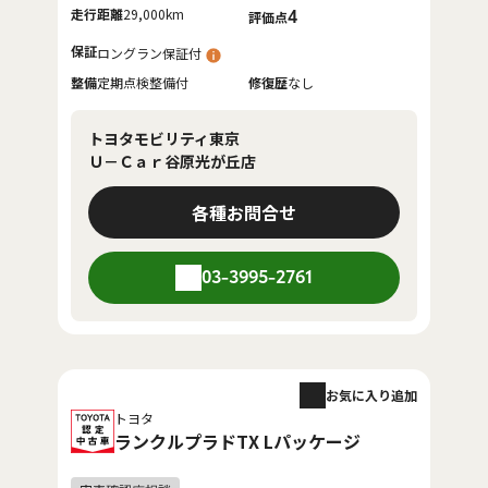
走行距離
29,000km
4
評価点
保証
ロングラン保証付
整備
定期点検整備付
修復歴
なし
トヨタモビリティ東京
Ｕ－Ｃａｒ谷原光が丘店
各種お問合せ
03-3995-2761
お気に入り追加
トヨタ
ランクルプラドTX Lパッケージ