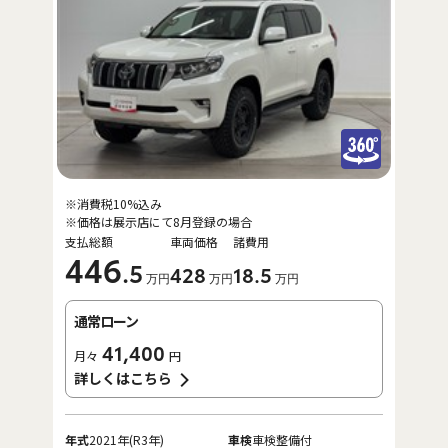
※消費税10%込み
※価格は展示店にて8月登録の場合
支払総額
車両価格
諸費用
446
.5
428
18
.5
万円
万円
万円
通常ローン
41,400
月々
円
詳しくはこちら
年式
2021年(R3年)
車検
車検整備付