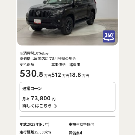
※消費税10%込み
※価格は展示店にて8月登録の場合
支払総額
車両価格
諸費用
530
.8
512
18
.8
万円
万円
万円
通常ローン
73,800
月々
円
詳しくはこちら
年式
2023年(R5年)
車検
車検整備付
走行距離
35,000km
4
評価点