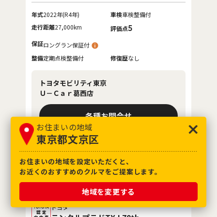
年式
2022年(R4年)
車検
車検整備付
走行距離
27,000km
5
評価点
保証
ロングラン保証付
整備
定期点検整備付
修復歴
なし
トヨタモビリティ東京
Ｕ－Ｃａｒ葛西店
各種お問合せ
お住まいの地域
東京都文京区
03-5659-6411
お住まいの地域を設定いただくと、
お近くのおすすめのクルマをご提案します。
地域を変更する
お気に入り追加
トヨタ