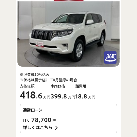
※消費税10%込み
※価格は展示店にて8月登録の場合
支払総額
車両価格
諸費用
418
.6
399
.8
18
.8
万円
万円
万円
通常ローン
78,700
月々
円
詳しくはこちら