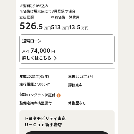
※消費税10%込み
※価格は展示店にて8月登録の場合
支払総額
車両価格
諸費用
526
.5
513
13
.5
万円
万円
万円
通常ローン
74,000
月々
円
詳しくはこちら
年式
2023年(R5年)
車検
2028年3月
走行距離
27,000km
4
評価点
保証
ロングラン保証付
整備
定期点検整備付
修復歴
なし
トヨタモビリティ東京
Ｕ－Ｃａｒ新小岩店