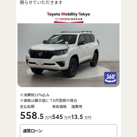
限らせていただきます
※消費税10%込み
※価格は展示店にて8月登録の場合
支払総額
車両価格
諸費用
558
.5
545
13
.5
万円
万円
万円
通常ローン