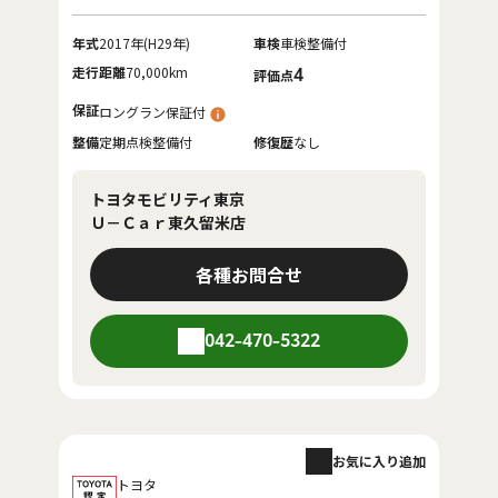
年式
2017年(H29年)
車検
車検整備付
走行距離
70,000km
4
評価点
保証
ロングラン保証付
整備
定期点検整備付
修復歴
なし
トヨタモビリティ東京
Ｕ－Ｃａｒ東久留米店
各種お問合せ
042-470-5322
お気に入り追加
トヨタ