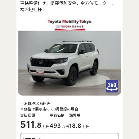
車検整備付き、衝突予防安全、全方位モニター、
寒冷地仕様
※消費税10%込み
※価格は展示店にて8月登録の場合
支払総額
車両価格
諸費用
511
.8
493
18
.8
万円
万円
万円