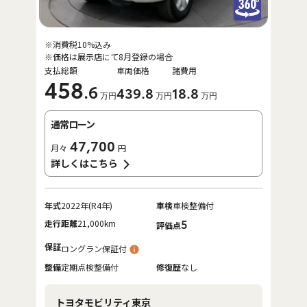
※消費税10%込み
※価格は展示店にて8月登録の場合
支払総額
車両価格
諸費用
458
.6
439
.8
18
.8
万円
万円
万円
通常ローン
47,700
月々
円
詳しくはこちら
年式
2022年(R4年)
車検
車検整備付
走行距離
21,000km
5
評価点
保証
ロングラン保証付
整備
定期点検整備付
修復歴
なし
トヨタモビリティ東京