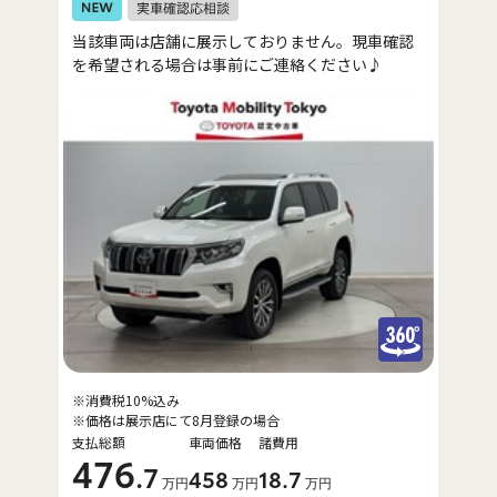
当該車両は店舗に展示しておりません。現車確認
を希望される場合は事前にご連絡ください♪
※消費税10%込み
※価格は展示店にて8月登録の場合
支払総額
車両価格
諸費用
476
.7
458
18
.7
万円
万円
万円