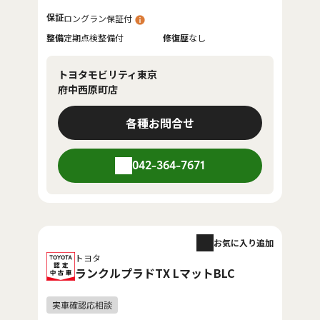
保証
ロングラン保証付
整備
定期点検整備付
修復歴
なし
トヨタモビリティ東京
府中西原町店
各種お問合せ
042-364-7671
お気に入り追加
トヨタ
ランクルプラドTX LマットBLC