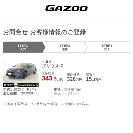
お問合せ お客様情報のご登録
STEP1
STEP2
STEP3
入力
確認
完了
トヨタ
プリウス Z
支払総額
車両価格
諸費用
343
.3
328
15
.3
万円
万円
万円
年式 :
2023年 (R5年)
車検 :
車検整備付
走行距離 :
30,000km
カラー :
グレー
※価格は展示店にて8月登録の場合 ※消費税10%込み